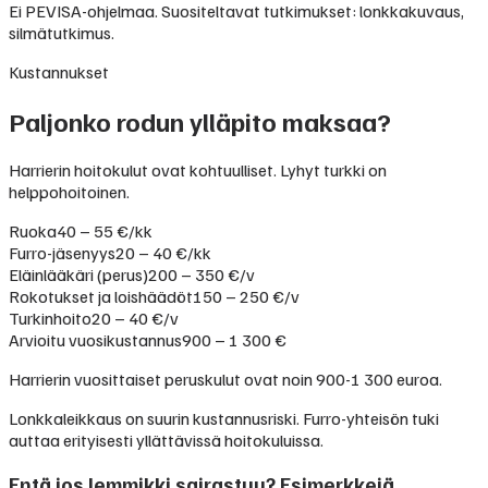
Ei PEVISA-ohjelmaa. Suositeltavat tutkimukset: lonkkakuvaus,
silmätutkimus.
Kustannukset
Paljonko rodun ylläpito maksaa?
Harrierin hoitokulut ovat kohtuulliset. Lyhyt turkki on
helppohoitoinen.
Ruoka
40 – 55 €/kk
Furro-jäsenyys
20 – 40 €/kk
Eläinlääkäri (perus)
200 – 350 €/v
Rokotukset ja loishäädöt
150 – 250 €/v
Turkinhoito
20 – 40 €/v
Arvioitu vuosikustannus
900 – 1 300 €
Harrierin vuosittaiset peruskulut ovat noin 900-1 300 euroa.
Lonkkaleikkaus on suurin kustannusriski. Furro-yhteisön tuki
auttaa erityisesti yllättävissä hoitokuluissa.
Entä jos lemmikki sairastuu? Esimerkkejä