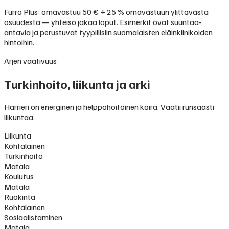
Furro Plus: omavastuu 50 € + 25 % omavastuun ylittävästä
osuudesta — yhteisö jakaa loput. Esimerkit ovat suuntaa-
antavia ja perustuvat tyypillisiin suomalaisten eläinklinikoiden
hintoihin.
Arjen vaativuus
Turkinhoito, liikunta ja arki
Harrieri on energinen ja helppohoitoinen koira. Vaatii runsaasti
liikuntaa.
Liikunta
Kohtalainen
Turkinhoito
Matala
Koulutus
Matala
Ruokinta
Kohtalainen
Sosiaalistaminen
Matala