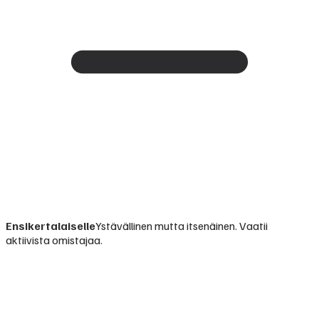
Ensikertalaiselle
Ystävällinen mutta itsenäinen. Vaatii
aktiivista omistajaa.