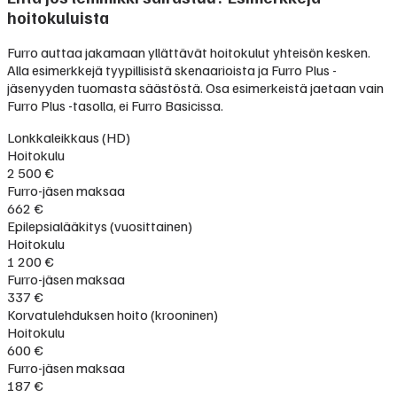
hoitokuluista
Furro auttaa jakamaan yllättävät hoitokulut yhteisön kesken.
Alla esimerkkejä tyypillisistä skenaarioista ja Furro Plus -
jäsenyyden tuomasta säästöstä. Osa esimerkeistä jaetaan vain
Furro Plus -tasolla, ei Furro Basicissa.
Lonkkaleikkaus (HD)
Hoitokulu
2 500 €
Furro-jäsen maksaa
662 €
Epilepsialääkitys (vuosittainen)
Hoitokulu
1 200 €
Furro-jäsen maksaa
337 €
Korvatulehduksen hoito (krooninen)
Hoitokulu
600 €
Furro-jäsen maksaa
187 €