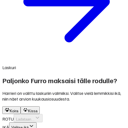
Laskuri
Paljonko Furro maksaisi tälle rodulle?
Harrieri on valittu laskuriin valmiiksi. Valitse vielä lemmikkisi ikä,
niin näet arvion kuukausiosuudesta.
Koira
Kissa
ROTU
Ladataan...
IKÄ
Valitse ikä