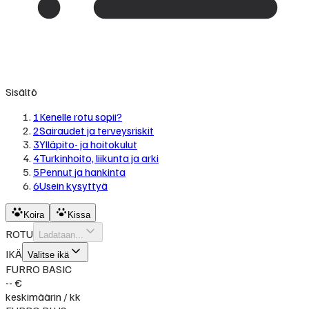
Sisältö
1
Kenelle rotu sopii?
2
Sairaudet ja terveysriskit
3
Ylläpito- ja hoitokulut
4
Turkinhoito, liikunta ja arki
5
Pennut ja hankinta
6
Usein kysyttyä
Koira
Kissa
ROTU
Ladataan...
IKÄ
Valitse ikä
FURRO BASIC
-- €
keskimäärin / kk