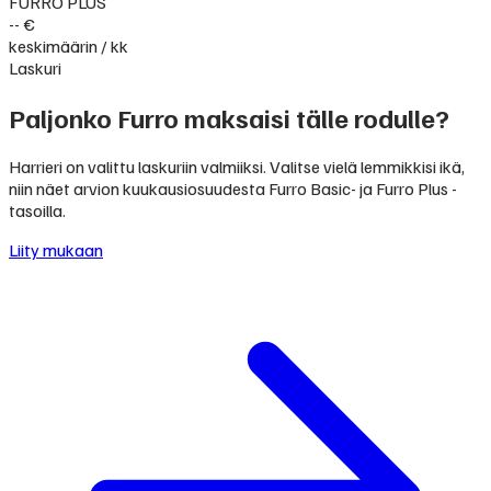
FURRO PLUS
-- €
keskimäärin / kk
Laskuri
Paljonko Furro maksaisi tälle rodulle?
Harrieri on valittu laskuriin valmiiksi. Valitse vielä lemmikkisi ikä,
niin näet arvion kuukausiosuudesta Furro Basic- ja Furro Plus -
tasoilla.
Liity mukaan