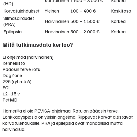
Kohtalainen
1 500 – 3 000 €
Korkea
(HD)
Korvatulehdukset
Yleinen
100 – 400 €
Keskitaso
Silmäsairaudet
Harvinainen
500 – 1 500 €
Korkea
(PRA)
Epilepsia
Harvinainen
500 – 2 000 €
Korkea
Mitä tutkimusdata kertoo?
Ei ohjelmaa (harvinainen)
Kennelliitto
Pääosin terve rotu
DogZone
295 (ryhmä 6)
FCI
12–15 v
PetMD
Harrierilla ei ole PEVISA-ohjelmaa. Rotu on pääosin terve.
Lonkkadysplasia on yleisin ongelma. Riippuvat korvat altistavat
korvatulehduksille. PRA ja epilepsia ovat mahdollisia mutta
harvinaisia.