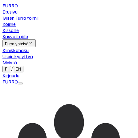
FURRO
Etusivu
Miten Furro toimii
Koirille
Kissoille
Kasvattajille
Furro-yhteisö
Klinikkahaku
Usein kysyttyä
Meistä
/
FI
EN
Kirjaudu
FURRO