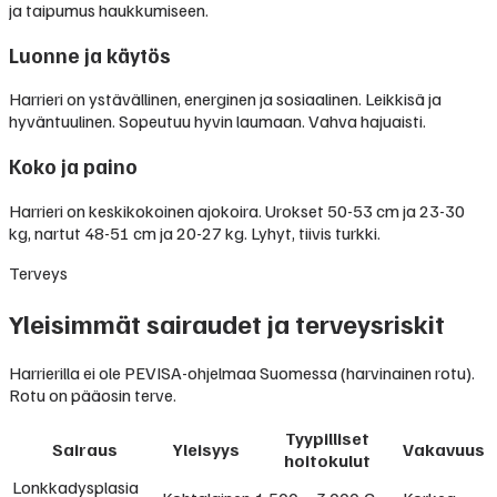
ja taipumus haukkumiseen.
Luonne ja käytös
Harrieri on ystävällinen, energinen ja sosiaalinen. Leikkisä ja
hyväntuulinen. Sopeutuu hyvin laumaan. Vahva hajuaisti.
Koko ja paino
Harrieri on keskikokoinen ajokoira. Urokset 50-53 cm ja 23-30
kg, nartut 48-51 cm ja 20-27 kg. Lyhyt, tiivis turkki.
Terveys
Yleisimmät sairaudet ja terveysriskit
Harrierilla ei ole PEVISA-ohjelmaa Suomessa (harvinainen rotu).
Rotu on pääosin terve.
Tyypilliset
Sairaus
Yleisyys
Vakavuus
hoitokulut
Lonkkadysplasia