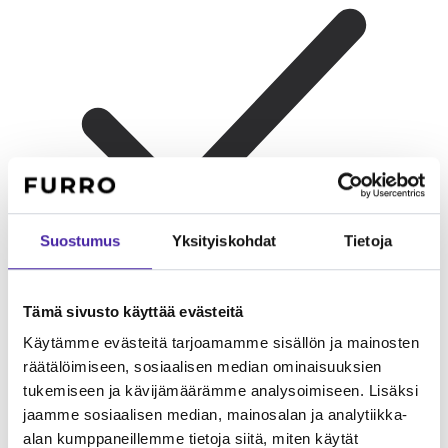
Suostumus
Yksityiskohdat
Tietoja
Tämä sivusto käyttää evästeitä
Käytämme evästeitä tarjoamamme sisällön ja mainosten
Lapsiperheelle
Ystävällinen ja lempeä lasten kanssa.
Erinomainen perhekoira.
räätälöimiseen, sosiaalisen median ominaisuuksien
tukemiseen ja kävijämäärämme analysoimiseen. Lisäksi
jaamme sosiaalisen median, mainosalan ja analytiikka-
alan kumppaneillemme tietoja siitä, miten käytät