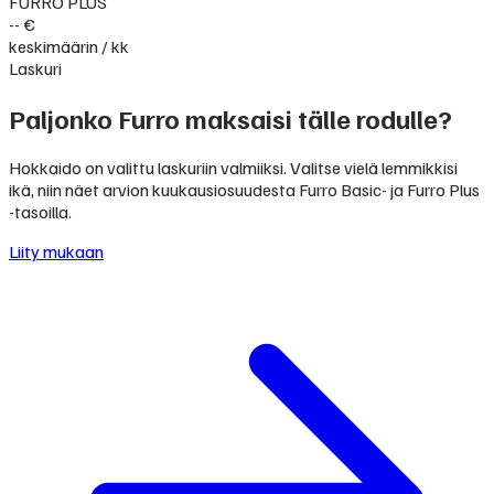
FURRO PLUS
-- €
keskimäärin / kk
Laskuri
Paljonko Furro maksaisi tälle rodulle?
Hokkaido on valittu laskuriin valmiiksi. Valitse vielä lemmikkisi
ikä, niin näet arvion kuukausiosuudesta Furro Basic- ja Furro Plus
-tasoilla.
Liity mukaan