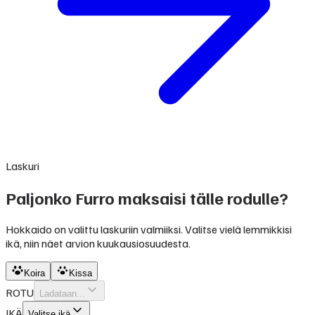
Laskuri
Paljonko Furro maksaisi tälle rodulle?
Hokkaido on valittu laskuriin valmiiksi. Valitse vielä lemmikkisi
ikä, niin näet arvion kuukausiosuudesta.
Koira
Kissa
ROTU
Ladataan...
IKÄ
Valitse ikä