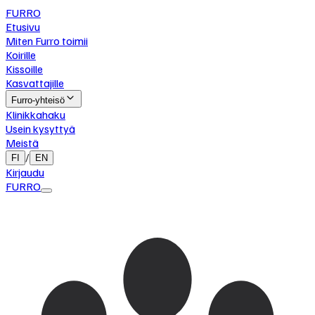
FURRO
Etusivu
Miten Furro toimii
Koirille
Kissoille
Kasvattajille
Furro-yhteisö
Klinikkahaku
Usein kysyttyä
Meistä
/
FI
EN
Kirjaudu
FURRO