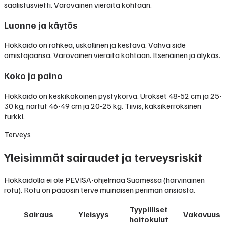
saalistusvietti. Varovainen vieraita kohtaan.
Luonne ja käytös
Hokkaido on rohkea, uskollinen ja kestävä. Vahva side
omistajaansa. Varovainen vieraita kohtaan. Itsenäinen ja älykäs.
Koko ja paino
Hokkaido on keskikokoinen pystykorva. Urokset 48-52 cm ja 25-
30 kg, nartut 46-49 cm ja 20-25 kg. Tiivis, kaksikerroksinen
turkki.
Terveys
Yleisimmät sairaudet ja terveysriskit
Hokkaidolla ei ole PEVISA-ohjelmaa Suomessa (harvinainen
rotu). Rotu on pääosin terve muinaisen perimän ansiosta.
Tyypilliset
Sairaus
Yleisyys
Vakavuus
hoitokulut