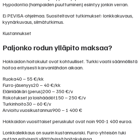
Hypodontia (hampaiden puuttuminen) esiintyy jonkin verran.
Ei PEVISA-ohjelmaa. Suositeltavat tutkimukset: lonkkakuvaus,
kyynärkuvaus, silmätutkimus.
Kustannukset
Paljonko rodun ylläpito maksaa?
Hokkaidon hoitokulut ovat kohtuulliset. Turkki vaatii säännöllistä
hoitoa erityisesti karvanlähdon aikaan.
Ruoka
40 – 55 €/kk
Furro-jäsenyys
20 – 40 €/kk
Eläinlääkäri (perus)
200 – 350 €/v
Rokotukset ja loishäädöt
150 – 250 €/v
Turkinhoito
30 – 60 €/v
Arvioitu vuosikustannus
900 – 1 400 €
Hokkaidon vuosittaiset peruskulut ovat noin 900-1 400 euroa.
Lonkkaleikkaus on suurin kustannusriski. Furro-yhteisön tuki
auttaa erityisesti yllättävissä hoitokuluissa.