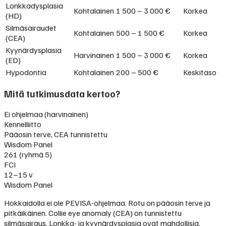
Lonkkadysplasia
Kohtalainen
1 500 – 3 000 €
Korkea
(HD)
Silmäsairaudet
Kohtalainen
500 – 1 500 €
Korkea
(CEA)
Kyynärdysplasia
Harvinainen
1 500 – 3 000 €
Korkea
(ED)
Hypodontia
Kohtalainen
200 – 500 €
Keskitaso
Mitä tutkimusdata kertoo?
Ei ohjelmaa (harvinainen)
Kennelliitto
Pääosin terve, CEA tunnistettu
Wisdom Panel
261 (ryhmä 5)
FCI
12–15 v
Wisdom Panel
Hokkaidolla ei ole PEVISA-ohjelmaa. Rotu on pääosin terve ja
pitkäikäinen. Collie eye anomaly (CEA) on tunnistettu
silmäsairaus. Lonkka- ja kyynärdysplasia ovat mahdollisia.