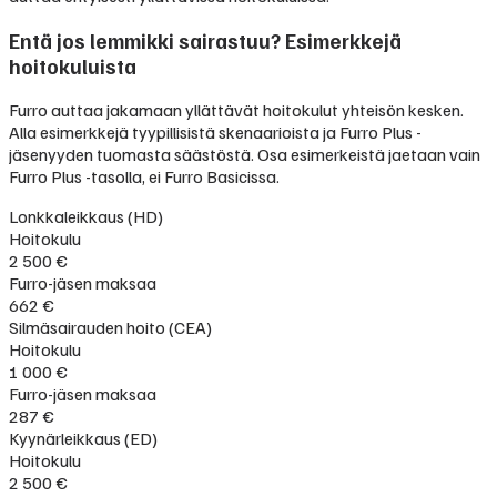
Entä jos lemmikki sairastuu? Esimerkkejä
hoitokuluista
Furro auttaa jakamaan yllättävät hoitokulut yhteisön kesken.
Alla esimerkkejä tyypillisistä skenaarioista ja Furro Plus -
jäsenyyden tuomasta säästöstä. Osa esimerkeistä jaetaan vain
Furro Plus -tasolla, ei Furro Basicissa.
Lonkkaleikkaus (HD)
Hoitokulu
2 500 €
Furro-jäsen maksaa
662 €
Silmäsairauden hoito (CEA)
Hoitokulu
1 000 €
Furro-jäsen maksaa
287 €
Kyynärleikkaus (ED)
Hoitokulu
2 500 €