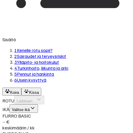
Sisältö
1
Kenelle rotu sopii?
2
Sairaudet ja terveysriskit
3
Ylläpito- ja hoitokulut
4
Turkinhoito, liikunta ja arki
5
Pennut ja hankinta
6
Usein kysyttyä
Koira
Kissa
ROTU
Ladataan...
IKÄ
Valitse ikä
FURRO BASIC
-- €
keskimäärin / kk