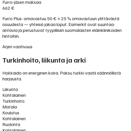
Furro-jäsen maksaa
662 €
Furro Plus: omavastuu 50 € + 25 % omavastuun ylittävästä
osuudesta — yhteisö jakaa loput. Esimerkit ovat suuntaa-
antavia ja perustuvat tyypillisiin suomalaisten eläinklinikoiden
hintoihin.
Arjen vaativuus
Turkinhoito, liikunta ja arki
Hokkaido on energinen koira. Paksu turkki vaatii säännöllistä
harjausta.
Liikunta
Kohtalainen
Turkinhoito
Matala
Koulutus
Kohtalainen
Ruokinta
Kohtalainen