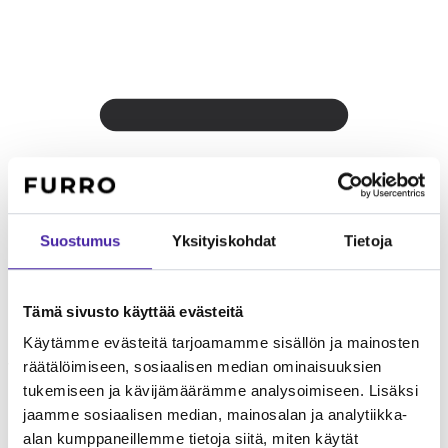
Suostumus
Yksityiskohdat
Tietoja
Tämä sivusto käyttää evästeitä
Käytämme evästeitä tarjoamamme sisällön ja mainosten
Lapsiperheelle
Uskollinen perhettä kohtaan mutta varovainen
vieraita kohtaan.
räätälöimiseen, sosiaalisen median ominaisuuksien
tukemiseen ja kävijämäärämme analysoimiseen. Lisäksi
jaamme sosiaalisen median, mainosalan ja analytiikka-
alan kumppaneillemme tietoja siitä, miten käytät