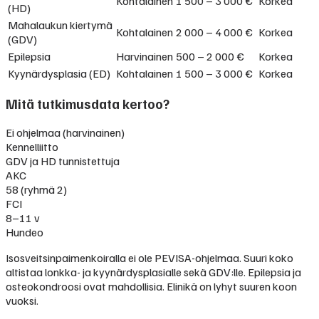
Kohtalainen
1 500 – 3 000 €
Korkea
(HD)
Mahalaukun kiertymä
Kohtalainen
2 000 – 4 000 €
Korkea
(GDV)
Epilepsia
Harvinainen
500 – 2 000 €
Korkea
Kyynärdysplasia (ED)
Kohtalainen
1 500 – 3 000 €
Korkea
Mitä tutkimusdata kertoo?
Ei ohjelmaa (harvinainen)
Kennelliitto
GDV ja HD tunnistettuja
AKC
58 (ryhmä 2)
FCI
8–11 v
Hundeo
Isosveitsinpaimenkoiralla ei ole PEVISA-ohjelmaa. Suuri koko
altistaa lonkka- ja kyynärdysplasialle sekä GDV:lle. Epilepsia ja
osteokondroosi ovat mahdollisia. Elinikä on lyhyt suuren koon
vuoksi.