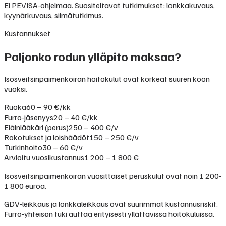
Ei PEVISA-ohjelmaa. Suositeltavat tutkimukset: lonkkakuvaus,
kyynärkuvaus, silmätutkimus.
Kustannukset
Paljonko rodun ylläpito maksaa?
Isosveitsinpaimenkoiran hoitokulut ovat korkeat suuren koon
vuoksi.
Ruoka
60 – 90 €/kk
Furro-jäsenyys
20 – 40 €/kk
Eläinlääkäri (perus)
250 – 400 €/v
Rokotukset ja loishäädöt
150 – 250 €/v
Turkinhoito
30 – 60 €/v
Arvioitu vuosikustannus
1 200 – 1 800 €
Isosveitsinpaimenkoiran vuosittaiset peruskulut ovat noin 1 200-
1 800 euroa.
GDV-leikkaus ja lonkkaleikkaus ovat suurimmat kustannusriskit.
Furro-yhteisön tuki auttaa erityisesti yllättävissä hoitokuluissa.