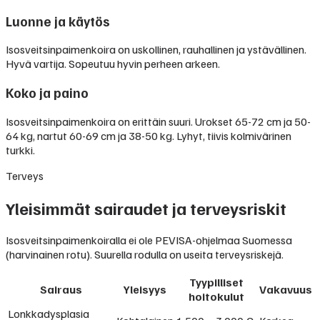
Luonne ja käytös
Isosveitsinpaimenkoira on uskollinen, rauhallinen ja ystävällinen.
Hyvä vartija. Sopeutuu hyvin perheen arkeen.
Koko ja paino
Isosveitsinpaimenkoira on erittäin suuri. Urokset 65-72 cm ja 50-
64 kg, nartut 60-69 cm ja 38-50 kg. Lyhyt, tiivis kolmivärinen
turkki.
Terveys
Yleisimmät sairaudet ja terveysriskit
Isosveitsinpaimenkoiralla ei ole PEVISA-ohjelmaa Suomessa
(harvinainen rotu). Suurella rodulla on useita terveysriskejä.
Tyypilliset
Sairaus
Yleisyys
Vakavuus
hoitokulut
Lonkkadysplasia