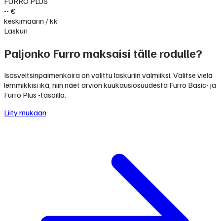
FURRO PLUS
-- €
keskimäärin / kk
Laskuri
Paljonko Furro maksaisi tälle rodulle?
Isosveitsinpaimenkoira on valittu laskuriin valmiiksi. Valitse vielä
lemmikkisi ikä, niin näet arvion kuukausiosuudesta Furro Basic- ja
Furro Plus -tasoilla.
Liity mukaan