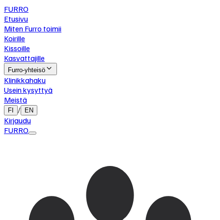
FURRO
Etusivu
Miten Furro toimii
Koirille
Kissoille
Kasvattajille
Furro-yhteisö
Klinikkahaku
Usein kysyttyä
Meistä
/
FI
EN
Kirjaudu
FURRO