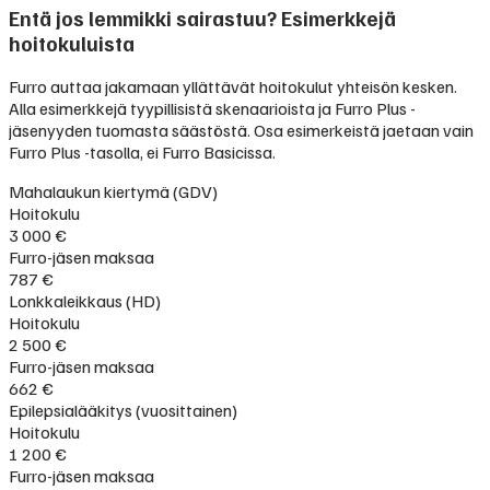
Entä jos lemmikki sairastuu? Esimerkkejä
hoitokuluista
Furro auttaa jakamaan yllättävät hoitokulut yhteisön kesken.
Alla esimerkkejä tyypillisistä skenaarioista ja Furro Plus -
jäsenyyden tuomasta säästöstä. Osa esimerkeistä jaetaan vain
Furro Plus -tasolla, ei Furro Basicissa.
Mahalaukun kiertymä (GDV)
Hoitokulu
3 000 €
Furro-jäsen maksaa
787 €
Lonkkaleikkaus (HD)
Hoitokulu
2 500 €
Furro-jäsen maksaa
662 €
Epilepsialääkitys (vuosittainen)
Hoitokulu
1 200 €
Furro-jäsen maksaa