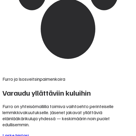
Furro ja Isosveitsinpaimenkoira
Varaudu yllättäviin kuluihin
Furro on yhteisömallilla toimiva vaihtoehto perinteiselle
lemmikkivakuutukselle. Jäsenet jakavat yllättäviä
eläinlääkärikuluja yhdessä — keskimäärin noin puolet
edullisemmin.
Laske hintasi