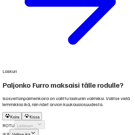
Laskuri
Paljonko Furro maksaisi tälle rodulle?
Isosveitsinpaimenkoira on valittu laskuriin valmiiksi. Valitse vielä
lemmikkisi ikä, niin näet arvion kuukausiosuudesta.
Koira
Kissa
ROTU
Ladataan...
IKÄ
Valitse ikä