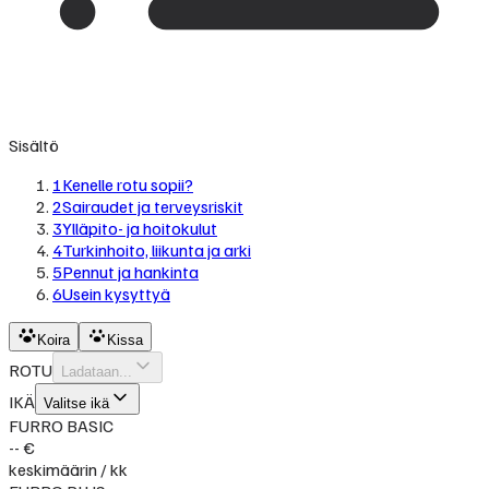
Sisältö
1
Kenelle rotu sopii?
2
Sairaudet ja terveysriskit
3
Ylläpito- ja hoitokulut
4
Turkinhoito, liikunta ja arki
5
Pennut ja hankinta
6
Usein kysyttyä
Koira
Kissa
ROTU
Ladataan...
IKÄ
Valitse ikä
FURRO BASIC
-- €
keskimäärin / kk