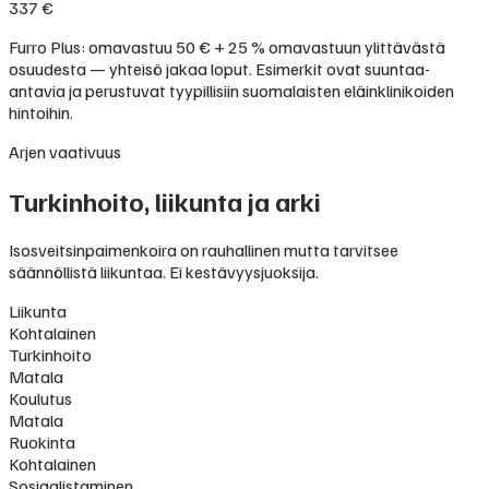
337 €
Furro Plus: omavastuu 50 € + 25 % omavastuun ylittävästä
osuudesta — yhteisö jakaa loput. Esimerkit ovat suuntaa-
antavia ja perustuvat tyypillisiin suomalaisten eläinklinikoiden
hintoihin.
Arjen vaativuus
Turkinhoito, liikunta ja arki
Isosveitsinpaimenkoira on rauhallinen mutta tarvitsee
säännöllistä liikuntaa. Ei kestävyysjuoksija.
Liikunta
Kohtalainen
Turkinhoito
Matala
Koulutus
Matala
Ruokinta
Kohtalainen
Sosiaalistaminen