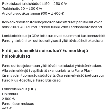
Rokotukset ja loishäädöt
150 – 250 €/v
Turkinhoito
50 – 100 €/v
Arvioitu vuosikustannus
900 – 1 400 €
Karkeakarvaisen italianajokoiran vuosittaiset peruskulut ovat
noin 900-1 400 euroa. Karkea turkki vaatii säännöllistä hoitoa.
Lonkkaleikkaus ja GDV-leikkaus ovat suurimmat kustannusriskit.
Furro-yhteisön tuki auttaa erityisesti yllättävissä hoitokuluissa.
Entä jos lemmikki sairastuu? Esimerkkejä
hoitokuluista
Furro auttaa jakamaan yllättävät hoitokulut yhteisön kesken.
Alla esimerkkejä tyypillisistä skenaarioista ja Furro Plus -
jäsenyyden tuomasta säästöstä. Osa esimerkeistä jaetaan vain
Furro Plus -tasolla, ei Furro Basicissa.
Lonkkaleikkaus (HD)
Hoitokulu
2 500 €
Furro-jäsen maksaa
662 €