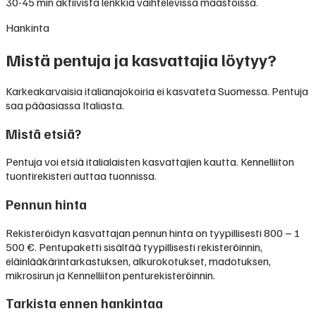
30-45 min aktiivista lenkkiä vaihtelevissa maastoissa.
Hankinta
Mistä pentuja ja kasvattajia löytyy?
Karkeakarvaisia italianajokoiria ei kasvateta Suomessa. Pentuja
saa pääasiassa Italiasta.
Mistä etsiä?
Pentuja voi etsiä italialaisten kasvattajien kautta. Kennelliiton
tuontirekisteri auttaa tuonnissa.
Pennun hinta
Rekisteröidyn kasvattajan pennun hinta on tyypillisesti
800 – 1
500 €
.
Pentupaketti sisältää tyypillisesti rekisteröinnin,
eläinlääkärintarkastuksen, alkurokotukset, madotuksen,
mikrosirun ja Kennelliiton penturekisteröinnin.
Tarkista ennen hankintaa