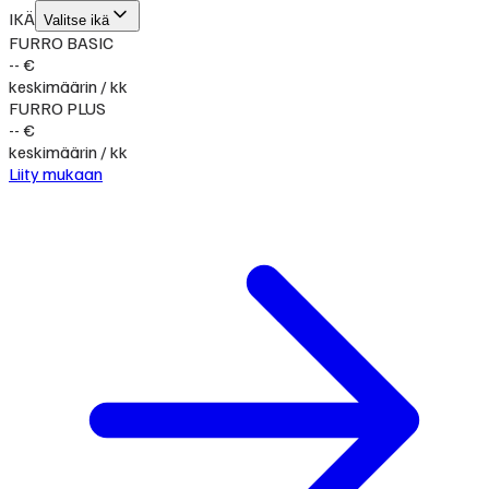
IKÄ
Valitse ikä
FURRO BASIC
-- €
keskimäärin / kk
FURRO PLUS
-- €
keskimäärin / kk
Liity mukaan