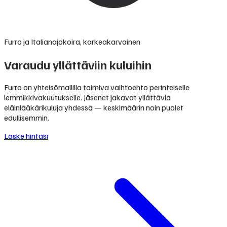
Furro ja Italianajokoira, karkeakarvainen
Varaudu yllättäviin kuluihin
Furro on yhteisömallilla toimiva vaihtoehto perinteiselle
lemmikkivakuutukselle. Jäsenet jakavat yllättäviä
eläinlääkärikuluja yhdessä — keskimäärin noin puolet
edullisemmin.
Laske hintasi