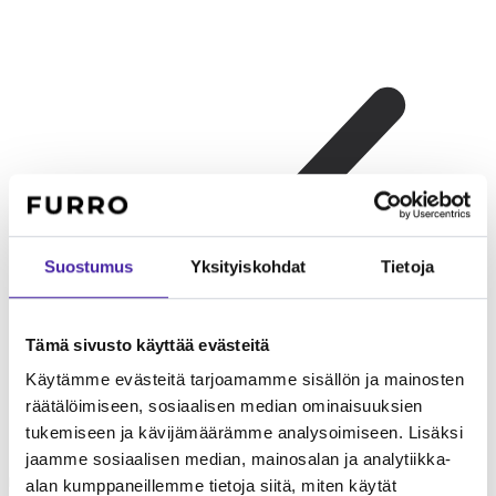
Suostumus
Yksityiskohdat
Tietoja
Tämä sivusto käyttää evästeitä
Käytämme evästeitä tarjoamamme sisällön ja mainosten
räätälöimiseen, sosiaalisen median ominaisuuksien
tukemiseen ja kävijämäärämme analysoimiseen. Lisäksi
Lapsiperheelle
Lempeä ja ystävällinen lasten kanssa. Energinen
jaamme sosiaalisen median, mainosalan ja analytiikka-
leikkikaveri ja kestävä rakenne.
alan kumppaneillemme tietoja siitä, miten käytät