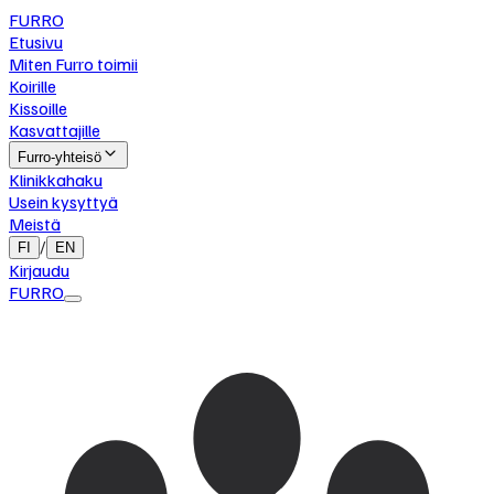
FURRO
Etusivu
Miten Furro toimii
Koirille
Kissoille
Kasvattajille
Furro-yhteisö
Klinikkahaku
Usein kysyttyä
Meistä
/
FI
EN
Kirjaudu
FURRO