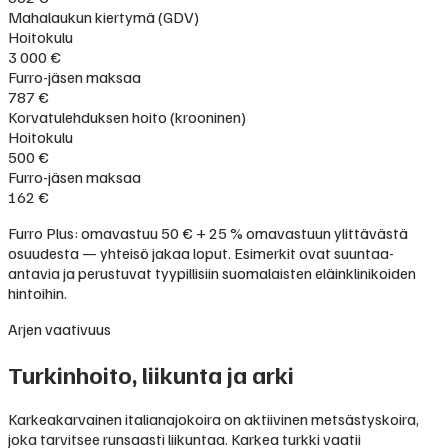
Mahalaukun kiertymä (GDV)
Hoitokulu
3 000 €
Furro-jäsen maksaa
787 €
Korvatulehduksen hoito (krooninen)
Hoitokulu
500 €
Furro-jäsen maksaa
162 €
Furro Plus: omavastuu 50 € + 25 % omavastuun ylittävästä
osuudesta — yhteisö jakaa loput. Esimerkit ovat suuntaa-
antavia ja perustuvat tyypillisiin suomalaisten eläinklinikoiden
hintoihin.
Arjen vaativuus
Turkinhoito, liikunta ja arki
Karkeakarvainen italianajokoira on aktiivinen metsästyskoira,
joka tarvitsee runsaasti liikuntaa. Karkea turkki vaatii