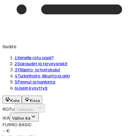
Sisältö
1
Kenelle rotu sopii?
2
Sairaudet ja terveysriskit
3
Ylläpito- ja hoitokulut
4
Turkinhoito, liikunta ja arki
5
Pennut ja hankinta
6
Usein kysyttyä
Koira
Kissa
ROTU
Ladataan...
IKÄ
Valitse ikä
FURRO BASIC
-- €