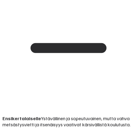
Ensikertalaiselle
Ystävällinen ja sopeutuvainen, mutta vahva
metsästysvietti ja itsenäisyys vaativat kärsivällistä koulutusta.