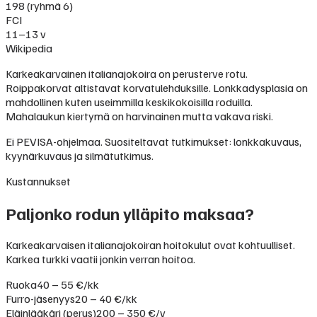
198 (ryhmä 6)
FCI
11–13 v
Wikipedia
Karkeakarvainen italianajokoira on perusterve rotu.
Roippakorvat altistavat korvatulehduksille. Lonkkadysplasia on
mahdollinen kuten useimmilla keskikokoisilla roduilla.
Mahalaukun kiertymä on harvinainen mutta vakava riski.
Ei PEVISA-ohjelmaa. Suositeltavat tutkimukset: lonkkakuvaus,
kyynärkuvaus ja silmätutkimus.
Kustannukset
Paljonko rodun ylläpito maksaa?
Karkeakarvaisen italianajokoiran hoitokulut ovat kohtuulliset.
Karkea turkki vaatii jonkin verran hoitoa.
Ruoka
40 – 55 €/kk
Furro-jäsenyys
20 – 40 €/kk
Eläinlääkäri (perus)
200 – 350 €/v