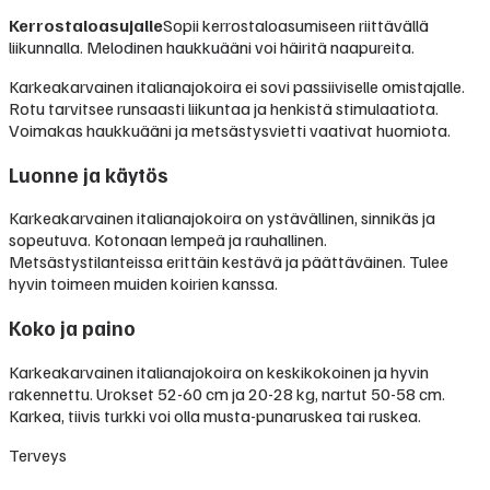
Kerrostaloasujalle
Sopii kerrostaloasumiseen riittävällä
liikunnalla. Melodinen haukkuääni voi häiritä naapureita.
Karkeakarvainen italianajokoira ei sovi passiiviselle omistajalle.
Rotu tarvitsee runsaasti liikuntaa ja henkistä stimulaatiota.
Voimakas haukkuääni ja metsästysvietti vaativat huomiota.
Luonne ja käytös
Karkeakarvainen italianajokoira on ystävällinen, sinnikäs ja
sopeutuva. Kotonaan lempeä ja rauhallinen.
Metsästystilanteissa erittäin kestävä ja päättäväinen. Tulee
hyvin toimeen muiden koirien kanssa.
Koko ja paino
Karkeakarvainen italianajokoira on keskikokoinen ja hyvin
rakennettu. Urokset 52-60 cm ja 20-28 kg, nartut 50-58 cm.
Karkea, tiivis turkki voi olla musta-punaruskea tai ruskea.
Terveys