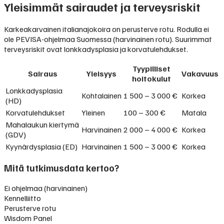
Yleisimmät sairaudet ja terveysriskit
Karkeakarvainen italianajokoira on perusterve rotu. Rodulla ei
ole PEVISA-ohjelmaa Suomessa (harvinainen rotu). Suurimmat
terveysriskit ovat lonkkadysplasia ja korvatulehdukset.
Tyypilliset
Sairaus
Yleisyys
Vakavuus
hoitokulut
Lonkkadysplasia
Kohtalainen
1 500 – 3 000 €
Korkea
(HD)
Korvatulehdukset
Yleinen
100 – 300 €
Matala
Mahalaukun kiertymä
Harvinainen
2 000 – 4 000 €
Korkea
(GDV)
Kyynärdysplasia (ED)
Harvinainen
1 500 – 3 000 €
Korkea
Mitä tutkimusdata kertoo?
Ei ohjelmaa (harvinainen)
Kennelliitto
Perusterve rotu
Wisdom Panel