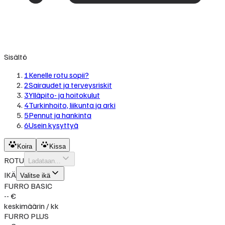
Sisältö
1
Kenelle rotu sopii?
2
Sairaudet ja terveysriskit
3
Ylläpito- ja hoitokulut
4
Turkinhoito, liikunta ja arki
5
Pennut ja hankinta
6
Usein kysyttyä
Koira
Kissa
ROTU
Ladataan...
IKÄ
Valitse ikä
FURRO BASIC
-- €
keskimäärin / kk
FURRO PLUS