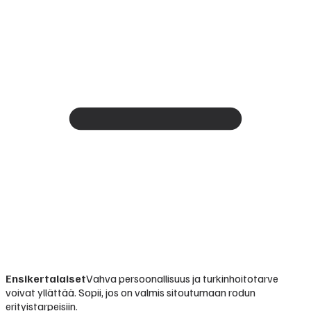
Ensikertalaiset
Vahva persoonallisuus ja turkinhoitotarve
voivat yllättää. Sopii, jos on valmis sitoutumaan rodun
erityistarpeisiin.