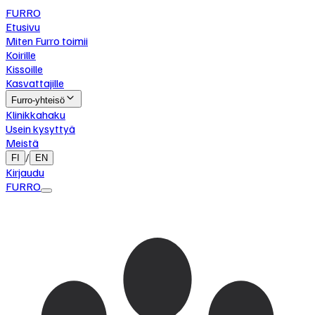
FURRO
Etusivu
Miten Furro toimii
Koirille
Kissoille
Kasvattajille
Furro-yhteisö
Klinikkahaku
Usein kysyttyä
Meistä
/
FI
EN
Kirjaudu
FURRO