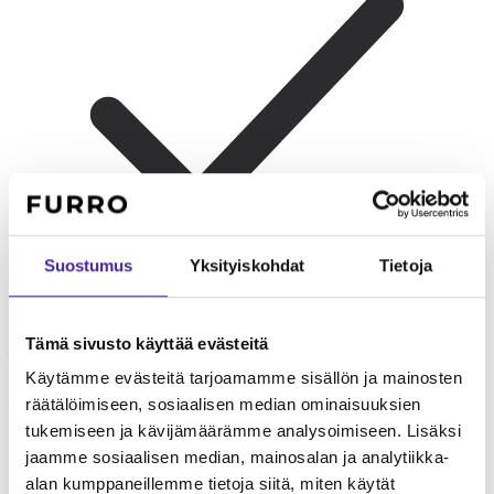
Suostumus
Yksityiskohdat
Tietoja
Tämä sivusto käyttää evästeitä
Yksin asuvat
Sopii hyvin, kunhan omistaja viettää aikaa kotona.
Käytämme evästeitä tarjoamamme sisällön ja mainosten
Toinen kissa on suositeltava päivittäisen yksinolon
lieventämiseksi.
räätälöimiseen, sosiaalisen median ominaisuuksien
tukemiseen ja kävijämäärämme analysoimiseen. Lisäksi
jaamme sosiaalisen median, mainosalan ja analytiikka-
alan kumppaneillemme tietoja siitä, miten käytät