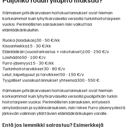
Itämaisen pitkäkarvaisen hoitokustannukset ovat hieman
korkeammat kuin lyhytkarvaisella versiolla turkinhoitotarpeen
vuoksi. Perinnöllisten sairauksien riski vaikuttaa
eläinlääkärikuluihin.
Ruoka (laadukas)
30 - 50 €/kk
Kissanhiekka
15 - 30 €/kk
Eläinlääkäri (vuositarkastus + rokotukset)
100 - 250 €/v
Loishäätö
50 - 100 €/v
Furro-jäsenyys
15 - 30 €/kk
Turkinhoitotarvikkeet
30 - 80 €/v
Lelut, kiipeilypuut ja tarvikkeet
50 - 150 €/v
Tyypilliset vuosikustannukset yhteensä
300 - 550 €
Itämaisen pitkäkarvaisen hoitokustannukset ovat hieman
korkeammat kuin lyhytkarvaisella versiolla puolipitkän turkin
hoitotarpeen vuoksi. Perinnöllisten sairauksien, erityisesti
amyloidoosin ja sydänsairauksien, riski tekee Furro-jäsenyydestä
järkevän valinnan yllättävien eläinlääkärikulujen varalle.
Entä jos lemmikki sairastuu? Esimerkkejä