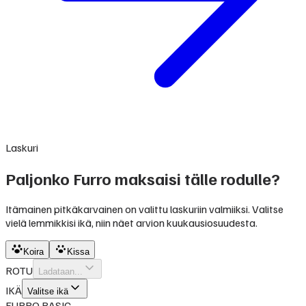
Laskuri
Paljonko Furro maksaisi tälle rodulle?
Itämainen pitkäkarvainen on valittu laskuriin valmiiksi. Valitse
vielä lemmikkisi ikä, niin näet arvion kuukausiosuudesta.
Koira
Kissa
ROTU
Ladataan...
IKÄ
Valitse ikä
FURRO BASIC