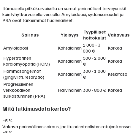
Itämaisella pitkäkarvaisella on samat perinnölliset terveysriskit
kuin lyhytkarvaisella versiolla. Amyloidoosi, sydänsairaudet ja
PRA ovat tärkeimmät huolenaiheet.
Tyypilliset
Sairaus
Yleisyys
Vakavuus
hoitokulut
1 000 - 3
Amyloidoosi
Kohtalainen
Korkea
000 €
Hypertrofinen
500 - 2 000
Kohtalainen
Korkea
kardiomyopatia (HCM)
€
Hammasongelmat
300 - 1 000
Kohtalainen
Keskitaso
(gingiviitti, resorptio)
€
Progressiivinen
verkkokalvon
Harvinainen
300 - 800 €
Korkea
surkastuminen (PRA)
Mitä tutkimusdata kertoo?
~5 %
Vakava perinnöllinen sairaus, jaettu orientaalisten rotujen kanssa
~8 %