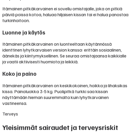
Itämainen pitkäkarvainen ei sovellu omistajalle, joka on pitkiä
päiviä poissa kotoa, haluaa hiljaisen kissan tai ei halua panostaa
turkinhoitoon.
Luonne ja käytös
Itämainen pitkäkarvainen on luonteeltaan käytännössä
identtinen lyhytkarvaisen version kanssa: erittäin sosiaalinen,
äänekäs ja kiintymyksellinen. Se seuraa omistajaansa kaikkialle
ja vaatii aktiivisesti huomiota ja leikkiä.
Koko ja paino
Itämainen pitkäkarvainen on keskikokoinen, hoikka ja lihaksikas
kissa. Painoluokka 3-5 kg. Puolipitkä turkki saa kissan
näyttämään hieman suuremmalta kuin lyhytkarvainen
vastineensa.
Terveys
Yleisimmät sairaudet ja terveysriskit