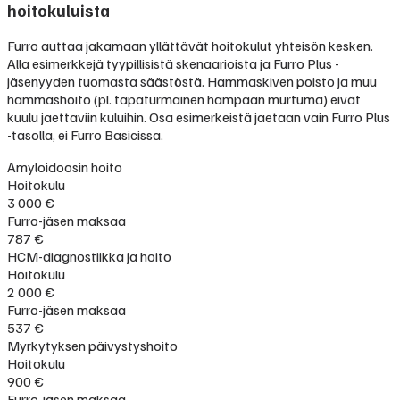
hoitokuluista
Furro auttaa jakamaan yllättävät hoitokulut yhteisön kesken.
Alla esimerkkejä tyypillisistä skenaarioista ja Furro Plus -
jäsenyyden tuomasta säästöstä. Hammaskiven poisto ja muu
hammashoito (pl. tapaturmainen hampaan murtuma) eivät
kuulu jaettaviin kuluihin. Osa esimerkeistä jaetaan vain Furro Plus
-tasolla, ei Furro Basicissa.
Amyloidoosin hoito
Hoitokulu
3 000 €
Furro-jäsen maksaa
787 €
HCM-diagnostiikka ja hoito
Hoitokulu
2 000 €
Furro-jäsen maksaa
537 €
Myrkytyksen päivystyshoito
Hoitokulu
900 €
Furro-jäsen maksaa