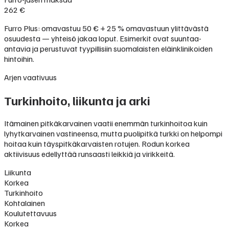
262 €
Furro Plus: omavastuu 50 € + 25 % omavastuun ylittävästä
osuudesta — yhteisö jakaa loput. Esimerkit ovat suuntaa-
antavia ja perustuvat tyypillisiin suomalaisten eläinklinikoiden
hintoihin.
Arjen vaativuus
Turkinhoito, liikunta ja arki
Itämainen pitkäkarvainen vaatii enemmän turkinhoitoa kuin
lyhytkarvainen vastineensa, mutta puolipitkä turkki on helpompi
hoitaa kuin täyspitkäkarvaisten rotujen. Rodun korkea
aktiivisuus edellyttää runsaasti leikkiä ja virikkeitä.
Liikunta
Korkea
Turkinhoito
Kohtalainen
Koulutettavuus
Korkea