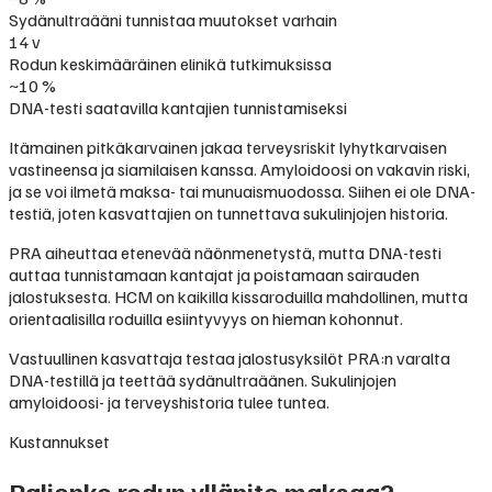
Sydänultraääni tunnistaa muutokset varhain
14 v
Rodun keskimääräinen elinikä tutkimuksissa
~10 %
DNA-testi saatavilla kantajien tunnistamiseksi
Itämainen pitkäkarvainen jakaa terveysriskit lyhytkarvaisen
vastineensa ja siamilaisen kanssa. Amyloidoosi on vakavin riski,
ja se voi ilmetä maksa- tai munuaismuodossa. Siihen ei ole DNA-
testiä, joten kasvattajien on tunnettava sukulinjojen historia.
PRA aiheuttaa etenevää näönmenetystä, mutta DNA-testi
auttaa tunnistamaan kantajat ja poistamaan sairauden
jalostuksesta. HCM on kaikilla kissaroduilla mahdollinen, mutta
orientaalisilla roduilla esiintyvyys on hieman kohonnut.
Vastuullinen kasvattaja testaa jalostusyksilöt PRA:n varalta
DNA-testillä ja teettää sydänultraäänen. Sukulinjojen
amyloidoosi- ja terveyshistoria tulee tuntea.
Kustannukset
Paljonko rodun ylläpito maksaa?