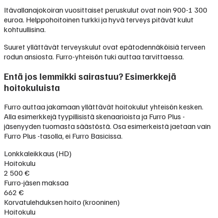
Itävallanajokoiran vuosittaiset peruskulut ovat noin 900-1 300
euroa. Helppohoitoinen turkki ja hyvä terveys pitävät kulut
kohtuullisina.
Suuret yllättävät terveyskulut ovat epätodennäköisiä terveen
rodun ansiosta. Furro-yhteisön tuki auttaa tarvittaessa.
Entä jos lemmikki sairastuu? Esimerkkejä
hoitokuluista
Furro auttaa jakamaan yllättävät hoitokulut yhteisön kesken.
Alla esimerkkejä tyypillisistä skenaarioista ja Furro Plus -
jäsenyyden tuomasta säästöstä. Osa esimerkeistä jaetaan vain
Furro Plus -tasolla, ei Furro Basicissa.
Lonkkaleikkaus (HD)
Hoitokulu
2 500 €
Furro-jäsen maksaa
662 €
Korvatulehduksen hoito (krooninen)
Hoitokulu