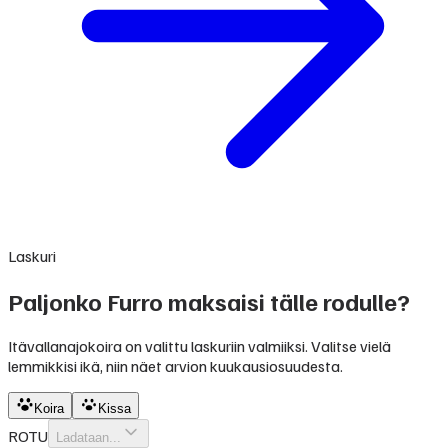
Laskuri
Paljonko Furro maksaisi tälle rodulle?
Itävallanajokoira on valittu laskuriin valmiiksi. Valitse vielä
lemmikkisi ikä, niin näet arvion kuukausiosuudesta.
Koira
Kissa
ROTU
Ladataan...