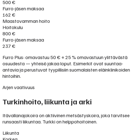
500 €
Furro-jäsen maksaa
162 €
Maastovamman hoito
Hoitokulu
800 €
Furro-jäsen maksaa
237 €
Furro Plus: omavastuu 50 € + 25 % omavastuun ylittävästä
osuudesta — yhteisö jakaa loput. Esimerkit ovat suuntaa-
antavia ja perustuvat tyypillisiin suomalaisten eläinklinikoiden
hintoihin.
Arjen vaativuus
Turkinhoito, liikunta ja arki
Itävallanajokoira on aktiivinen metsästyskoira, joka tarvitsee
runsaasti liikuntaa. Turkki on helppohoitoinen.
Liikunta
Korkea