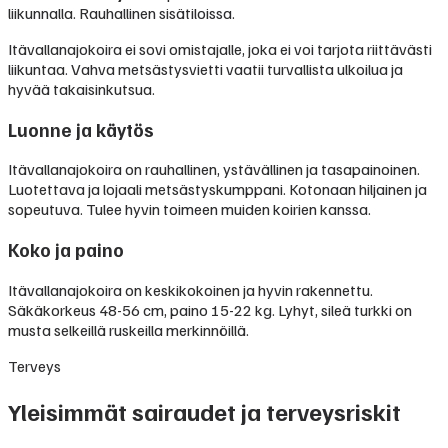
liikunnalla. Rauhallinen sisätiloissa.
Itävallanajokoira ei sovi omistajalle, joka ei voi tarjota riittävästi
liikuntaa. Vahva metsästysvietti vaatii turvallista ulkoilua ja
hyvää takaisinkutsua.
Luonne ja käytös
Itävallanajokoira on rauhallinen, ystävällinen ja tasapainoinen.
Luotettava ja lojaali metsästyskumppani. Kotonaan hiljainen ja
sopeutuva. Tulee hyvin toimeen muiden koirien kanssa.
Koko ja paino
Itävallanajokoira on keskikokoinen ja hyvin rakennettu.
Säkäkorkeus 48-56 cm, paino 15-22 kg. Lyhyt, sileä turkki on
musta selkeillä ruskeilla merkinnöillä.
Terveys
Yleisimmät sairaudet ja terveysriskit