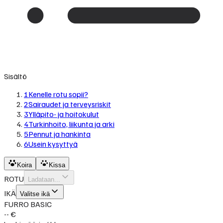
Sisältö
1
Kenelle rotu sopii?
2
Sairaudet ja terveysriskit
3
Ylläpito- ja hoitokulut
4
Turkinhoito, liikunta ja arki
5
Pennut ja hankinta
6
Usein kysyttyä
Koira
Kissa
ROTU
Ladataan...
IKÄ
Valitse ikä
FURRO BASIC
-- €