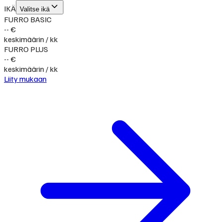
IKÄ
Valitse ikä
FURRO BASIC
-- €
keskimäärin / kk
FURRO PLUS
-- €
keskimäärin / kk
Liity mukaan