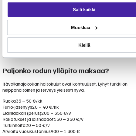
Salli kaikki
Itävallanajokoira on poikkeuksellisen terve rotu, jolla ei tunneta
vakavia perinnöllisiä sairauksia. Roippakorvat altistavat
korvatulehduksille. Metsästyskäytössä maastovammat ovat
Muokkaa
mahdollisia. Rotu on säilyttänyt hyvän terveyspohjan.
Ei PEVISA-ohjelmaa. Suositeltavat tutkimukset: lonkkakuvaus ja
silmätutkimus.
Kiellä
Kustannukset
Paljonko rodun ylläpito maksaa?
Itävallanajokoiran hoitokulut ovat kohtuulliset. Lyhyt turkki on
helppohoitoinen ja terveys yleisesti hyvä.
Ruoka
35 – 50 €/kk
Furro-jäsenyys
20 – 40 €/kk
Eläinlääkäri (perus)
200 – 350 €/v
Rokotukset ja loishäädöt
150 – 250 €/v
Turkinhoito
20 – 50 €/v
Arvioitu vuosikustannus
900 – 1 300 €