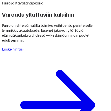
Furro ja Itävallanajokoira
Varaudu yllättäviin kuluihin
Furro on yhteisömallilla toimiva vaihtoehto perinteiselle
lemmikkivakuutukselle. Jäsenet jakavat yllättäviä
eläinlääkärikuluja yhdessä — keskimäärin noin puolet
edullisemmin.
Laske hintasi