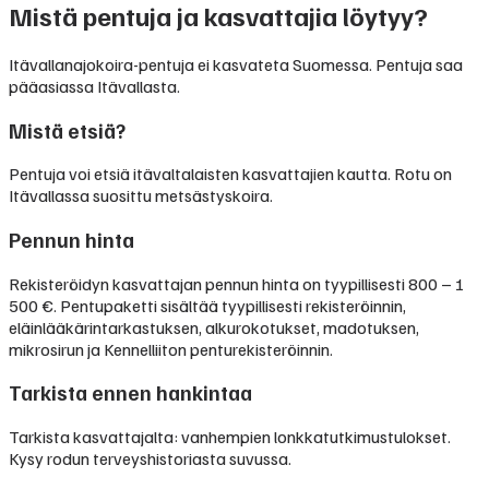
Mistä pentuja ja kasvattajia löytyy?
Itävallanajokoira-pentuja ei kasvateta Suomessa. Pentuja saa
pääasiassa Itävallasta.
Mistä etsiä?
Pentuja voi etsiä itävaltalaisten kasvattajien kautta. Rotu on
Itävallassa suosittu metsästyskoira.
Pennun hinta
Rekisteröidyn kasvattajan pennun hinta on tyypillisesti
800 – 1
500 €
.
Pentupaketti sisältää tyypillisesti rekisteröinnin,
eläinlääkärintarkastuksen, alkurokotukset, madotuksen,
mikrosirun ja Kennelliiton penturekisteröinnin.
Tarkista ennen hankintaa
Tarkista kasvattajalta: vanhempien lonkkatutkimustulokset.
Kysy rodun terveyshistoriasta suvussa.