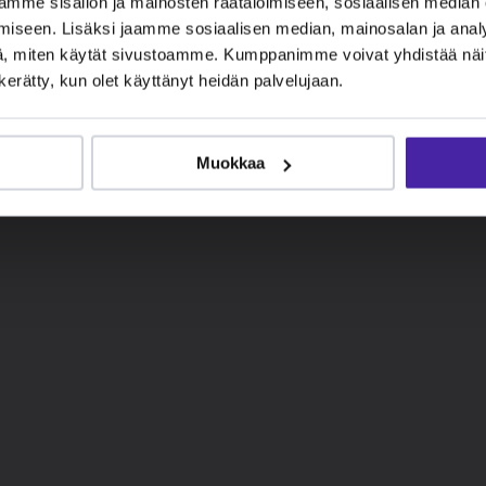
mme sisällön ja mainosten räätälöimiseen, sosiaalisen median
iseen. Lisäksi jaamme sosiaalisen median, mainosalan ja analy
, miten käytät sivustoamme. Kumppanimme voivat yhdistää näitä t
n kerätty, kun olet käyttänyt heidän palvelujaan.
Muokkaa