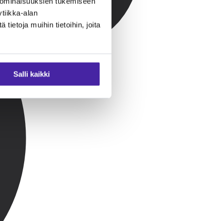
 ominaisuuksien tukemiseen
tiikka-alan
ietoja muihin tietoihin, joita
Salli kaikki