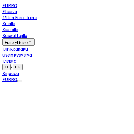
FURRO
Etusivu
Miten Furro toimii
Koirille
Kissoille
Kasvattajille
Furro-yhteisö
Klinikkahaku
Usein kysyttyä
Meistä
/
FI
EN
Kirjaudu
FURRO