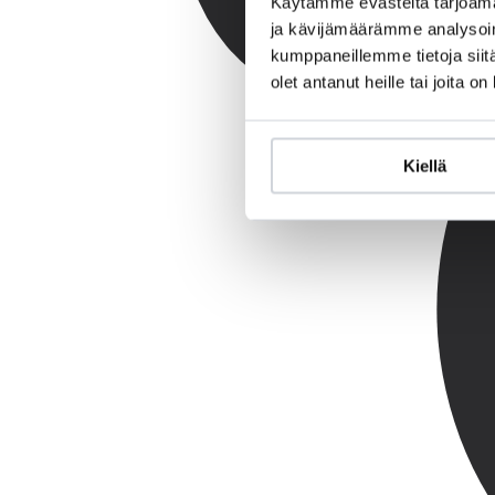
Käytämme evästeitä tarjoama
ja kävijämäärämme analysoim
kumppaneillemme tietoja siitä
olet antanut heille tai joita o
Kiellä