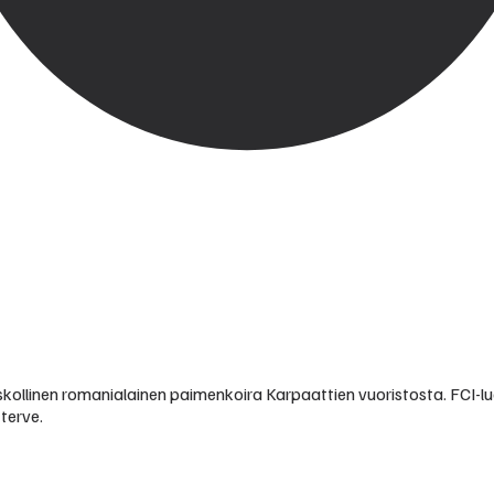
skollinen romanialainen paimenkoira Karpaattien vuoristosta. FCI-l
terve.