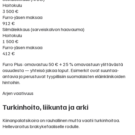
Hoitokulu
3 500 €
Furro-jäsen maksaa
912 €
Silmäleikkaus (sarveiskalvon haavauma)
Hoitokulu
1 500 €
Furro-jäsen maksaa
412 €
Furro Plus: omavastuu 50 € + 25 % omavastuun ylittävästä
osuudesta — yhteisö jakaa loput. Esimerkit ovat suuntaa-
antavia ja perustuvat tyypillisiin suomalaisten eläinklinikoiden
hintoihin.
Arjen vaativuus
Turkinhoito, liikunta ja arki
Kiinanpalatsikoira on rauhallinen mutta vaatii turkinhoitoa.
Hellevaroitus brakykefaaliselle rodulle.