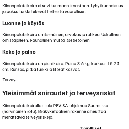
Kiinanpalatsikoira ei sovi kuumaan ilmastoon. Lyhytkuonoisuus
ja paksu turkki tekevät helteistä vaarallisen.
Luonne ja käytös
Kiinanpalatsikoira on itsenäinen, arvokas ja rohkea. Uskollinen
omistajalleen. Rauhallinen mutta itsetietoinen.
Koko ja paino
Kiinanpalatsikoira on pieni koira. Paino 3-6 kg, korkeus 15-23
cm. Runsas, pitkä turkki ja litteät kasvot.
Terveys
Yleisimmät sairaudet ja terveysriskit
Kiinanpalatsikoiralla ei ole PEVISA-ohjelmaa Suomessa
(harvinainen rotu). Brakykefaalinen rakenne aiheuttaa
merkittäviä terveysriskejä.
Tyypilliset