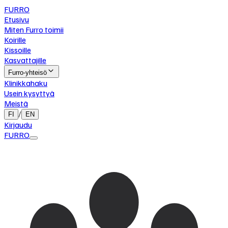
FURRO
Etusivu
Miten Furro toimii
Koirille
Kissoille
Kasvattajille
Furro-yhteisö
Klinikkahaku
Usein kysyttyä
Meistä
/
FI
EN
Kirjaudu
FURRO