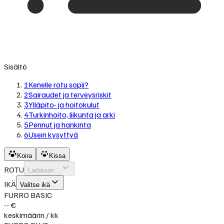
Sisältö
1
Kenelle rotu sopii?
2
Sairaudet ja terveysriskit
3
Ylläpito- ja hoitokulut
4
Turkinhoito, liikunta ja arki
5
Pennut ja hankinta
6
Usein kysyttyä
Koira
Kissa
ROTU
Ladataan...
IKÄ
Valitse ikä
FURRO BASIC
-- €
keskimäärin / kk