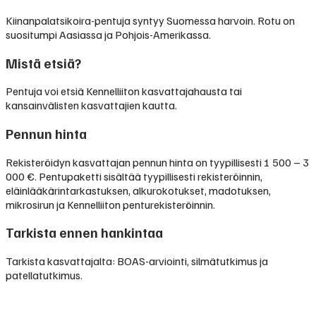
Kiinanpalatsikoira-pentuja syntyy Suomessa harvoin. Rotu on
suositumpi Aasiassa ja Pohjois-Amerikassa.
Mistä etsiä?
Pentuja voi etsiä Kennelliiton kasvattajahausta tai
kansainvälisten kasvattajien kautta.
Pennun hinta
Rekisteröidyn kasvattajan pennun hinta on tyypillisesti
1 500 – 3
000 €
.
Pentupaketti sisältää tyypillisesti rekisteröinnin,
eläinlääkärintarkastuksen, alkurokotukset, madotuksen,
mikrosirun ja Kennelliiton penturekisteröinnin.
Tarkista ennen hankintaa
Tarkista kasvattajalta: BOAS-arviointi, silmätutkimus ja
patellatutkimus.