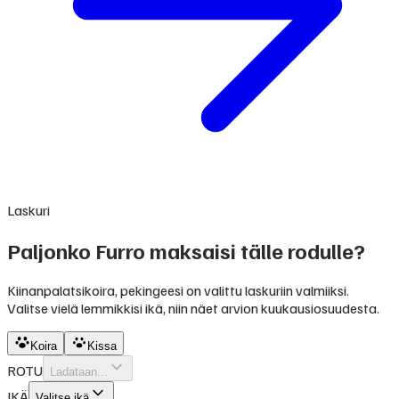
Laskuri
Paljonko Furro maksaisi tälle rodulle?
Kiinanpalatsikoira, pekingeesi on valittu laskuriin valmiiksi.
Valitse vielä lemmikkisi ikä, niin näet arvion kuukausiosuudesta.
Koira
Kissa
ROTU
Ladataan...
IKÄ
Valitse ikä