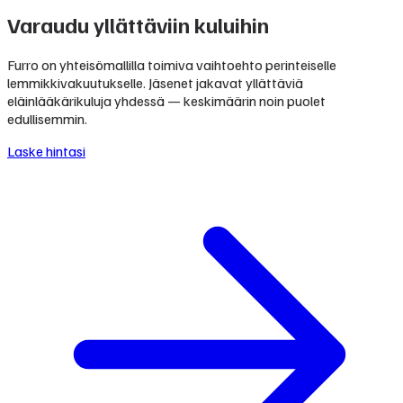
Varaudu yllättäviin kuluihin
Furro on yhteisömallilla toimiva vaihtoehto perinteiselle
lemmikkivakuutukselle. Jäsenet jakavat yllättäviä
eläinlääkärikuluja yhdessä — keskimäärin noin puolet
edullisemmin.
Laske hintasi