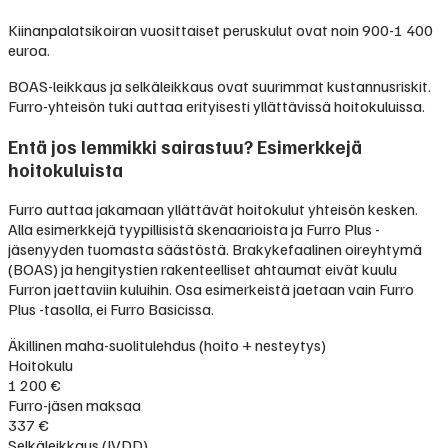
Kiinanpalatsikoiran vuosittaiset peruskulut ovat noin 900-1 400
euroa.
BOAS-leikkaus ja selkäleikkaus ovat suurimmat kustannusriskit.
Furro-yhteisön tuki auttaa erityisesti yllättävissä hoitokuluissa.
Entä jos lemmikki sairastuu? Esimerkkejä
hoitokuluista
Furro auttaa jakamaan yllättävät hoitokulut yhteisön kesken.
Alla esimerkkejä tyypillisistä skenaarioista ja Furro Plus -
jäsenyyden tuomasta säästöstä. Brakykefaalinen oireyhtymä
(BOAS) ja hengitystien rakenteelliset ahtaumat eivät kuulu
Furron jaettaviin kuluihin. Osa esimerkeistä jaetaan vain Furro
Plus -tasolla, ei Furro Basicissa.
Äkillinen maha-suolitulehdus (hoito + nesteytys)
Hoitokulu
1 200 €
Furro-jäsen maksaa
337 €
Selkäleikkaus (IVDD)