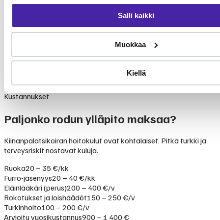
Kiinanpalatsikoiralla ei ole PEVISA-ohjelmaa. Brakykefaalinen
Salli kaikki
rakenne aiheuttaa hengitysvaikeuksia ja
lämmönsäätelyongelmia. Ulkonevat silmät altistavat
sarveiskalvon haavaumille. Pitkä selkäranka altistaa
Muokkaa
välilevytyrille. Hammasongelmat ovat yleisiä pienessä leuassa.
Ei PEVISA-ohjelmaa. Suositeltavat tutkimukset: BOAS-arviointi,
Kiellä
silmätutkimus, patellatutkimus, selkätutkimus.
Kustannukset
Paljonko rodun ylläpito maksaa?
Kiinanpalatsikoiran hoitokulut ovat kohtalaiset. Pitkä turkki ja
terveysriskit nostavat kuluja.
Ruoka
20 – 35 €/kk
Furro-jäsenyys
20 – 40 €/kk
Eläinlääkäri (perus)
200 – 400 €/v
Rokotukset ja loishäädöt
150 – 250 €/v
Turkinhoito
100 – 200 €/v
Arvioitu vuosikustannus
900 – 1 400 €