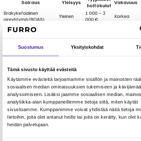
Sairaus
Yleisyys
Vakavuus
hoitokulut
Brakykefaalinen
1 000 – 3
Yleinen
Korkea
oireyhtymä (BOAS)
000 €
Silmäsairaudet
500 – 2 000
(sarveiskalvon
Yleinen
Korkea
€
haavaumat)
Selkärangan välilevytyrä
2 000 – 4
Suostumus
Yksityiskohdat
Ti
Kohtalainen
Korkea
(IVDD)
000 €
1 000 – 2
Patellaluksaatio
Kohtalainen
Keskitaso
500 €
Tämä sivusto käyttää evästeitä
Käytämme evästeitä tarjoamamme sisällön ja mainosten räät
Mitä tutkimusdata kertoo?
sosiaalisen median ominaisuuksien tukemiseen ja kävijäm
Ei ohjelmaa (harvinainen)
analysoimiseen. Lisäksi jaamme sosiaalisen median, mainos
Kennelliitto
analytiikka-alan kumppaneillemme tietoja siitä, miten käytät
BOAS ja silmäongelmat yleisiä
sivustoamme. Kumppanimme voivat yhdistää näitä tietoja mu
PetMD
tietoihin, joita olet antanut heille tai joita on kerätty, kun olet 
207 (ryhmä 9)
FCI
heidän palvelujaan.
12–14 v
PetMD