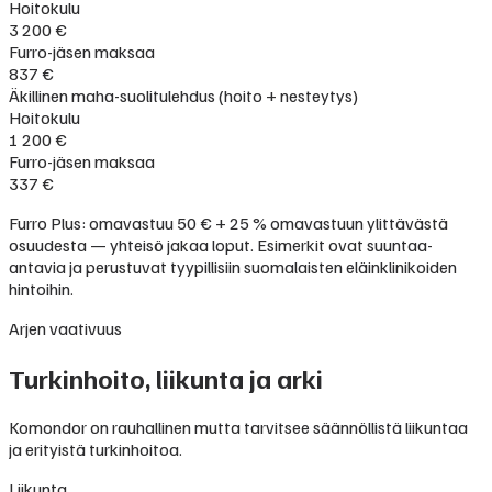
Hoitokulu
3 200 €
Furro-jäsen maksaa
837 €
Äkillinen maha-suolitulehdus (hoito + nesteytys)
Hoitokulu
1 200 €
Furro-jäsen maksaa
337 €
Furro Plus: omavastuu 50 € + 25 % omavastuun ylittävästä
osuudesta — yhteisö jakaa loput. Esimerkit ovat suuntaa-
antavia ja perustuvat tyypillisiin suomalaisten eläinklinikoiden
hintoihin.
Arjen vaativuus
Turkinhoito, liikunta ja arki
Komondor on rauhallinen mutta tarvitsee säännöllistä liikuntaa
ja erityistä turkinhoitoa.
Liikunta