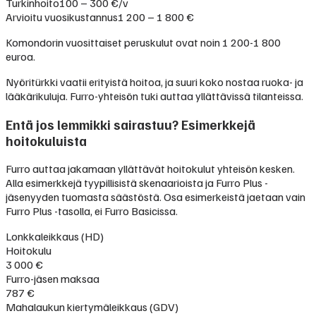
Turkinhoito
100 – 300 €/v
Arvioitu vuosikustannus
1 200 – 1 800 €
Komondorin vuosittaiset peruskulut ovat noin 1 200-1 800
euroa.
Nyöritürkki vaatii erityistä hoitoa, ja suuri koko nostaa ruoka- ja
lääkärikuluja. Furro-yhteisön tuki auttaa yllättävissä tilanteissa.
Entä jos lemmikki sairastuu? Esimerkkejä
hoitokuluista
Furro auttaa jakamaan yllättävät hoitokulut yhteisön kesken.
Alla esimerkkejä tyypillisistä skenaarioista ja Furro Plus -
jäsenyyden tuomasta säästöstä. Osa esimerkeistä jaetaan vain
Furro Plus -tasolla, ei Furro Basicissa.
Lonkkaleikkaus (HD)
Hoitokulu
3 000 €
Furro-jäsen maksaa
787 €
Mahalaukun kiertymäleikkaus (GDV)