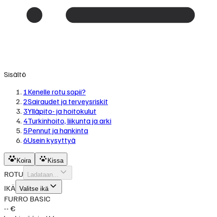
Sisältö
1
Kenelle rotu sopii?
2
Sairaudet ja terveysriskit
3
Ylläpito- ja hoitokulut
4
Turkinhoito, liikunta ja arki
5
Pennut ja hankinta
6
Usein kysyttyä
Koira
Kissa
ROTU
Ladataan...
IKÄ
Valitse ikä
FURRO BASIC
-- €