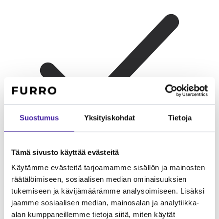
Suostumus
Yksityiskohdat
Tietoja
Tämä sivusto käyttää evästeitä
Käytämme evästeitä tarjoamamme sisällön ja mainosten
Lapsiperheelle
Suojeleva ja lempeä perhettään kohtaan.
räätälöimiseen, sosiaalisen median ominaisuuksien
Varovainen vieraiden lasten kanssa.
tukemiseen ja kävijämäärämme analysoimiseen. Lisäksi
jaamme sosiaalisen median, mainosalan ja analytiikka-
alan kumppaneillemme tietoja siitä, miten käytät