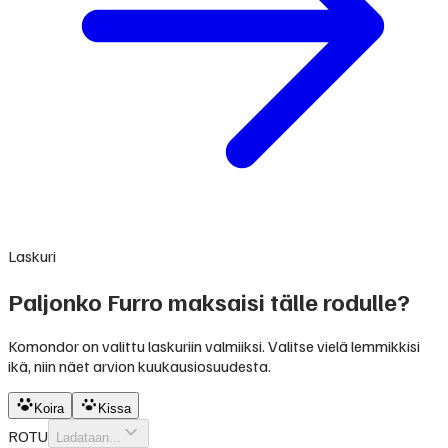
Laskuri
Paljonko Furro maksaisi tälle rodulle?
Komondor on valittu laskuriin valmiiksi. Valitse vielä lemmikkisi
ikä, niin näet arvion kuukausiosuudesta.
Koira
Kissa
ROTU
Ladataan...