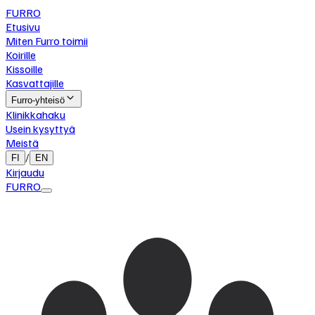
FURRO
Etusivu
Miten Furro toimii
Koirille
Kissoille
Kasvattajille
Furro-yhteisö
Klinikkahaku
Usein kysyttyä
Meistä
/
FI
EN
Kirjaudu
FURRO