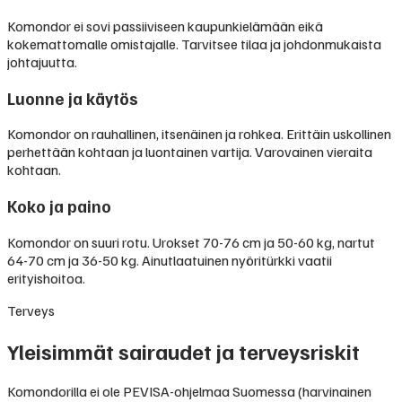
Komondor ei sovi passiiviseen kaupunkielämään eikä
kokemattomalle omistajalle. Tarvitsee tilaa ja johdonmukaista
johtajuutta.
Luonne ja käytös
Komondor on rauhallinen, itsenäinen ja rohkea. Erittäin uskollinen
perhettään kohtaan ja luontainen vartija. Varovainen vieraita
kohtaan.
Koko ja paino
Komondor on suuri rotu. Urokset 70-76 cm ja 50-60 kg, nartut
64-70 cm ja 36-50 kg. Ainutlaatuinen nyöritürkki vaatii
erityishoitoa.
Terveys
Yleisimmät sairaudet ja terveysriskit
Komondorilla ei ole PEVISA-ohjelmaa Suomessa (harvinainen