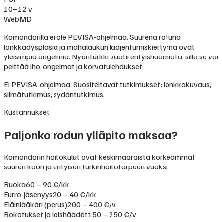
10–12 v
WebMD
Komondorilla ei ole PEVISA-ohjelmaa. Suurena rotuna
lonkkadysplasia ja mahalaukun laajentumiskiertymä ovat
yleisimpiä ongelmia. Nyöritürkki vaatii erityishuomiota, sillä se voi
peittää iho-ongelmat ja korvatulehdukset.
Ei PEVISA-ohjelmaa. Suositeltavat tutkimukset: lonkkakuvaus,
silmätutkimus, sydäntutkimus.
Kustannukset
Paljonko rodun ylläpito maksaa?
Komondorin hoitokulut ovat keskimääräistä korkeammat
suuren koon ja erityisen turkinhoitotarpeen vuoksi.
Ruoka
60 – 90 €/kk
Furro-jäsenyys
20 – 40 €/kk
Eläinlääkäri (perus)
200 – 400 €/v
Rokotukset ja loishäädöt
150 – 250 €/v