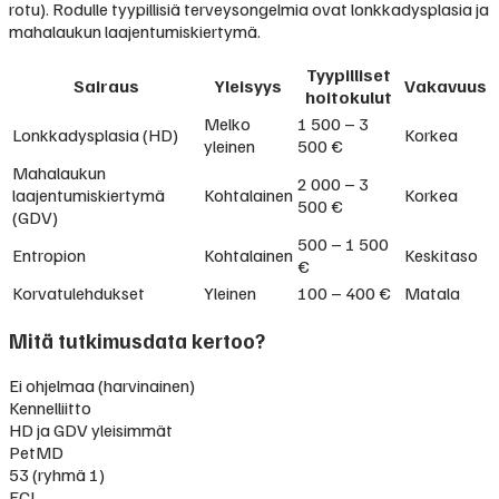
rotu). Rodulle tyypillisiä terveysongelmia ovat lonkkadysplasia ja
mahalaukun laajentumiskiertymä.
Tyypilliset
Sairaus
Yleisyys
Vakavuus
hoitokulut
Melko
1 500 – 3
Lonkkadysplasia (HD)
Korkea
yleinen
500 €
Mahalaukun
2 000 – 3
laajentumiskiertymä
Kohtalainen
Korkea
500 €
(GDV)
500 – 1 500
Entropion
Kohtalainen
Keskitaso
€
Korvatulehdukset
Yleinen
100 – 400 €
Matala
Mitä tutkimusdata kertoo?
Ei ohjelmaa (harvinainen)
Kennelliitto
HD ja GDV yleisimmät
PetMD
53 (ryhmä 1)
FCI