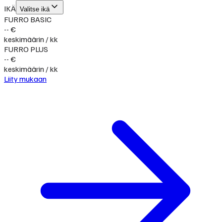
IKÄ
Valitse ikä
FURRO BASIC
-- €
keskimäärin / kk
FURRO PLUS
-- €
keskimäärin / kk
Liity mukaan