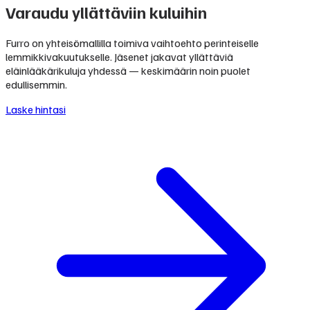
Varaudu yllättäviin kuluihin
Furro on yhteisömallilla toimiva vaihtoehto perinteiselle
lemmikkivakuutukselle. Jäsenet jakavat yllättäviä
eläinlääkärikuluja yhdessä — keskimäärin noin puolet
edullisemmin.
Laske hintasi