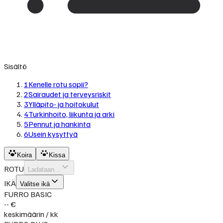
Sisältö
1
Kenelle rotu sopii?
2
Sairaudet ja terveysriskit
3
Ylläpito- ja hoitokulut
4
Turkinhoito, liikunta ja arki
5
Pennut ja hankinta
6
Usein kysyttyä
Koira
Kissa
ROTU
Ladataan...
IKÄ
Valitse ikä
FURRO BASIC
-- €
keskimäärin / kk