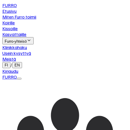
FURRO
Etusivu
Miten Furro toimii
Koirille
Kissoille
Kasvattajille
Furro-yhteisö
Klinikkahaku
Usein kysyttyä
Meistä
/
FI
EN
Kirjaudu
FURRO