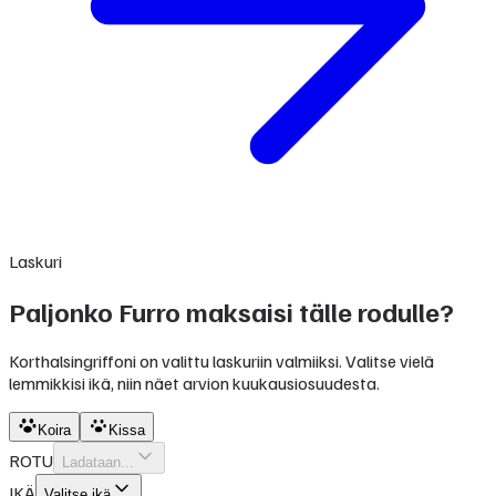
Laskuri
Paljonko Furro maksaisi tälle rodulle?
Korthalsingriffoni on valittu laskuriin valmiiksi. Valitse vielä
lemmikkisi ikä, niin näet arvion kuukausiosuudesta.
Koira
Kissa
ROTU
Ladataan...
IKÄ
Valitse ikä