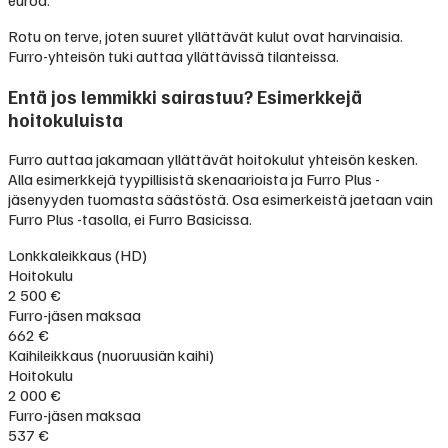
Rotu on terve, joten suuret yllättävät kulut ovat harvinaisia.
Furro-yhteisön tuki auttaa yllättävissä tilanteissa.
Entä jos lemmikki sairastuu? Esimerkkejä
hoitokuluista
Furro auttaa jakamaan yllättävät hoitokulut yhteisön kesken.
Alla esimerkkejä tyypillisistä skenaarioista ja Furro Plus -
jäsenyyden tuomasta säästöstä. Osa esimerkeistä jaetaan vain
Furro Plus -tasolla, ei Furro Basicissa.
Lonkkaleikkaus (HD)
Hoitokulu
2 500 €
Furro-jäsen maksaa
662 €
Kaihileikkaus (nuoruusiän kaihi)
Hoitokulu
2 000 €
Furro-jäsen maksaa
537 €