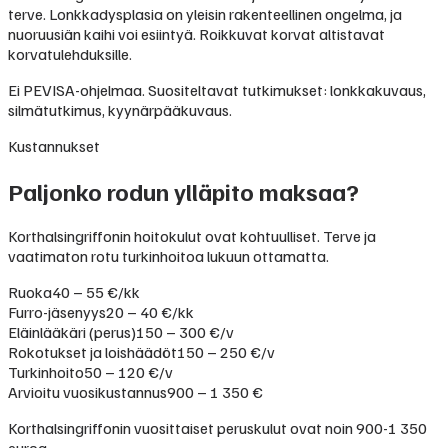
terve. Lonkkadysplasia on yleisin rakenteellinen ongelma, ja
nuoruusiän kaihi voi esiintyä. Roikkuvat korvat altistavat
korvatulehduksille.
Ei PEVISA-ohjelmaa. Suositeltavat tutkimukset: lonkkakuvaus,
silmätutkimus, kyynärpääkuvaus.
Kustannukset
Paljonko rodun ylläpito maksaa?
Korthalsingriffonin hoitokulut ovat kohtuulliset. Terve ja
vaatimaton rotu turkinhoitoa lukuun ottamatta.
Ruoka
40 – 55 €/kk
Furro-jäsenyys
20 – 40 €/kk
Eläinlääkäri (perus)
150 – 300 €/v
Rokotukset ja loishäädöt
150 – 250 €/v
Turkinhoito
50 – 120 €/v
Arvioitu vuosikustannus
900 – 1 350 €
Korthalsingriffonin vuosittaiset peruskulut ovat noin 900-1 350
euroa.