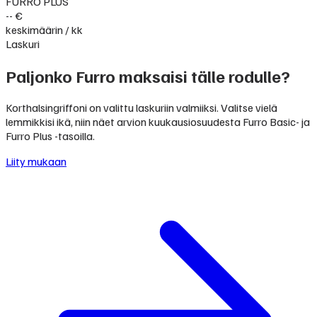
FURRO PLUS
-- €
keskimäärin / kk
Laskuri
Paljonko Furro maksaisi tälle rodulle?
Korthalsingriffoni on valittu laskuriin valmiiksi. Valitse vielä
lemmikkisi ikä, niin näet arvion kuukausiosuudesta Furro Basic- ja
Furro Plus -tasoilla.
Liity mukaan