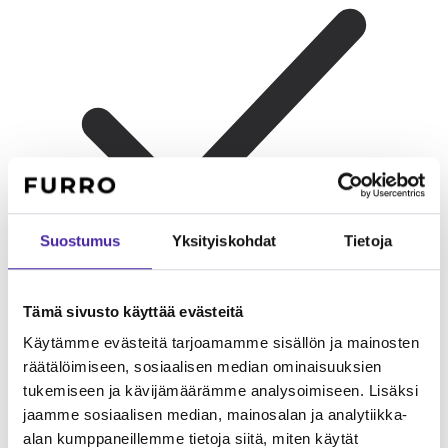
Suostumus
Yksityiskohdat
Tietoja
Tämä sivusto käyttää evästeitä
Käytämme evästeitä tarjoamamme sisällön ja mainosten
Lapsiperheelle
Leikkisä ja kärsivällinen lasten kanssa.
Erinomainen perhekoira.
räätälöimiseen, sosiaalisen median ominaisuuksien
tukemiseen ja kävijämäärämme analysoimiseen. Lisäksi
jaamme sosiaalisen median, mainosalan ja analytiikka-
alan kumppaneillemme tietoja siitä, miten käytät