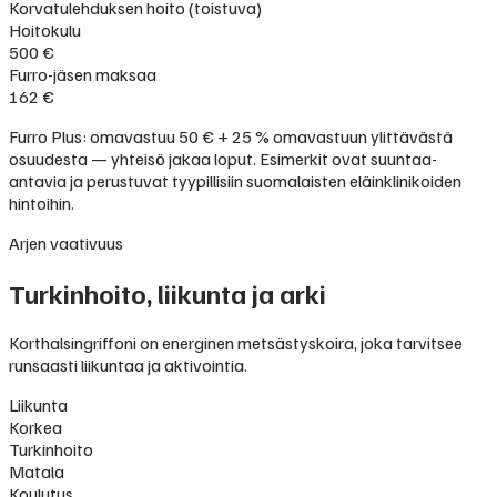
Korvatulehduksen hoito (toistuva)
Hoitokulu
500 €
Furro-jäsen maksaa
162 €
Furro Plus: omavastuu 50 € + 25 % omavastuun ylittävästä
osuudesta — yhteisö jakaa loput. Esimerkit ovat suuntaa-
antavia ja perustuvat tyypillisiin suomalaisten eläinklinikoiden
hintoihin.
Arjen vaativuus
Turkinhoito, liikunta ja arki
Korthalsingriffoni on energinen metsästyskoira, joka tarvitsee
runsaasti liikuntaa ja aktivointia.
Liikunta
Korkea
Turkinhoito
Matala
Koulutus