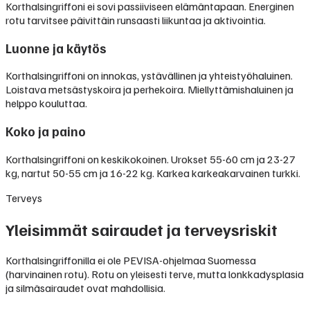
Korthalsingriffoni ei sovi passiiviseen elämäntapaan. Energinen
rotu tarvitsee päivittäin runsaasti liikuntaa ja aktivointia.
Luonne ja käytös
Korthalsingriffoni on innokas, ystävällinen ja yhteistyöhaluinen.
Loistava metsästyskoira ja perhekoira. Miellyttämishaluinen ja
helppo kouluttaa.
Koko ja paino
Korthalsingriffoni on keskikokoinen. Urokset 55-60 cm ja 23-27
kg, nartut 50-55 cm ja 16-22 kg. Karkea karkeakarvainen turkki.
Terveys
Yleisimmät sairaudet ja terveysriskit
Korthalsingriffonilla ei ole PEVISA-ohjelmaa Suomessa
(harvinainen rotu). Rotu on yleisesti terve, mutta lonkkadysplasia
ja silmäsairaudet ovat mahdollisia.