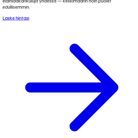
eläinlääkärikuluja yhdessä — keskimäärin noin puolet
edullisemmin.
Laske hintasi