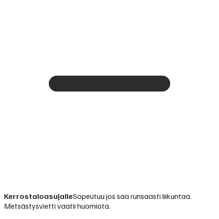
Kerrostaloasujalle
Sopeutuu jos saa runsaasti liikuntaa.
Metsästysvietti vaatii huomiota.