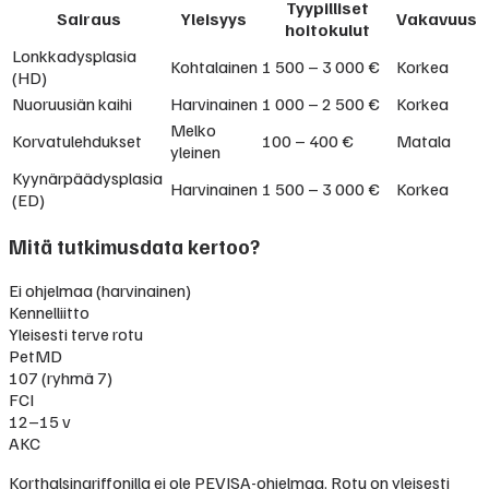
Tyypilliset
Sairaus
Yleisyys
Vakavuus
hoitokulut
Lonkkadysplasia
Kohtalainen
1 500 – 3 000 €
Korkea
(HD)
Nuoruusiän kaihi
Harvinainen
1 000 – 2 500 €
Korkea
Melko
Korvatulehdukset
100 – 400 €
Matala
yleinen
Kyynärpäädysplasia
Harvinainen
1 500 – 3 000 €
Korkea
(ED)
Mitä tutkimusdata kertoo?
Ei ohjelmaa (harvinainen)
Kennelliitto
Yleisesti terve rotu
PetMD
107 (ryhmä 7)
FCI
12–15 v
AKC
Korthalsingriffonilla ei ole PEVISA-ohjelmaa. Rotu on yleisesti