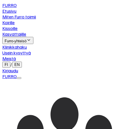
FURRO
Etusivu
Miten Furro toimii
Koirille
Kissoille
Kasvattajille
Furro-yhteisö
Klinikkahaku
Usein kysyttyä
Meistä
/
FI
EN
Kirjaudu
FURRO