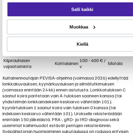
lymfooma)
Lonkkaniveldysplasia
1 500 - 5 000
Salli kaikki
Yleinen
Korkea
(HD)
€
Kyynärniveldysplasia
Melko
2 000 - 4 000
Korkea
(ED)
yleinen
€
Muokkaa
Silmäsairaudet (kaihi,
Melko
500 - 3 000 €
Keskitaso
PRA)
yleinen
Kiellä
200 - 800 € /
Atopia ja iho-allergiat
Yleinen
Keskitaso
v
Kilpirauhasen
100 - 400 € /
Kohtalainen
Matala
vajaatoiminta
v
Kultainennoutajan PEVISA-ohjelma (voimassa 2026) edellyttää
lonkkakuvauksen, kyynärkuvauksen ja silmätutkimuksen
(voimassa enintään 24 kk) ennen astutusta. Lonkkatuloksen C
saanut koira paritetaan vain A-tuloksen saaneen kanssa (tai
yhdistelmän lonkkaindeksien keskiarvo vähintään 101);
kyynärtuloksen 1 saanut koira vain tuloksen 0 kanssa (tai
indeksien keskiarvo vähintään 101). Urokselle rekisteröidään
enintään 150 jälkeläistä. PRA-, gRD- ja tRD-diagnoosi sekä
useimmat kaihimuodot estävät pentujen rekisteröinnin.
Syöpähistorian huomioiminen sukutaulussa on rodussa erityisen