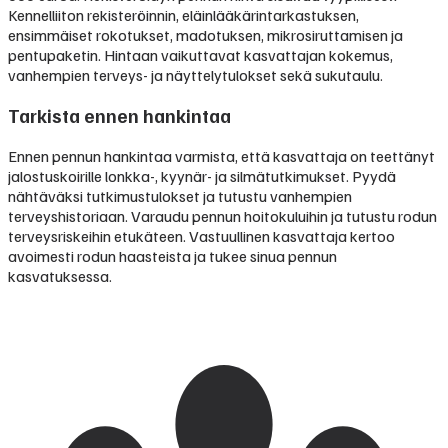
Kennelliiton rekisteröinnin, eläinlääkärintarkastuksen,
ensimmäiset rokotukset, madotuksen, mikrosiruttamisen ja
pentupaketin. Hintaan vaikuttavat kasvattajan kokemus,
vanhempien terveys- ja näyttelytulokset sekä sukutaulu.
Tarkista ennen hankintaa
Ennen pennun hankintaa varmista, että kasvattaja on teettänyt
jalostuskoirille lonkka-, kyynär- ja silmätutkimukset. Pyydä
nähtäväksi tutkimustulokset ja tutustu vanhempien
terveyshistoriaan. Varaudu pennun hoitokuluihin ja tutustu rodun
terveysriskeihin etukäteen. Vastuullinen kasvattaja kertoo
avoimesti rodun haasteista ja tukee sinua pennun
kasvatuksessa.