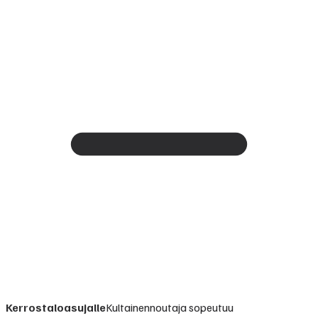
Kerrostaloasujalle
Kultainennoutaja sopeutuu