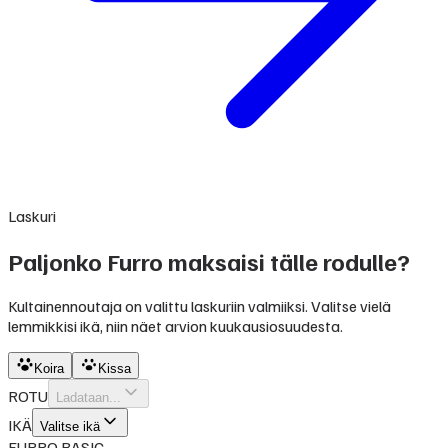
Laskuri
Paljonko Furro maksaisi tälle rodulle?
Kultainennoutaja on valittu laskuriin valmiiksi. Valitse vielä
lemmikkisi ikä, niin näet arvion kuukausiosuudesta.
Koira
Kissa
ROTU
Ladataan...
IKÄ
Valitse ikä
FURRO BASIC