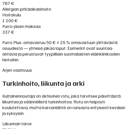
787 €
Allergian pitkäaikaishoito
Hoitokulu
1 200 €
Furro-jäsen maksaa
337 €
Furro Plus: omavastuu 50 € + 25 % omavastuun ylittävästä
osuudesta — yhteisö jakaa loput. Esimerkit ovat suuntaa-
antavia ja perustuvat tyypillisiin suomalaisten eläinklinikoiden
hintoihin.
Arjen vaativuus
Turkinhoito, liikunta ja arki
Kultainennoutaja on aktiivinen rotu, joka tarvitsee päivittäistä
liikuntaa ja säännöllistä turkinhoitoa. Rotu on helposti
koulutettava, mutta karvanlähtö on runsasta erityisesti keväisin
ja syksyisin.
Liikunnan tarve