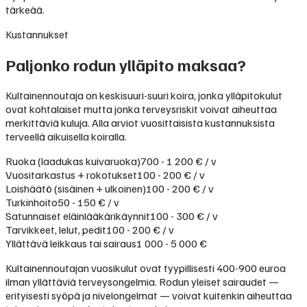
tärkeää.
Kustannukset
Paljonko rodun ylläpito maksaa?
Kultainennoutaja on keskisuuri-suuri koira, jonka ylläpitokulut
ovat kohtalaiset mutta jonka terveysriskit voivat aiheuttaa
merkittäviä kuluja. Alla arviot vuosittaisista kustannuksista
terveellä aikuisella koiralla.
Ruoka (laadukas kuivaruoka)
700 - 1 200 € / v
Vuositarkastus + rokotukset
100 - 200 € / v
Loishäätö (sisäinen + ulkoinen)
100 - 200 € / v
Turkinhoito
50 - 150 € / v
Satunnaiset eläinlääkärikäynnit
100 - 300 € / v
Tarvikkeet, lelut, pedit
100 - 200 € / v
Yllättävä leikkaus tai sairaus
1 000 - 5 000 €
Kultainennoutajan vuosikulut ovat tyypillisesti 400-900 euroa
ilman yllättäviä terveysongelmia. Rodun yleiset sairaudet —
erityisesti syöpä ja nivelongelmat — voivat kuitenkin aiheuttaa