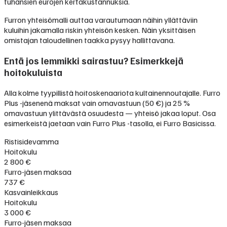
tuhansien eurojen kertakustannuksia.
Furron yhteisömalli auttaa varautumaan näihin yllättäviin
kuluihin jakamalla riskin yhteisön kesken. Näin yksittäisen
omistajan taloudellinen taakka pysyy hallittavana.
Entä jos lemmikki sairastuu? Esimerkkejä
hoitokuluista
Alla kolme tyypillistä hoitoskenaariota kultainennoutajalle. Furro
Plus -jäsenenä maksat vain omavastuun (50 €) ja 25 %
omavastuun ylittävästä osuudesta — yhteisö jakaa loput. Osa
esimerkeistä jaetaan vain Furro Plus -tasolla, ei Furro Basicissa.
Ristisidevamma
Hoitokulu
2 800 €
Furro-jäsen maksaa
737 €
Kasvainleikkaus
Hoitokulu
3 000 €
Furro-jäsen maksaa