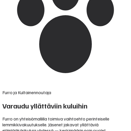
Furro ja Kultainennoutaja
Varaudu yllättäviin kuluihin
Furro on yhteisömallilla toimiva vaihtoehto perinteiselle
lemmikkivakuutukselle. Jäsenet jakavat yllättäviä
eläinlääkärikuluja yhdessä — keskimäärin noin puolet