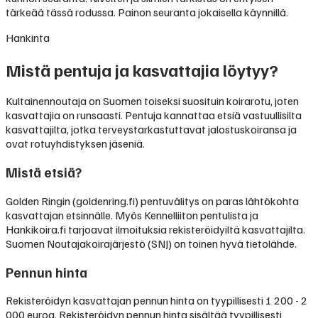
tärkeää tässä rodussa. Painon seuranta jokaisella käynnillä.
Hankinta
Mistä pentuja ja kasvattajia löytyy?
Kultainennoutaja on Suomen toiseksi suosituin koirarotu, joten
kasvattajia on runsaasti. Pentuja kannattaa etsiä vastuullisilta
kasvattajilta, jotka terveystarkastuttavat jalostuskoiransa ja
ovat rotuyhdistyksen jäseniä.
Mistä etsiä?
Golden Ringin (goldenring.fi) pentuvälitys on paras lähtökohta
kasvattajan etsinnälle. Myös Kennelliiton pentulista ja
Hankikoira.fi tarjoavat ilmoituksia rekisteröidyiltä kasvattajilta.
Suomen Noutajakoirajärjestö (SNJ) on toinen hyvä tietolähde.
Pennun hinta
Rekisteröidyn kasvattajan pennun hinta on tyypillisesti
1 200 - 2
000 euroa
.
Rekisteröidyn pennun hinta sisältää tyypillisesti