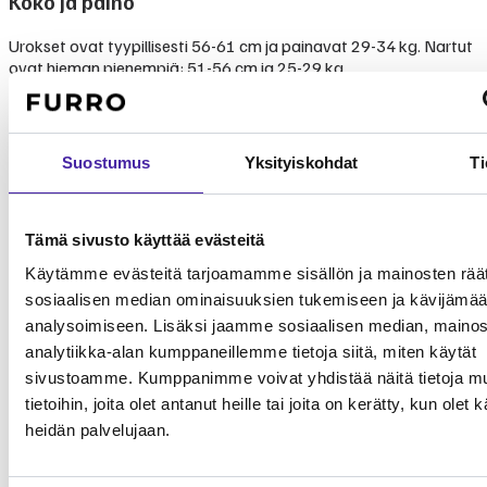
Koko ja paino
Urokset ovat tyypillisesti 56-61 cm ja painavat 29-34 kg. Nartut
ovat hieman pienempiä: 51-56 cm ja 25-29 kg.
Kultainennoutajalla on taipumus ylipainoon, joten ruokinnan ja
liikunnan tasapainosta on pidettävä huolta läpi elämän. FCI-
standardi ei määritä tarkkaa painoa, mutta rodun tulisi olla
lihaksikas ja liikkuva, ei pehmeä tai raskas.
Suostumus
Yksityiskohdat
Ti
Terveys
Yleisimmät sairaudet ja terveysriskit
Tämä sivusto käyttää evästeitä
Käytämme evästeitä tarjoamamme sisällön ja mainosten räät
Kultainennoutaja on perusluonteeltaan vahva rotu, mutta sillä on
sosiaalisen median ominaisuuksien tukemiseen ja kävijäm
useita perinnöllisiä alttiuksia, joista omistajan on hyvä tietää.
analysoimiseen. Lisäksi jaamme sosiaalisen median, mainos
Erityisesti syöpäriski, lonkka- ja kyynärongelmat sekä
analytiikka-alan kumppaneillemme tietoja siitä, miten käytät
silmäsairaudet ovat rodulla yleisiä.
sivustoamme. Kumppanimme voivat yhdistää näitä tietoja mu
Tyypilliset
tietoihin, joita olet antanut heille tai joita on kerätty, kun olet 
Sairaus
Yleisyys
Vakavuus
hoitokulut
heidän palvelujaan.
Syöpä
Hyvin
2 000 - 5 000
(hemangiosarkooma,
Korkea
yleinen
€