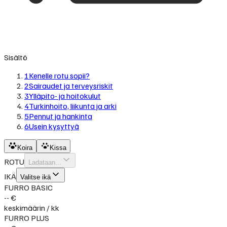
Sisältö
1
Kenelle rotu sopii?
2
Sairaudet ja terveysriskit
3
Ylläpito- ja hoitokulut
4
Turkinhoito, liikunta ja arki
5
Pennut ja hankinta
6
Usein kysyttyä
Koira
Kissa
ROTU
Ladataan...
IKÄ
Valitse ikä
FURRO BASIC
-- €
keskimäärin / kk
FURRO PLUS