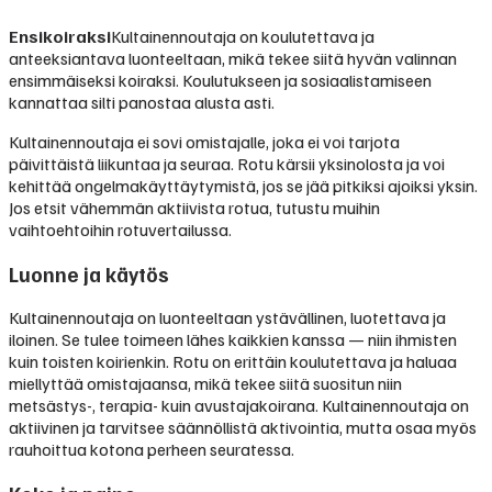
Ensikoiraksi
Kultainennoutaja on koulutettava ja
anteeksiantava luonteeltaan, mikä tekee siitä hyvän valinnan
ensimmäiseksi koiraksi. Koulutukseen ja sosiaalistamiseen
kannattaa silti panostaa alusta asti.
Kultainennoutaja ei sovi omistajalle, joka ei voi tarjota
päivittäistä liikuntaa ja seuraa. Rotu kärsii yksinolosta ja voi
kehittää ongelmakäyttäytymistä, jos se jää pitkiksi ajoiksi yksin.
Jos etsit vähemmän aktiivista rotua, tutustu muihin
vaihtoehtoihin rotuvertailussa.
Luonne ja käytös
Kultainennoutaja on luonteeltaan ystävällinen, luotettava ja
iloinen. Se tulee toimeen lähes kaikkien kanssa — niin ihmisten
kuin toisten koirienkin. Rotu on erittäin koulutettava ja haluaa
miellyttää omistajaansa, mikä tekee siitä suositun niin
metsästys-, terapia- kuin avustajakoirana. Kultainennoutaja on
aktiivinen ja tarvitsee säännöllistä aktivointia, mutta osaa myös
rauhoittua kotona perheen seuratessa.