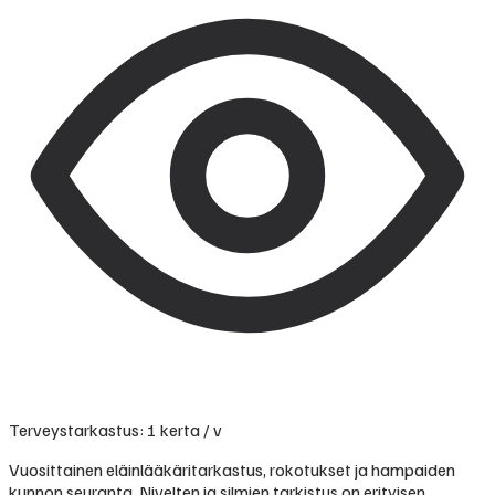
Terveystarkastus: 1 kerta / v
Vuosittainen eläinlääkäritarkastus, rokotukset ja hampaiden
kunnon seuranta. Nivelten ja silmien tarkistus on erityisen