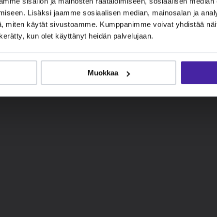
mme sisällön ja mainosten räätälöimiseen, sosiaalisen median
iseen. Lisäksi jaamme sosiaalisen median, mainosalan ja analy
, miten käytät sivustoamme. Kumppanimme voivat yhdistää näitä t
n kerätty, kun olet käyttänyt heidän palvelujaan.
Muokkaa