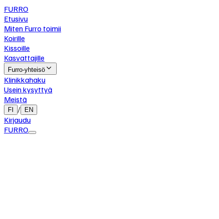
FURRO
Etusivu
Miten Furro toimii
Koirille
Kissoille
Kasvattajille
Furro-yhteisö
Klinikkahaku
Usein kysyttyä
Meistä
/
FI
EN
Kirjaudu
FURRO