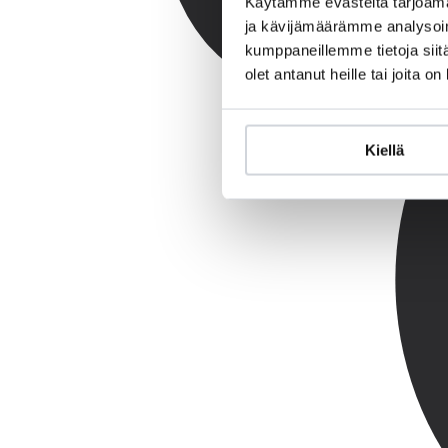
Käytämme evästeitä tarjoama
ja kävijämäärämme analysoim
kumppaneillemme tietoja siitä
olet antanut heille tai joita o
Kiellä