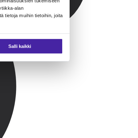
 ominaisuuksien tukemiseen
tiikka-alan
ietoja muihin tietoihin, joita
Salli kaikki