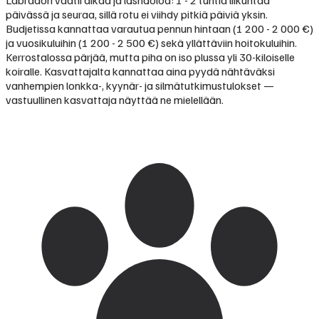
Labradori vaatii aikaa ja läsnäoloa: 1 - 2 tuntia liikuntaa
päivässä ja seuraa, sillä rotu ei viihdy pitkiä päiviä yksin.
Budjetissa kannattaa varautua pennun hintaan (1 200 - 2 000 €)
ja vuosikuluihin (1 200 - 2 500 €) sekä yllättäviin hoitokuluihin.
Kerrostalossa pärjää, mutta piha on iso plussa yli 30-kiloiselle
koiralle. Kasvattajalta kannattaa aina pyydä nähtäväksi
vanhempien lonkka-, kyynär- ja silmätutkimustulokset —
vastuullinen kasvattaja näyttää ne mielellään.