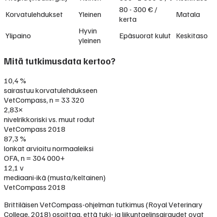
80 - 300 € /
Korvatulehdukset
Yleinen
Matala
kerta
Hyvin
Ylipaino
Epäsuorat kulut
Keskitaso
yleinen
Mitä tutkimusdata kertoo?
10,4 %
sairastuu korvatulehdukseen
VetCompass, n = 33 320
2,83×
nivelrikkoriski vs. muut rodut
VetCompass 2018
87,3 %
lonkat arvioitu normaaleiksi
OFA, n = 304 000+
12,1 v
mediaani-ikä (musta/keltainen)
VetCompass 2018
Brittiläisen VetCompass-ohjelman tutkimus (Royal Veterinary
College, 2018) osoittaa, että tuki- ja liikuntaelinsairaudet ovat