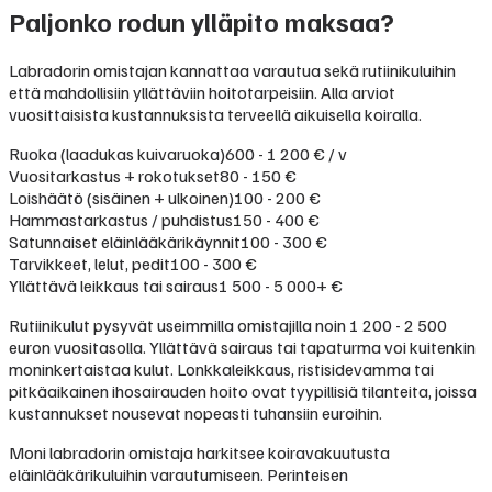
Paljonko rodun ylläpito maksaa?
Labradorin omistajan kannattaa varautua sekä rutiinikuluihin
että mahdollisiin yllättäviin hoitotarpeisiin. Alla arviot
vuosittaisista kustannuksista terveellä aikuisella koiralla.
Ruoka (laadukas kuivaruoka)
600 - 1 200 € / v
Vuositarkastus + rokotukset
80 - 150 €
Loishäätö (sisäinen + ulkoinen)
100 - 200 €
Hammastarkastus / puhdistus
150 - 400 €
Satunnaiset eläinlääkärikäynnit
100 - 300 €
Tarvikkeet, lelut, pedit
100 - 300 €
Yllättävä leikkaus tai sairaus
1 500 - 5 000+ €
Rutiinikulut pysyvät useimmilla omistajilla noin 1 200 - 2 500
euron vuositasolla. Yllättävä sairaus tai tapaturma voi kuitenkin
moninkertaistaa kulut. Lonkkaleikkaus, ristisidevamma tai
pitkäaikainen ihosairauden hoito ovat tyypillisiä tilanteita, joissa
kustannukset nousevat nopeasti tuhansiin euroihin.
Moni labradorin omistaja harkitsee koiravakuutusta
eläinlääkärikuluihin varautumiseen. Perinteisen