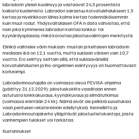
labradorin yleisin kuolinsyy ja vastaavat 24,5 prosentista
kaikista kuolemista. Labradori sairastuu korvatulehdukseen 1,5
kertaa ja nivelrikkoon lähes kolme kertaa todennäköisemmin
kuin muut rodut. Yhdysvaltalaisen OFA:n data vahvistaa, että
noin joka kymmenes labradori kantaa lonkka- tai
kyynärdysplasiaa, mikä korostaa jalostusvalintojen merkitystä.
Elinikä vaihtelee värin mukaan: mustan ja keltaisen labradorin
mediaani-ikä on 12,1 vuotta, mutta suklaan värisen vain 10,7
vuotta. Ero selittyy osittain sillä, että suklaavärisillä
korvatulehdusten ja iho-ongelmien esiintyvyys on huomattavasti
korkeampi.
Labradorinnoutajalla on voimassa oleva PEVISA-ohjelma
(päättyy 31.12.2029): jalostuskoirilta vaaditaan ennen
astutusta lonkkakuvaus, kyynärkuvaus ja silmätutkimus
(voimassa enintään 24 kk). Nämä eivät ole pelkkiä suosituksia
vaan pentueen rekisteröinnin edellytyksiä. Kennelliitto ja
Labradorinnoutajakerho ylläpitävät jalostustietokantoja, joista
vanhempien tulokset voi tarkistaa.
Kustannukset