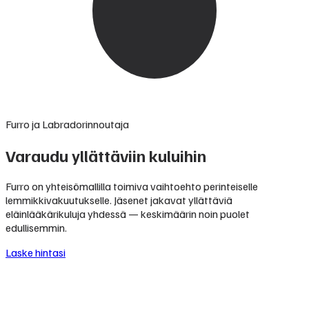
Furro ja Labradorinnoutaja
Varaudu yllättäviin kuluihin
Furro on yhteisömallilla toimiva vaihtoehto perinteiselle
lemmikkivakuutukselle. Jäsenet jakavat yllättäviä
eläinlääkärikuluja yhdessä — keskimäärin noin puolet
edullisemmin.
Laske hintasi