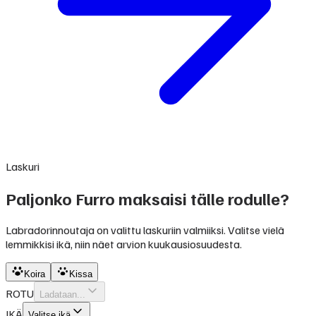
Laskuri
Paljonko Furro maksaisi tälle rodulle?
Labradorinnoutaja on valittu laskuriin valmiiksi. Valitse vielä
lemmikkisi ikä, niin näet arvion kuukausiosuudesta.
Koira
Kissa
ROTU
Ladataan...
IKÄ
Valitse ikä