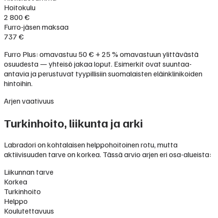
Hoitokulu
2 800 €
Furro-jäsen maksaa
737 €
Furro Plus: omavastuu 50 € + 25 % omavastuun ylittävästä
osuudesta — yhteisö jakaa loput. Esimerkit ovat suuntaa-
antavia ja perustuvat tyypillisiin suomalaisten eläinklinikoiden
hintoihin.
Arjen vaativuus
Turkinhoito, liikunta ja arki
Labradori on kohtalaisen helppohoitoinen rotu, mutta
aktiivisuuden tarve on korkea. Tässä arvio arjen eri osa-alueista:
Liikunnan tarve
Korkea
Turkinhoito
Helppo
Koulutettavuus