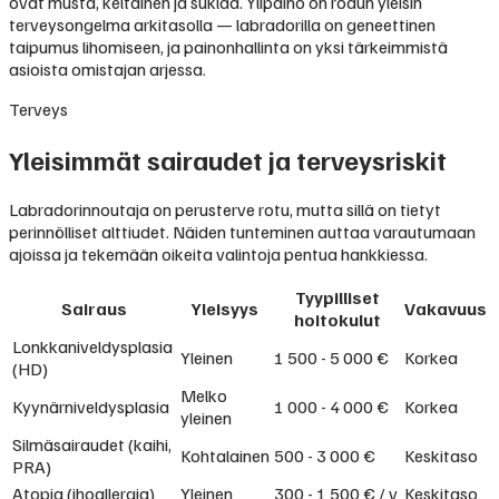
ovat musta, keltainen ja suklaa. Ylipaino on rodun yleisin
terveysongelma arkitasolla — labradorilla on geneettinen
taipumus lihomiseen, ja painonhallinta on yksi tärkeimmistä
asioista omistajan arjessa.
Terveys
Yleisimmät sairaudet ja terveysriskit
Labradorinnoutaja on perusterve rotu, mutta sillä on tietyt
perinnölliset alttiudet. Näiden tunteminen auttaa varautumaan
ajoissa ja tekemään oikeita valintoja pentua hankkiessa.
Tyypilliset
Sairaus
Yleisyys
Vakavuus
hoitokulut
Lonkkaniveldysplasia
Yleinen
1 500 - 5 000 €
Korkea
(HD)
Melko
Kyynärniveldysplasia
1 000 - 4 000 €
Korkea
yleinen
Silmäsairaudet (kaihi,
Kohtalainen
500 - 3 000 €
Keskitaso
PRA)
Atopia (ihoallergia)
Yleinen
300 - 1 500 € / v
Keskitaso