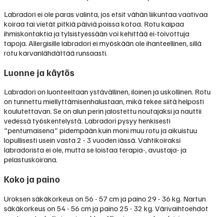
Labradori ei ole paras valinta, jos etsit vähän liikuntaa vaativaa
koiraa tai vietät pitkiä päiviä poissa kotoa. Rotu kaipaa
ihmiskontaktia ja tylsistyessään voi kehittää ei-toivottuja
tapoja. Allergisille labradori ei myöskään ole ihanteellinen, sillä
rotu karvanlähdättää runsaasti.
Luonne ja käytös
Labradori on luonteeltaan ystävällinen, iloinen ja uskollinen. Rotu
on tunnettu miellyttämisenhalustaan, mikä tekee siitä helposti
koulutettavan. Se on alun perin jalostettu noutajaksi ja nauttii
vedessä työskentelystä. Labradori pysyy henkisesti
"pentumaisena" pidempään kuin moni muu rotu ja aikuistuu
lopullisesti usein vasta 2 - 3 vuoden iässä. Vahtikoiraksi
labradorista ei ole, mutta se loistaa terapia-, avustaja- ja
pelastuskoirana.
Koko ja paino
Uroksen säkäkorkeus on 56 - 57 cm ja paino 29 - 36 kg. Nartun
säkäkorkeus on 54 - 56 cm ja paino 25 - 32 kg. Värivaihtoehdot