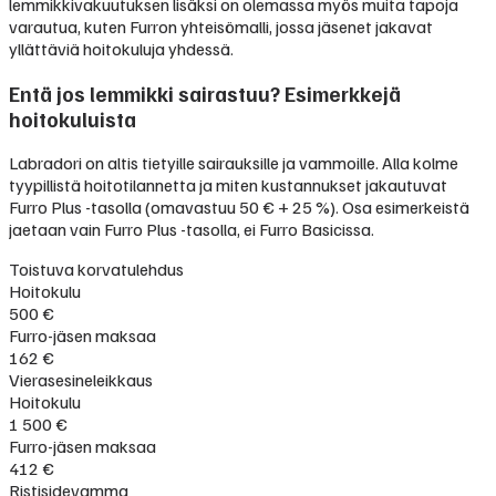
lemmikkivakuutuksen lisäksi on olemassa myös muita tapoja
varautua, kuten Furron yhteisömalli, jossa jäsenet jakavat
yllättäviä hoitokuluja yhdessä.
Entä jos lemmikki sairastuu? Esimerkkejä
hoitokuluista
Labradori on altis tietyille sairauksille ja vammoille. Alla kolme
tyypillistä hoitotilannetta ja miten kustannukset jakautuvat
Furro Plus -tasolla (omavastuu 50 € + 25 %). Osa esimerkeistä
jaetaan vain Furro Plus -tasolla, ei Furro Basicissa.
Toistuva korvatulehdus
Hoitokulu
500 €
Furro-jäsen maksaa
162 €
Vierasesineleikkaus
Hoitokulu
1 500 €
Furro-jäsen maksaa
412 €
Ristisidevamma