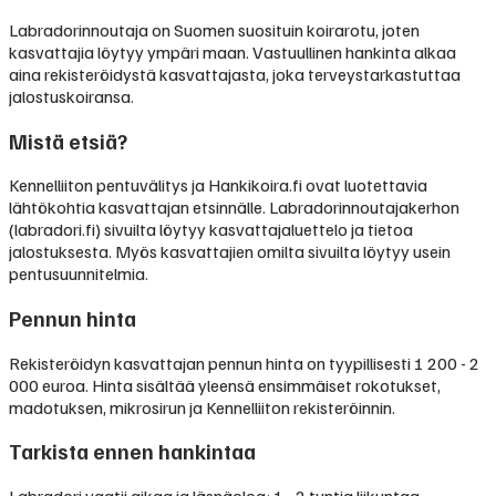
Labradorinnoutaja on Suomen suosituin koirarotu, joten
kasvattajia löytyy ympäri maan. Vastuullinen hankinta alkaa
aina rekisteröidystä kasvattajasta, joka terveystarkastuttaa
jalostuskoiransa.
Mistä etsiä?
Kennelliiton pentuvälitys ja Hankikoira.fi ovat luotettavia
lähtökohtia kasvattajan etsinnälle. Labradorinnoutajakerhon
(labradori.fi) sivuilta löytyy kasvattajaluettelo ja tietoa
jalostuksesta. Myös kasvattajien omilta sivuilta löytyy usein
pentusuunnitelmia.
Pennun hinta
Rekisteröidyn kasvattajan pennun hinta on tyypillisesti
1 200 - 2
000 euroa
.
Hinta sisältää yleensä ensimmäiset rokotukset,
madotuksen, mikrosirun ja Kennelliiton rekisteröinnin.
Tarkista ennen hankintaa