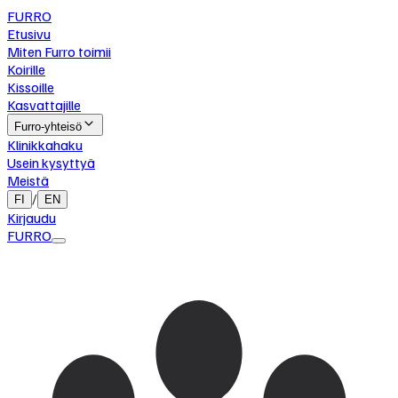
FURRO
Etusivu
Miten Furro toimii
Koirille
Kissoille
Kasvattajille
Furro-yhteisö
Klinikkahaku
Usein kysyttyä
Meistä
/
FI
EN
Kirjaudu
FURRO