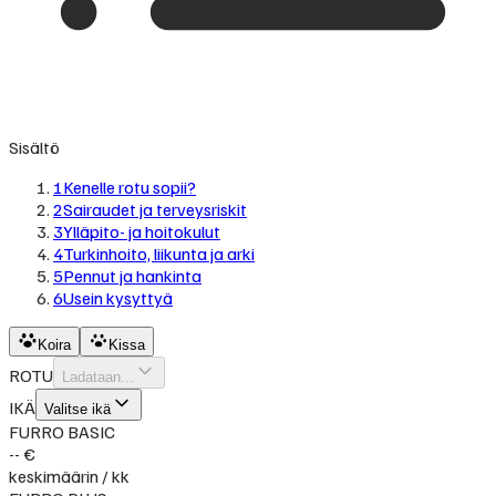
Sisältö
1
Kenelle rotu sopii?
2
Sairaudet ja terveysriskit
3
Ylläpito- ja hoitokulut
4
Turkinhoito, liikunta ja arki
5
Pennut ja hankinta
6
Usein kysyttyä
Koira
Kissa
ROTU
Ladataan...
IKÄ
Valitse ikä
FURRO BASIC
-- €
keskimäärin / kk