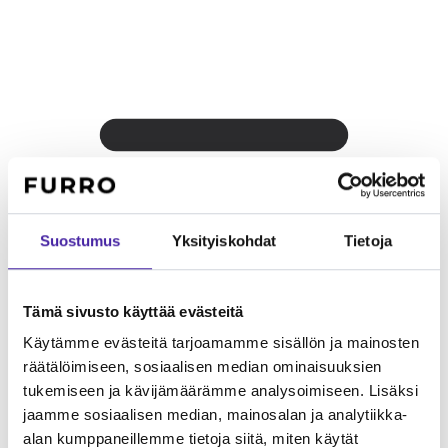
Suostumus
Yksityiskohdat
Tietoja
Tämä sivusto käyttää evästeitä
Käytämme evästeitä tarjoamamme sisällön ja mainosten
Kerrostaloon
Mahdollista, jos liikuntaa on riittävästi. Koko (25 -
räätälöimiseen, sosiaalisen median ominaisuuksien
36 kg) ja energiataso kannattaa huomioida.
tukemiseen ja kävijämäärämme analysoimiseen. Lisäksi
jaamme sosiaalisen median, mainosalan ja analytiikka-
alan kumppaneillemme tietoja siitä, miten käytät