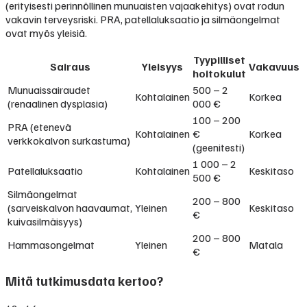
(erityisesti perinnöllinen munuaisten vajaakehitys) ovat rodun
vakavin terveysriski. PRA, patellaluksaatio ja silmäongelmat
ovat myös yleisiä.
Tyypilliset
Sairaus
Yleisyys
Vakavuus
hoitokulut
Munuaissairaudet
500 – 2
Kohtalainen
Korkea
(renaalinen dysplasia)
000 €
100 – 200
PRA (etenevä
Kohtalainen
€
Korkea
verkkokalvon surkastuma)
(geenitesti)
1 000 – 2
Patellaluksaatio
Kohtalainen
Keskitaso
500 €
Silmäongelmat
200 – 800
(sarveiskalvon haavaumat,
Yleinen
Keskitaso
€
kuivasilmäisyys)
200 – 800
Hammasongelmat
Yleinen
Matala
€
Mitä tutkimusdata kertoo?