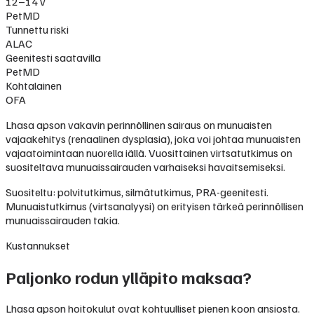
12–14 v
PetMD
Tunnettu riski
ALAC
Geenitesti saatavilla
PetMD
Kohtalainen
OFA
Lhasa apson vakavin perinnöllinen sairaus on munuaisten
vajaakehitys (renaalinen dysplasia), joka voi johtaa munuaisten
vajaatoimintaan nuorella iällä. Vuosittainen virtsatutkimus on
suositeltava munuaissairauden varhaiseksi havaitsemiseksi.
Suositeltu: polvitutkimus, silmätutkimus, PRA-geenitesti.
Munuaistutkimus (virtsanalyysi) on erityisen tärkeä perinnöllisen
munuaissairauden takia.
Kustannukset
Paljonko rodun ylläpito maksaa?
Lhasa apson hoitokulut ovat kohtuulliset pienen koon ansiosta.