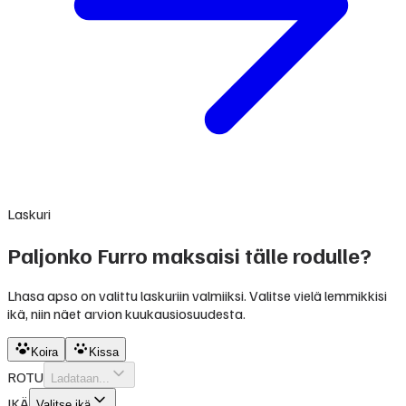
Laskuri
Paljonko Furro maksaisi tälle rodulle?
Lhasa apso on valittu laskuriin valmiiksi. Valitse vielä lemmikkisi
ikä, niin näet arvion kuukausiosuudesta.
Koira
Kissa
ROTU
Ladataan...
IKÄ
Valitse ikä