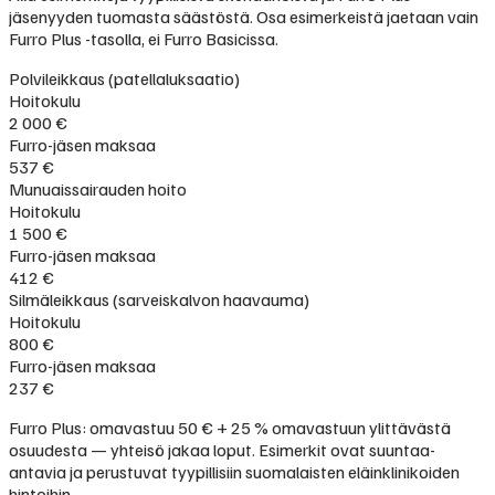
jäsenyyden tuomasta säästöstä. Osa esimerkeistä jaetaan vain
Furro Plus -tasolla, ei Furro Basicissa.
Polvileikkaus (patellaluksaatio)
Hoitokulu
2 000 €
Furro-jäsen maksaa
537 €
Munuaissairauden hoito
Hoitokulu
1 500 €
Furro-jäsen maksaa
412 €
Silmäleikkaus (sarveiskalvon haavauma)
Hoitokulu
800 €
Furro-jäsen maksaa
237 €
Furro Plus: omavastuu 50 € + 25 % omavastuun ylittävästä
osuudesta — yhteisö jakaa loput. Esimerkit ovat suuntaa-
antavia ja perustuvat tyypillisiin suomalaisten eläinklinikoiden
hintoihin.