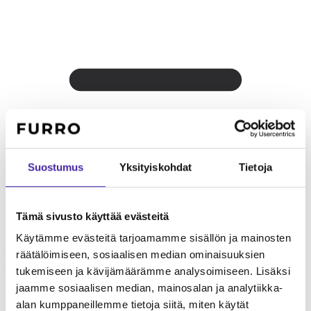
Suostumus
Yksityiskohdat
Tietoja
Tämä sivusto käyttää evästeitä
Käytämme evästeitä tarjoamamme sisällön ja mainosten
Lapsiperheelle
Lhasa apso tulee toimeen vanhempien lasten
kanssa. Ei sovellu parhaiten perheeseen, jossa on pieniä lapsia –
räätälöimiseen, sosiaalisen median ominaisuuksien
rotu ei pidä karkeasta käsittelystä.
tukemiseen ja kävijämäärämme analysoimiseen. Lisäksi
jaamme sosiaalisen median, mainosalan ja analytiikka-
alan kumppaneillemme tietoja siitä, miten käytät