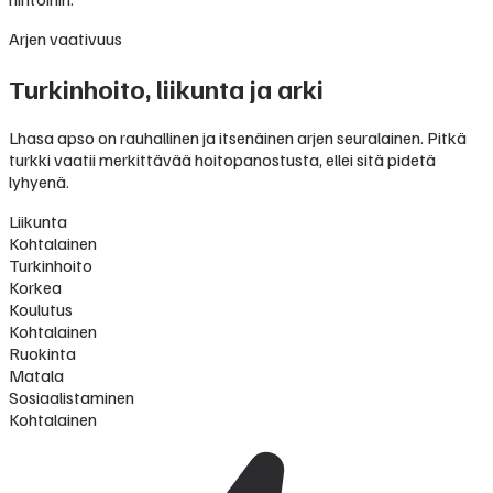
Arjen vaativuus
Turkinhoito, liikunta ja arki
Lhasa apso on rauhallinen ja itsenäinen arjen seuralainen. Pitkä
turkki vaatii merkittävää hoitopanostusta, ellei sitä pidetä
lyhyenä.
Liikunta
Kohtalainen
Turkinhoito
Korkea
Koulutus
Kohtalainen
Ruokinta
Matala
Sosiaalistaminen
Kohtalainen