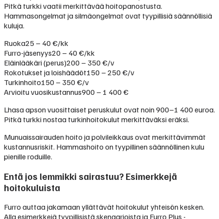
Pitkä turkki vaatii merkittävää hoitopanostusta.
Hammasongelmat ja silmäongelmat ovat tyypillisiä säännöllisiä
kuluja.
Ruoka
25 – 40 €/kk
Furro-jäsenyys
20 – 40 €/kk
Eläinlääkäri (perus)
200 – 350 €/v
Rokotukset ja loishäädöt
150 – 250 €/v
Turkinhoito
150 – 350 €/v
Arvioitu vuosikustannus
900 – 1 400 €
Lhasa apson vuosittaiset peruskulut ovat noin 900–1 400 euroa.
Pitkä turkki nostaa turkinhoitokulut merkittäväksi eräksi.
Munuaissairauden hoito ja polvileikkaus ovat merkittävimmät
kustannusriskit. Hammashoito on tyypillinen säännöllinen kulu
pienille roduille.
Entä jos lemmikki sairastuu? Esimerkkejä
hoitokuluista
Furro auttaa jakamaan yllättävät hoitokulut yhteisön kesken.
Alla esimerkkejä tyypillisistä skenaarioista ja Furro Plus -