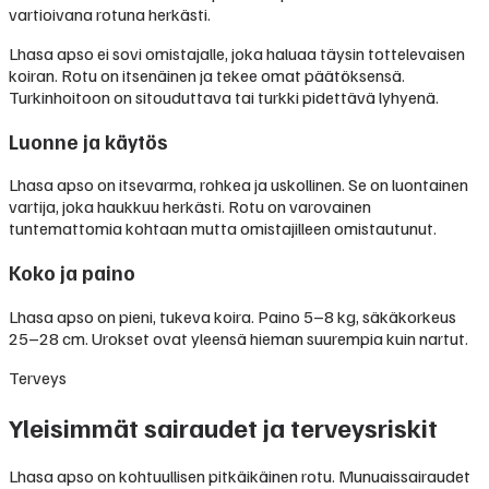
vartioivana rotuna herkästi.
Lhasa apso ei sovi omistajalle, joka haluaa täysin tottelevaisen
koiran. Rotu on itsenäinen ja tekee omat päätöksensä.
Turkinhoitoon on sitouduttava tai turkki pidettävä lyhyenä.
Luonne ja käytös
Lhasa apso on itsevarma, rohkea ja uskollinen. Se on luontainen
vartija, joka haukkuu herkästi. Rotu on varovainen
tuntemattomia kohtaan mutta omistajilleen omistautunut.
Koko ja paino
Lhasa apso on pieni, tukeva koira. Paino 5–8 kg, säkäkorkeus
25–28 cm. Urokset ovat yleensä hieman suurempia kuin nartut.
Terveys
Yleisimmät sairaudet ja terveysriskit
Lhasa apso on kohtuullisen pitkäikäinen rotu. Munuaissairaudet