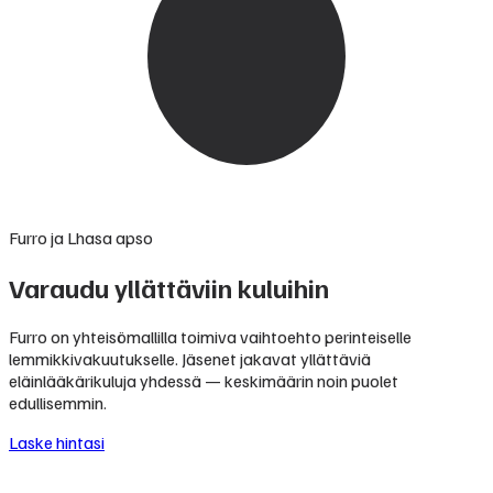
Furro ja Lhasa apso
Varaudu yllättäviin kuluihin
Furro on yhteisömallilla toimiva vaihtoehto perinteiselle
lemmikkivakuutukselle. Jäsenet jakavat yllättäviä
eläinlääkärikuluja yhdessä — keskimäärin noin puolet
edullisemmin.
Laske hintasi