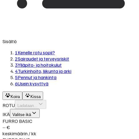
Sisältö
1
Kenelle rotu sopii?
2
Sairaudet ja terveysriskit
3
Ylläpito- ja hoitokulut
4
Turkinhoito, liikunta ja arki
5
Pennut ja hankinta
6
Usein kysyttyä
Koira
Kissa
ROTU
Ladataan...
IKÄ
Valitse ikä
FURRO BASIC
-- €
keskimäärin / kk