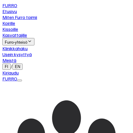
FURRO
Etusivu
Miten Furro toimii
Koirille
Kissoille
Kasvattajille
Furro-yhteisö
Klinikkahaku
Usein kysyttyä
Meistä
/
FI
EN
Kirjaudu
FURRO