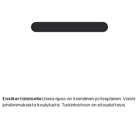
Ensikertalaiselle
Lhasa apso on itsenäinen ja itsepäinen. Vaatii
johdonmukaista koulutusta. Turkinhoitoon on sitouduttava.