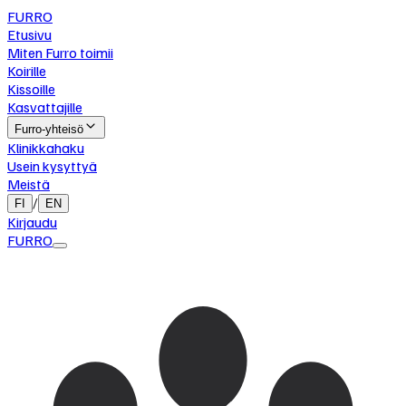
FURRO
Etusivu
Miten Furro toimii
Koirille
Kissoille
Kasvattajille
Furro-yhteisö
Klinikkahaku
Usein kysyttyä
Meistä
/
FI
EN
Kirjaudu
FURRO