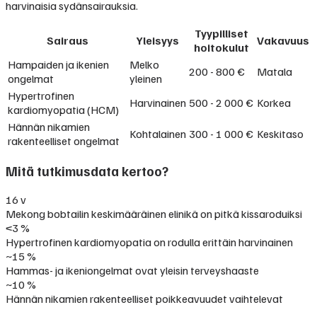
harvinaisia sydänsairauksia.
Tyypilliset
Sairaus
Yleisyys
Vakavuus
hoitokulut
Hampaiden ja ikenien
Melko
200 - 800 €
Matala
ongelmat
yleinen
Hypertrofinen
Harvinainen
500 - 2 000 €
Korkea
kardiomyopatia (HCM)
Hännän nikamien
Kohtalainen
300 - 1 000 €
Keskitaso
rakenteelliset ongelmat
Mitä tutkimusdata kertoo?
16 v
Mekong bobtailin keskimääräinen elinikä on pitkä kissaroduiksi
<3 %
Hypertrofinen kardiomyopatia on rodulla erittäin harvinainen
~15 %
Hammas- ja ikeniongelmat ovat yleisin terveyshaaste
~10 %
Hännän nikamien rakenteelliset poikkeavuudet vaihtelevat