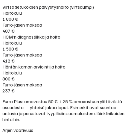
Virtsatietukoksen päivystyshoito (virtsaumpi)
Hoitokulu
1 800 €
Furro-jäsen maksaa
487 €
HCM:n diagnostiikka ja hoito
Hoitokulu
1 500 €
Furro-jäsen maksaa
412 €
Häntänikaman arviointi ja hoito
Hoitokulu
800 €
Furro-jäsen maksaa
237 €
Furro Plus: omavastuu 50 € + 25 % omavastuun ylittävästä
osuudesta — yhteisö jakaa loput. Esimerkit ovat suuntaa-
antavia ja perustuvat tyypillisiin suomalaisten eläinklinikoiden
hintoihin.
Arjen vaativuus