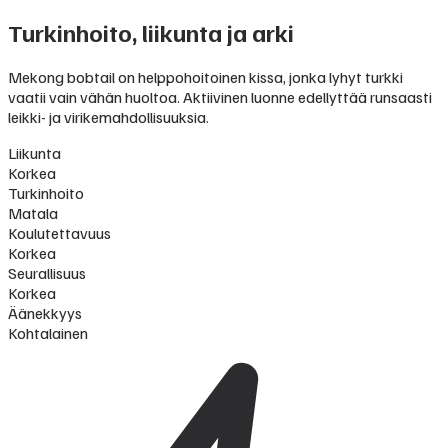
Turkinhoito, liikunta ja arki
Mekong bobtail on helppohoitoinen kissa, jonka lyhyt turkki
vaatii vain vähän huoltoa. Aktiivinen luonne edellyttää runsaasti
leikki- ja virikemahdollisuuksia.
Liikunta
Korkea
Turkinhoito
Matala
Koulutettavuus
Korkea
Seurallisuus
Korkea
Äänekkyys
Kohtalainen