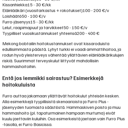
Kissanhiekka
15 - 30 €/kk
Eläinlääkäri (vuositarkastus + rokotukset)
100 - 200 €/v
Loishäätö
50 - 100 €/v
Furro-jäsenyys
15 - 30 €/kk
Lelut, raapimapuut ja tarvikkeet
50 - 150 €/v
Tyypilliset vuosikustannukset yhteensä
200 - 400 €
Mekong bobtailin hoitokustannukset ovat kissaroduista
edullisimmasta päästä. Lyhyt turkki ei vaadi ammattihoitoa, ja
rodun hyvä yleisterveys vähentää yllättävien eläinlääkärikulujen
riskiä. Suurimmat terveyskulut liittyvät mahdollisiin
hammashoitoihin.
Entä jos lemmikki sairastuu? Esimerkkejä
hoitokuluista
Furro auttaa jakamaan yllättävät hoitokulut yhteisön kesken.
Alla esimerkkejä tyypillisistä skenaarioista ja Furro Plus -
jäsenyyden tuomasta säästöstä. Hammaskiven poisto ja muu
hammashoito (pl. tapaturmainen hampaan murtuma) eivät
kuulu jaettaviin kuluihin. Osa esimerkeistä jaetaan vain Furro Plus
-tasolla, ei Furro Basicissa.