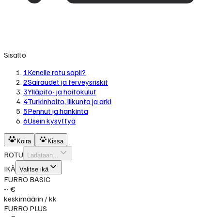
Sisältö
1
Kenelle rotu sopii?
2
Sairaudet ja terveysriskit
3
Ylläpito- ja hoitokulut
4
Turkinhoito, liikunta ja arki
5
Pennut ja hankinta
6
Usein kysyttyä
Koira
Kissa
ROTU
Ladataan...
IKÄ
Valitse ikä
FURRO BASIC
-- €
keskimäärin / kk
FURRO PLUS