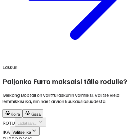
Laskuri
Paljonko Furro maksaisi tälle rodulle?
Mekong Bobtail on valittu laskuriin valmiiksi. Valitse vielä
lemmikkisi ikä, niin näet arvion kuukausiosuudesta.
Koira
Kissa
ROTU
Ladataan...
IKÄ
Valitse ikä
FURRO BASIC