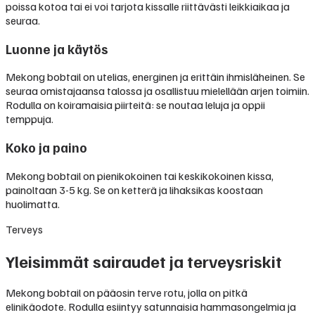
poissa kotoa tai ei voi tarjota kissalle riittävästi leikkiaikaa ja
seuraa.
Luonne ja käytös
Mekong bobtail on utelias, energinen ja erittäin ihmisläheinen. Se
seuraa omistajaansa talossa ja osallistuu mielellään arjen toimiin.
Rodulla on koiramaisia piirteitä: se noutaa leluja ja oppii
temppuja.
Koko ja paino
Mekong bobtail on pienikokoinen tai keskikokoinen kissa,
painoltaan 3-5 kg. Se on ketterä ja lihaksikas koostaan
huolimatta.
Terveys
Yleisimmät sairaudet ja terveysriskit
Mekong bobtail on pääosin terve rotu, jolla on pitkä
elinikäodote. Rodulla esiintyy satunnaisia hammasongelmia ja