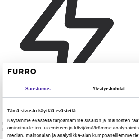
Suostumus
Yksityiskohdat
Leikki ja virikkeet
Tämä sivusto käyttää evästeitä
Mekong bobtail tarvitsee päivittäin 30-60 minuuttia aktiivista
Käytämme evästeitä tarjoamamme sisällön ja mainosten räät
leikkiä. Noutamisleikit, interaktiiviset lelut ja kiipeilypuut pitävät
ominaisuuksien tukemiseen ja kävijämäärämme analysoimise
kissan tyytyväisenä.
median, mainosalan ja analytiikka-alan kumppaneillemme tieto