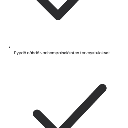
Pyydä nähdä vanhempaineläinten terveystulokset