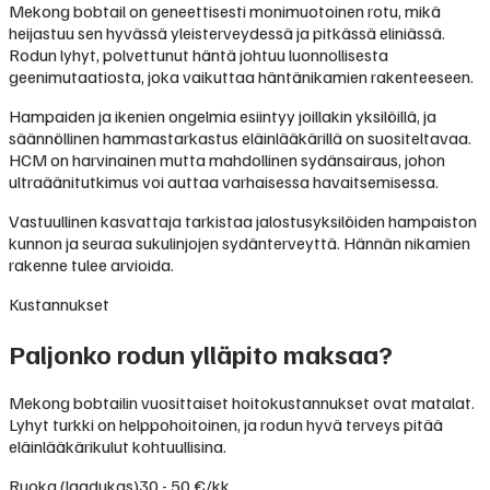
Mekong bobtail on geneettisesti monimuotoinen rotu, mikä
heijastuu sen hyvässä yleisterveydessä ja pitkässä eliniässä.
Rodun lyhyt, polvettunut häntä johtuu luonnollisesta
geenimutaatiosta, joka vaikuttaa häntänikamien rakenteeseen.
Hampaiden ja ikenien ongelmia esiintyy joillakin yksilöillä, ja
säännöllinen hammastarkastus eläinlääkärillä on suositeltavaa.
HCM on harvinainen mutta mahdollinen sydänsairaus, johon
ultraäänitutkimus voi auttaa varhaisessa havaitsemisessa.
Vastuullinen kasvattaja tarkistaa jalostusyksilöiden hampaiston
kunnon ja seuraa sukulinjojen sydänterveyttä. Hännän nikamien
rakenne tulee arvioida.
Kustannukset
Paljonko rodun ylläpito maksaa?
Mekong bobtailin vuosittaiset hoitokustannukset ovat matalat.
Lyhyt turkki on helppohoitoinen, ja rodun hyvä terveys pitää
eläinlääkärikulut kohtuullisina.
Ruoka (laadukas)
30 - 50 €/kk