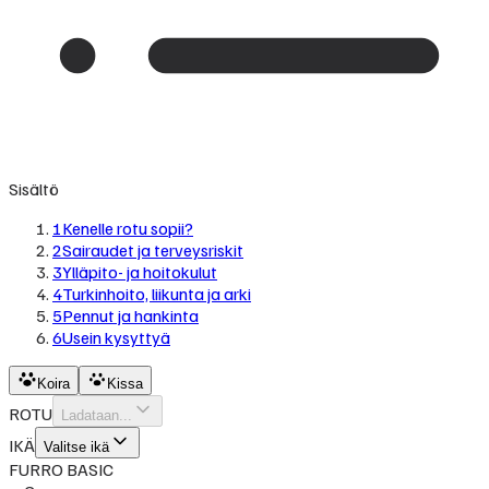
Sisältö
1
Kenelle rotu sopii?
2
Sairaudet ja terveysriskit
3
Ylläpito- ja hoitokulut
4
Turkinhoito, liikunta ja arki
5
Pennut ja hankinta
6
Usein kysyttyä
Koira
Kissa
ROTU
Ladataan...
IKÄ
Valitse ikä
FURRO BASIC