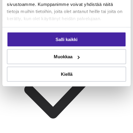
sivustoamme. Kumppanimme voivat yhdistää näitä
Lapsiperheelle
Rauhallinen ja kärsivällinen. Sopiva koko
tietoja muihin tietoihin, joita olet antanut heille tai joita on
perheeseen. Lapset on opetettava kunnioittamaan herkkää
kerätty, kun olet käyttänyt heidän palvelujaan.
ihoa. Kiintynyt koko perheeseen.
Salli kaikki
Muokkaa
Kiellä