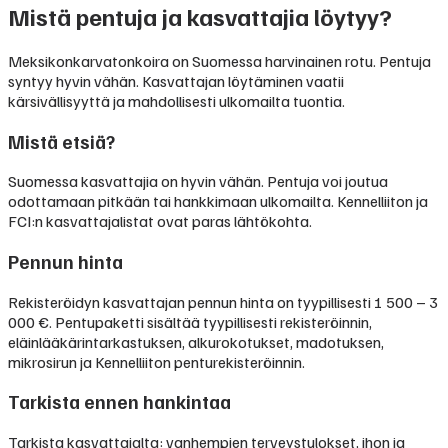
Mistä pentuja ja kasvattajia löytyy?
Meksikonkarvatonkoira on Suomessa harvinainen rotu. Pentuja
syntyy hyvin vähän. Kasvattajan löytäminen vaatii
kärsivällisyyttä ja mahdollisesti ulkomailta tuontia.
Mistä etsiä?
Suomessa kasvattajia on hyvin vähän. Pentuja voi joutua
odottamaan pitkään tai hankkimaan ulkomailta. Kennelliiton ja
FCI:n kasvattajalistat ovat paras lähtökohta.
Pennun hinta
Rekisteröidyn kasvattajan pennun hinta on tyypillisesti
1 500 – 3
000 €
.
Pentupaketti sisältää tyypillisesti rekisteröinnin,
eläinlääkärintarkastuksen, alkurokotukset, madotuksen,
mikrosirun ja Kennelliiton penturekisteröinnin.
Tarkista ennen hankintaa
Tarkista kasvattajalta: vanhempien terveystulokset, ihon ja