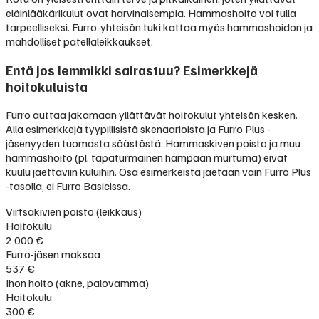
eläinlääkärikulut ovat harvinaisempia. Hammashoito voi tulla
tarpeelliseksi. Furro-yhteisön tuki kattaa myös hammashoidon ja
mahdolliset patellaleikkaukset.
Entä jos lemmikki sairastuu? Esimerkkejä
hoitokuluista
Furro auttaa jakamaan yllättävät hoitokulut yhteisön kesken.
Alla esimerkkejä tyypillisistä skenaarioista ja Furro Plus -
jäsenyyden tuomasta säästöstä. Hammaskiven poisto ja muu
hammashoito (pl. tapaturmainen hampaan murtuma) eivät
kuulu jaettaviin kuluihin. Osa esimerkeistä jaetaan vain Furro Plus
-tasolla, ei Furro Basicissa.
Virtsakivien poisto (leikkaus)
Hoitokulu
2 000 €
Furro-jäsen maksaa
537 €
Ihon hoito (akne, palovamma)
Hoitokulu
300 €