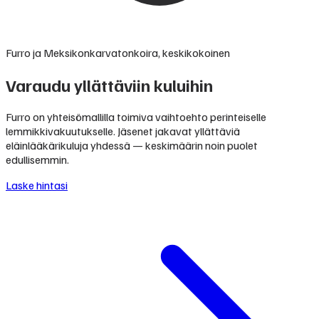
Furro ja Meksikonkarvatonkoira, keskikokoinen
Varaudu yllättäviin kuluihin
Furro on yhteisömallilla toimiva vaihtoehto perinteiselle
lemmikkivakuutukselle. Jäsenet jakavat yllättäviä
eläinlääkärikuluja yhdessä — keskimäärin noin puolet
edullisemmin.
Laske hintasi