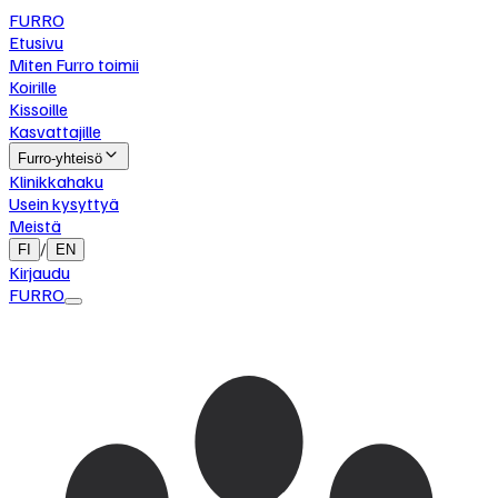
FURRO
Etusivu
Miten Furro toimii
Koirille
Kissoille
Kasvattajille
Furro-yhteisö
Klinikkahaku
Usein kysyttyä
Meistä
/
FI
EN
Kirjaudu
FURRO