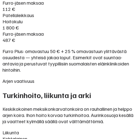
Furro-jäsen maksaa
112 €
Patellaleikkaus
Hoitokulu
1 800 €
Furro-jäsen maksaa
487 €
Furro Plus: omavastuu 50 € + 25 % omavastuun ylittävästä
osuudesta — yhteisö jakaa loput. Esimerkit ovat suuntaa-
antavia ja perustuvat tyypillisiin suomalaisten eläinklinikoiden
hintoihin.
Arjen vaativuus
Turkinhoito, liikunta ja arki
Keskikokoinen meksikonkarvatonkoira on rauhallinen ja helppo
arjen koira. Ihon hoito korvaa turkinhoitoa. Aurinkosuoja kesällä
ja vaatteet kylmällä säällä ovat välttämättömiä.
Liikunta
Kohtalainen