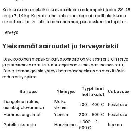
Keskikokoinen meksikonkarvatonkoira on kompakti koira. 36-45
cm ja 7-14 kg. Karvaton iho paljastaa elegantin ja lihaksikkaan
rakenteen. Iho voi olla tumma, harmaa, punaruskea tai täplikäs.
Terveys
Yleisimmät sairaudet ja terveysriskit
Keskikokoinen meksikonkarvatonkoira on yleisesti erittäin terve
ja pitkäikäinen rotu. PEVISA-ohjelmaa ei ole (harvinainen rotu).
Karvattoman geenin yhteys hammasongelmiin on merkittävin
rodun erityispiirre.
Tyypilliset
Sairaus
Yleisyys
Vakavuus
hoitokulut
Ihongelmat (akne,
Melko
100 – 400 €
Keskitaso
aurinkopalovamma)
yleinen
Hammasongelmat
Yleinen
200 – 800 €
Keskitaso
1 000 – 2
Patellaluksaatio
Harvinainen
Korkea
500 €