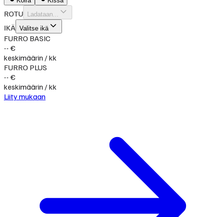
Koira
Kissa
ROTU
Ladataan...
IKÄ
Valitse ikä
FURRO BASIC
-- €
keskimäärin / kk
FURRO PLUS
-- €
keskimäärin / kk
Liity mukaan