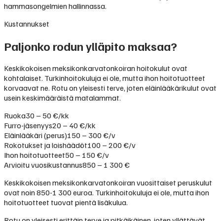
hammasongelmien hallinnassa.
Kustannukset
Paljonko rodun ylläpito maksaa?
Keskikokoisen meksikonkarvatonkoiran hoitokulut ovat
kohtalaiset. Turkinhoitokuluja ei ole, mutta ihon hoitotuotteet
korvaavat ne. Rotu on yleisesti terve, joten eläinlääkärikulut ovat
usein keskimääräistä matalammat.
Ruoka
30 – 50 €/kk
Furro-jäsenyys
20 – 40 €/kk
Eläinlääkäri (perus)
150 – 300 €/v
Rokotukset ja loishäädöt
100 – 200 €/v
Ihon hoitotuotteet
50 – 150 €/v
Arvioitu vuosikustannus
850 – 1 300 €
Keskikokoisen meksikonkarvatonkoiran vuosittaiset peruskulut
ovat noin 850-1 300 euroa. Turkinhoitokuluja ei ole, mutta ihon
hoitotuotteet tuovat pientä lisäkulua.
Rotu on yleisesti erittäin terve ja pitkäikäinen, joten yllättävät