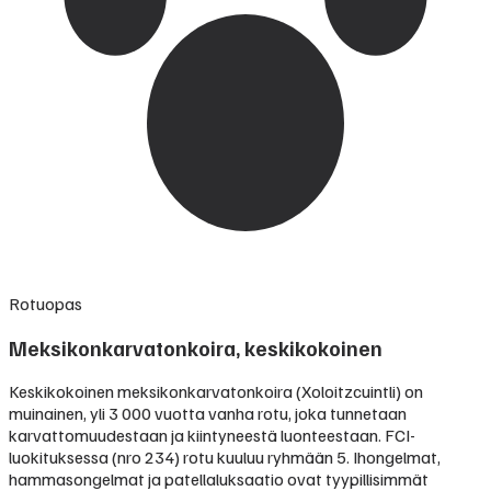
Rotuopas
Meksikonkarvatonkoira, keskikokoinen
Keskikokoinen meksikonkarvatonkoira (Xoloitzcuintli) on
muinainen, yli 3 000 vuotta vanha rotu, joka tunnetaan
karvattomuudestaan ja kiintyneestä luonteestaan. FCI-
luokituksessa (nro 234) rotu kuuluu ryhmään 5. Ihongelmat,
hammasongelmat ja patellaluksaatio ovat tyypillisimmät