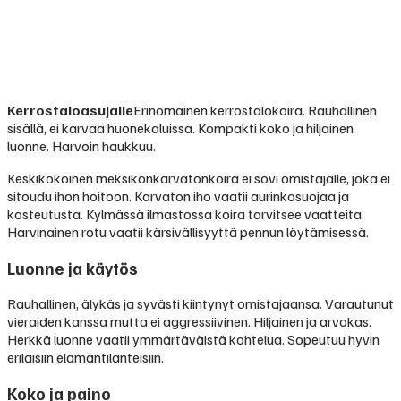
Kerrostaloasujalle
Erinomainen kerrostalokoira. Rauhallinen
sisällä, ei karvaa huonekaluissa. Kompakti koko ja hiljainen
luonne. Harvoin haukkuu.
Keskikokoinen meksikonkarvatonkoira ei sovi omistajalle, joka ei
sitoudu ihon hoitoon. Karvaton iho vaatii aurinkosuojaa ja
kosteutusta. Kylmässä ilmastossa koira tarvitsee vaatteita.
Harvinainen rotu vaatii kärsivällisyyttä pennun löytämisessä.
Luonne ja käytös
Rauhallinen, älykäs ja syvästi kiintynyt omistajaansa. Varautunut
vieraiden kanssa mutta ei aggressiivinen. Hiljainen ja arvokas.
Herkkä luonne vaatii ymmärtäväistä kohtelua. Sopeutuu hyvin
erilaisiin elämäntilanteisiin.
Koko ja paino