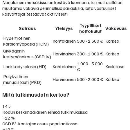
Norjalainen metsäkissa on kestävä luonnonrotu, mutta sillä on
muutamia vakavia perinnöllisiä sairauksia, joita vastuulliset
kasvattajat testaavat aktiivisesti.
Tyypilliset
Sairaus
Yleisyys
Vakavuus
hoitokulut
Hypertrofinen
Kohtalainen
500 - 2 500 €
Korkea
kardiomyopatia (HCM)
Glykogenin
Harvinainen
300 - 1 000 €
Korkea
kertymäsairaus (GSD IV)
1 000 - 3 000
Lonkkadysplasia (HD)
Kohtalainen
Keskitaso
€
Polykystinen
Harvinainen
500 - 2 000 €
Korkea
munuaistauti (PKD)
Mitä tutkimusdata kertoo?
14 v
Rodun keskimääräinen elinikä tutkimuksissa
~12 %
GSD IV -kantajien osuus populaatiossa
~10 %