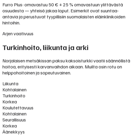
Furro Plus: omavastuu 50 € + 25 % omavastuun ylittävästä
osuudesta — yhteisö jakaa loput. Esimerkit ovat suuntaa-
antavia ja perustuvat tyypillisiin suomalaisten eläinklinikoiden
hintoihin.
Arjen vaativuus
Turkinhoito, liikunta ja arki
Norjalaisen metsäkissan paksu kaksoisturkki vaatii säännöllistä
hoitoa, erityisesti karvanvaihdon aikaan. Muilta osin rotu on
helppohoitoinen ja sopeutuvainen.
Liikunta
Kohtalainen
Turkinhoito
Korkea
Koulutettavuus
Kohtalainen
Seurallisuus
Korkea
Äänekkyys