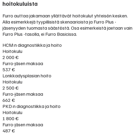
hoitokuluista
Furro auttaa jakamaan yllättävät hoitokulut yhteisön kesken.
Alla esimerkkejä tyypillisistä skenaarioista ja Furro Plus -
jäsenyyden tuomasta säästöstä. Osa esimerkeistä jaetaan vain
Furro Plus -tasolla, ei Furro Basicissa.
HCM:n diagnostiikka ja hoito
Hoitokulu
2 000 €
Furro-jäsen maksaa
537 €
Lonkkadysplasian hoito
Hoitokulu
2 500 €
Furro-jäsen maksaa
662 €
PKD:n diagnostiikka ja hoito
Hoitokulu
1 800 €
Furro-jäsen maksaa
487 €