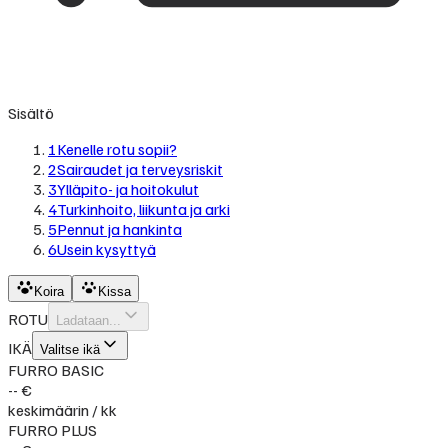
Sisältö
1
Kenelle rotu sopii?
2
Sairaudet ja terveysriskit
3
Ylläpito- ja hoitokulut
4
Turkinhoito, liikunta ja arki
5
Pennut ja hankinta
6
Usein kysyttyä
Koira
Kissa
ROTU
Ladataan...
IKÄ
Valitse ikä
FURRO BASIC
-- €
keskimäärin / kk
FURRO PLUS