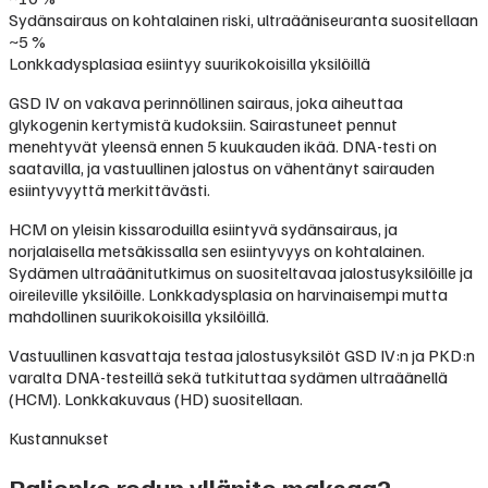
Sydänsairaus on kohtalainen riski, ultraääniseuranta suositellaan
~5 %
Lonkkadysplasiaa esiintyy suurikokoisilla yksilöillä
GSD IV on vakava perinnöllinen sairaus, joka aiheuttaa
glykogenin kertymistä kudoksiin. Sairastuneet pennut
menehtyvät yleensä ennen 5 kuukauden ikää. DNA-testi on
saatavilla, ja vastuullinen jalostus on vähentänyt sairauden
esiintyvyyttä merkittävästi.
HCM on yleisin kissaroduilla esiintyvä sydänsairaus, ja
norjalaisella metsäkissalla sen esiintyvyys on kohtalainen.
Sydämen ultraäänitutkimus on suositeltavaa jalostusyksilöille ja
oireileville yksilöille. Lonkkadysplasia on harvinaisempi mutta
mahdollinen suurikokoisilla yksilöillä.
Vastuullinen kasvattaja testaa jalostusyksilöt GSD IV:n ja PKD:n
varalta DNA-testeillä sekä tutkituttaa sydämen ultraäänellä
(HCM). Lonkkakuvaus (HD) suositellaan.
Kustannukset
Paljonko rodun ylläpito maksaa?