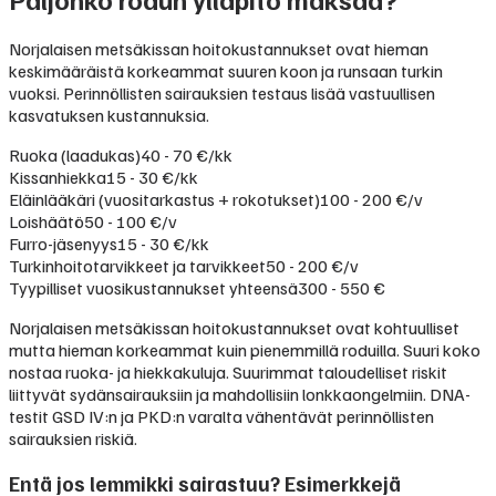
Norjalaisen metsäkissan hoitokustannukset ovat hieman
keskimääräistä korkeammat suuren koon ja runsaan turkin
vuoksi. Perinnöllisten sairauksien testaus lisää vastuullisen
kasvatuksen kustannuksia.
Ruoka (laadukas)
40 - 70 €/kk
Kissanhiekka
15 - 30 €/kk
Eläinlääkäri (vuositarkastus + rokotukset)
100 - 200 €/v
Loishäätö
50 - 100 €/v
Furro-jäsenyys
15 - 30 €/kk
Turkinhoitotarvikkeet ja tarvikkeet
50 - 200 €/v
Tyypilliset vuosikustannukset yhteensä
300 - 550 €
Norjalaisen metsäkissan hoitokustannukset ovat kohtuulliset
mutta hieman korkeammat kuin pienemmillä roduilla. Suuri koko
nostaa ruoka- ja hiekkakuluja. Suurimmat taloudelliset riskit
liittyvät sydänsairauksiin ja mahdollisiin lonkkaongelmiin. DNA-
testit GSD IV:n ja PKD:n varalta vähentävät perinnöllisten
sairauksien riskiä.
Entä jos lemmikki sairastuu? Esimerkkejä