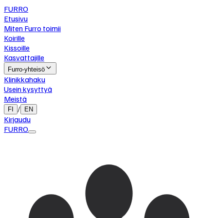
FURRO
Etusivu
Miten Furro toimii
Koirille
Kissoille
Kasvattajille
Furro-yhteisö
Klinikkahaku
Usein kysyttyä
Meistä
/
FI
EN
Kirjaudu
FURRO