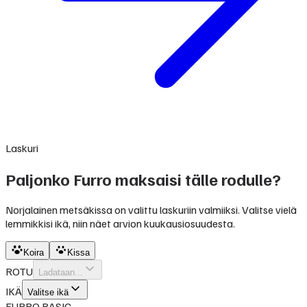
Laskuri
Paljonko Furro maksaisi tälle rodulle?
Norjalainen metsäkissa on valittu laskuriin valmiiksi. Valitse vielä
lemmikkisi ikä, niin näet arvion kuukausiosuudesta.
Koira
Kissa
ROTU
Ladataan...
IKÄ
Valitse ikä
FURRO BASIC