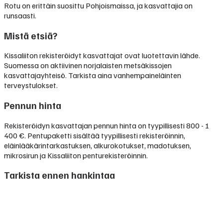
Rotu on erittäin suosittu Pohjoismaissa, ja kasvattajia on
runsaasti.
Mistä etsiä?
Kissaliiton rekisteröidyt kasvattajat ovat luotettavin lähde.
Suomessa on aktiivinen norjalaisten metsäkissojen
kasvattajayhteisö. Tarkista aina vanhempaineläinten
terveystulokset.
Pennun hinta
Rekisteröidyn kasvattajan pennun hinta on tyypillisesti
800 - 1
400 €
.
Pentupaketti sisältää tyypillisesti rekisteröinnin,
eläinlääkärintarkastuksen, alkurokotukset, madotuksen,
mikrosirun ja Kissaliiton penturekisteröinnin.
Tarkista ennen hankintaa