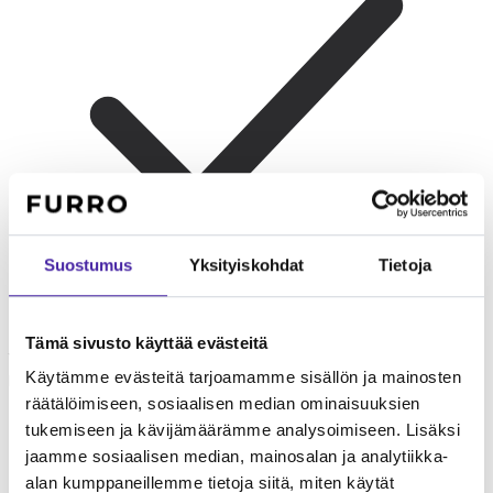
Suostumus
Yksityiskohdat
Tietoja
Tämä sivusto käyttää evästeitä
Yksin asuvat
Sopii hyvin yksin asuvalle. Itsenäinen luonne
Käytämme evästeitä tarjoamamme sisällön ja mainosten
kestää yksinoloa kohtuullisesti, mutta seuraa kaipaa silti.
räätälöimiseen, sosiaalisen median ominaisuuksien
tukemiseen ja kävijämäärämme analysoimiseen. Lisäksi
jaamme sosiaalisen median, mainosalan ja analytiikka-
alan kumppaneillemme tietoja siitä, miten käytät