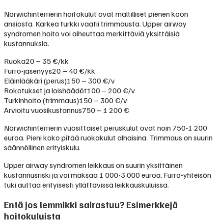
Norwichinterrierin hoitokulut ovat maltilliset pienen koon
ansiosta. Karkea turkki vaatii trimmausta. Upper airway
syndromen hoito voi aiheuttaa merkittäviä yksittäisiä
kustannuksia.
Ruoka
20 – 35 €/kk
Furro-jäsenyys
20 – 40 €/kk
Eläinlääkäri (perus)
150 – 300 €/v
Rokotukset ja loishäädöt
100 – 200 €/v
Turkinhoito (trimmaus)
150 – 300 €/v
Arvioitu vuosikustannus
750 – 1 200 €
Norwichinterrierin vuosittaiset peruskulut ovat noin 750-1 200
euroa. Pieni koko pitää ruokakulut alhaisina. Trimmaus on suurin
säännöllinen erityiskulu.
Upper airway syndromen leikkaus on suurin yksittäinen
kustannusriski ja voi maksaa 1 000-3 000 euroa. Furro-yhteisön
tuki auttaa erityisesti yllättävissä leikkauskuluissa.
Entä jos lemmikki sairastuu? Esimerkkejä
hoitokuluista