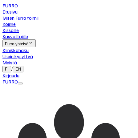
FURRO
Etusivu
Miten Furro toimii
Koirille
Kissoille
Kasvattajille
Furro-yhteisö
Klinikkahaku
Usein kysyttyä
Meistä
/
FI
EN
Kirjaudu
FURRO