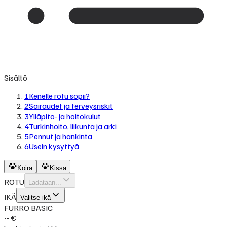
Sisältö
1
Kenelle rotu sopii?
2
Sairaudet ja terveysriskit
3
Ylläpito- ja hoitokulut
4
Turkinhoito, liikunta ja arki
5
Pennut ja hankinta
6
Usein kysyttyä
Koira
Kissa
ROTU
Ladataan...
IKÄ
Valitse ikä
FURRO BASIC
-- €