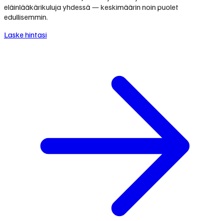
eläinlääkärikuluja yhdessä — keskimäärin noin puolet
edullisemmin.
Laske hintasi