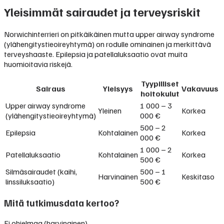
Yleisimmät sairaudet ja terveysriskit
Norwichinterrieri on pitkäikäinen mutta upper airway syndrome
(ylähengitystieoireyhtymä) on rodulle ominainen ja merkittävä
terveyshaaste. Epilepsia ja patellaluksaatio ovat muita
huomioitavia riskejä.
Tyypilliset
Sairaus
Yleisyys
Vakavuus
hoitokulut
Upper airway syndrome
1 000 – 3
Yleinen
Korkea
(ylähengitystieoireyhtymä)
000 €
500 – 2
Epilepsia
Kohtalainen
Korkea
000 €
1 000 – 2
Patellaluksaatio
Kohtalainen
Korkea
500 €
Silmäsairaudet (kaihi,
500 – 1
Harvinainen
Keskitaso
linssiluksaatio)
500 €
Mitä tutkimusdata kertoo?
Ei ohjelmaa (harvinainen)