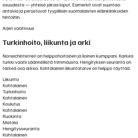
osuudesta — yhteisö jakaa loput. Esimerkit ovat suuntaa-
antavia ja perustuvat tyypillisiin suomalaisten eläinklinikoiden
hintoihin.
Arjen vaativuus
Turkinhoito, liikunta ja arki
Norwichinterrieri on helppohoitoinen ja iloinen kumppani. Karkea
turkki vaatii säännöllistä trimmausta. Hengityksen seuranta on
tärkeä osa arkea. Kohtalainen liikuntatarve on helppo täyttää.
Liikunta
Kohtalainen
Turkinhoito
Kohtalainen
Koulutus
Kohtalainen
Ruokinta
Matala
Hengitysseuranta
Kohtalainen