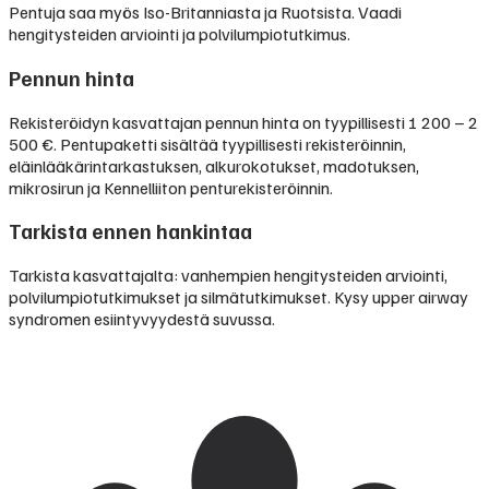
Pentuja saa myös Iso-Britanniasta ja Ruotsista. Vaadi
hengitysteiden arviointi ja polvilumpiotutkimus.
Pennun hinta
Rekisteröidyn kasvattajan pennun hinta on tyypillisesti
1 200 – 2
500 €
.
Pentupaketti sisältää tyypillisesti rekisteröinnin,
eläinlääkärintarkastuksen, alkurokotukset, madotuksen,
mikrosirun ja Kennelliiton penturekisteröinnin.
Tarkista ennen hankintaa
Tarkista kasvattajalta: vanhempien hengitysteiden arviointi,
polvilumpiotutkimukset ja silmätutkimukset. Kysy upper airway
syndromen esiintyvyydestä suvussa.