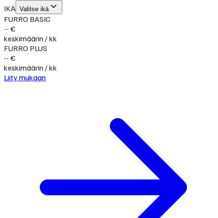
IKÄ
Valitse ikä
FURRO BASIC
-- €
keskimäärin / kk
FURRO PLUS
-- €
keskimäärin / kk
Liity mukaan