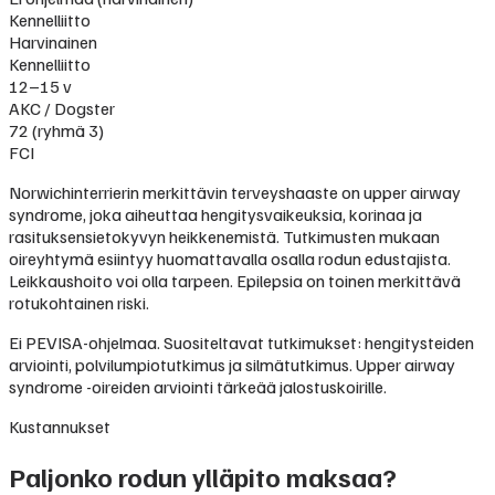
Kennelliitto
Harvinainen
Kennelliitto
12–15 v
AKC / Dogster
72 (ryhmä 3)
FCI
Norwichinterrierin merkittävin terveyshaaste on upper airway
syndrome, joka aiheuttaa hengitysvaikeuksia, korinaa ja
rasituksensietokyvyn heikkenemistä. Tutkimusten mukaan
oireyhtymä esiintyy huomattavalla osalla rodun edustajista.
Leikkaushoito voi olla tarpeen. Epilepsia on toinen merkittävä
rotukohtainen riski.
Ei PEVISA-ohjelmaa. Suositeltavat tutkimukset: hengitysteiden
arviointi, polvilumpiotutkimus ja silmätutkimus. Upper airway
syndrome -oireiden arviointi tärkeää jalostuskoirille.
Kustannukset
Paljonko rodun ylläpito maksaa?