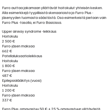
Furro auttaa jakamaan yllättävät hoitokulut yhteisön kesken.
Alla esimerkkejä tyypillisistä skenaarioista ja Furro Plus -
jäsenyyden tuomasta säästöstä. Osa esimerkeistä jaetaan vain
Furro Plus -tasolla, ei Furro Basicissa.
Upper airway syndrome -leikkaus
Hoitokulu
2 500 €
Furro-jäsen maksaa
662 €
Patellaluksaatioleikkaus
Hoitokulu
1 800 €
Furro-jäsen maksaa
487 €
Epilepsialääkitys (vuosi)
Hoitokulu
1 200 €
Furro-jäsen maksaa
337 €
Furro Plus: omavastuu 50 € + 25 % omavastuun ylittävästä