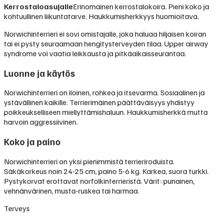
Kerrostaloasujalle
Erinomainen kerrostalokoira. Pieni koko ja
kohtuullinen liikuntatarve. Haukkumisherkkyys huomioitava.
Norwichinterrieri ei sovi omistajalle, joka haluaa hiljaisen koiran
tai ei pysty seuraamaan hengitysterveyden tilaa. Upper airway
syndrome voi vaatia leikkausta ja pitkäaikaisseurantaa.
Luonne ja käytös
Norwichinterrieri on iloinen, rohkea ja itsevarma. Sosiaalinen ja
ystävällinen kaikille. Terrierimäinen päättäväisyys yhdistyy
poikkeukselliseen miellyttämishaluun. Haukkumisherkkä mutta
harvoin aggressiivinen.
Koko ja paino
Norwichinterrieri on yksi pienimmistä terrieriroduista.
Säkäkorkeus noin 24-25 cm, paino 5-6 kg. Karkea, suora turkki.
Pystykorvat erottavat norfolkinterrieristä. Värit: punainen,
vehnänvärinen, musta-ruskea tai harmaa.
Terveys