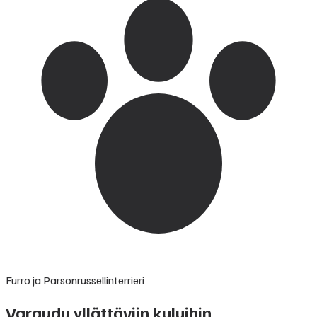
Furro ja Parsonrussellinterrieri
Varaudu yllättäviin kuluihin