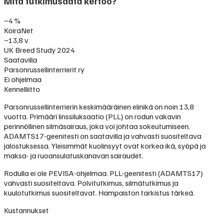
Mitä tutkimusdata kertoo?
~4 %
KoiraNet
~13,8 v
UK Breed Study 2024
Saatavilla
Parsonrussellinterrierit ry
Ei ohjelmaa
Kennelliitto
Parsonrussellinterrierin keskimääräinen elinikä on noin 13,8
vuotta. Primääri linssiluksaatio (PLL) on rodun vakavin
perinnöllinen silmäsairaus, joka voi johtaa sokeutumiseen.
ADAMTS17-geenitesti on saatavilla ja vahvasti suositeltava
jalostuksessa. Yleisimmät kuolinsyyt ovat korkea ikä, syöpä ja
maksa- ja ruoansulatuskanavan sairaudet.
Rodulla ei ole PEVISA-ohjelmaa. PLL-geenitesti (ADAMTS17)
vahvasti suositeltava. Polvitutkimus, silmätutkimus ja
kuulotutkimus suositeltavat. Hampaiston tarkistus tärkeä.
Kustannukset