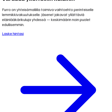
Furro on yhteisömallilla toimiva vaihtoehto perinteiselle
lemmikkivakuutukselle. Jäsenet jakavat yllättäviä
eläinlääkärikuluja yhdessä — keskimäärin noin puolet
edullisemmin.
Laske hintasi