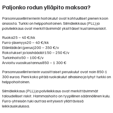
Paljonko rodun ylläpito maksaa?
Parsonrussellinterrierin hoitokulut ovat kohtuulliset pienen koon
ansiosta. Turkki on helppohoitoinen. Silmäleikkaus (PLL) ja
polvileikkaus ovat merkittävimmät yksittäiset kustannusriskit.
Ruoka
25 – 40 €/kk
Furro-jäsenyys
20 – 40 €/kk
Eläinlääkäri (perus)
200 – 350 €/v
Rokotukset ja loishäädöt
150 – 250 €/v
Turkinhoito
50 – 100 €/v
Arvioitu vuosikustannus
850 – 1 300 €
Parsonrussellinterrierin vuosittaiset peruskulut ovat noin 850-1
300 euroa. Pieni koko pitää ruokakulut alhaisina ja lyhyt turkki on
helppohoitoinen.
Silmäleikkaus (PLL) ja polvileikkaus ovat merkittävimmät
taloudelliset riskit. Hammashoito on tyypillinen säännöllinen kulu.
Furro-yhteisön tuki auttaa erityisesti yllättävissä
leikkauskuluissa.