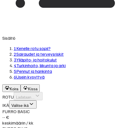
Sisältö
1
Kenelle rotu sopii?
2
Sairaudet ja terveysriskit
3
Ylläpito- ja hoitokulut
4
Turkinhoito, liikunta ja arki
5
Pennut ja hankinta
6
Usein kysyttyä
Koira
Kissa
ROTU
Ladataan...
IKÄ
Valitse ikä
FURRO BASIC
-- €
keskimäärin / kk