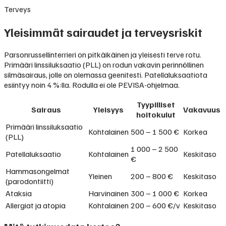
Terveys
Yleisimmät sairaudet ja terveysriskit
Parsonrussellinterrieri on pitkäikäinen ja yleisesti terve rotu.
Primääri linssiluksaatio (PLL) on rodun vakavin perinnöllinen
silmäsairaus, jolle on olemassa geenitesti. Patellaluksaatiota
esiintyy noin 4 %:lla. Rodulla ei ole PEVISA-ohjelmaa.
Tyypilliset
Sairaus
Yleisyys
Vakavuus
hoitokulut
Primääri linssiluksaatio
Kohtalainen
500 – 1 500 €
Korkea
(PLL)
1 000 – 2 500
Patellaluksaatio
Kohtalainen
Keskitaso
€
Hammasongelmat
Yleinen
200 – 800 €
Keskitaso
(parodontiitti)
Ataksia
Harvinainen
300 – 1 000 €
Korkea
Allergiat ja atopia
Kohtalainen
200 – 600 €/v
Keskitaso