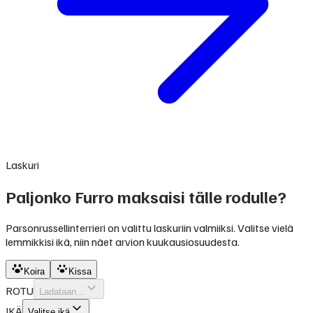
Laskuri
Paljonko Furro maksaisi tälle rodulle?
Parsonrussellinterrieri on valittu laskuriin valmiiksi. Valitse vielä
lemmikkisi ikä, niin näet arvion kuukausiosuudesta.
Koira
Kissa
ROTU
Ladataan...
IKÄ
Valitse ikä