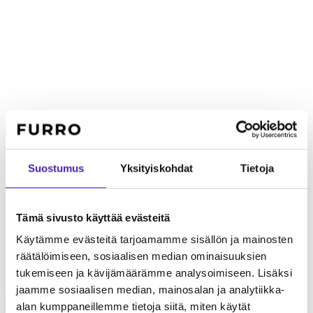
Suostumus
Yksityiskohdat
Tietoja
Tämä sivusto käyttää evästeitä
Käytämme evästeitä tarjoamamme sisällön ja mainosten
räätälöimiseen, sosiaalisen median ominaisuuksien
tukemiseen ja kävijämäärämme analysoimiseen. Lisäksi
Lapsiperheelle
Parsonrussellinterrieri on leikkisä ja kestävä
jaamme sosiaalisen median, mainosalan ja analytiikka-
lasten kanssa. Korkea energiataso ja terrieri-itsepäisyys vaativat
alan kumppaneillemme tietoja siitä, miten käytät
valvontaa ja selkeitä sääntöjä.