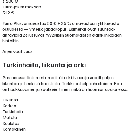
1 100 €
Furro-jäsen maksaa
312 €
Furro Plus: omavastuu 50 € + 25 % omavastuun ylittävästä
osuudesta — yhteisö jakaa loput. Esimerkit ovat suuntaa-
antavia ja perustuvat tyypillisiin suomalaisten eläinklinikoiden
hintoihin.
Arjen vaativuus
Turkinhoito, liikunta ja arki
Parsonrussellinterrieri on erittäin aktiivinen ja vaatii paljon
liikuntaa ja henkisiä haasteita. Turkki on helppohoitoinen. Rotu
on haukkuvainen ja saalisviettiinen, mikä on huomioitava arjessa.
Liikunta
Korkea
Turkinhoito
Matala
Koulutus
Kohtalainen