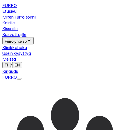
FURRO
Etusivu
Miten Furro toimii
Koirille
Kissoille
Kasvattajille
Furro-yhteisö
Klinikkahaku
Usein kysyttyä
Meistä
/
FI
EN
Kirjaudu
FURRO