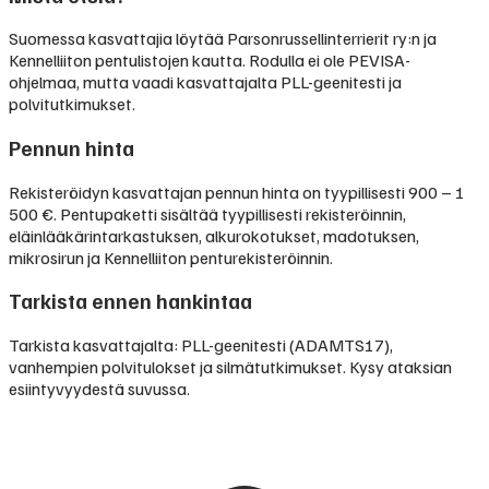
Suomessa kasvattajia löytää Parsonrussellinterrierit ry:n ja
Kennelliiton pentulistojen kautta. Rodulla ei ole PEVISA-
ohjelmaa, mutta vaadi kasvattajalta PLL-geenitesti ja
polvitutkimukset.
Pennun hinta
Rekisteröidyn kasvattajan pennun hinta on tyypillisesti
900 – 1
500 €
.
Pentupaketti sisältää tyypillisesti rekisteröinnin,
eläinlääkärintarkastuksen, alkurokotukset, madotuksen,
mikrosirun ja Kennelliiton penturekisteröinnin.
Tarkista ennen hankintaa
Tarkista kasvattajalta: PLL-geenitesti (ADAMTS17),
vanhempien polvitulokset ja silmätutkimukset. Kysy ataksian
esiintyvyydestä suvussa.