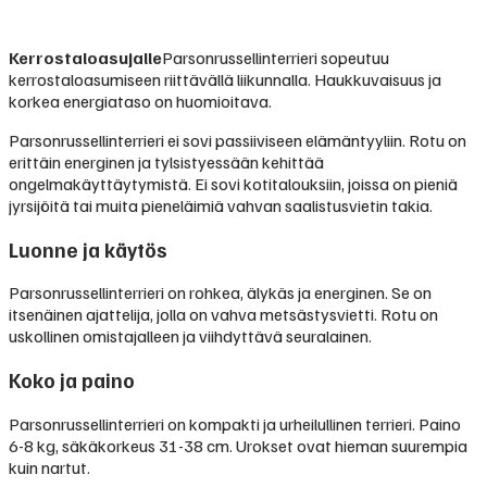
Kerrostaloasujalle
Parsonrussellinterrieri sopeutuu
kerrostaloasumiseen riittävällä liikunnalla. Haukkuvaisuus ja
korkea energiataso on huomioitava.
Parsonrussellinterrieri ei sovi passiiviseen elämäntyyliin. Rotu on
erittäin energinen ja tylsistyessään kehittää
ongelmakäyttäytymistä. Ei sovi kotitalouksiin, joissa on pieniä
jyrsijöitä tai muita pieneläimiä vahvan saalistusvietin takia.
Luonne ja käytös
Parsonrussellinterrieri on rohkea, älykäs ja energinen. Se on
itsenäinen ajattelija, jolla on vahva metsästysvietti. Rotu on
uskollinen omistajalleen ja viihdyttävä seuralainen.
Koko ja paino
Parsonrussellinterrieri on kompakti ja urheilullinen terrieri. Paino
6-8 kg, säkäkorkeus 31-38 cm. Urokset ovat hieman suurempia
kuin nartut.