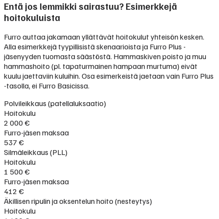
Entä jos lemmikki sairastuu? Esimerkkejä
hoitokuluista
Furro auttaa jakamaan yllättävät hoitokulut yhteisön kesken.
Alla esimerkkejä tyypillisistä skenaarioista ja Furro Plus -
jäsenyyden tuomasta säästöstä. Hammaskiven poisto ja muu
hammashoito (pl. tapaturmainen hampaan murtuma) eivät
kuulu jaettaviin kuluihin. Osa esimerkeistä jaetaan vain Furro Plus
-tasolla, ei Furro Basicissa.
Polvileikkaus (patellaluksaatio)
Hoitokulu
2 000 €
Furro-jäsen maksaa
537 €
Silmäleikkaus (PLL)
Hoitokulu
1 500 €
Furro-jäsen maksaa
412 €
Äkillisen ripulin ja oksentelun hoito (nesteytys)
Hoitokulu