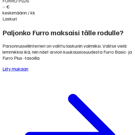
FURRO PLUS
-- €
keskimäärin / kk
Laskuri
Paljonko Furro maksaisi tälle rodulle?
Parsonrussellinterrieri on valittu laskuriin valmiiksi. Valitse vielä
lemmikkisi ikä, niin näet arvion kuukausiosuudesta Furro Basic- ja
Furro Plus -tasoilla.
Liity mukaan