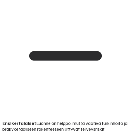
Ensikertalaiset
Luonne on helppo, mutta vaativa turkinhoito ja
brakykefaaliseen rakenteeseen liittyvät terveysriskit