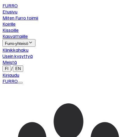
FURRO
Etusivu
Miten Furro toimii
Koirille
Kissoille
Kasvattajille
Furro-yhteisö
Klinikkahaku
Usein kysyttyä
Meistä
/
FI
EN
Kirjaudu
FURRO