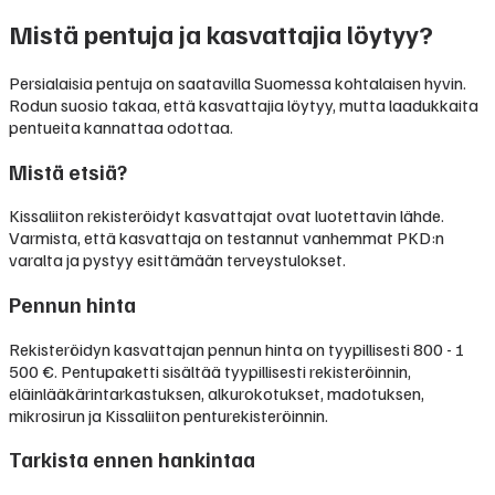
Mistä pentuja ja kasvattajia löytyy?
Persialaisia pentuja on saatavilla Suomessa kohtalaisen hyvin.
Rodun suosio takaa, että kasvattajia löytyy, mutta laadukkaita
pentueita kannattaa odottaa.
Mistä etsiä?
Kissaliiton rekisteröidyt kasvattajat ovat luotettavin lähde.
Varmista, että kasvattaja on testannut vanhemmat PKD:n
varalta ja pystyy esittämään terveystulokset.
Pennun hinta
Rekisteröidyn kasvattajan pennun hinta on tyypillisesti
800 - 1
500 €
.
Pentupaketti sisältää tyypillisesti rekisteröinnin,
eläinlääkärintarkastuksen, alkurokotukset, madotuksen,
mikrosirun ja Kissaliiton penturekisteröinnin.
Tarkista ennen hankintaa