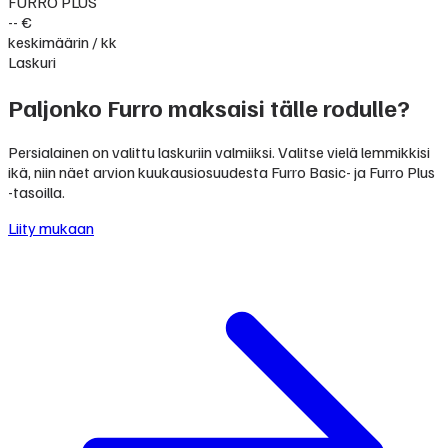
FURRO PLUS
-- €
keskimäärin / kk
Laskuri
Paljonko Furro maksaisi tälle rodulle?
Persialainen on valittu laskuriin valmiiksi. Valitse vielä lemmikkisi
ikä, niin näet arvion kuukausiosuudesta Furro Basic- ja Furro Plus
-tasoilla.
Liity mukaan