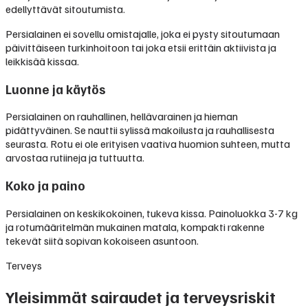
edellyttävät sitoutumista.
Persialainen ei sovellu omistajalle, joka ei pysty sitoutumaan
päivittäiseen turkinhoitoon tai joka etsii erittäin aktiivista ja
leikkisää kissaa.
Luonne ja käytös
Persialainen on rauhallinen, hellävarainen ja hieman
pidättyväinen. Se nauttii sylissä makoilusta ja rauhallisesta
seurasta. Rotu ei ole erityisen vaativa huomion suhteen, mutta
arvostaa rutiineja ja tuttuutta.
Koko ja paino
Persialainen on keskikokoinen, tukeva kissa. Painoluokka 3-7 kg
ja rotumääritelmän mukainen matala, kompakti rakenne
tekevät siitä sopivan kokoiseen asuntoon.
Terveys
Yleisimmät sairaudet ja terveysriskit