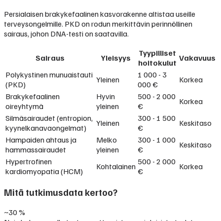
Persialaisen brakykefaalinen kasvorakenne altistaa useille
terveysongelmille. PKD on rodun merkittävin perinnöllinen
sairaus, johon DNA-testi on saatavilla.
Tyypilliset
Sairaus
Yleisyys
Vakavuus
hoitokulut
Polykystinen munuaistauti
1 000 - 3
Yleinen
Korkea
(PKD)
000 €
Brakykefaalinen
Hyvin
500 - 2 000
Korkea
oireyhtymä
yleinen
€
Silmäsairaudet (entropion,
300 - 1 500
Yleinen
Keskitaso
kyynelkanavaongelmat)
€
Hampaiden ahtaus ja
Melko
300 - 1 000
Keskitaso
hammassairaudet
yleinen
€
Hypertrofinen
500 - 2 000
Kohtalainen
Korkea
kardiomyopatia (HCM)
€
Mitä tutkimusdata kertoo?
~30 %