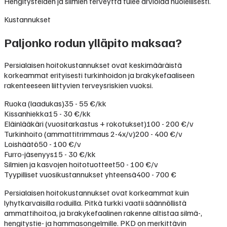
Hengitysteiden ja silmien terveyttä tulee arvioida huolellisesti.
Kustannukset
Paljonko rodun ylläpito maksaa?
Persialaisen hoitokustannukset ovat keskimääräistä
korkeammat erityisesti turkinhoidon ja brakykefaaliseen
rakenteeseen liittyvien terveysriskien vuoksi.
Ruoka (laadukas)
35 - 55 €/kk
Kissanhiekka
15 - 30 €/kk
Eläinlääkäri (vuositarkastus + rokotukset)
100 - 200 €/v
Turkinhoito (ammattitrimmaus 2-4x/v)
200 - 400 €/v
Loishäätö
50 - 100 €/v
Furro-jäsenyys
15 - 30 €/kk
Silmien ja kasvojen hoitotuotteet
50 - 100 €/v
Tyypilliset vuosikustannukset yhteensä
400 - 700 €
Persialaisen hoitokustannukset ovat korkeammat kuin
lyhytkarvaisilla roduilla. Pitkä turkki vaatii säännöllistä
ammattihoitoa, ja brakykefaalinen rakenne altistaa silmä-,
hengitystie- ja hammasongelmille. PKD on merkittävin