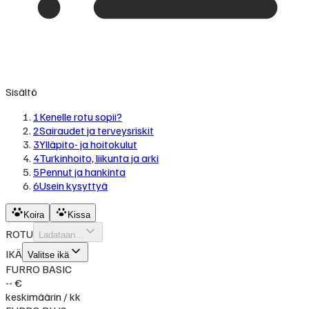
Sisältö
1
Kenelle rotu sopii?
2
Sairaudet ja terveysriskit
3
Ylläpito- ja hoitokulut
4
Turkinhoito, liikunta ja arki
5
Pennut ja hankinta
6
Usein kysyttyä
Koira
Kissa
ROTU
Ladataan...
IKÄ
Valitse ikä
FURRO BASIC
-- €
keskimäärin / kk