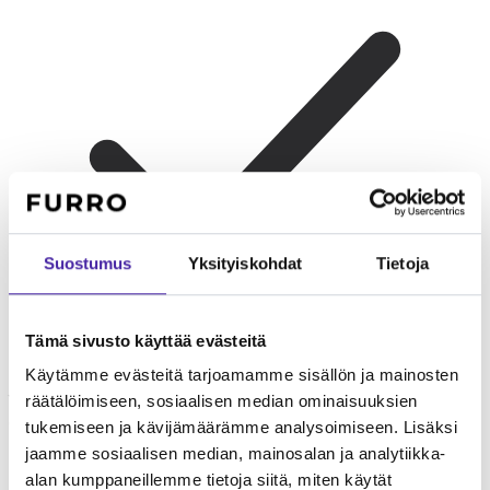
Suostumus
Yksityiskohdat
Tietoja
Tämä sivusto käyttää evästeitä
Käytämme evästeitä tarjoamamme sisällön ja mainosten
Yksin asuvat
Erinomainen valinta rauhallista seuraa
räätälöimiseen, sosiaalisen median ominaisuuksien
arvostavalle. Persialainen ei vaadi jatkuvaa viihdyttämistä.
tukemiseen ja kävijämäärämme analysoimiseen. Lisäksi
jaamme sosiaalisen median, mainosalan ja analytiikka-
alan kumppaneillemme tietoja siitä, miten käytät