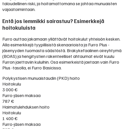
taloudellinen riski, ja hoitamattomana se johtaa munuaisten
vajaatoimintaan.
Entä jos lemmikki sairastuu? Esimerkkejä
hoitokuluista
Furro auttaa jakamaan yllättävät hoitokulut yhteisön kesken.
Alla esimerkkejä tyypillisistä skenaarioista ja Furro Plus -
jäsenyyden tuomasta säästöstä. Brakykefaalinen oireyhtymä
(BOAS) ja hengitystien rakenteelliset ahtaumat eivät kuulu
Furron jaettaviin kuluihin. Osa esimerkeistä jaetaan vain Furro
Plus -tasolla, ei Furro Basicissa.
Polykystisen munuaistaudin (PKD) hoito
Hoitokulu
3 000 €
Furro-jäsen maksaa
787 €
Haimatulehduksen hoito
Hoitokulu
1 400 €
Furro-jäsen maksaa