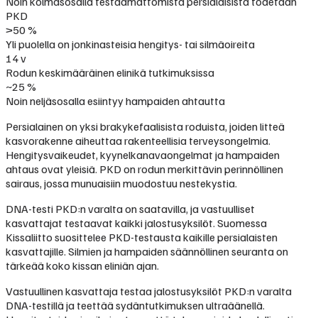
Noin kolmasosalla testaamattomista persialaisista todetaan
PKD
>50 %
Yli puolella on jonkinasteisia hengitys- tai silmäoireita
14 v
Rodun keskimääräinen elinikä tutkimuksissa
~25 %
Noin neljäsosalla esiintyy hampaiden ahtautta
Persialainen on yksi brakykefaalisista roduista, joiden litteä
kasvorakenne aiheuttaa rakenteellisia terveysongelmia.
Hengitysvaikeudet, kyynelkanavaongelmat ja hampaiden
ahtaus ovat yleisiä. PKD on rodun merkittävin perinnöllinen
sairaus, jossa munuaisiin muodostuu nestekystia.
DNA-testi PKD:n varalta on saatavilla, ja vastuulliset
kasvattajat testaavat kaikki jalostusyksilöt. Suomessa
Kissaliitto suosittelee PKD-testausta kaikille persialaisten
kasvattajille. Silmien ja hampaiden säännöllinen seuranta on
tärkeää koko kissan eliniän ajan.
Vastuullinen kasvattaja testaa jalostusyksilöt PKD:n varalta
DNA-testillä ja teettää sydäntutkimuksen ultraäänellä.