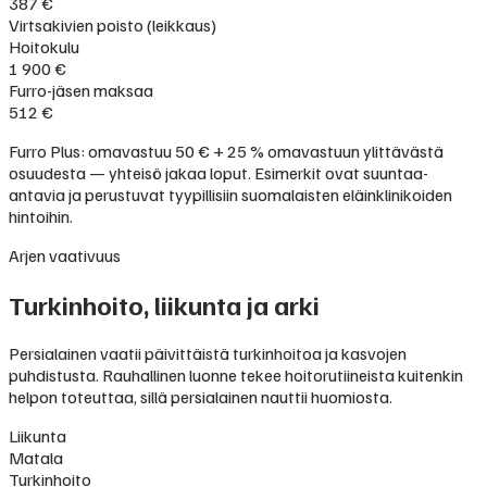
387 €
Virtsakivien poisto (leikkaus)
Hoitokulu
1 900 €
Furro-jäsen maksaa
512 €
Furro Plus: omavastuu 50 € + 25 % omavastuun ylittävästä
osuudesta — yhteisö jakaa loput. Esimerkit ovat suuntaa-
antavia ja perustuvat tyypillisiin suomalaisten eläinklinikoiden
hintoihin.
Arjen vaativuus
Turkinhoito, liikunta ja arki
Persialainen vaatii päivittäistä turkinhoitoa ja kasvojen
puhdistusta. Rauhallinen luonne tekee hoitorutiineista kuitenkin
helpon toteuttaa, sillä persialainen nauttii huomiosta.
Liikunta
Matala
Turkinhoito