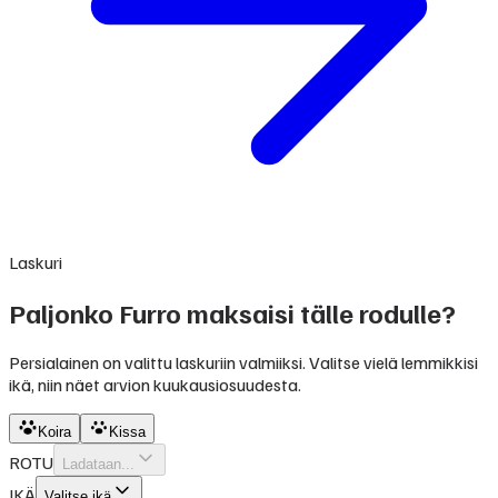
Laskuri
Paljonko Furro maksaisi tälle rodulle?
Persialainen on valittu laskuriin valmiiksi. Valitse vielä lemmikkisi
ikä, niin näet arvion kuukausiosuudesta.
Koira
Kissa
ROTU
Ladataan...
IKÄ
Valitse ikä