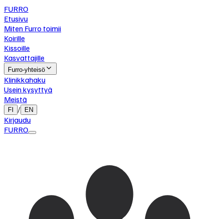
FURRO
Etusivu
Miten Furro toimii
Koirille
Kissoille
Kasvattajille
Furro-yhteisö
Klinikkahaku
Usein kysyttyä
Meistä
/
FI
EN
Kirjaudu
FURRO