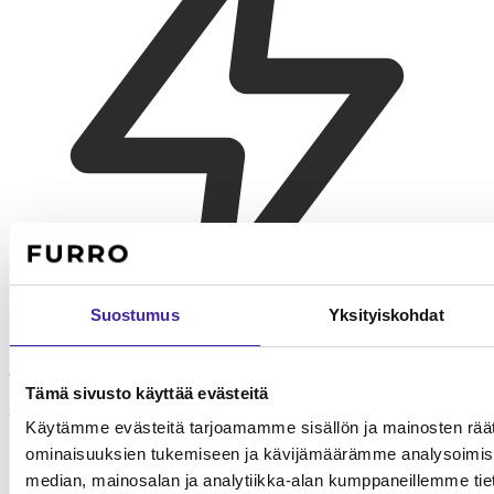
Suostumus
Yksityiskohdat
Aamulenkki
Tämä sivusto käyttää evästeitä
20-30 min reipasta lenkkiä. Hajutyöskentely pitää ajokoiran
Käytämme evästeitä tarjoamamme sisällön ja mainosten räät
tyytyväisenä.
ominaisuuksien tukemiseen ja kävijämäärämme analysoimise
median, mainosalan ja analytiikka-alan kumppaneillemme tieto