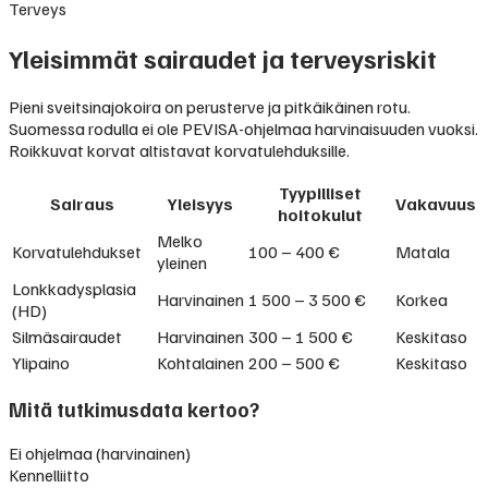
Terveys
Yleisimmät sairaudet ja terveysriskit
Pieni sveitsinajokoira on perusterve ja pitkäikäinen rotu.
Suomessa rodulla ei ole PEVISA-ohjelmaa harvinaisuuden vuoksi.
Roikkuvat korvat altistavat korvatulehduksille.
Tyypilliset
Sairaus
Yleisyys
Vakavuus
hoitokulut
Melko
Korvatulehdukset
100 – 400 €
Matala
yleinen
Lonkkadysplasia
Harvinainen
1 500 – 3 500 €
Korkea
(HD)
Silmäsairaudet
Harvinainen
300 – 1 500 €
Keskitaso
Ylipaino
Kohtalainen
200 – 500 €
Keskitaso
Mitä tutkimusdata kertoo?
Ei ohjelmaa (harvinainen)
Kennelliitto