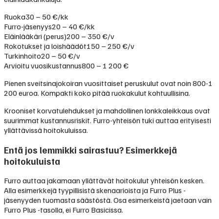
Ruoka
30 – 50 €/kk
Furro-jäsenyys
20 – 40 €/kk
Eläinlääkäri (perus)
200 – 350 €/v
Rokotukset ja loishäädöt
150 – 250 €/v
Turkinhoito
20 – 50 €/v
Arvioitu vuosikustannus
800 – 1 200 €
Pienen sveitsinajokoiran vuosittaiset peruskulut ovat noin 800-1
200 euroa. Kompakti koko pitää ruokakulut kohtuullisina.
Krooniset korvatulehdukset ja mahdollinen lonkkaleikkaus ovat
suurimmat kustannusriskit. Furro-yhteisön tuki auttaa erityisesti
yllättävissä hoitokuluissa.
Entä jos lemmikki sairastuu? Esimerkkejä
hoitokuluista
Furro auttaa jakamaan yllättävät hoitokulut yhteisön kesken.
Alla esimerkkejä tyypillisistä skenaarioista ja Furro Plus -
jäsenyyden tuomasta säästöstä. Osa esimerkeistä jaetaan vain
Furro Plus -tasolla, ei Furro Basicissa.