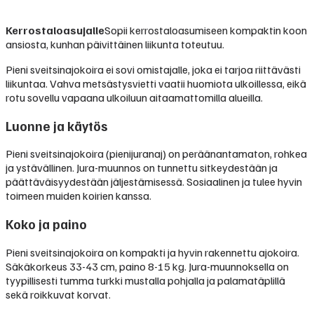
Kerrostaloasujalle
Sopii kerrostaloasumiseen kompaktin koon
ansiosta, kunhan päivittäinen liikunta toteutuu.
Pieni sveitsinajokoira ei sovi omistajalle, joka ei tarjoa riittävästi
liikuntaa. Vahva metsästysvietti vaatii huomiota ulkoillessa, eikä
rotu sovellu vapaana ulkoiluun aitaamattomilla alueilla.
Luonne ja käytös
Pieni sveitsinajokoira (pienijuranaj) on peräänantamaton, rohkea
ja ystävällinen. Jura-muunnos on tunnettu sitkeydestään ja
päättäväisyydestään jäljestämisessä. Sosiaalinen ja tulee hyvin
toimeen muiden koirien kanssa.
Koko ja paino
Pieni sveitsinajokoira on kompakti ja hyvin rakennettu ajokoira.
Säkäkorkeus 33-43 cm, paino 8-15 kg. Jura-muunnoksella on
tyypillisesti tumma turkki mustalla pohjalla ja palamatäplillä
sekä roikkuvat korvat.