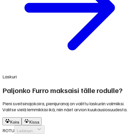
Laskuri
Paljonko Furro maksaisi tälle rodulle?
Pieni sveitsinajokoira, pienijuranaj on valittu laskuriin valmiiksi.
Valitse vielä lemmikkisi ikä, niin näet arvion kuukausiosuudesta.
Koira
Kissa
ROTU
Ladataan...