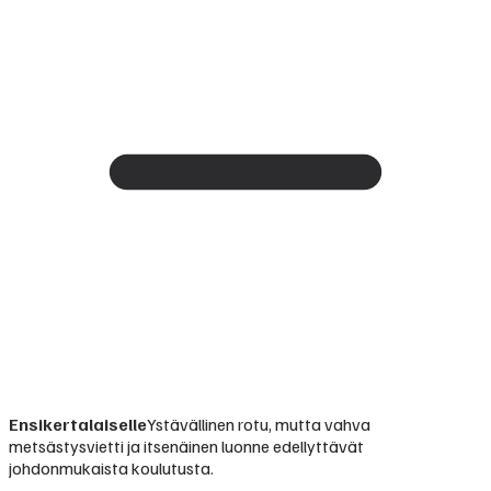
Ensikertalaiselle
Ystävällinen rotu, mutta vahva
metsästysvietti ja itsenäinen luonne edellyttävät
johdonmukaista koulutusta.