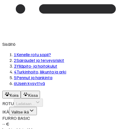
Sisältö
1
Kenelle rotu sopii?
2
Sairaudet ja terveysriskit
3
Ylläpito- ja hoitokulut
4
Turkinhoito, liikunta ja arki
5
Pennut ja hankinta
6
Usein kysyttyä
Koira
Kissa
ROTU
Ladataan...
IKÄ
Valitse ikä
FURRO BASIC
-- €