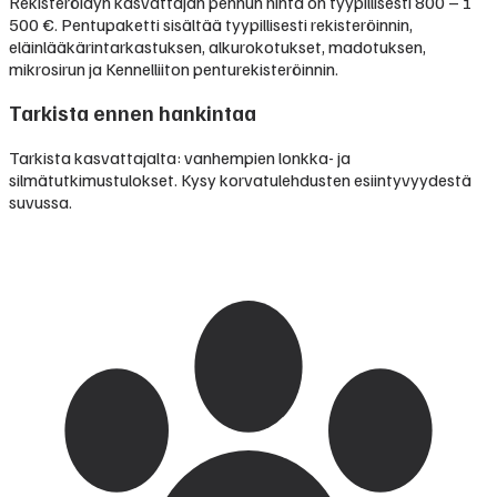
Rekisteröidyn kasvattajan pennun hinta on tyypillisesti
800 – 1
500 €
.
Pentupaketti sisältää tyypillisesti rekisteröinnin,
eläinlääkärintarkastuksen, alkurokotukset, madotuksen,
mikrosirun ja Kennelliiton penturekisteröinnin.
Tarkista ennen hankintaa
Tarkista kasvattajalta: vanhempien lonkka- ja
silmätutkimustulokset. Kysy korvatulehdusten esiintyvyydestä
suvussa.