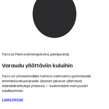
Furro ja Pieni sveitsinajokoira, pienijuranaj
Varaudu yllättäviin kuluihin
Furro on yhteisömallilla toimiva vaihtoehto perinteiselle
lemmikkivakuutukselle. Jäsenet jakavat yllättäviä
eläinlääkärikuluja yhdessä — keskimäärin noin puolet
edullisemmin.
Laske hintasi