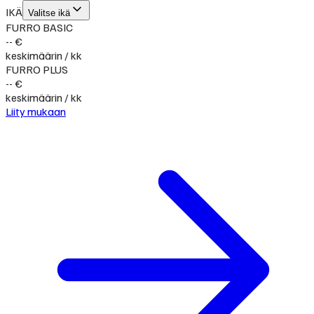
IKÄ
Valitse ikä
FURRO BASIC
-- €
keskimäärin / kk
FURRO PLUS
-- €
keskimäärin / kk
Liity mukaan