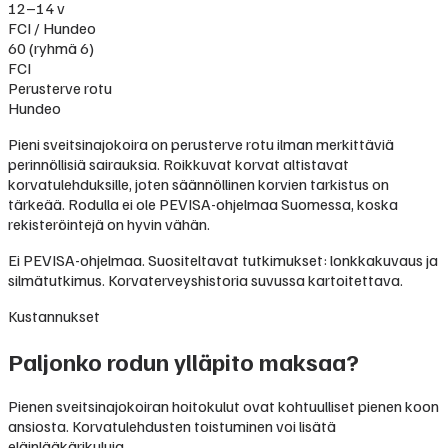
12–14 v
FCI / Hundeo
60 (ryhmä 6)
FCI
Perusterve rotu
Hundeo
Pieni sveitsinajokoira on perusterve rotu ilman merkittäviä
perinnöllisiä sairauksia. Roikkuvat korvat altistavat
korvatulehduksille, joten säännöllinen korvien tarkistus on
tärkeää. Rodulla ei ole PEVISA-ohjelmaa Suomessa, koska
rekisteröintejä on hyvin vähän.
Ei PEVISA-ohjelmaa. Suositeltavat tutkimukset: lonkkakuvaus ja
silmätutkimus. Korvaterveyshistoria suvussa kartoitettava.
Kustannukset
Paljonko rodun ylläpito maksaa?
Pienen sveitsinajokoiran hoitokulut ovat kohtuulliset pienen koon
ansiosta. Korvatulehdusten toistuminen voi lisätä
eläinlääkärikuluja.