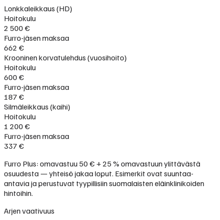
Lonkkaleikkaus (HD)
Hoitokulu
2 500 €
Furro-jäsen maksaa
662 €
Krooninen korvatulehdus (vuosihoito)
Hoitokulu
600 €
Furro-jäsen maksaa
187 €
Silmäleikkaus (kaihi)
Hoitokulu
1 200 €
Furro-jäsen maksaa
337 €
Furro Plus: omavastuu 50 € + 25 % omavastuun ylittävästä
osuudesta — yhteisö jakaa loput. Esimerkit ovat suuntaa-
antavia ja perustuvat tyypillisiin suomalaisten eläinklinikoiden
hintoihin.
Arjen vaativuus