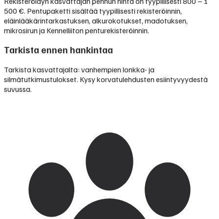
Rekisteröidyn kasvattajan pennun hinta on tyypillisesti
800 – 1
500 €
.
Pentupaketti sisältää tyypillisesti rekisteröinnin,
eläinlääkärintarkastuksen, alkurokotukset, madotuksen,
mikrosirun ja Kennelliiton penturekisteröinnin.
Tarkista ennen hankintaa
Tarkista kasvattajalta: vanhempien lonkka- ja
silmätutkimustulokset. Kysy korvatulehdusten esiintyvyydestä
suvussa.