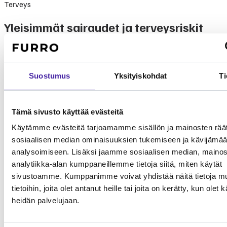
Terveys
Yleisimmät sairaudet ja terveysriskit
Pieni sveitsinajokoira on perusterve ja pitkäikäinen rotu.
Suomessa rodulla ei ole PEVISA-ohjelmaa harvinaisuuden vuoksi.
Roikkuvat korvat altistavat korvatulehduksille.
Suostumus
Yksityiskohdat
Ti
Tyypilliset
Sairaus
Yleisyys
Vakavuus
hoitokulut
Melko
Tämä sivusto käyttää evästeitä
Korvatulehdukset
100 – 400 €
Matala
yleinen
Käytämme evästeitä tarjoamamme sisällön ja mainosten räät
Lonkkadysplasia
Harvinainen
1 500 – 3 500 €
Korkea
sosiaalisen median ominaisuuksien tukemiseen ja kävijäm
(HD)
analysoimiseen. Lisäksi jaamme sosiaalisen median, mainos
Silmäsairaudet
Harvinainen
300 – 1 500 €
Keskitaso
analytiikka-alan kumppaneillemme tietoja siitä, miten käytät
Ylipaino
Kohtalainen
200 – 500 €
Keskitaso
sivustoamme. Kumppanimme voivat yhdistää näitä tietoja mu
tietoihin, joita olet antanut heille tai joita on kerätty, kun olet 
Mitä tutkimusdata kertoo?
heidän palvelujaan.
Ei ohjelmaa (harvinainen)
Kennelliitto