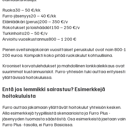
Ruoka
30 – 50 €/kk
Furro-jäsenyys
20 – 40 €/kk
Eläinlääkäri (perus)
200 – 350 €/v
Rokotukset ja loishäädöt
150 – 250 €/v
Turkinhoito
20 – 50 €/v
Arvioitu vuosikustannus
800 – 1 200 €
Pienen sveitsinajokoiran vuosittaiset peruskulut ovat noin 800-1
200 euroa. Kompakti koko pitää ruokakulut kohtuullisina.
Krooniset korvatulehdukset ja mahdollinen lonkkaleikkaus ovat
suurimmat kustannusriskit. Furro-yhteisön tuki auttaa erityisesti
yllättävissä hoitokuluissa.
Entä jos lemmikki sairastuu? Esimerkkejä
hoitokuluista
Furro auttaa jakamaan yllättävät hoitokulut yhteisön kesken.
Alla esimerkkejä tyypillisistä skenaarioista ja Furro Plus -
jäsenyyden tuomasta säästöstä. Osa esimerkeistä jaetaan vain
Furro Plus -tasolla, ei Furro Basicissa.