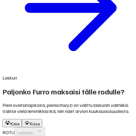
Laskuri
Paljonko Furro maksaisi tälle rodulle?
Pieni sveitsinajokoira, pienischwyzi on valittu laskuriin valmiiksi.
Valitse vielä lemmikkisi ikä, niin näet arvion kuukausiosuudesta.
Koira
Kissa
ROTU
Ladataan...