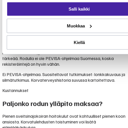
12–14 v
FCI / Hundeo
Salli kaikki
60 (ryhmä 6)
FCI
Perusterve rotu
Muokkaa
Hundeo
Pieni sveitsinajokoira on perusterve rotu ilman merkittäviä
Kiellä
perinnöllisiä sairauksia. Roikkuvat korvat altistavat
korvatulehduksille, joten säännöllinen korvien tarkistus on
tärkeää. Rodulla ei ole PEVISA-ohjelmaa Suomessa, koska
rekisteröintejä on hyvin vähän.
Ei PEVISA-ohjelmaa. Suositeltavat tutkimukset: lonkkakuvaus ja
silmätutkimus. Korvaterveyshistoria suvussa kartoitettava.
Kustannukset
Paljonko rodun ylläpito maksaa?
Pienen sveitsinajokoiran hoitokulut ovat kohtuulliset pienen koon
ansiosta. Korvatulehdusten toistuminen voi lisätä
eläinlääkärikuluja.