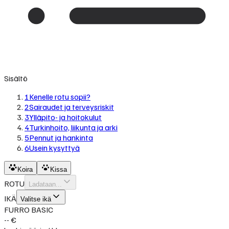
Sisältö
1
Kenelle rotu sopii?
2
Sairaudet ja terveysriskit
3
Ylläpito- ja hoitokulut
4
Turkinhoito, liikunta ja arki
5
Pennut ja hankinta
6
Usein kysyttyä
Koira
Kissa
ROTU
Ladataan...
IKÄ
Valitse ikä
FURRO BASIC
-- €