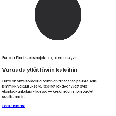
Furro ja Pieni sveitsinajokoira, pienischwyzi
Varaudu yllättäviin kuluihin
Furro on yhteisömallilla toimiva vaihtoehto perinteiselle
lemmikkivakuutukselle. Jäsenet jakavat yllättäviä
eläinlääkärikuluja yhdessä — keskimäärin noin puolet
edullisemmin.
Laske hintasi