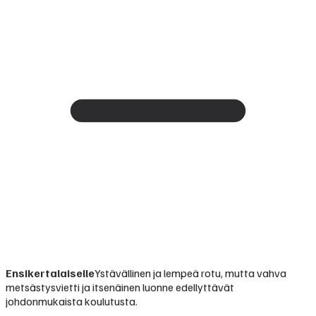
Ensikertalaiselle
Ystävällinen ja lempeä rotu, mutta vahva
metsästysvietti ja itsenäinen luonne edellyttävät
johdonmukaista koulutusta.