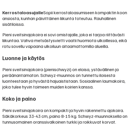
Kerrostaloasujalle
Sopii kerrostaloasumiseen kompaktin koon
ansiosta, kunhan päivittäinen liikunta toteutuu. Rauhallinen
sisätiloissa.
Pieni sveitsinajokoira ei sovi omistajalle, joka ei tarjoa riittävästi
liikuntaa. Vahva metsästysvietti vaatii huomiota ulkoillessa, eikä
rotu sovellu vapaana ulkoiluun aitaamattomilla alueilla.
Luonne ja käytös
Pieni sveitsinajokoira (pienischwyzi) on eloisa, ystävällinen ja
peräänantamaton. Schwyz-muunnos on tunnettu iloisesta
luonteestaan ja hyvästä hajuaististaan. Sosiaalinen laumakoira,
joka tulee hyvin toimeen muiden koirien kanssa.
Koko ja paino
Pieni sveitsinajokoira on kompakti ja hyvin rakennettu ajokoira.
Säkäkorkeus 33-43 cm, paino 8-15 kg. Schwyz-muunnoksella on
tunnusomainen oranssivalkoinen turkki ja roikkuvat korvat.