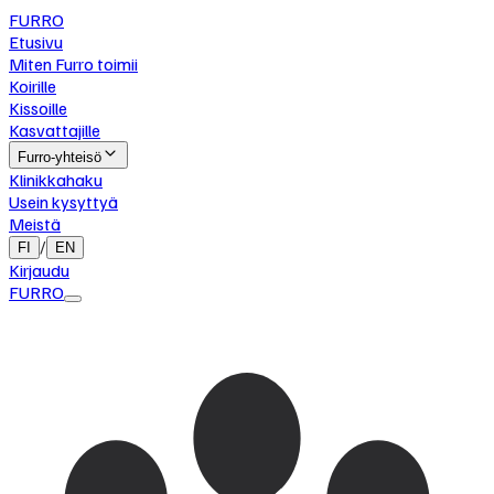
FURRO
Etusivu
Miten Furro toimii
Koirille
Kissoille
Kasvattajille
Furro-yhteisö
Klinikkahaku
Usein kysyttyä
Meistä
/
FI
EN
Kirjaudu
FURRO