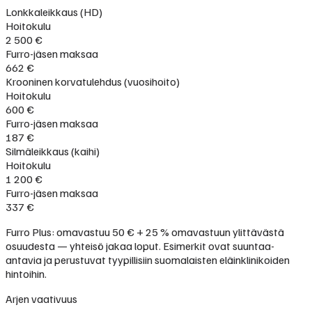
Lonkkaleikkaus (HD)
Hoitokulu
2 500 €
Furro-jäsen maksaa
662 €
Krooninen korvatulehdus (vuosihoito)
Hoitokulu
600 €
Furro-jäsen maksaa
187 €
Silmäleikkaus (kaihi)
Hoitokulu
1 200 €
Furro-jäsen maksaa
337 €
Furro Plus: omavastuu 50 € + 25 % omavastuun ylittävästä
osuudesta — yhteisö jakaa loput. Esimerkit ovat suuntaa-
antavia ja perustuvat tyypillisiin suomalaisten eläinklinikoiden
hintoihin.
Arjen vaativuus