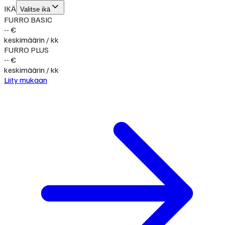
IKÄ
Valitse ikä
FURRO BASIC
-- €
keskimäärin / kk
FURRO PLUS
-- €
keskimäärin / kk
Liity mukaan