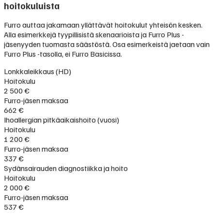
hoitokuluista
Furro auttaa jakamaan yllättävät hoitokulut yhteisön kesken.
Alla esimerkkejä tyypillisistä skenaarioista ja Furro Plus -
jäsenyyden tuomasta säästöstä. Osa esimerkeistä jaetaan vain
Furro Plus -tasolla, ei Furro Basicissa.
Lonkkaleikkaus (HD)
Hoitokulu
2 500 €
Furro-jäsen maksaa
662 €
Ihoallergian pitkäaikaishoito (vuosi)
Hoitokulu
1 200 €
Furro-jäsen maksaa
337 €
Sydänsairauden diagnostiikka ja hoito
Hoitokulu
2 000 €
Furro-jäsen maksaa
537 €