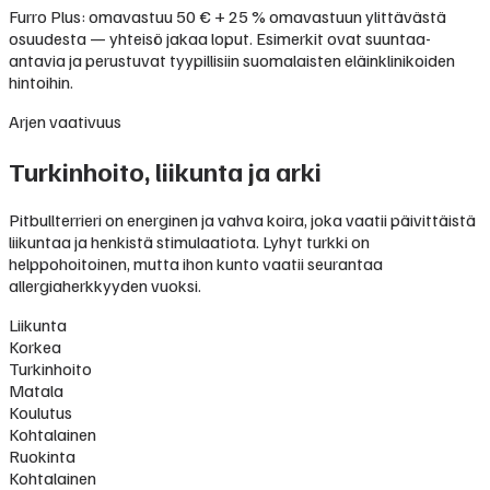
Furro Plus: omavastuu 50 € + 25 % omavastuun ylittävästä
osuudesta — yhteisö jakaa loput. Esimerkit ovat suuntaa-
antavia ja perustuvat tyypillisiin suomalaisten eläinklinikoiden
hintoihin.
Arjen vaativuus
Turkinhoito, liikunta ja arki
Pitbullterrieri on energinen ja vahva koira, joka vaatii päivittäistä
liikuntaa ja henkistä stimulaatiota. Lyhyt turkki on
helppohoitoinen, mutta ihon kunto vaatii seurantaa
allergiaherkkyyden vuoksi.
Liikunta
Korkea
Turkinhoito
Matala
Koulutus
Kohtalainen
Ruokinta
Kohtalainen