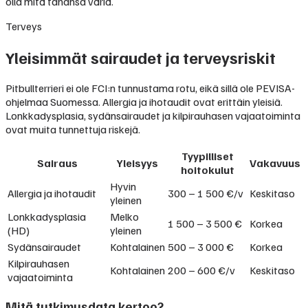
olla mitä tahansa väriä.
Terveys
Yleisimmät sairaudet ja terveysriskit
Pitbullterrieri ei ole FCI:n tunnustama rotu, eikä sillä ole PEVISA-
ohjelmaa Suomessa. Allergia ja ihotaudit ovat erittäin yleisiä.
Lonkkadysplasia, sydänsairaudet ja kilpirauhasen vajaatoiminta
ovat muita tunnettuja riskejä.
Tyypilliset
Sairaus
Yleisyys
Vakavuus
hoitokulut
Hyvin
Allergia ja ihotaudit
300 – 1 500 €/v
Keskitaso
yleinen
Lonkkadysplasia
Melko
1 500 – 3 500 €
Korkea
(HD)
yleinen
Sydänsairaudet
Kohtalainen
500 – 3 000 €
Korkea
Kilpirauhasen
Kohtalainen
200 – 600 €/v
Keskitaso
vajaatoiminta
Mitä tutkimusdata kertoo?