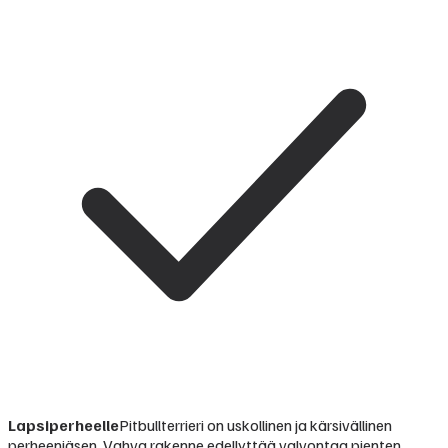
Lapsiperheelle
Pitbullterrieri on uskollinen ja kärsivällinen
perheenjäsen. Vahva rakenne edellyttää valvontaa pienten