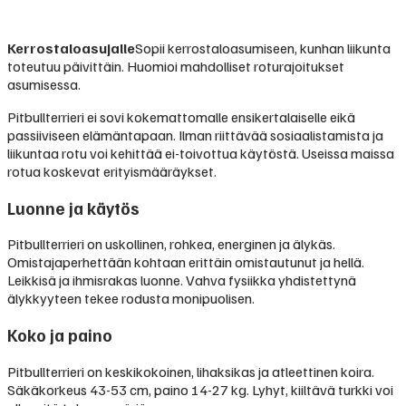
Kerrostaloasujalle
Sopii kerrostaloasumiseen, kunhan liikunta
toteutuu päivittäin. Huomioi mahdolliset roturajoitukset
asumisessa.
Pitbullterrieri ei sovi kokemattomalle ensikertalaiselle eikä
passiiviseen elämäntapaan. Ilman riittävää sosiaalistamista ja
liikuntaa rotu voi kehittää ei-toivottua käytöstä. Useissa maissa
rotua koskevat erityismääräykset.
Luonne ja käytös
Pitbullterrieri on uskollinen, rohkea, energinen ja älykäs.
Omistajaperhettään kohtaan erittäin omistautunut ja hellä.
Leikkisä ja ihmisrakas luonne. Vahva fysiikka yhdistettynä
älykkyyteen tekee rodusta monipuolisen.
Koko ja paino
Pitbullterrieri on keskikokoinen, lihaksikas ja atleettinen koira.
Säkäkorkeus 43-53 cm, paino 14-27 kg. Lyhyt, kiiltävä turkki voi