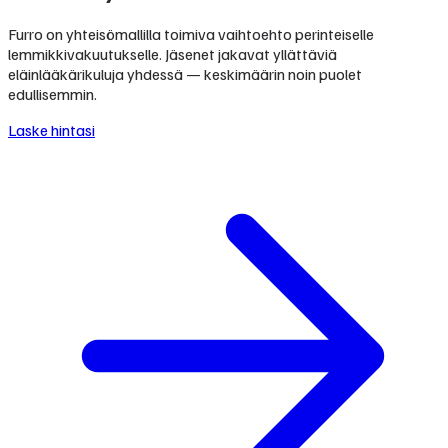
Furro on yhteisömallilla toimiva vaihtoehto perinteiselle
lemmikkivakuutukselle. Jäsenet jakavat yllättäviä
eläinlääkärikuluja yhdessä — keskimäärin noin puolet
edullisemmin.
Laske hintasi