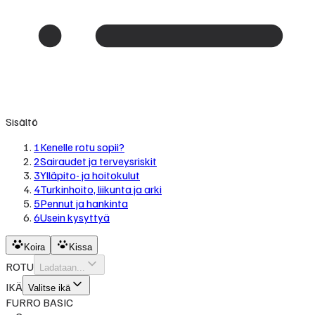
Sisältö
1
Kenelle rotu sopii?
2
Sairaudet ja terveysriskit
3
Ylläpito- ja hoitokulut
4
Turkinhoito, liikunta ja arki
5
Pennut ja hankinta
6
Usein kysyttyä
Koira
Kissa
ROTU
Ladataan...
IKÄ
Valitse ikä
FURRO BASIC