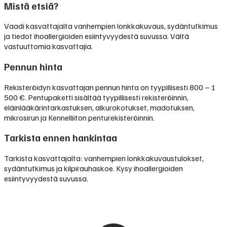
Mistä etsiä?
Vaadi kasvattajalta vanhempien lonkkakuvaus, sydäntutkimus
ja tiedot ihoallergioiden esiintyvyydestä suvussa. Vältä
vastuuttomia kasvattajia.
Pennun hinta
Rekisteröidyn kasvattajan pennun hinta on tyypillisesti
800 – 1
500 €
.
Pentupaketti sisältää tyypillisesti rekisteröinnin,
eläinlääkärintarkastuksen, alkurokotukset, madotuksen,
mikrosirun ja Kennelliiton penturekisteröinnin.
Tarkista ennen hankintaa
Tarkista kasvattajalta: vanhempien lonkkakuvaustulokset,
sydäntutkimus ja kilpirauhaskoe. Kysy ihoallergioiden
esiintyvyydestä suvussa.