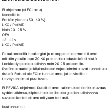
Ei ohjelmaa (ei FCI-rotu)
Kennelliitto
Erittäin yleinen (30–40 %)
UKC / PetMD
Noin 20–25 %
OFA
12–14 v
UKC / PetMD
Pitbullterrierillä ihoallergiat ja atooppinen dermatiitti ovat
erittäin yleisiä: jopa 30-40 prosenttia rodusta kärsii niistä.
Lonkkadysplasiaa esiintyy noin 20-25 prosentilla.
Sydänsairaudet ja kilpirauhasen vajaatoiminta ovat tunnettuja
riskejä. Rotu ei ole FCI:n tunnustama, joten viralliset
terveysohjelmat puuttuvat.
Ei PEVISA-ohjelmaa. Suositeltavat tutkimukset: lonkkakuvaus,
sydäntutkimus, kilpirauhaskoe. Ihoallergioiden esiintyvyys
suvussa kartoitettava erityisen tarkasti.
Kustannukset