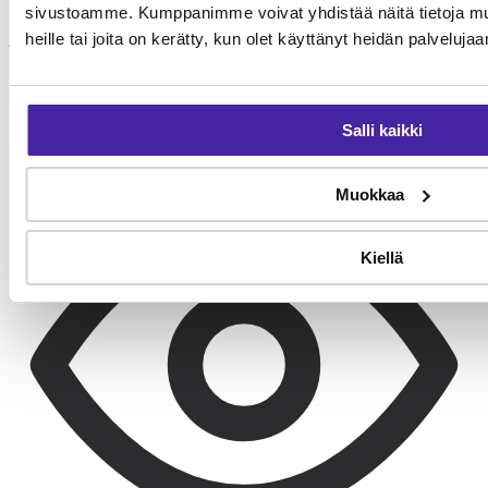
sivustoamme. Kumppanimme voivat yhdistää näitä tietoja muihi
heille tai joita on kerätty, kun olet käyttänyt heidän palvelujaa
Aamulenkki
30 min reipasta lenkkiä tai juoksua. Pitbullterrieri nauttii
fyysisistä haasteista.
Salli kaikki
Muokkaa
Kiellä