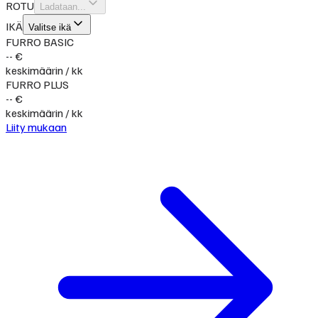
ROTU
Ladataan...
IKÄ
Valitse ikä
FURRO BASIC
-- €
keskimäärin / kk
FURRO PLUS
-- €
keskimäärin / kk
Liity mukaan