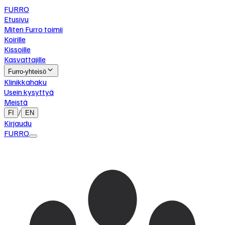
FURRO
Etusivu
Miten Furro toimii
Koirille
Kissoille
Kasvattajille
Furro-yhteisö
Klinikkahaku
Usein kysyttyä
Meistä
/
FI
EN
Kirjaudu
FURRO