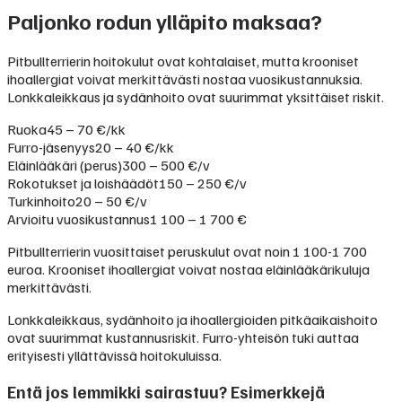
Paljonko rodun ylläpito maksaa?
Pitbullterrierin hoitokulut ovat kohtalaiset, mutta krooniset
ihoallergiat voivat merkittävästi nostaa vuosikustannuksia.
Lonkkaleikkaus ja sydänhoito ovat suurimmat yksittäiset riskit.
Ruoka
45 – 70 €/kk
Furro-jäsenyys
20 – 40 €/kk
Eläinlääkäri (perus)
300 – 500 €/v
Rokotukset ja loishäädöt
150 – 250 €/v
Turkinhoito
20 – 50 €/v
Arvioitu vuosikustannus
1 100 – 1 700 €
Pitbullterrierin vuosittaiset peruskulut ovat noin 1 100-1 700
euroa. Krooniset ihoallergiat voivat nostaa eläinlääkärikuluja
merkittävästi.
Lonkkaleikkaus, sydänhoito ja ihoallergioiden pitkäaikaishoito
ovat suurimmat kustannusriskit. Furro-yhteisön tuki auttaa
erityisesti yllättävissä hoitokuluissa.
Entä jos lemmikki sairastuu? Esimerkkejä