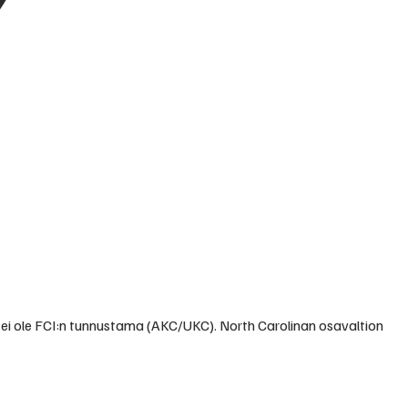
u ei ole FCI:n tunnustama (AKC/UKC). North Carolinan osavaltion