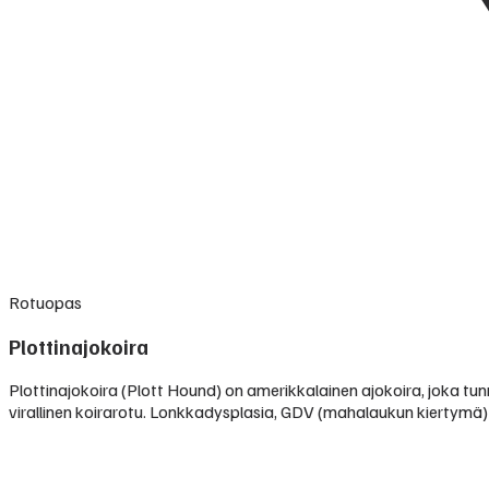
Rotuopas
Plottinajokoira
Plottinajokoira (Plott Hound) on amerikkalainen ajokoira, joka t
virallinen koirarotu. Lonkkadysplasia, GDV (mahalaukun kiertymä