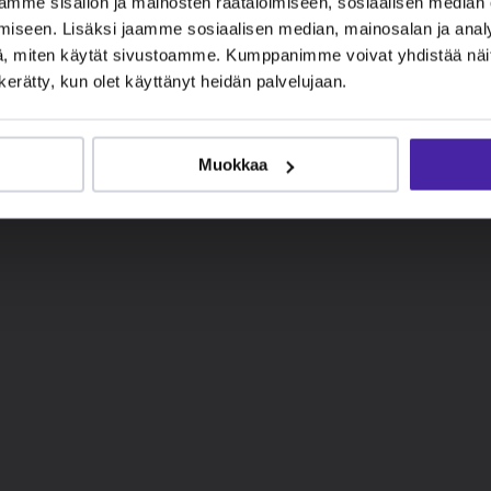
mme sisällön ja mainosten räätälöimiseen, sosiaalisen median
iseen. Lisäksi jaamme sosiaalisen median, mainosalan ja analy
, miten käytät sivustoamme. Kumppanimme voivat yhdistää näitä t
n kerätty, kun olet käyttänyt heidän palvelujaan.
Muokkaa