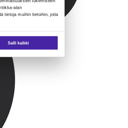
 ominaisuuksien tukemiseen
tiikka-alan
ietoja muihin tietoihin, joita
Salli kaikki