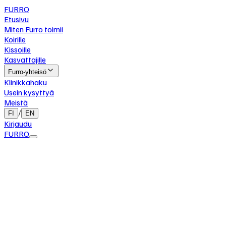
FURRO
Etusivu
Miten Furro toimii
Koirille
Kissoille
Kasvattajille
Furro-yhteisö
Klinikkahaku
Usein kysyttyä
Meistä
/
FI
EN
Kirjaudu
FURRO