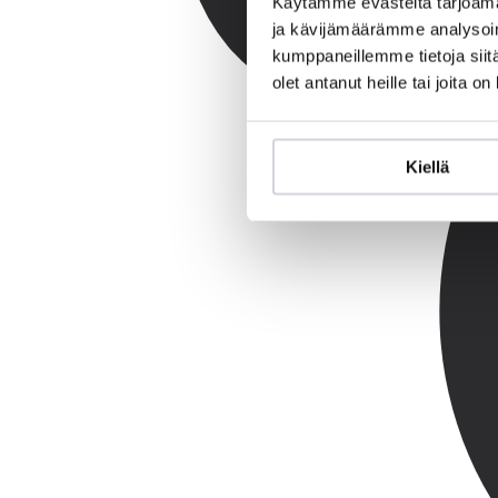
Käytämme evästeitä tarjoama
ja kävijämäärämme analysoim
kumppaneillemme tietoja siitä
olet antanut heille tai joita o
Kiellä