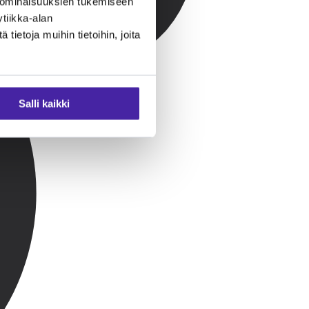
 ominaisuuksien tukemiseen
tiikka-alan
ietoja muihin tietoihin, joita
Salli kaikki