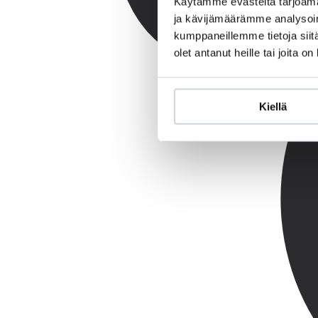
Käytämme evästeitä tarjoama
ja kävijämäärämme analysoim
kumppaneillemme tietoja siitä
olet antanut heille tai joita o
Kiellä