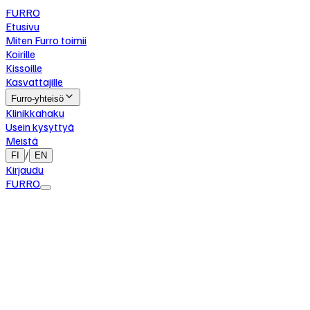
FURRO
Etusivu
Miten Furro toimii
Koirille
Kissoille
Kasvattajille
Furro-yhteisö
Klinikkahaku
Usein kysyttyä
Meistä
/
FI
EN
Kirjaudu
FURRO