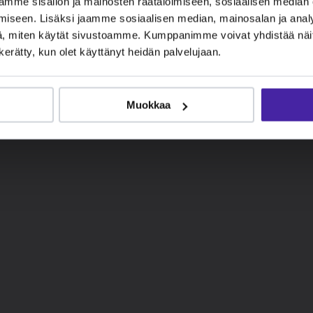
mme sisällön ja mainosten räätälöimiseen, sosiaalisen median
iseen. Lisäksi jaamme sosiaalisen median, mainosalan ja analy
, miten käytät sivustoamme. Kumppanimme voivat yhdistää näitä t
n kerätty, kun olet käyttänyt heidän palvelujaan.
Muokkaa