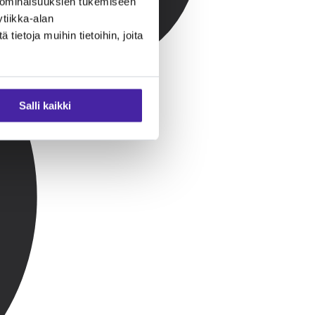
 ominaisuuksien tukemiseen
tiikka-alan
ietoja muihin tietoihin, joita
Salli kaikki