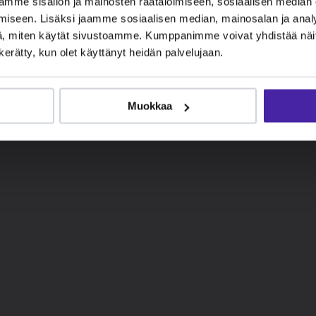
mme sisällön ja mainosten räätälöimiseen, sosiaalisen median
iseen. Lisäksi jaamme sosiaalisen median, mainosalan ja analy
, miten käytät sivustoamme. Kumppanimme voivat yhdistää näitä t
n kerätty, kun olet käyttänyt heidän palvelujaan.
Muokkaa