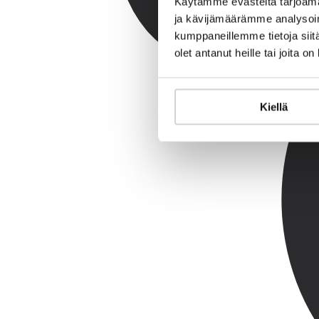
Käytämme evästeitä tarjoama
ja kävijämäärämme analysoim
kumppaneillemme tietoja siitä
olet antanut heille tai joita o
Kiellä