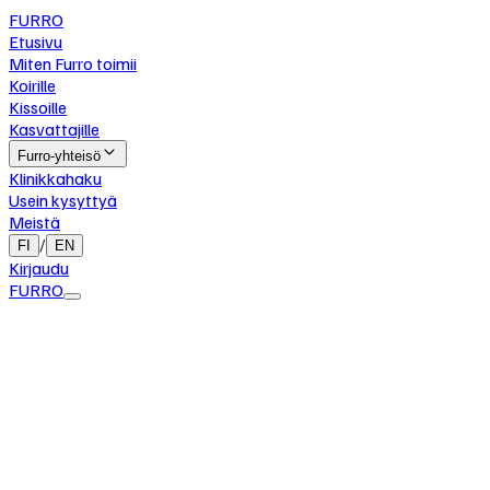
FURRO
Etusivu
Miten Furro toimii
Koirille
Kissoille
Kasvattajille
Furro-yhteisö
Klinikkahaku
Usein kysyttyä
Meistä
/
FI
EN
Kirjaudu
FURRO