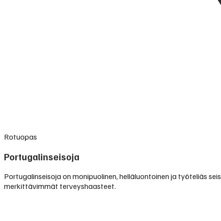
Rotuopas
Portugalinseisoja
Portugalinseisoja on monipuolinen, helläluontoinen ja työteliäs se
merkittävimmät terveyshaasteet.