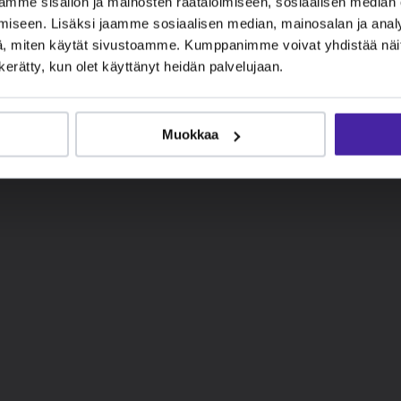
mme sisällön ja mainosten räätälöimiseen, sosiaalisen median
iseen. Lisäksi jaamme sosiaalisen median, mainosalan ja analy
, miten käytät sivustoamme. Kumppanimme voivat yhdistää näitä t
n kerätty, kun olet käyttänyt heidän palvelujaan.
Muokkaa