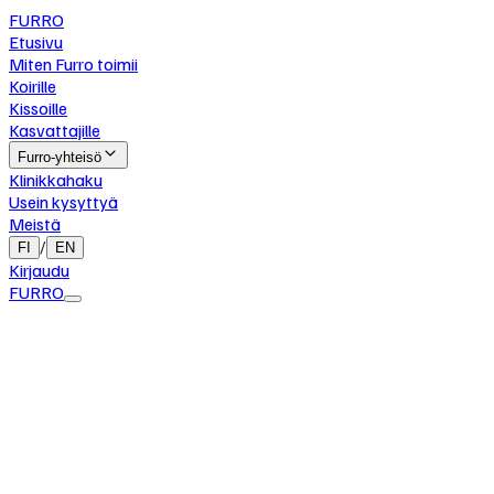
FURRO
Etusivu
Miten Furro toimii
Koirille
Kissoille
Kasvattajille
Furro-yhteisö
Klinikkahaku
Usein kysyttyä
Meistä
/
FI
EN
Kirjaudu
FURRO