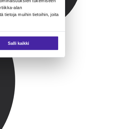
 ominaisuuksien tukemiseen
tiikka-alan
ietoja muihin tietoihin, joita
Salli kaikki