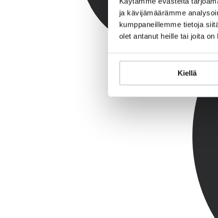
Käytämme evästeitä tarjoama
ja kävijämäärämme analysoim
kumppaneillemme tietoja siitä
olet antanut heille tai joita o
Kiellä