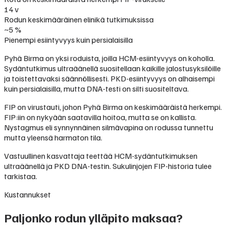
14 v
Rodun keskimääräinen elinikä tutkimuksissa
~5 %
Pienempi esiintyvyys kuin persialaisilla
Pyhä Birma on yksi roduista, joilla HCM-esiintyvyys on koholla.
Sydäntutkimus ultraäänellä suositellaan kaikille jalostusyksilöille
ja toistettavaksi säännöllisesti. PKD-esiintyvyys on alhaisempi
kuin persialaisilla, mutta DNA-testi on silti suositeltava.
FIP on virustauti, johon Pyhä Birma on keskimääräistä herkempi.
FIP:iin on nykyään saatavilla hoitoa, mutta se on kallista.
Nystagmus eli synnynnäinen silmävapina on rodussa tunnettu
mutta yleensä harmaton tila.
Vastuullinen kasvattaja teettää HCM-sydäntutkimuksen
ultraäänellä ja PKD DNA-testin. Sukulinjojen FIP-historia tulee
tarkistaa.
Kustannukset
Paljonko rodun ylläpito maksaa?