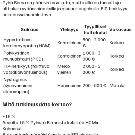
Pyhä Birma on pääosin terve rotu, mutta sillä on tunnettuja
alttiuksia sydänsairauksille ja munuaisongelmille. FIP-herkkyys
on rodussa huomioitava.
Tyypilliset
Sairaus
Yleisyys
Vakavuus
hoitokulut
Hypertrofinen
500 - 2 000
Kohtalainen
Korkea
kardiomyopatia (HCM)
€
Polykystinen
1 000 - 3
Kohtalainen
Korkea
munuaistauti (PKD)
000 €
FIP-herkkyys (tarttuva
Melko
2 000 - 5
Korkea
vatsakalvontulehdus)
yleinen
000 €
Nystagmus
(synnynnäinen
Harvinainen
200 - 500 €
Matala
silmävapina)
Mitä tutkimusdata kertoo?
~15 %
Arviolta 15 % Pyhistä Birmoista kehittää HCM:n
Kohonnut
Rotu on keskimääräistä herkempi FIP-virukselle