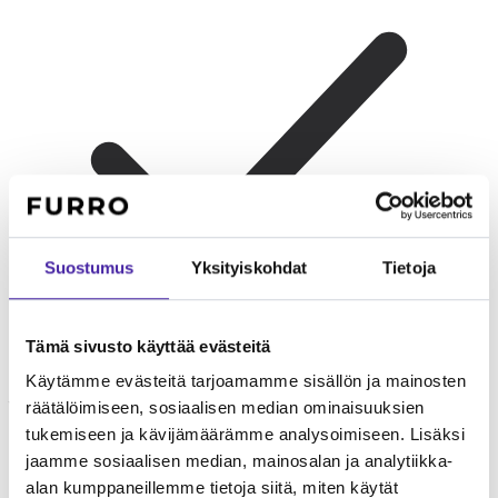
Suostumus
Yksityiskohdat
Tietoja
Tämä sivusto käyttää evästeitä
Käytämme evästeitä tarjoamamme sisällön ja mainosten
Yksin asuvat
Sopii hyvin, kunhan omistaja viettää aikaa kotona.
räätälöimiseen, sosiaalisen median ominaisuuksien
Toinen kissa on hyvä ratkaisu yksinäisyyden ehkäisyyn.
tukemiseen ja kävijämäärämme analysoimiseen. Lisäksi
jaamme sosiaalisen median, mainosalan ja analytiikka-
alan kumppaneillemme tietoja siitä, miten käytät