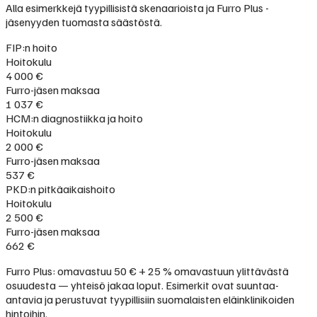
Alla esimerkkejä tyypillisistä skenaarioista ja Furro Plus -
jäsenyyden tuomasta säästöstä.
FIP:n hoito
Hoitokulu
4 000 €
Furro-jäsen maksaa
1 037 €
HCM:n diagnostiikka ja hoito
Hoitokulu
2 000 €
Furro-jäsen maksaa
537 €
PKD:n pitkäaikaishoito
Hoitokulu
2 500 €
Furro-jäsen maksaa
662 €
Furro Plus: omavastuu 50 € + 25 % omavastuun ylittävästä
osuudesta — yhteisö jakaa loput. Esimerkit ovat suuntaa-
antavia ja perustuvat tyypillisiin suomalaisten eläinklinikoiden
hintoihin.