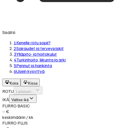
Sisältö
1
Kenelle rotu sopii?
2
Sairaudet ja terveysriskit
3
Ylläpito- ja hoitokulut
4
Turkinhoito, liikunta ja arki
5
Pennut ja hankinta
6
Usein kysyttyä
Koira
Kissa
ROTU
Ladataan...
IKÄ
Valitse ikä
FURRO BASIC
-- €
keskimäärin / kk
FURRO PLUS