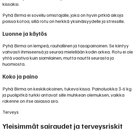
kissaksi.
Pyhä Birma ei sovellu omistajalle, joka on hyvin pitkiä aikoja
poissa kotoa, sillä rotu on herkkä yksinäisyydelle ja stressille.
Luonne ja käytös
Pyhä Birma on lempeä, rauhallinen ja tasapainoinen. Se kiintyy
vahvasti ihmiseensä ja seuraa mielellään kodin arkea. Rotu ei ole
yhtä vaativa kuin siamilainen, mutta nauttii seurasta ja
huomiosta.
Koko ja paino
Pyhä Birma on keskikokoinen, tukeva kissa. Painoluokka 3-6 kg
ja puolipitkä turkki antavat sille muhkean olemuksen, vaikka
rakenne on itse asiassa siro.
Terveys
Yleisimmät sairaudet ja terveysriskit