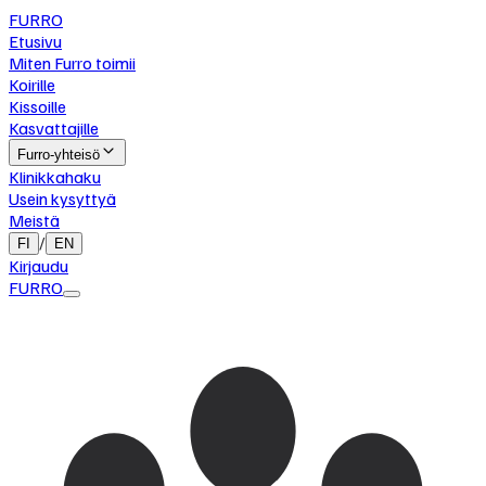
FURRO
Etusivu
Miten Furro toimii
Koirille
Kissoille
Kasvattajille
Furro-yhteisö
Klinikkahaku
Usein kysyttyä
Meistä
/
FI
EN
Kirjaudu
FURRO