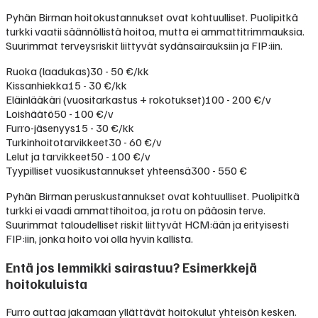
Pyhän Birman hoitokustannukset ovat kohtuulliset. Puolipitkä
turkki vaatii säännöllistä hoitoa, mutta ei ammattitrimmauksia.
Suurimmat terveysriskit liittyvät sydänsairauksiin ja FIP:iin.
Ruoka (laadukas)
30 - 50 €/kk
Kissanhiekka
15 - 30 €/kk
Eläinlääkäri (vuositarkastus + rokotukset)
100 - 200 €/v
Loishäätö
50 - 100 €/v
Furro-jäsenyys
15 - 30 €/kk
Turkinhoitotarvikkeet
30 - 60 €/v
Lelut ja tarvikkeet
50 - 100 €/v
Tyypilliset vuosikustannukset yhteensä
300 - 550 €
Pyhän Birman peruskustannukset ovat kohtuulliset. Puolipitkä
turkki ei vaadi ammattihoitoa, ja rotu on pääosin terve.
Suurimmat taloudelliset riskit liittyvät HCM:ään ja erityisesti
FIP:iin, jonka hoito voi olla hyvin kallista.
Entä jos lemmikki sairastuu? Esimerkkejä
hoitokuluista
Furro auttaa jakamaan yllättävät hoitokulut yhteisön kesken.