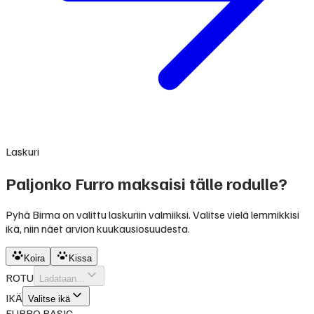
Laskuri
Paljonko Furro maksaisi tälle rodulle?
Pyhä Birma on valittu laskuriin valmiiksi. Valitse vielä lemmikkisi
ikä, niin näet arvion kuukausiosuudesta.
Koira
Kissa
ROTU
Ladataan...
IKÄ
Valitse ikä
FURRO BASIC