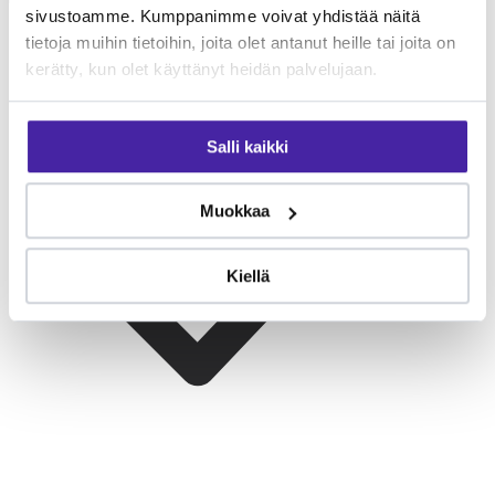
sivustoamme. Kumppanimme voivat yhdistää näitä
tarvitse pitkiä lenkkejä.
tietoja muihin tietoihin, joita olet antanut heille tai joita on
kerätty, kun olet käyttänyt heidän palvelujaan.
Salli kaikki
Muokkaa
Kiellä