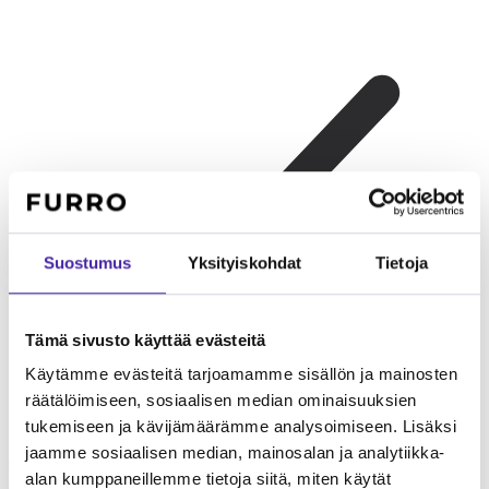
Suostumus
Yksityiskohdat
Tietoja
Tämä sivusto käyttää evästeitä
Käytämme evästeitä tarjoamamme sisällön ja mainosten
räätälöimiseen, sosiaalisen median ominaisuuksien
tukemiseen ja kävijämäärämme analysoimiseen. Lisäksi
Kerrostaloasujalle
Ranskanbulldoggi on ihanteellinen
jaamme sosiaalisen median, mainosalan ja analytiikka-
kerrostalokoira. Pieni koko, matala liikuntatarve ja vähäinen
alan kumppaneillemme tietoja siitä, miten käytät
haukkuisuus tekevät siitä sopivan kaupunkiasumiseen. Rotu ei