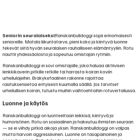
Seniorin seuralaiseksi
Ranskanbulldoggi sopii erinomaisesti
senioreille. Matala liikuntatarve, pieni koko ja kiintyvä luonne
tekevät siitä hyvän seuralaisen rauhalliseen elämäntyyliin. Rotu
nauttii yhdessäolosta ja sopeutuu omistajan rytmiin.
Ranskanbulldoggi ei sovi omistajalle, joka haluaa aktiivisen
lenkkikaverin pitkille retkille tai harrasta-koiran koviin
urheilulajeihin. Brakykefaalinen rakenne rajoittaa
rasituksensietoa erityisesti kuumalla säällä. Jos tarvitset
urheilullisen koiran, tutustu muihin vaihtoehtoihin rotuvertailussa.
Luonne ja käytös
Ranskanbulldoggi on luonteeltaan leikkisä, kiintyvä ja
humoristinen. Rotu on sosiaalinen ja hakeutuu ihmisten seuraan
— se ei viihdy pitkiä aikoja yksin. Ranskanbulldoggi on valpas
mutta harvoin aggressiivinen. Luonne on tasapainoinen ja