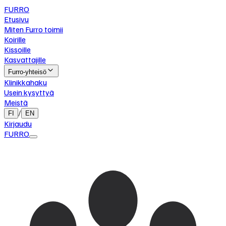
FURRO
Etusivu
Miten Furro toimii
Koirille
Kissoille
Kasvattajille
Furro-yhteisö
Klinikkahaku
Usein kysyttyä
Meistä
/
FI
EN
Kirjaudu
FURRO