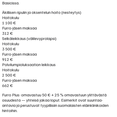
Basicissa.
Äkillisen ripulin ja oksentelun hoito (nesteytys)
Hoitokulu
1 100 €
Furro-jäsen maksaa
312 €
Selkäleikkaus (välilevyprolapsi)
Hoitokulu
3 500 €
Furro-jäsen maksaa
912 €
Polvilumpioluksaation leikkaus
Hoitokulu
2 500 €
Furro-jäsen maksaa
662 €
Furro Plus: omavastuu 50 € + 25 % omavastuun ylittävästä
osuudesta — yhteisö jakaa loput. Esimerkit ovat suuntaa-
antavia ja perustuvat tyypillisiin suomalaisten eläinklinikoiden
hintoihin.