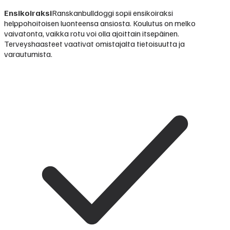
Ensikoiraksi
Ranskanbulldoggi sopii ensikoiraksi
helppohoitoisen luonteensa ansiosta. Koulutus on melko
vaivatonta, vaikka rotu voi olla ajoittain itsepäinen.
Terveyshaasteet vaativat omistajalta tietoisuutta ja
varautumista.