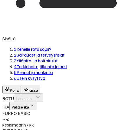
Sisältö
1
Kenelle rotu sopii?
2
Sairaudet ja terveysriskit
3
Ylläpito- ja hoitokulut
4
Turkinhoito, liikunta ja arki
5
Pennut ja hankinta
6
Usein kysyttyä
Koira
Kissa
ROTU
Ladataan...
IKÄ
Valitse ikä
FURRO BASIC
-- €
keskimäärin / kk