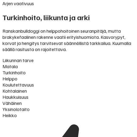
Arjen vaativuus
Turkinhoito, liikunta ja arki
Ranskanbulldoggi on helppohoitoinen seuranpitäjä, mutta
brakykefaalinen rakenne vaatii erityishuomiota. Kasvorypyt,
korvat ja hengitys tarvitsevat säännöllistä tarkkailua. Kuumalla
säällä rasitusta on rajoitettava.
Liikunnan tarve
Matala
Turkinhoito
Helppo
Koulutettavuus
Kohtalainen
Haukkuisuus
Vähäinen
Yksinolotaito
Heikko