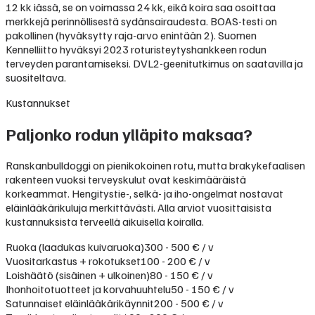
12 kk iässä, se on voimassa 24 kk, eikä koira saa osoittaa
merkkejä perinnöllisestä sydänsairaudesta. BOAS-testi on
pakollinen (hyväksytty raja-arvo enintään 2). Suomen
Kennelliitto hyväksyi 2023 roturisteytyshankkeen rodun
terveyden parantamiseksi. DVL2-geenitutkimus on saatavilla ja
suositeltava.
Kustannukset
Paljonko rodun ylläpito maksaa?
Ranskanbulldoggi on pienikokoinen rotu, mutta brakykefaalisen
rakenteen vuoksi terveyskulut ovat keskimääräistä
korkeammat. Hengitystie-, selkä- ja iho-ongelmat nostavat
eläinlääkärikuluja merkittävästi. Alla arviot vuosittaisista
kustannuksista terveellä aikuisella koiralla.
Ruoka (laadukas kuivaruoka)
300 - 500 € / v
Vuositarkastus + rokotukset
100 - 200 € / v
Loishäätö (sisäinen + ulkoinen)
80 - 150 € / v
Ihonhoitotuotteet ja korvahuuhtelu
50 - 150 € / v
Satunnaiset eläinlääkärikäynnit
200 - 500 € / v