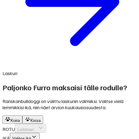
Laskuri
Paljonko Furro maksaisi tälle rodulle?
Ranskanbulldoggi on valittu laskuriin valmiiksi. Valitse vielä
lemmikkisi ikä, niin näet arvion kuukausiosuudesta.
Koira
Kissa
ROTU
Ladataan...
IKÄ
Valitse ikä