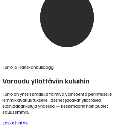
Furro ja Ranskanbulldoggi
Varaudu yllättäviin kuluihin
Furro on yhteisömallilla toimiva vaihtoehto perinteiselle
lemmikkivakuutukselle. Jäsenet jakavat yllättäviä
eläinlääkärikuluja yhdessä — keskimäärin noin puolet
edullisemmin.
Laske hintasi