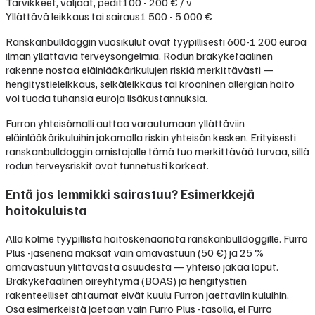
Tarvikkeet, valjaat, pedit
100 - 200 € / v
Yllättävä leikkaus tai sairaus
1 500 - 5 000 €
Ranskanbulldoggin vuosikulut ovat tyypillisesti 600-1 200 euroa
ilman yllättäviä terveysongelmia. Rodun brakykefaalinen
rakenne nostaa eläinlääkärikulujen riskiä merkittävästi —
hengitystieleikkaus, selkäleikkaus tai krooninen allergian hoito
voi tuoda tuhansia euroja lisäkustannuksia.
Furron yhteisömalli auttaa varautumaan yllättäviin
eläinlääkärikuluihin jakamalla riskin yhteisön kesken. Erityisesti
ranskanbulldoggin omistajalle tämä tuo merkittävää turvaa, sillä
rodun terveysriskit ovat tunnetusti korkeat.
Entä jos lemmikki sairastuu? Esimerkkejä
hoitokuluista
Alla kolme tyypillistä hoitoskenaariota ranskanbulldoggille. Furro
Plus -jäsenenä maksat vain omavastuun (50 €) ja 25 %
omavastuun ylittävästä osuudesta — yhteisö jakaa loput.
Brakykefaalinen oireyhtymä (BOAS) ja hengitystien
rakenteelliset ahtaumat eivät kuulu Furron jaettaviin kuluihin.
Osa esimerkeistä jaetaan vain Furro Plus -tasolla, ei Furro