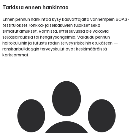
Tarkista ennen hankintaa
Ennen pennun hankintaa kysy kasvattajalta vanhempien BOAS-
testitulokset, lonkka- ja selkäkuvien tulokset sekä
silmätutkimukset. Varmista, ettei suvussa ole vakavia
selkäsairauksia tai hengitysongelmia. Varaudu pennun
hoitokuluihin ja tutustu rodun terveysriskeihin etukäteen —
ranskanbulldoggin terveyskulut ovat keskimääräistä
korkeammat.