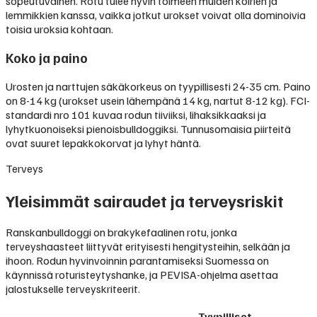
sopeutuvainen. Rotu tulee hyvin toimeen muiden koirien ja
lemmikkien kanssa, vaikka jotkut urokset voivat olla dominoivia
toisia uroksia kohtaan.
Koko ja paino
Urosten ja narttujen säkäkorkeus on tyypillisesti 24-35 cm. Paino
on 8-14 kg (urokset usein lähempänä 14 kg, nartut 8-12 kg). FCI-
standardi nro 101 kuvaa rodun tiiviiksi, lihaksikkaaksi ja
lyhytkuonoiseksi pienoisbulldoggiksi. Tunnusomaisia piirteitä
ovat suuret lepakkokorvat ja lyhyt häntä.
Terveys
Yleisimmät sairaudet ja terveysriskit
Ranskanbulldoggi on brakykefaalinen rotu, jonka
terveyshaasteet liittyvät erityisesti hengitysteihin, selkään ja
ihoon. Rodun hyvinvoinnin parantamiseksi Suomessa on
käynnissä roturisteytyshanke, ja PEVISA-ohjelma asettaa
jalostukselle terveyskriteerit.
Tyypilliset