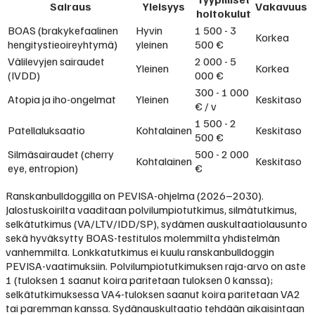
Sairaus
Yleisyys
Vakavuus
hoitokulut
BOAS (brakykefaalinen
Hyvin
1 500 - 3
Korkea
hengitystieoireyhtymä)
yleinen
500 €
Välilevyjen sairaudet
2 000 - 5
Yleinen
Korkea
(IVDD)
000 €
300 - 1 000
Atopia ja iho-ongelmat
Yleinen
Keskitaso
€ / v
1 500 - 2
Patellaluksaatio
Kohtalainen
Keskitaso
500 €
Silmäsairaudet (cherry
500 - 2 000
Kohtalainen
Keskitaso
eye, entropion)
€
Ranskanbulldoggilla on PEVISA-ohjelma (2026–2030).
Jalostuskoirilta vaaditaan polvilumpiotutkimus, silmätutkimus,
selkätutkimus (VA/LTV/IDD/SP), sydämen auskultaatiolausunto
sekä hyväksytty BOAS-testitulos molemmilta yhdistelmän
vanhemmilta. Lonkkatutkimus ei kuulu ranskanbulldoggin
PEVISA-vaatimuksiin. Polvilumpiotutkimuksen raja-arvo on aste
1 (tuloksen 1 saanut koira paritetaan tuloksen 0 kanssa);
selkätutkimuksessa VA4-tuloksen saanut koira paritetaan VA2
tai paremman kanssa. Sydänauskultaatio tehdään aikaisintaan