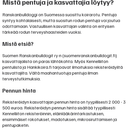
Mistä pentuja ja kasvattajia löytyy?
Ranskanbulldoggi on Suomessa suosittu koirarotu. Pentuja
syntyy kohtalaisesti, mutta suositun rodun pentuja voi joutua
odottamaan. Vastuullisen kasvattajan valinta on erityisen
tärkeää rodun terveyshaasteiden vuoksi.
Mistä etsiä?
Suomen Ranskanbulldogit ry:n (suomenranskanbulldogit.fi)
kasvattajalista on paras lähtökohta. Myös Kennelliiton
pentulista ja Hankikoira.fi tarjoavat ilmoituksia rekisteröidyiltä
kasvattajilta. Vältä maahantuotuja pentuja ilman
terveystutkimuksia.
Pennun hinta
Rekisteröidyn kasvattajan pennun hinta on tyypillisesti
2 000 - 3
500 euroa
.
Rekisteröidyn pennun hinta sisältää tyypillisesti
Kennelliiton rekisteröinnin, eläinlääkärintarkastuksen,
ensimmäiset rokotukset, madotuksen, mikrosiruttamisen ja
pentupaketin.