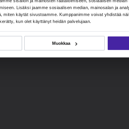
mme sisällön ja mainosten räätälöimiseen, sosiaalisen median
iseen. Lisäksi jaamme sosiaalisen median, mainosalan ja analy
, miten käytät sivustoamme. Kumppanimme voivat yhdistää näitä t
n kerätty, kun olet käyttänyt heidän palvelujaan.
Muokkaa