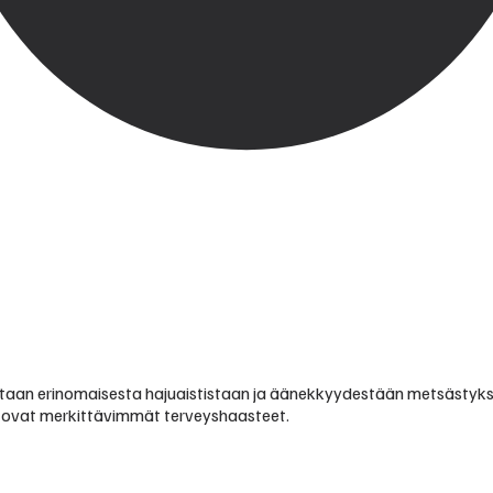
etaan erinomaisesta hajuaististaan ja äänekkyydestään metsästykse
a ovat merkittävimmät terveyshaasteet.