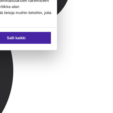
 ominaisuuksien tukemiseen
tiikka-alan
ietoja muihin tietoihin, joita
Salli kaikki