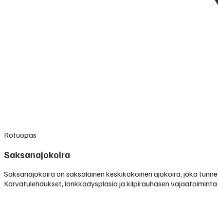
Rotuopas
Saksanajokoira
Saksanajokoira on saksalainen keskikokoinen ajokoira, joka tunn
Korvatulehdukset, lonkkadysplasia ja kilpirauhasen vajaatoimint