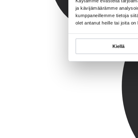
Käytämme evästeitä tarjoama
ja kävijämäärämme analysoim
kumppaneillemme tietoja siitä
olet antanut heille tai joita o
Kiellä