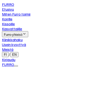
FURRO
Etusivu
Miten Furro toimii
Koirille
Kissoille
Kasvattajille
Furro-yhteisö
Klinikkahaku
Usein kysyttyä
Meistä
/
FI
EN
Kirjaudu
FURRO