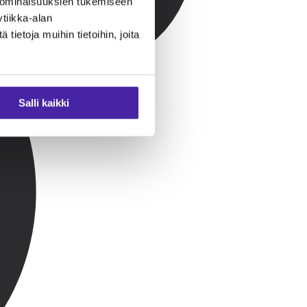
 ominaisuuksien tukemiseen
tiikka-alan
ietoja muihin tietoihin, joita
Salli kaikki