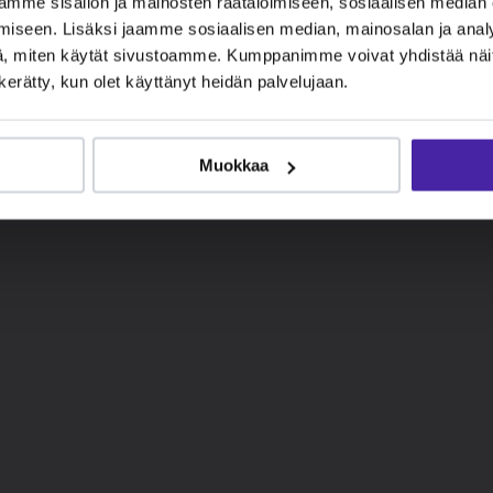
mme sisällön ja mainosten räätälöimiseen, sosiaalisen median
iseen. Lisäksi jaamme sosiaalisen median, mainosalan ja analy
, miten käytät sivustoamme. Kumppanimme voivat yhdistää näitä t
n kerätty, kun olet käyttänyt heidän palvelujaan.
Muokkaa