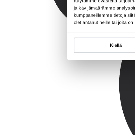
Käytämme evästeitä tarjoama
ja kävijämäärämme analysoim
kumppaneillemme tietoja siitä
olet antanut heille tai joita o
Kiellä