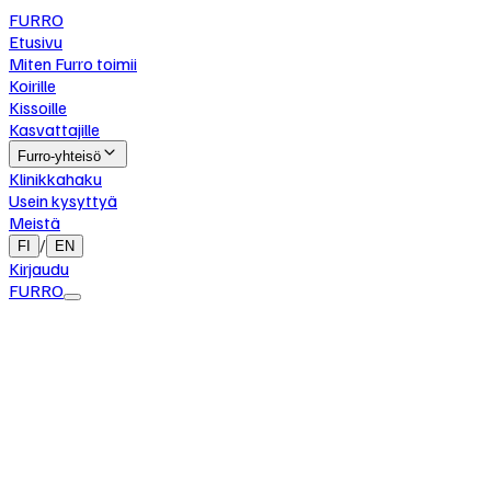
FURRO
Etusivu
Miten Furro toimii
Koirille
Kissoille
Kasvattajille
Furro-yhteisö
Klinikkahaku
Usein kysyttyä
Meistä
/
FI
EN
Kirjaudu
FURRO