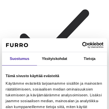
Suostumus
Yksityiskohdat
Tietoja
Tämä sivusto käyttää evästeitä
Käytämme evästeitä tarjoamamme sisällön ja mainosten
räätälöimiseen, sosiaalisen median ominaisuuksien
Yksin asuvat
Sopii hyvin yksin asuvalle, joka nauttii
tukemiseen ja kävijämäärämme analysoimiseen. Lisäksi
turkinhoitorutiinista ja seurakissan seurasta.
jaamme sosiaalisen median, mainosalan ja analytiikka-
alan kumppaneillemme tietoja siitä, miten käytät