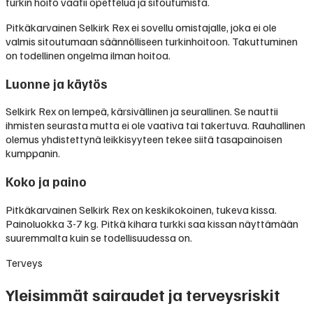
turkin hoito vaatii opettelua ja sitoutumista.
Pitkäkarvainen Selkirk Rex ei sovellu omistajalle, joka ei ole
valmis sitoutumaan säännölliseen turkinhoitoon. Takuttuminen
on todellinen ongelma ilman hoitoa.
Luonne ja käytös
Selkirk Rex on lempeä, kärsivällinen ja seurallinen. Se nauttii
ihmisten seurasta mutta ei ole vaativa tai takertuva. Rauhallinen
olemus yhdistettynä leikkisyyteen tekee siitä tasapainoisen
kumppanin.
Koko ja paino
Pitkäkarvainen Selkirk Rex on keskikokoinen, tukeva kissa.
Painoluokka 3-7 kg. Pitkä kihara turkki saa kissan näyttämään
suuremmalta kuin se todellisuudessa on.
Terveys
Yleisimmät sairaudet ja terveysriskit