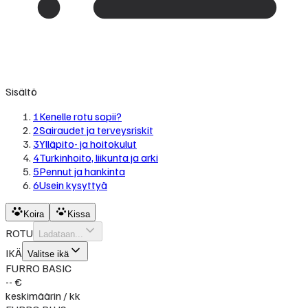
Sisältö
1
Kenelle rotu sopii?
2
Sairaudet ja terveysriskit
3
Ylläpito- ja hoitokulut
4
Turkinhoito, liikunta ja arki
5
Pennut ja hankinta
6
Usein kysyttyä
Koira
Kissa
ROTU
Ladataan...
IKÄ
Valitse ikä
FURRO BASIC
-- €
keskimäärin / kk