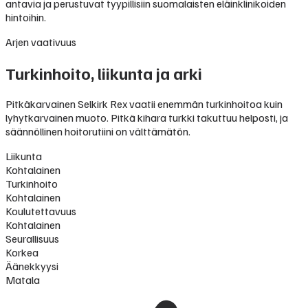
antavia ja perustuvat tyypillisiin suomalaisten eläinklinikoiden
hintoihin.
Arjen vaativuus
Turkinhoito, liikunta ja arki
Pitkäkarvainen Selkirk Rex vaatii enemmän turkinhoitoa kuin
lyhytkarvainen muoto. Pitkä kihara turkki takuttuu helposti, ja
säännöllinen hoitorutiini on välttämätön.
Liikunta
Kohtalainen
Turkinhoito
Kohtalainen
Koulutettavuus
Kohtalainen
Seurallisuus
Korkea
Äänekkyysi
Matala