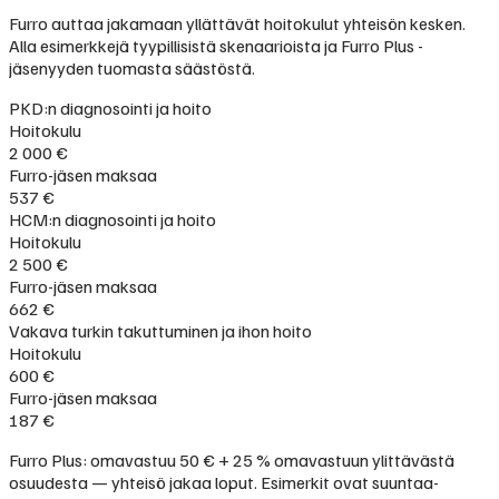
Furro auttaa jakamaan yllättävät hoitokulut yhteisön kesken.
Alla esimerkkejä tyypillisistä skenaarioista ja Furro Plus -
jäsenyyden tuomasta säästöstä.
PKD:n diagnosointi ja hoito
Hoitokulu
2 000 €
Furro-jäsen maksaa
537 €
HCM:n diagnosointi ja hoito
Hoitokulu
2 500 €
Furro-jäsen maksaa
662 €
Vakava turkin takuttuminen ja ihon hoito
Hoitokulu
600 €
Furro-jäsen maksaa
187 €
Furro Plus: omavastuu 50 € + 25 % omavastuun ylittävästä
osuudesta — yhteisö jakaa loput. Esimerkit ovat suuntaa-