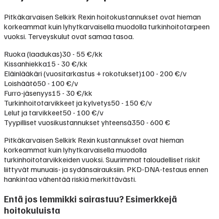
Pitkäkarvaisen Selkirk Rexin hoitokustannukset ovat hieman
korkeammat kuin lyhytkarvaisella muodolla turkinhoitotarpeen
vuoksi. Terveyskulut ovat samaa tasoa.
Ruoka (laadukas)
30 - 55 €/kk
Kissanhiekka
15 - 30 €/kk
Eläinlääkäri (vuositarkastus + rokotukset)
100 - 200 €/v
Loishäätö
50 - 100 €/v
Furro-jäsenyys
15 - 30 €/kk
Turkinhoitotarvikkeet ja kylvetys
50 - 150 €/v
Lelut ja tarvikkeet
50 - 100 €/v
Tyypilliset vuosikustannukset yhteensä
350 - 600 €
Pitkäkarvaisen Selkirk Rexin kustannukset ovat hieman
korkeammat kuin lyhytkarvaisella muodolla
turkinhoitotarvikkeiden vuoksi. Suurimmat taloudelliset riskit
liittyvät munuais- ja sydänsairauksiin. PKD-DNA-testaus ennen
hankintaa vähentää riskiä merkittävästi.
Entä jos lemmikki sairastuu? Esimerkkejä
hoitokuluista