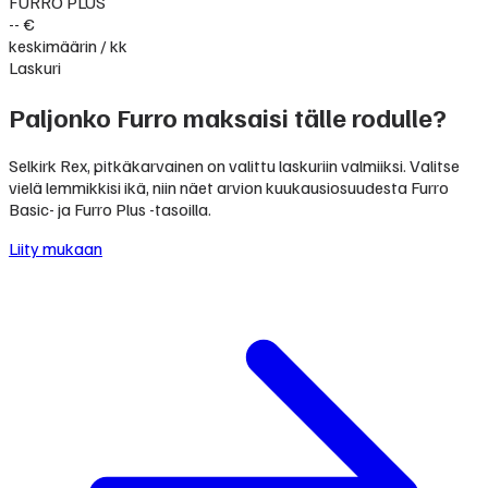
FURRO PLUS
-- €
keskimäärin / kk
Laskuri
Paljonko Furro maksaisi tälle rodulle?
Selkirk Rex, pitkäkarvainen on valittu laskuriin valmiiksi. Valitse
vielä lemmikkisi ikä, niin näet arvion kuukausiosuudesta Furro
Basic- ja Furro Plus -tasoilla.
Liity mukaan