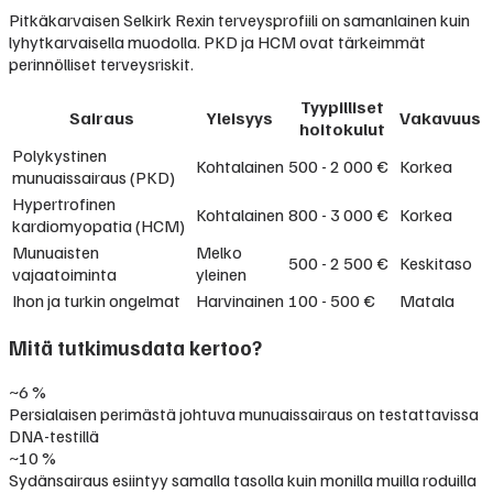
Pitkäkarvaisen Selkirk Rexin terveysprofiili on samanlainen kuin
lyhytkarvaisella muodolla. PKD ja HCM ovat tärkeimmät
perinnölliset terveysriskit.
Tyypilliset
Sairaus
Yleisyys
Vakavuus
hoitokulut
Polykystinen
Kohtalainen
500 - 2 000 €
Korkea
munuaissairaus (PKD)
Hypertrofinen
Kohtalainen
800 - 3 000 €
Korkea
kardiomyopatia (HCM)
Munuaisten
Melko
500 - 2 500 €
Keskitaso
vajaatoiminta
yleinen
Ihon ja turkin ongelmat
Harvinainen
100 - 500 €
Matala
Mitä tutkimusdata kertoo?
~6 %
Persialaisen perimästä johtuva munuaissairaus on testattavissa
DNA-testillä
~10 %
Sydänsairaus esiintyy samalla tasolla kuin monilla muilla roduilla