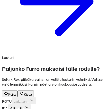
Laskuri
Paljonko Furro maksaisi tälle rodulle?
Selkirk Rex, pitkäkarvainen on valittu laskuriin valmiiksi. Valitse
vielä lemmikkisi ikä, niin näet arvion kuukausiosuudesta.
Koira
Kissa
ROTU
Ladataan...
IKÄ
Valitse ikä