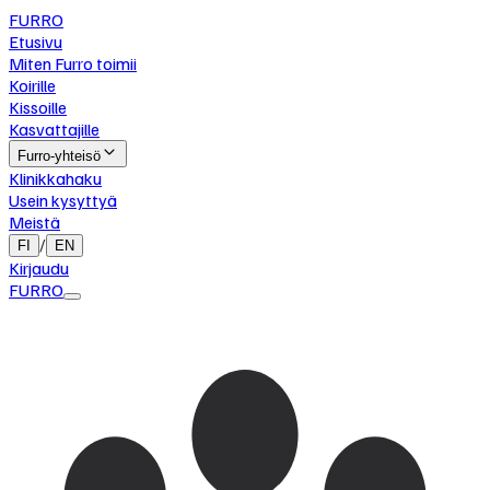
FURRO
Etusivu
Miten Furro toimii
Koirille
Kissoille
Kasvattajille
Furro-yhteisö
Klinikkahaku
Usein kysyttyä
Meistä
/
FI
EN
Kirjaudu
FURRO