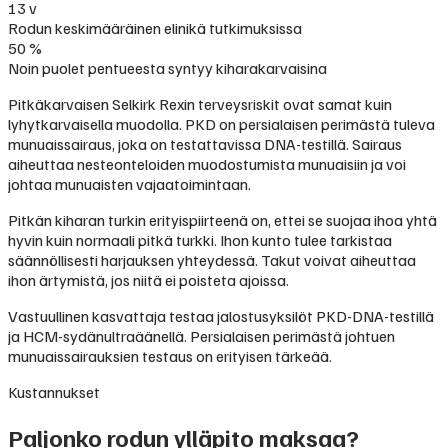
13 v
Rodun keskimääräinen elinikä tutkimuksissa
50 %
Noin puolet pentueesta syntyy kiharakarvaisina
Pitkäkarvaisen Selkirk Rexin terveysriskit ovat samat kuin
lyhytkarvaisella muodolla. PKD on persialaisen perimästä tuleva
munuaissairaus, joka on testattavissa DNA-testillä. Sairaus
aiheuttaa nesteonteloiden muodostumista munuaisiin ja voi
johtaa munuaisten vajaatoimintaan.
Pitkän kiharan turkin erityispiirteenä on, ettei se suojaa ihoa yhtä
hyvin kuin normaali pitkä turkki. Ihon kunto tulee tarkistaa
säännöllisesti harjauksen yhteydessä. Takut voivat aiheuttaa
ihon ärtymistä, jos niitä ei poisteta ajoissa.
Vastuullinen kasvattaja testaa jalostusyksilöt PKD-DNA-testillä
ja HCM-sydänultraäänellä. Persialaisen perimästä johtuen
munuaissairauksien testaus on erityisen tärkeää.
Kustannukset
Paljonko rodun ylläpito maksaa?