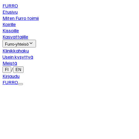
FURRO
Etusivu
Miten Furro toimii
Koirille
Kissoille
Kasvattajille
Furro-yhteisö
Klinikkahaku
Usein kysyttyä
Meistä
/
FI
EN
Kirjaudu
FURRO