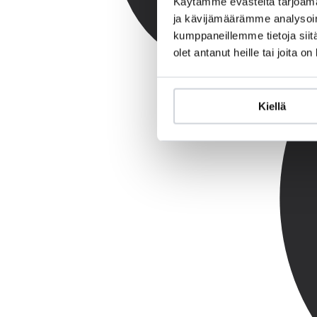
Käytämme evästeitä tarjoama
ja kävijämäärämme analysoim
kumppaneillemme tietoja siitä
olet antanut heille tai joita o
Kiellä