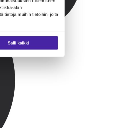
 ominaisuuksien tukemiseen
tiikka-alan
ietoja muihin tietoihin, joita
Salli kaikki