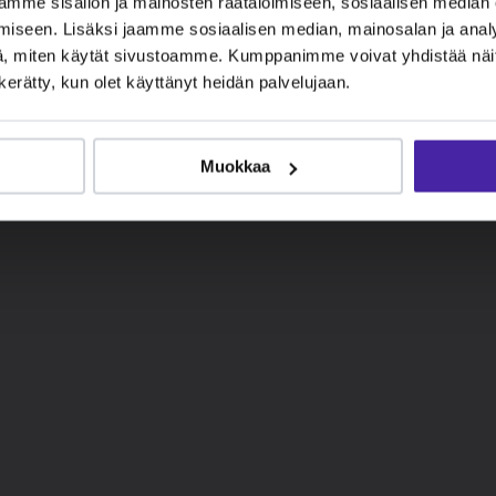
mme sisällön ja mainosten räätälöimiseen, sosiaalisen median
iseen. Lisäksi jaamme sosiaalisen median, mainosalan ja analy
, miten käytät sivustoamme. Kumppanimme voivat yhdistää näitä t
n kerätty, kun olet käyttänyt heidän palvelujaan.
Muokkaa