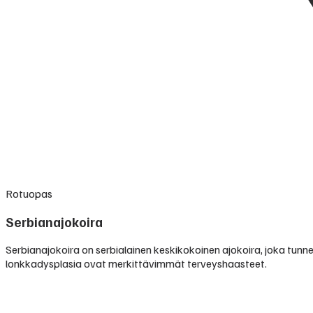
Rotuopas
Serbianajokoira
Serbianajokoira on serbialainen keskikokoinen ajokoira, joka tu
lonkkadysplasia ovat merkittävimmät terveyshaasteet.