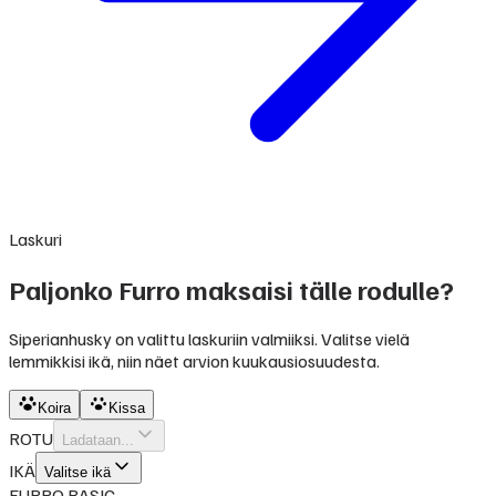
Laskuri
Paljonko Furro maksaisi tälle rodulle?
Siperianhusky on valittu laskuriin valmiiksi. Valitse vielä
lemmikkisi ikä, niin näet arvion kuukausiosuudesta.
Koira
Kissa
ROTU
Ladataan...
IKÄ
Valitse ikä
FURRO BASIC