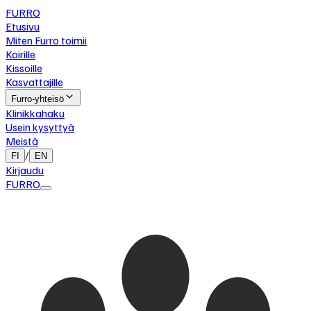
FURRO
Etusivu
Miten Furro toimii
Koirille
Kissoille
Kasvattajille
Furro-yhteisö
Klinikkahaku
Usein kysyttyä
Meistä
/
FI
EN
Kirjaudu
FURRO