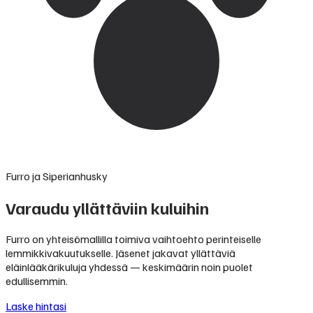
Furro ja Siperianhusky
Varaudu yllättäviin kuluihin
Furro on yhteisömallilla toimiva vaihtoehto perinteiselle
lemmikkivakuutukselle. Jäsenet jakavat yllättäviä
eläinlääkärikuluja yhdessä — keskimäärin noin puolet
edullisemmin.
Laske hintasi