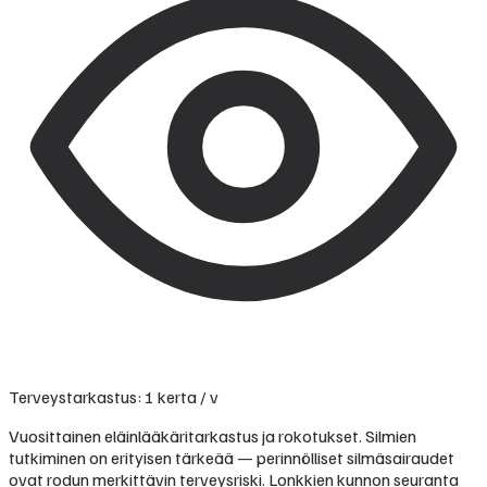
Terveystarkastus: 1 kerta / v
Vuosittainen eläinlääkäritarkastus ja rokotukset. Silmien
tutkiminen on erityisen tärkeää — perinnölliset silmäsairaudet
ovat rodun merkittävin terveysriski. Lonkkien kunnon seuranta