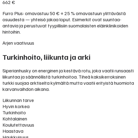
662 €
Furro Plus: omavastuu 50 € + 25 % omavastuun ylittävästä
osuudesta — yhteisö jakaa loput. Esimerkit ovat suuntaa-
antavia ja perustuvat tyypillisiin suomalaisten eläinklinikoiden
hintoihin.
Arjen vaativuus
Turkinhoito, liikunta ja arki
Siperianhusky on energinen ja kestävä rotu, joka vaatii runsaasti
liikuntaa ja säännöllistä turkinhoitoa. Tiheä kaksikerroksinen
turkki suojaa arktiselta kylmältä mutta vaatii erityistä huomiota
karvanvaihdon aikana.
Liikunnan tarve
Hyvin korkea
Turkinhoito
Kohtalainen
Koulutettavuus
Haastava
Haukkuisuus