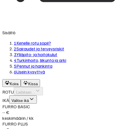
Sisältö
1
Kenelle rotu sopii?
2
Sairaudet ja terveysriskit
3
Ylläpito- ja hoitokulut
4
Turkinhoito, liikunta ja arki
5
Pennut ja hankinta
6
Usein kysyttyä
Koira
Kissa
ROTU
Ladataan...
IKÄ
Valitse ikä
FURRO BASIC
-- €
keskimäärin / kk
FURRO PLUS