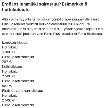
Entä jos lemmikki sairastuu? Esimerkkejä
hoitokuluista
Alla kolme tyypillistä hoitoskenaariota siperianhuskylle. Furro
Plus -jäsenenä maksat vain omavastuun (50 €) ja 25 %
omavastuun ylittävästä osuudesta — yhteisö jakaa loput. Osa
esimerkeistä jaetaan vain Furro Plus -tasolla, ei Furro Basicissa.
Lonkkaleikkaus
Hoitokulu
3 000 €
Furro-jäsen maksaa
787 €
Kaihileikkaus
Hoitokulu
2 500 €
Furro-jäsen maksaa
662 €
Ristisidevamman leikkaus
Hoitokulu
2 500 €
Furro-jäsen maksaa