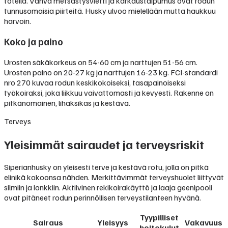
totella. Vahva metsästysvietti ja karkaustaipumus ovat rodun
tunnusomaisia piirteitä. Husky ulvoo mielellään mutta haukkuu
harvoin.
Koko ja paino
Urosten säkäkorkeus on 54-60 cm ja narttujen 51-56 cm.
Urosten paino on 20-27 kg ja narttujen 16-23 kg. FCI-standardi
nro 270 kuvaa rodun keskikokoiseksi, tasapainoiseksi
työkoiraksi, joka liikkuu vaivattomasti ja kevyesti. Rakenne on
pitkänomainen, lihaksikas ja kestävä.
Terveys
Yleisimmät sairaudet ja terveysriskit
Siperianhusky on yleisesti terve ja kestävä rotu, jolla on pitkä
elinikä kokoonsa nähden. Merkittävimmät terveyshuolet liittyvät
silmiin ja lonkkiin. Aktiivinen rekikoirakäyttö ja laaja geenipooli
ovat pitäneet rodun perinnöllisen terveystilanteen hyvänä.
Tyypilliset
Sairaus
Yleisyys
Vakavuus
hoitokulut