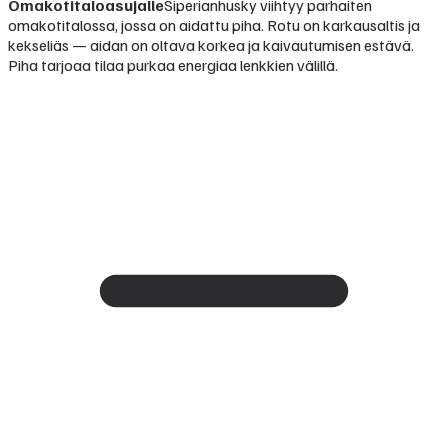
Omakotitaloasujalle
Siperianhusky viihtyy parhaiten
omakotitalossa, jossa on aidattu piha. Rotu on karkausaltis ja
kekseliäs — aidan on oltava korkea ja kaivautumisen estävä.
Piha tarjoaa tilaa purkaa energiaa lenkkien välillä.