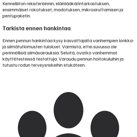
Kennelliiton rekisteröinnin, eläinlääkärintarkastuksen,
ensimmäiset rokotukset, madotuksen, mikrosiruttamisen ja
pentupaketin.
Tarkista ennen hankintaa
Ennen pennun hankintaa kysy kasvattajalta vanhempien lonkka-
ja silmätutkimusten tulokset. Varmista, ettei suvussa ole
perinnöllisiä silmäsairauksia. Selvitä, ovatko vanhemmat
käyttötesteissä testattuja. Varaudu pennun hoitokuluihin ja
tutustu rodun terveysriskeihin etukäteen.