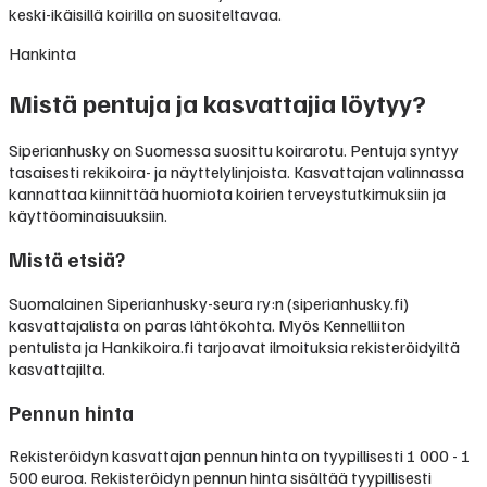
keski-ikäisillä koirilla on suositeltavaa.
Hankinta
Mistä pentuja ja kasvattajia löytyy?
Siperianhusky on Suomessa suosittu koirarotu. Pentuja syntyy
tasaisesti rekikoira- ja näyttelylinjoista. Kasvattajan valinnassa
kannattaa kiinnittää huomiota koirien terveystutkimuksiin ja
käyttöominaisuuksiin.
Mistä etsiä?
Suomalainen Siperianhusky-seura ry:n (siperianhusky.fi)
kasvattajalista on paras lähtökohta. Myös Kennelliiton
pentulista ja Hankikoira.fi tarjoavat ilmoituksia rekisteröidyiltä
kasvattajilta.
Pennun hinta
Rekisteröidyn kasvattajan pennun hinta on tyypillisesti
1 000 - 1
500 euroa
.
Rekisteröidyn pennun hinta sisältää tyypillisesti