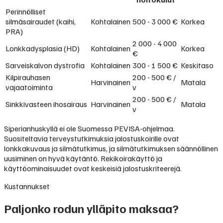
Perinnölliset
silmäsairaudet (kaihi,
Kohtalainen
500 - 3 000 €
Korkea
PRA)
2 000 - 4 000
Lonkkadysplasia (HD)
Kohtalainen
Korkea
€
Sarveiskalvon dystrofia
Kohtalainen
300 - 1 500 €
Keskitaso
Kilpirauhasen
200 - 500 € /
Harvinainen
Matala
vajaatoiminta
v
200 - 500 € /
Sinkkivasteen ihosairaus
Harvinainen
Matala
v
Siperianhuskyllä ei ole Suomessa PEVISA-ohjelmaa.
Suositeltavia terveystutkimuksia jalostuskoirille ovat
lonkkakuvaus ja silmätutkimus, ja silmätutkimuksen säännöllinen
uusiminen on hyvä käytäntö. Rekikoirakäyttö ja
käyttöominaisuudet ovat keskeisiä jalostuskriteerejä.
Kustannukset
Paljonko rodun ylläpito maksaa?