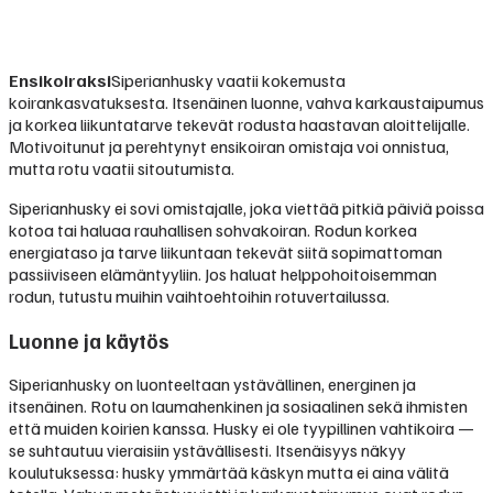
Ensikoiraksi
Siperianhusky vaatii kokemusta
koirankasvatuksesta. Itsenäinen luonne, vahva karkaustaipumus
ja korkea liikuntatarve tekevät rodusta haastavan aloittelijalle.
Motivoitunut ja perehtynyt ensikoiran omistaja voi onnistua,
mutta rotu vaatii sitoutumista.
Siperianhusky ei sovi omistajalle, joka viettää pitkiä päiviä poissa
kotoa tai haluaa rauhallisen sohvakoiran. Rodun korkea
energiataso ja tarve liikuntaan tekevät siitä sopimattoman
passiiviseen elämäntyyliin. Jos haluat helppohoitoisemman
rodun, tutustu muihin vaihtoehtoihin rotuvertailussa.
Luonne ja käytös
Siperianhusky on luonteeltaan ystävällinen, energinen ja
itsenäinen. Rotu on laumahenkinen ja sosiaalinen sekä ihmisten
että muiden koirien kanssa. Husky ei ole tyypillinen vahtikoira —
se suhtautuu vieraisiin ystävällisesti. Itsenäisyys näkyy
koulutuksessa: husky ymmärtää käskyn mutta ei aina välitä