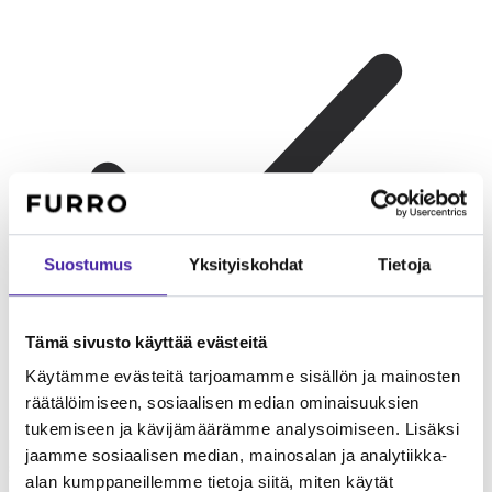
Suostumus
Yksityiskohdat
Tietoja
Tämä sivusto käyttää evästeitä
Käytämme evästeitä tarjoamamme sisällön ja mainosten
räätälöimiseen, sosiaalisen median ominaisuuksien
Perhekoiraksi
Siperianhusky on ystävällinen ja kärsivällinen
tukemiseen ja kävijämäärämme analysoimiseen. Lisäksi
lasten kanssa. Rotu on laumahenkinen ja nauttii perheen
jaamme sosiaalisen median, mainosalan ja analytiikka-
seurasta. Vahva liikuntatarve edellyttää aktiivista perhettä, joka
alan kumppaneillemme tietoja siitä, miten käytät
ottaa koiran mukaan retkille ja ulkoiluun.