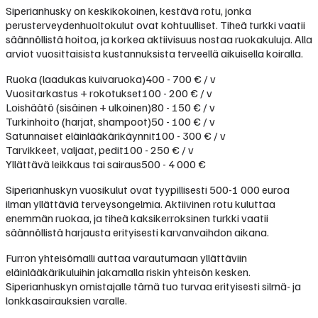
Siperianhusky on keskikokoinen, kestävä rotu, jonka
perusterveydenhuoltokulut ovat kohtuulliset. Tiheä turkki vaatii
säännöllistä hoitoa, ja korkea aktiivisuus nostaa ruokakuluja. Alla
arviot vuosittaisista kustannuksista terveellä aikuisella koiralla.
Ruoka (laadukas kuivaruoka)
400 - 700 € / v
Vuositarkastus + rokotukset
100 - 200 € / v
Loishäätö (sisäinen + ulkoinen)
80 - 150 € / v
Turkinhoito (harjat, shampoot)
50 - 100 € / v
Satunnaiset eläinlääkärikäynnit
100 - 300 € / v
Tarvikkeet, valjaat, pedit
100 - 250 € / v
Yllättävä leikkaus tai sairaus
500 - 4 000 €
Siperianhuskyn vuosikulut ovat tyypillisesti 500-1 000 euroa
ilman yllättäviä terveysongelmia. Aktiivinen rotu kuluttaa
enemmän ruokaa, ja tiheä kaksikerroksinen turkki vaatii
säännöllistä harjausta erityisesti karvanvaihdon aikana.
Furron yhteisömalli auttaa varautumaan yllättäviin
eläinlääkärikuluihin jakamalla riskin yhteisön kesken.
Siperianhuskyn omistajalle tämä tuo turvaa erityisesti silmä- ja
lonkkasairauksien varalle.