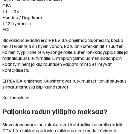
OFA
11–13 v
Hundeo / Dog-learn
142 (ryhmä 1)
FCI
Slovakiancuvacilla ei ole PEVISA-ohjelmaa Suomessa, koska
rekisteröintejä on hyvin vähän. Rotu on kuitenkin altis suurten
koirien tyypillisille terveysongelmille, kuten lonkkadysplasialle ja
mahalaukun kiertymälle. Entropion (silmäluomen sisäänpäin
kääntyminen) ja kilpirauhasen vajaatoiminta esiintyvät
kohtalaisesti.
Ei PEVISA-ohjelmaa. Suositeltavat tutkimukset: lonkkakuvaus,
silmätutkimus ja kilpirauhasarvot.
Kustannukset
Paljonko rodun ylläpito maksaa?
Slovakiancuvacin hoitokulut ovat kohtuulliset suurelle rodulle.
GDV-hätäleikkaus ja lonkkaleikkaus ovat merkittävimmät