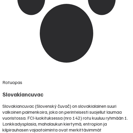
Rotuopas
Slovakiancuvac
Slovakiancuvac (Slovenský čuvač) on slovakialainen suuri
valkoinen paimenkoira, joka on perinteisesti suojellut laumaa
vuoristossa. FCI-luokituksessa (nro 142) rotu kuuluu ryhmään 1.
Lonkkadysplasia, mahalaukun kiertymä, entropion ja
kilpirauhasen vajaatoiminta ovat merkittävimmät