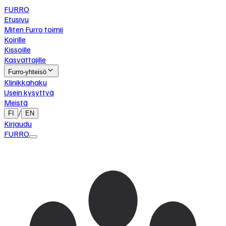
FURRO
Etusivu
Miten Furro toimii
Koirille
Kissoille
Kasvattajille
Furro-yhteisö
Klinikkahaku
Usein kysyttyä
Meistä
/
FI
EN
Kirjaudu
FURRO