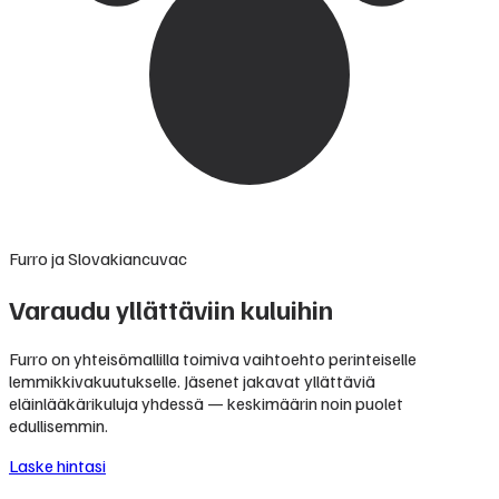
Furro ja Slovakiancuvac
Varaudu yllättäviin kuluihin
Furro on yhteisömallilla toimiva vaihtoehto perinteiselle
lemmikkivakuutukselle. Jäsenet jakavat yllättäviä
eläinlääkärikuluja yhdessä — keskimäärin noin puolet
edullisemmin.
Laske hintasi