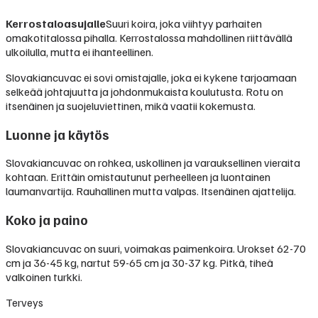
Kerrostaloasujalle
Suuri koira, joka viihtyy parhaiten
omakotitalossa pihalla. Kerrostalossa mahdollinen riittävällä
ulkoilulla, mutta ei ihanteellinen.
Slovakiancuvac ei sovi omistajalle, joka ei kykene tarjoamaan
selkeää johtajuutta ja johdonmukaista koulutusta. Rotu on
itsenäinen ja suojeluviettinen, mikä vaatii kokemusta.
Luonne ja käytös
Slovakiancuvac on rohkea, uskollinen ja varauksellinen vieraita
kohtaan. Erittäin omistautunut perheelleen ja luontainen
laumanvartija. Rauhallinen mutta valpas. Itsenäinen ajattelija.
Koko ja paino
Slovakiancuvac on suuri, voimakas paimenkoira. Urokset 62-70
cm ja 36-45 kg, nartut 59-65 cm ja 30-37 kg. Pitkä, tiheä
valkoinen turkki.
Terveys