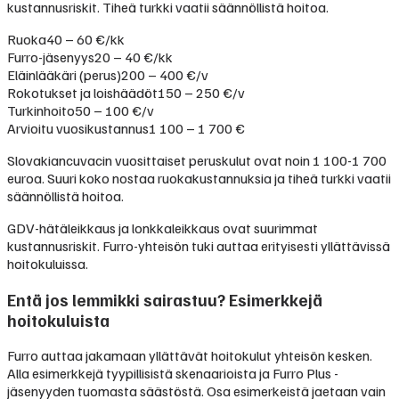
kustannusriskit. Tiheä turkki vaatii säännöllistä hoitoa.
Ruoka
40 – 60 €/kk
Furro-jäsenyys
20 – 40 €/kk
Eläinlääkäri (perus)
200 – 400 €/v
Rokotukset ja loishäädöt
150 – 250 €/v
Turkinhoito
50 – 100 €/v
Arvioitu vuosikustannus
1 100 – 1 700 €
Slovakiancuvacin vuosittaiset peruskulut ovat noin 1 100-1 700
euroa. Suuri koko nostaa ruokakustannuksia ja tiheä turkki vaatii
säännöllistä hoitoa.
GDV-hätäleikkaus ja lonkkaleikkaus ovat suurimmat
kustannusriskit. Furro-yhteisön tuki auttaa erityisesti yllättävissä
hoitokuluissa.
Entä jos lemmikki sairastuu? Esimerkkejä
hoitokuluista
Furro auttaa jakamaan yllättävät hoitokulut yhteisön kesken.
Alla esimerkkejä tyypillisistä skenaarioista ja Furro Plus -
jäsenyyden tuomasta säästöstä. Osa esimerkeistä jaetaan vain