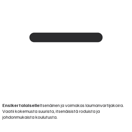
Ensikertalaiselle
Itsenäinen ja voimakas laumanvartijakoira.
Vaatii kokemusta suurista, itsenäisistä roduista ja
johdonmukaista koulutusta.