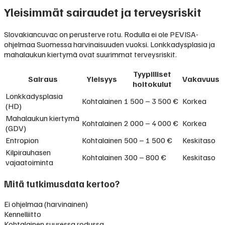
Yleisimmät sairaudet ja terveysriskit
Slovakiancuvac on perusterve rotu. Rodulla ei ole PEVISA-
ohjelmaa Suomessa harvinaisuuden vuoksi. Lonkkadysplasia ja
mahalaukun kiertymä ovat suurimmat terveysriskit.
Tyypilliset
Sairaus
Yleisyys
Vakavuus
hoitokulut
Lonkkadysplasia
Kohtalainen
1 500 – 3 500 €
Korkea
(HD)
Mahalaukun kiertymä
Kohtalainen
2 000 – 4 000 €
Korkea
(GDV)
Entropion
Kohtalainen
500 – 1 500 €
Keskitaso
Kilpirauhasen
Kohtalainen
300 – 800 €
Keskitaso
vajaatoiminta
Mitä tutkimusdata kertoo?
Ei ohjelmaa (harvinainen)
Kennelliitto
Kohtalainen suuressa rodussa