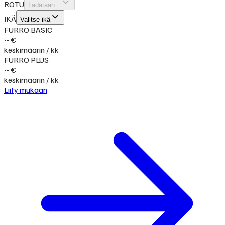
ROTU
Ladataan...
IKÄ
Valitse ikä
FURRO BASIC
-- €
keskimäärin / kk
FURRO PLUS
-- €
keskimäärin / kk
Liity mukaan