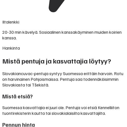
Iltalenkki
20-30 min kävelyä. Sosiaalinen kanssakäyminen muiden koirien
kanssa.
Hankinta
Mistä pentuja ja kasvattajia löytyy?
Slovakiancuvac-pentuja syntyy Suomessa erittäin harvoin. Rotu
on harvinainen Pohjoismaissa. Pentuja saa todennäköisimmin
Slovakiasta tai Tšekistä.
Mistä etsiä?
Suomessa kasvattajia ei juuri ole. Pentuja voi etsiä Kennelliiton
tuontirekisterin kautta tai slovakialaisilta kasvattajilta.
Pennun hinta