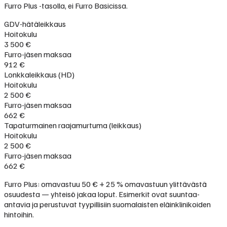
Furro Plus -tasolla, ei Furro Basicissa.
GDV-hätäleikkaus
Hoitokulu
3 500 €
Furro-jäsen maksaa
912 €
Lonkkaleikkaus (HD)
Hoitokulu
2 500 €
Furro-jäsen maksaa
662 €
Tapaturmainen raajamurtuma (leikkaus)
Hoitokulu
2 500 €
Furro-jäsen maksaa
662 €
Furro Plus: omavastuu 50 € + 25 % omavastuun ylittävästä
osuudesta — yhteisö jakaa loput. Esimerkit ovat suuntaa-
antavia ja perustuvat tyypillisiin suomalaisten eläinklinikoiden
hintoihin.