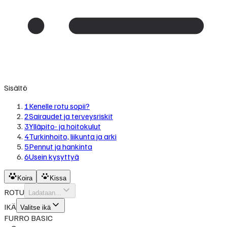
Sisältö
1
Kenelle rotu sopii?
2
Sairaudet ja terveysriskit
3
Ylläpito- ja hoitokulut
4
Turkinhoito, liikunta ja arki
5
Pennut ja hankinta
6
Usein kysyttyä
Koira
Kissa
ROTU
Ladataan...
IKÄ
Valitse ikä
FURRO BASIC