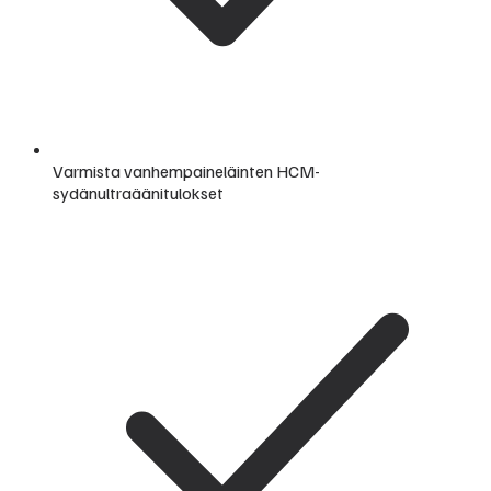
Varmista vanhempaineläinten HCM-
sydänultraäänitulokset