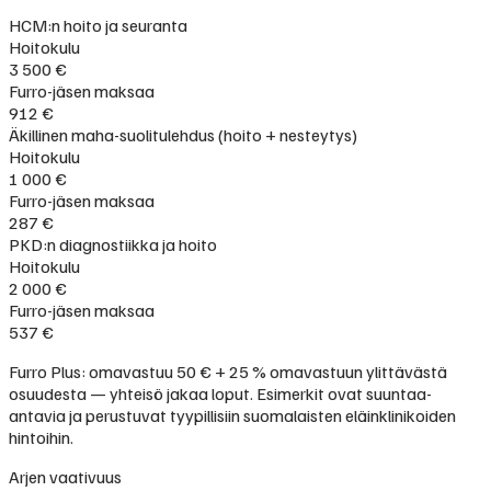
HCM:n hoito ja seuranta
Hoitokulu
3 500 €
Furro-jäsen maksaa
912 €
Äkillinen maha-suolitulehdus (hoito + nesteytys)
Hoitokulu
1 000 €
Furro-jäsen maksaa
287 €
PKD:n diagnostiikka ja hoito
Hoitokulu
2 000 €
Furro-jäsen maksaa
537 €
Furro Plus: omavastuu 50 € + 25 % omavastuun ylittävästä
osuudesta — yhteisö jakaa loput. Esimerkit ovat suuntaa-
antavia ja perustuvat tyypillisiin suomalaisten eläinklinikoiden
hintoihin.
Arjen vaativuus