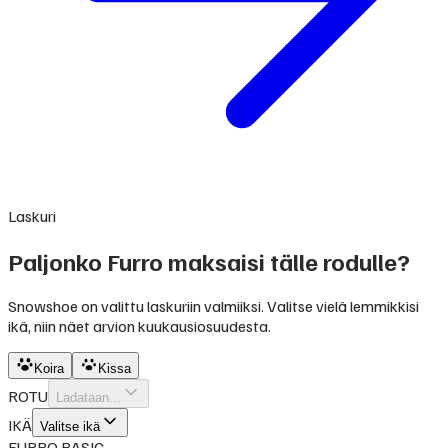
Laskuri
Paljonko Furro maksaisi tälle rodulle?
Snowshoe on valittu laskuriin valmiiksi. Valitse vielä lemmikkisi
ikä, niin näet arvion kuukausiosuudesta.
Koira
Kissa
ROTU
Ladataan...
IKÄ
Valitse ikä
FURRO BASIC