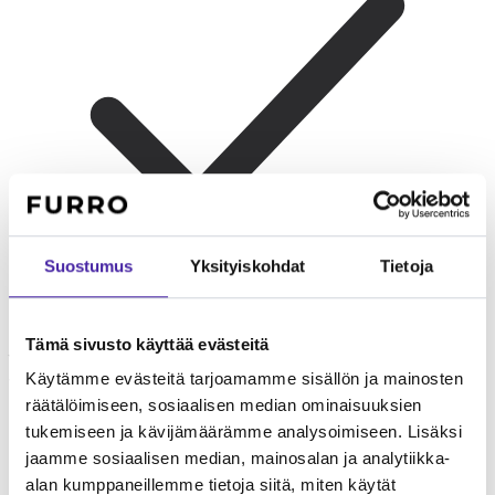
Suostumus
Yksityiskohdat
Tietoja
Tämä sivusto käyttää evästeitä
Yksin asuvat
Sopii hyvin yksin asuvalle. Kiintyvä mutta ei
Käytämme evästeitä tarjoamamme sisällön ja mainosten
ylivaativa, nauttii rauhallisesta yhdessäolosta.
räätälöimiseen, sosiaalisen median ominaisuuksien
tukemiseen ja kävijämäärämme analysoimiseen. Lisäksi
jaamme sosiaalisen median, mainosalan ja analytiikka-
alan kumppaneillemme tietoja siitä, miten käytät