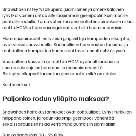
Snowshoen risteytysalkuperä (siamilainen ja amerikkalainen
lyhytkarvainen) antaa sille laajemman geenipoolin kuin monille
puhtaille roduille. Tämä vähentää perinnöllisten sairauksien riskiä,
mutta HCM ja hammasongelmat ovat silti huomionarvoisia.
Hammassairaudet, erityisesti gingiviitti ja hampaiden resorptio,
ovat yleisiä snowshoella. Säännöllinen hammasten tarkistus ja
mahdollinen hampaiden harjaus auttavat ennaltaehkäisyssä.
Vastuullinen kasvattaja teettää HCM-sydänultraäänen ja
seuraa sukulinjojen hammas- ja munuaisterveyttä.
Risteytysalkuperä laajentaa geenipoolia, mikä on eduksi.
Kustannukset
Paljonko rodun ylläpito maksaa?
Snowshoen hoitokustannukset ovat kohtuulliset. Lyhyt turkki on
helppohoitoinen, ja rodun laajempi geenipooli vähentää
erikoissairauksien riskiä verrattuna puhtaisiin siamilaisiin.
Ruoka (laadukas)
30 - 55 €/kk