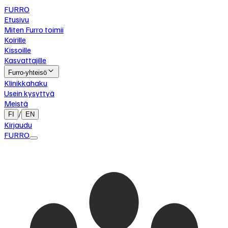
FURRO
Etusivu
Miten Furro toimii
Koirille
Kissoille
Kasvattajille
Furro-yhteisö
Klinikkahaku
Usein kysyttyä
Meistä
/
FI
EN
Kirjaudu
FURRO