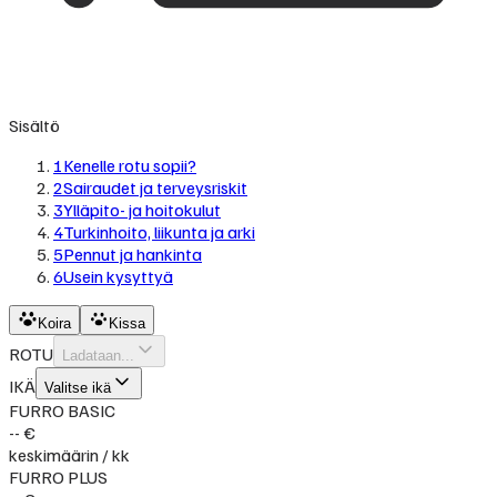
Sisältö
1
Kenelle rotu sopii?
2
Sairaudet ja terveysriskit
3
Ylläpito- ja hoitokulut
4
Turkinhoito, liikunta ja arki
5
Pennut ja hankinta
6
Usein kysyttyä
Koira
Kissa
ROTU
Ladataan...
IKÄ
Valitse ikä
FURRO BASIC
-- €
keskimäärin / kk
FURRO PLUS