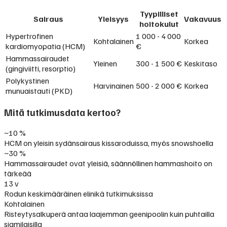
Tyypilliset
Sairaus
Yleisyys
Vakavuus
hoitokulut
Hypertrofinen
1 000 - 4 000
Kohtalainen
Korkea
kardiomyopatia (HCM)
€
Hammassairaudet
Yleinen
300 - 1 500 €
Keskitaso
(gingiviitti, resorptio)
Polykystinen
Harvinainen
500 - 2 000 €
Korkea
munuaistauti (PKD)
Mitä tutkimusdata kertoo?
~10 %
HCM on yleisin sydänsairaus kissaroduissa, myös snowshoella
~30 %
Hammassairaudet ovat yleisiä, säännöllinen hammashoito on
tärkeää
13 v
Rodun keskimääräinen elinikä tutkimuksissa
Kohtalainen
Risteytysalkuperä antaa laajemman geenipoolin kuin puhtailla
siamilaisilla