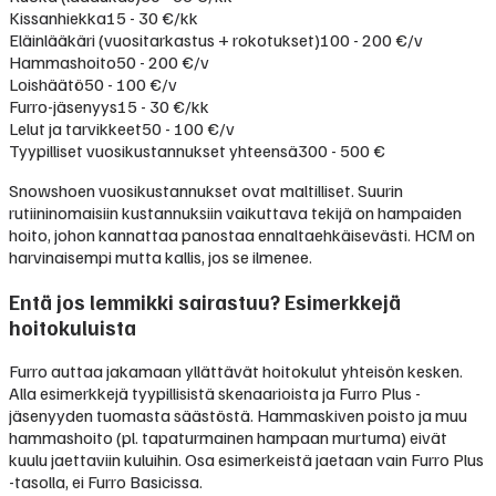
Kissanhiekka
15 - 30 €/kk
Eläinlääkäri (vuositarkastus + rokotukset)
100 - 200 €/v
Hammashoito
50 - 200 €/v
Loishäätö
50 - 100 €/v
Furro-jäsenyys
15 - 30 €/kk
Lelut ja tarvikkeet
50 - 100 €/v
Tyypilliset vuosikustannukset yhteensä
300 - 500 €
Snowshoen vuosikustannukset ovat maltilliset. Suurin
rutiininomaisiin kustannuksiin vaikuttava tekijä on hampaiden
hoito, johon kannattaa panostaa ennaltaehkäisevästi. HCM on
harvinaisempi mutta kallis, jos se ilmenee.
Entä jos lemmikki sairastuu? Esimerkkejä
hoitokuluista
Furro auttaa jakamaan yllättävät hoitokulut yhteisön kesken.
Alla esimerkkejä tyypillisistä skenaarioista ja Furro Plus -
jäsenyyden tuomasta säästöstä. Hammaskiven poisto ja muu
hammashoito (pl. tapaturmainen hampaan murtuma) eivät
kuulu jaettaviin kuluihin. Osa esimerkeistä jaetaan vain Furro Plus
-tasolla, ei Furro Basicissa.