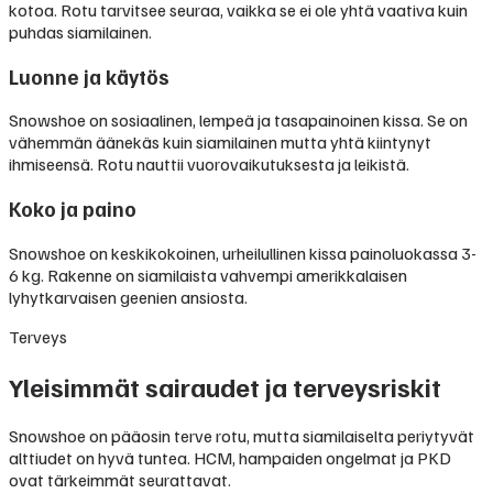
kotoa. Rotu tarvitsee seuraa, vaikka se ei ole yhtä vaativa kuin
puhdas siamilainen.
Luonne ja käytös
Snowshoe on sosiaalinen, lempeä ja tasapainoinen kissa. Se on
vähemmän äänekäs kuin siamilainen mutta yhtä kiintynyt
ihmiseensä. Rotu nauttii vuorovaikutuksesta ja leikistä.
Koko ja paino
Snowshoe on keskikokoinen, urheilullinen kissa painoluokassa 3-
6 kg. Rakenne on siamilaista vahvempi amerikkalaisen
lyhytkarvaisen geenien ansiosta.
Terveys
Yleisimmät sairaudet ja terveysriskit
Snowshoe on pääosin terve rotu, mutta siamilaiselta periytyvät
alttiudet on hyvä tuntea. HCM, hampaiden ongelmat ja PKD
ovat tärkeimmät seurattavat.