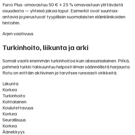
Furro Plus: omavastuu 50 € + 25 % omavastuun ylittävästä
osuudesta — yhteisö jakaa loput. Esimerkit ovat suuntaa-
antavia ja perustuvat tyypillisiin suomalaisten eläinklinikoiden
hintoihin.
Arjen vaativuus
Turkinhoito, liikunta ja arki
Somali vaatii enemmän turkinhoitoa kuin abessinialainen. Pitkä,
pehmeä turkki takkuuntuu helposti ilman säännöllistä harjausta.
Rotu on erittäin aktiivinen ja tarvitsee runsaasti virikkeitä.
Liikunta
Korkea
Turkinhoito
Kohtalainen
Koulutettavuus
Korkea
Seurallisuus
Korkea
Äänekkyys