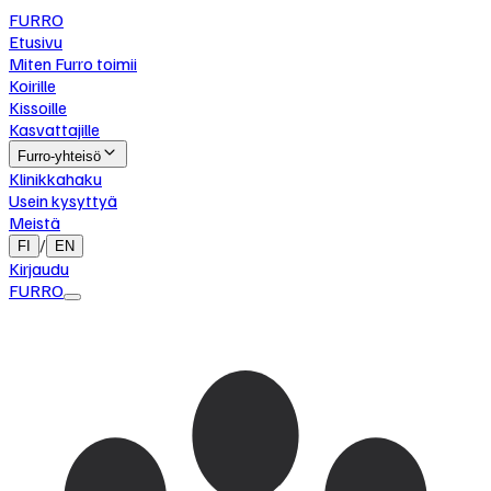
FURRO
Etusivu
Miten Furro toimii
Koirille
Kissoille
Kasvattajille
Furro-yhteisö
Klinikkahaku
Usein kysyttyä
Meistä
/
FI
EN
Kirjaudu
FURRO