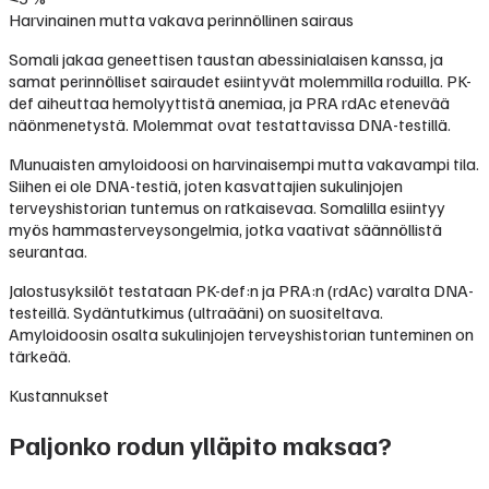
Harvinainen mutta vakava perinnöllinen sairaus
Somali jakaa geneettisen taustan abessinialaisen kanssa, ja
samat perinnölliset sairaudet esiintyvät molemmilla roduilla. PK-
def aiheuttaa hemolyyttistä anemiaa, ja PRA rdAc etenevää
näönmenetystä. Molemmat ovat testattavissa DNA-testillä.
Munuaisten amyloidoosi on harvinaisempi mutta vakavampi tila.
Siihen ei ole DNA-testiä, joten kasvattajien sukulinjojen
terveyshistorian tuntemus on ratkaisevaa. Somalilla esiintyy
myös hammasterveysongelmia, jotka vaativat säännöllistä
seurantaa.
Jalostusyksilöt testataan PK-def:n ja PRA:n (rdAc) varalta DNA-
testeillä. Sydäntutkimus (ultraääni) on suositeltava.
Amyloidoosin osalta sukulinjojen terveyshistorian tunteminen on
tärkeää.
Kustannukset
Paljonko rodun ylläpito maksaa?