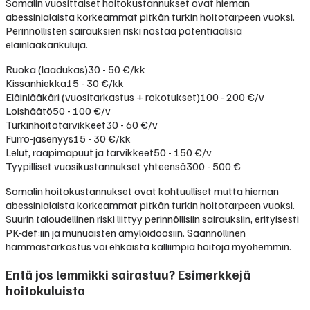
Somalin vuosittaiset hoitokustannukset ovat hieman
abessinialaista korkeammat pitkän turkin hoitotarpeen vuoksi.
Perinnöllisten sairauksien riski nostaa potentiaalisia
eläinlääkärikuluja.
Ruoka (laadukas)
30 - 50 €/kk
Kissanhiekka
15 - 30 €/kk
Eläinlääkäri (vuositarkastus + rokotukset)
100 - 200 €/v
Loishäätö
50 - 100 €/v
Turkinhoitotarvikkeet
30 - 60 €/v
Furro-jäsenyys
15 - 30 €/kk
Lelut, raapimapuut ja tarvikkeet
50 - 150 €/v
Tyypilliset vuosikustannukset yhteensä
300 - 500 €
Somalin hoitokustannukset ovat kohtuulliset mutta hieman
abessinialaista korkeammat pitkän turkin hoitotarpeen vuoksi.
Suurin taloudellinen riski liittyy perinnöllisiin sairauksiin, erityisesti
PK-def:iin ja munuaisten amyloidoosiin. Säännöllinen
hammastarkastus voi ehkäistä kalliimpia hoitoja myöhemmin.
Entä jos lemmikki sairastuu? Esimerkkejä
hoitokuluista