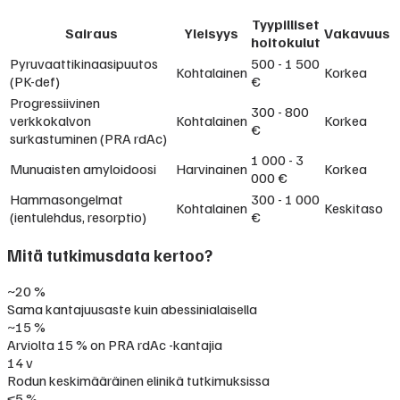
Tyypilliset
Sairaus
Yleisyys
Vakavuus
hoitokulut
Pyruvaattikinaasipuutos
500 - 1 500
Kohtalainen
Korkea
(PK-def)
€
Progressiivinen
300 - 800
verkkokalvon
Kohtalainen
Korkea
€
surkastuminen (PRA rdAc)
1 000 - 3
Munuaisten amyloidoosi
Harvinainen
Korkea
000 €
Hammasongelmat
300 - 1 000
Kohtalainen
Keskitaso
(ientulehdus, resorptio)
€
Mitä tutkimusdata kertoo?
~20 %
Sama kantajuusaste kuin abessinialaisella
~15 %
Arviolta 15 % on PRA rdAc -kantajia
14 v
Rodun keskimääräinen elinikä tutkimuksissa
<5 %