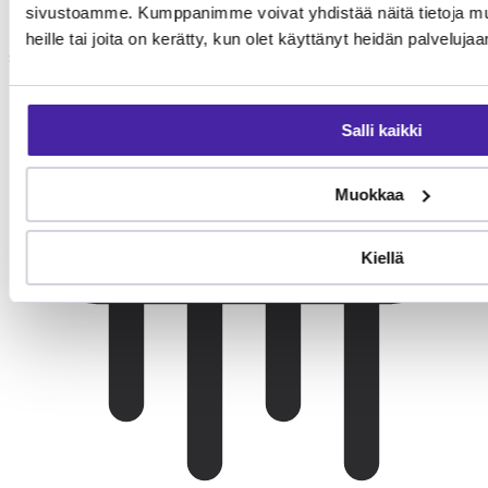
sivustoamme. Kumppanimme voivat yhdistää näitä tietoja muihi
Leikki ja virikkeet
heille tai joita on kerätty, kun olet käyttänyt heidän palvelujaa
Somali tarvitsee päivittäin 30-60 minuuttia aktiivista leikkiä.
Kiipeilypuu, interaktiiviset lelut ja saalistuspelit pitävät kissan
tyytyväisenä ja ehkäisevät käytösongelmia.
Salli kaikki
Muokkaa
Kiellä