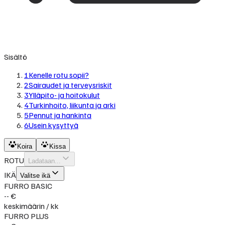
Sisältö
1
Kenelle rotu sopii?
2
Sairaudet ja terveysriskit
3
Ylläpito- ja hoitokulut
4
Turkinhoito, liikunta ja arki
5
Pennut ja hankinta
6
Usein kysyttyä
Koira
Kissa
ROTU
Ladataan...
IKÄ
Valitse ikä
FURRO BASIC
-- €
keskimäärin / kk
FURRO PLUS