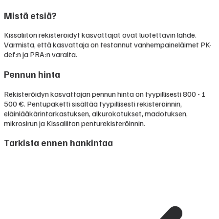
Mistä etsiä?
Kissaliiton rekisteröidyt kasvattajat ovat luotettavin lähde.
Varmista, että kasvattaja on testannut vanhempaineläimet PK-
def:n ja PRA:n varalta.
Pennun hinta
Rekisteröidyn kasvattajan pennun hinta on tyypillisesti
800 - 1
500 €
.
Pentupaketti sisältää tyypillisesti rekisteröinnin,
eläinlääkärintarkastuksen, alkurokotukset, madotuksen,
mikrosirun ja Kissaliiton penturekisteröinnin.
Tarkista ennen hankintaa