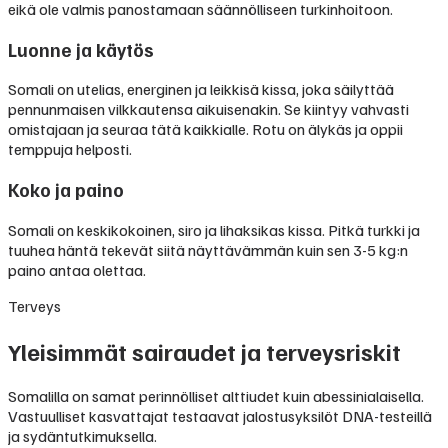
eikä ole valmis panostamaan säännölliseen turkinhoitoon.
Luonne ja käytös
Somali on utelias, energinen ja leikkisä kissa, joka säilyttää
pennunmaisen vilkkautensa aikuisenakin. Se kiintyy vahvasti
omistajaan ja seuraa tätä kaikkialle. Rotu on älykäs ja oppii
temppuja helposti.
Koko ja paino
Somali on keskikokoinen, siro ja lihaksikas kissa. Pitkä turkki ja
tuuhea häntä tekevät siitä näyttävämmän kuin sen 3-5 kg:n
paino antaa olettaa.
Terveys
Yleisimmät sairaudet ja terveysriskit
Somalilla on samat perinnölliset alttiudet kuin abessinialaisella.
Vastuulliset kasvattajat testaavat jalostusyksilöt DNA-testeillä
ja sydäntutkimuksella.