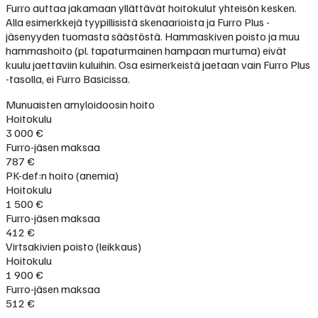
Furro auttaa jakamaan yllättävät hoitokulut yhteisön kesken.
Alla esimerkkejä tyypillisistä skenaarioista ja Furro Plus -
jäsenyyden tuomasta säästöstä. Hammaskiven poisto ja muu
hammashoito (pl. tapaturmainen hampaan murtuma) eivät
kuulu jaettaviin kuluihin. Osa esimerkeistä jaetaan vain Furro Plus
-tasolla, ei Furro Basicissa.
Munuaisten amyloidoosin hoito
Hoitokulu
3 000 €
Furro-jäsen maksaa
787 €
PK-def:n hoito (anemia)
Hoitokulu
1 500 €
Furro-jäsen maksaa
412 €
Virtsakivien poisto (leikkaus)
Hoitokulu
1 900 €
Furro-jäsen maksaa
512 €