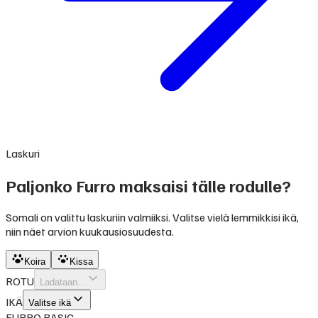
Laskuri
Paljonko Furro maksaisi tälle rodulle?
Somali on valittu laskuriin valmiiksi. Valitse vielä lemmikkisi ikä,
niin näet arvion kuukausiosuudesta.
Koira
Kissa
ROTU
Ladataan...
IKÄ
Valitse ikä
FURRO BASIC