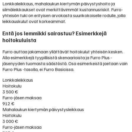
Lonkkaleikkaus, mahalaukun kiertymän päivystyshoito ja
silmäleikkaukset ovat merkittävimmät kustannusriskit. Furro-
yhteisön tuki on erityisen arvokasta suurikokoiselle rodulle, jolla
leikkauskulut ovat korkeammat.
Entä jos lemmikki sairastuu? Esimerkkejä
hoitokuluista
Furro auttaa jakamaan yllättävät hoitokulut yhteisön kesken.
Alla esimerkkejä tyypillisistä skenaarioista ja Furro Plus -
jäsenyyden tuomasta säästöstä. Osa esimerkeistä jaetaan vain
Furro Plus -tasolla, ei Furro Basicissa.
Lonkkaleikkaus
Hoitokulu
3 500 €
Furro-jäsen maksaa
912 €
Mahalaukun kiertymän päivystysleikkaus
Hoitokulu
3 000 €
Furro-jäsen maksaa