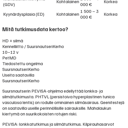
Kohtalainen
Korkea
(GDV)
000 €
1 500 – 3
Kyynärdysplasia (ED)
Kohtalainen
Korkea
000 €
Mitä tutkimusdata kertoo?
HD + silmä
Kennelliitto / SuursnautseriKerho
10–12 v
PetMD
Tiedostettu ongelma
SuursnautseriKerho
Useita saatavilla
SuursnautseriKerho
Suursnautserin PEVISA-ohjelma edellyttää lonkka- ja
silmätutkimusta. PHTVL (persistoiva hyperplastinen tunica
vasculosa lentis) on rodulle ominainen silmäsairaus. Geenitestejä
on saatavilla useille perinnöllisille sairauksille. Mahalaukun
kiertymä on suurikokoisten rotujen riski.
PEVISA: lonkkatutkimus ja silmätutkimus. Kilpirauhasarvot