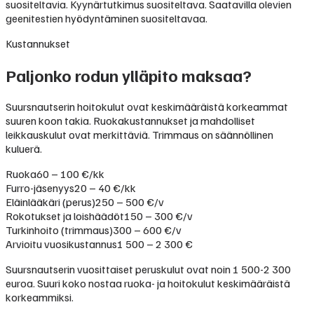
suositeltavia. Kyynärtutkimus suositeltava. Saatavilla olevien
geenitestien hyödyntäminen suositeltavaa.
Kustannukset
Paljonko rodun ylläpito maksaa?
Suursnautserin hoitokulut ovat keskimääräistä korkeammat
suuren koon takia. Ruokakustannukset ja mahdolliset
leikkauskulut ovat merkittäviä. Trimmaus on säännöllinen
kuluerä.
Ruoka
60 – 100 €/kk
Furro-jäsenyys
20 – 40 €/kk
Eläinlääkäri (perus)
250 – 500 €/v
Rokotukset ja loishäädöt
150 – 300 €/v
Turkinhoito (trimmaus)
300 – 600 €/v
Arvioitu vuosikustannus
1 500 – 2 300 €
Suursnautserin vuosittaiset peruskulut ovat noin 1 500-2 300
euroa. Suuri koko nostaa ruoka- ja hoitokulut keskimääräistä
korkeammiksi.