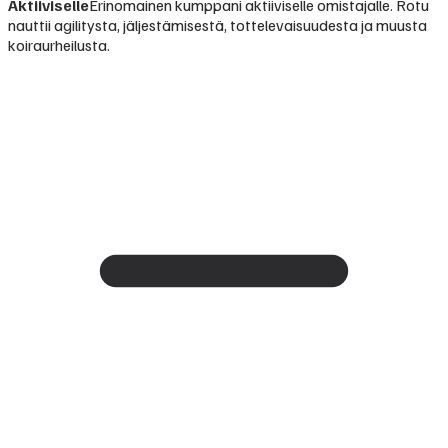
Aktiiviselle
Erinomainen kumppani aktiiviselle omistajalle. Rotu
nauttii agilitysta, jäljestämisestä, tottelevaisuudesta ja muusta
koiraurheilusta.