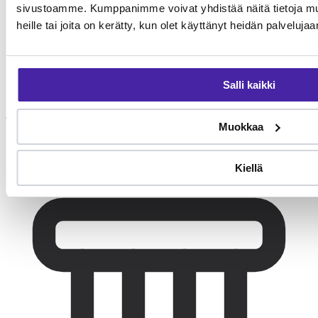
sivustoamme. Kumppanimme voivat yhdistää näitä tietoja muihi
heille tai joita on kerätty, kun olet käyttänyt heidän palvelujaa
Salli kaikki
Aamulenkki
Muokkaa
45-60 min aktiivista lenkkiä tai harjoittelua.
Kiellä