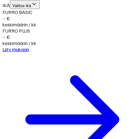
IKÄ
Valitse ikä
FURRO BASIC
-- €
keskimäärin / kk
FURRO PLUS
-- €
keskimäärin / kk
Liity mukaan