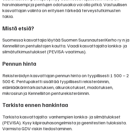
harvinaisempi ja pentujen odotusaika voi olla pitkä. Vastuullisen
kasvattajan valinta on erityisen tärkeää terveystutkimusten
takia.
Mistä etsiä?
Suomessa kasvattajia löytää Suomen SuursnautseriKerho ry:n ja
Kennelliiton pentulistojen kautta. Vaadi kasvattajalta lonkka- ja
silmätutkimustulokset (PEVISA-vaatimus).
Pennun hinta
Rekisteröidyn kasvattajan pennun hinta on tyypillisesti
1 500 – 2
500 €
.
Pentupaketti sisältää tyypillisesti rekisteröinnin,
eläinlääkärintarkastuksen, alkurokotukset, madotuksen,
mikrosirun ja Kennelliiton penturekisteröinnin.
Tarkista ennen hankintaa
Tarkista kasvattajalta: vanhempien lonkka- ja silmätulokset
(PEVISA). Kysy kilpirauhasongelmista ja geenitestien tuloksista.
Varmista GDV-riskin tiedostaminen.