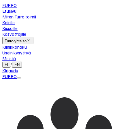
FURRO
Etusivu
Miten Furro toimii
Koirille
Kissoille
Kasvattajille
Furro-yhteisö
Klinikkahaku
Usein kysyttyä
Meistä
/
FI
EN
Kirjaudu
FURRO