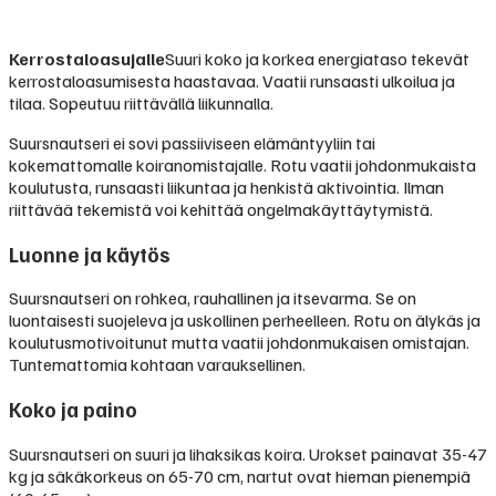
Kerrostaloasujalle
Suuri koko ja korkea energiataso tekevät
kerrostaloasumisesta haastavaa. Vaatii runsaasti ulkoilua ja
tilaa. Sopeutuu riittävällä liikunnalla.
Suursnautseri ei sovi passiiviseen elämäntyyliin tai
kokemattomalle koiranomistajalle. Rotu vaatii johdonmukaista
koulutusta, runsaasti liikuntaa ja henkistä aktivointia. Ilman
riittävää tekemistä voi kehittää ongelmakäyttäytymistä.
Luonne ja käytös
Suursnautseri on rohkea, rauhallinen ja itsevarma. Se on
luontaisesti suojeleva ja uskollinen perheelleen. Rotu on älykäs ja
koulutusmotivoitunut mutta vaatii johdonmukaisen omistajan.
Tuntemattomia kohtaan varauksellinen.
Koko ja paino
Suursnautseri on suuri ja lihaksikas koira. Urokset painavat 35-47
kg ja säkäkorkeus on 65-70 cm, nartut ovat hieman pienempiä