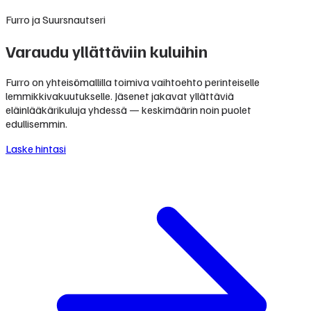
Furro ja Suursnautseri
Varaudu yllättäviin kuluihin
Furro on yhteisömallilla toimiva vaihtoehto perinteiselle
lemmikkivakuutukselle. Jäsenet jakavat yllättäviä
eläinlääkärikuluja yhdessä — keskimäärin noin puolet
edullisemmin.
Laske hintasi