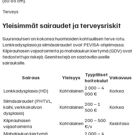
(60-65 cm).
Terveys
Yleisimmät sairaudet ja terveysriskit
Suursnautseri on kokonsa huomioiden kohtuullisen terve rotu.
Lonkkadysplasia ja silmäsairaudet ovat PEVISA-ohjelmassa.
Kilpirauhasen vajaatoiminta ja mahalaukun kiertymä (GDV) ovat
tiedostettuja riskejä. Geenitestejä on saatavilla useille
sairauksille.
Tyypilliset
Sairaus
Yleisyys
Vakavuus
hoitokulut
2 000 – 4
Lonkkadysplasia (HD)
Kohtalainen
Korkea
000 €
Silmäsairaudet (PHTVL,
200 – 1
kaihi, verkkokalvon
Kohtalainen
Korkea
500 €
dysplasia)
Kilpirauhasen
200 – 500
Kohtalainen
Keskitaso
vajaatoiminta
€/v
Mahalaukun kiertymä
2 000 – 4