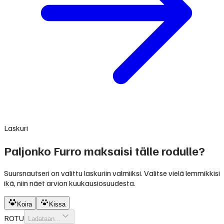
Laskuri
Paljonko Furro maksaisi tälle rodulle?
Suursnautseri on valittu laskuriin valmiiksi. Valitse vielä lemmikkisi
ikä, niin näet arvion kuukausiosuudesta.
Koira
Kissa
ROTU
Ladataan...