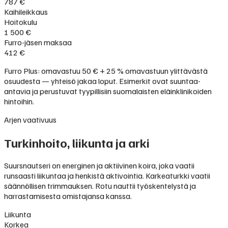
787 €
Kaihileikkaus
Hoitokulu
1 500 €
Furro-jäsen maksaa
412 €
Furro Plus: omavastuu 50 € + 25 % omavastuun ylittävästä
osuudesta — yhteisö jakaa loput. Esimerkit ovat suuntaa-
antavia ja perustuvat tyypillisiin suomalaisten eläinklinikoiden
hintoihin.
Arjen vaativuus
Turkinhoito, liikunta ja arki
Suursnautseri on energinen ja aktiivinen koira, joka vaatii
runsaasti liikuntaa ja henkistä aktivointia. Karkeaturkki vaatii
säännöllisen trimmauksen. Rotu nauttii työskentelystä ja
harrastamisesta omistajansa kanssa.
Liikunta
Korkea