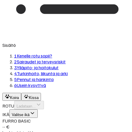
Sisältö
1
Kenelle rotu sopii?
2
Sairaudet ja terveysriskit
3
Ylläpito- ja hoitokulut
4
Turkinhoito, liikunta ja arki
5
Pennut ja hankinta
6
Usein kysyttyä
Koira
Kissa
ROTU
Ladataan...
IKÄ
Valitse ikä
FURRO BASIC
-- €