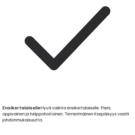
Ensikertalaiselle
Hyvä valinta ensikertalaiselle. Pieni,
oppivainen ja helppohoitoinen. Terrierimäinen itsepäisyys vaatii
johdonmukaisuutta.