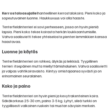
Kerrostaloasujalle
Ihanteellinen kerrostalokoira. Pieni koko ja
sopeutuvainen luonne. Haukkuvuus voi olla haaste.
Tenterfieldinterrieri ei sovi perheeseen, jossa on hyvin pieniä
lapsia. Pieni koko tekee koirasta herkän loukkaantumisille.
Vahva saalisvietti tekee yhteiselosta pienten lemmikkien kanssa
haastavaa.
Luonne ja käytös
Tenterfieldinterrieri on rohkea, älykäs ja leikkisä. Tyypillinen
terrieri: itsepäinen mutta miellyttämishaluinen. Vahva saalisvietti
ja valpas vahtikoiravaisto. Kiintyy omistajaansa syvästi ja on
erinomainen seuralainen.
Koko ja paino
Tenterfieldinterrieri on hyvin pieni ja kevytrakenteinen koira.
Säkäkorkeus 25-30 cm, paino 3-5 kg. Lyhyt, sileä turkki on
tyypillisesti valkoinen ruskein tai mustan sävyisin merkein.