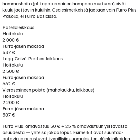
hammashoito (pl. tapaturmainen hampaan murtuma) eivät
kuulu jaettaviin kuluihin. Osa esimerkeistä jaetaan vain Furro Plus
-tasolla, ei Furro Basicissa.
Patellaleikkaus
Hoitokulu
2 000 €
Furro-jäsen maksaa
537 €
Legg-Calvé-Perthes-leikkaus
Hoitokulu
2 500 €
Furro-jäsen maksaa
662 €
Vierasesineen poisto (mahalaukku, leikkaus)
Hoitokulu
2 200 €
Furro-jäsen maksaa
587 €
Furro Plus: omavastuu 50 € + 25 % omavastuun ylittävästä
osuudesta — yhteisö jakaa loput. Esimerkit ovat suuntaa-
antavia ja perustuvat tyypillisiin suomalaisten eläinklinikoiden