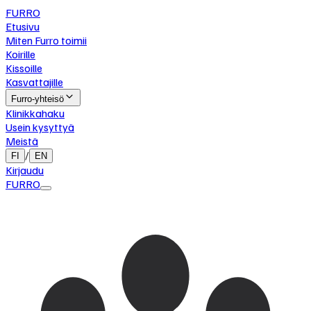
FURRO
Etusivu
Miten Furro toimii
Koirille
Kissoille
Kasvattajille
Furro-yhteisö
Klinikkahaku
Usein kysyttyä
Meistä
/
FI
EN
Kirjaudu
FURRO