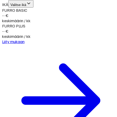
IKÄ
Valitse ikä
FURRO BASIC
-- €
keskimäärin / kk
FURRO PLUS
-- €
keskimäärin / kk
Liity mukaan