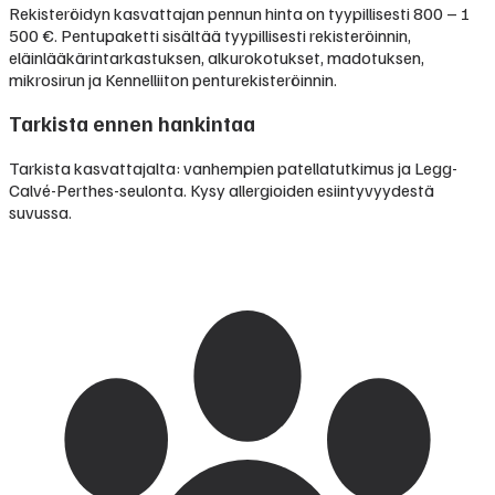
Rekisteröidyn kasvattajan pennun hinta on tyypillisesti
800 – 1
500 €
.
Pentupaketti sisältää tyypillisesti rekisteröinnin,
eläinlääkärintarkastuksen, alkurokotukset, madotuksen,
mikrosirun ja Kennelliiton penturekisteröinnin.
Tarkista ennen hankintaa
Tarkista kasvattajalta: vanhempien patellatutkimus ja Legg-
Calvé-Perthes-seulonta. Kysy allergioiden esiintyvyydestä
suvussa.