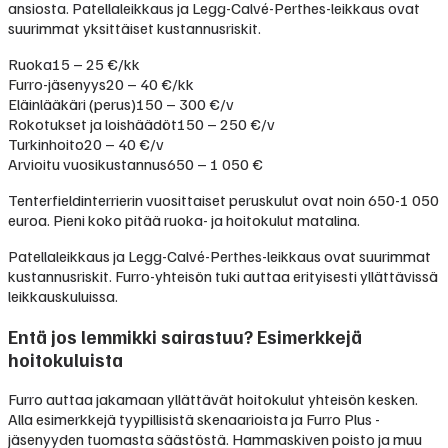
ansiosta. Patellaleikkaus ja Legg-Calvé-Perthes-leikkaus ovat
suurimmat yksittäiset kustannusriskit.
Ruoka
15 – 25 €/kk
Furro-jäsenyys
20 – 40 €/kk
Eläinlääkäri (perus)
150 – 300 €/v
Rokotukset ja loishäädöt
150 – 250 €/v
Turkinhoito
20 – 40 €/v
Arvioitu vuosikustannus
650 – 1 050 €
Tenterfieldinterrierin vuosittaiset peruskulut ovat noin 650-1 050
euroa. Pieni koko pitää ruoka- ja hoitokulut matalina.
Patellaleikkaus ja Legg-Calvé-Perthes-leikkaus ovat suurimmat
kustannusriskit. Furro-yhteisön tuki auttaa erityisesti yllättävissä
leikkauskuluissa.
Entä jos lemmikki sairastuu? Esimerkkejä
hoitokuluista
Furro auttaa jakamaan yllättävät hoitokulut yhteisön kesken.
Alla esimerkkejä tyypillisistä skenaarioista ja Furro Plus -
jäsenyyden tuomasta säästöstä. Hammaskiven poisto ja muu