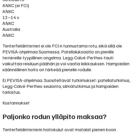
ANKC (ei FCI)
ANKC
12–14 v
ANKC
Australia
ANKC
Tenterfieldinterrieri ei ole FCI:n tunnustama rotu, eikä sillä ole
PEVISA-ohjelmaa Suomessa. Patellaluksaatio on pienille
terriereille tyypillinen ongelma. Legg-Calvé-Perthes-tauti
vaikuttaa reisiluun päähän ja voi vaatia leikkauksen. Hampaiden
säännöllinen hoito on tärkeää pienelle rodulle.
Ei PEVISA-ohjelmaa. Suositeltavat tutkimukset: patellatutkimus,
Legg-Calvé-Perthes-seulonta, silmätutkimus ja hampaiden
tarkistus.
Kustannukset
Paljonko rodun ylläpito maksaa?
Tenterfieldinterrierin hoitokulut ovat matalat pienen koon