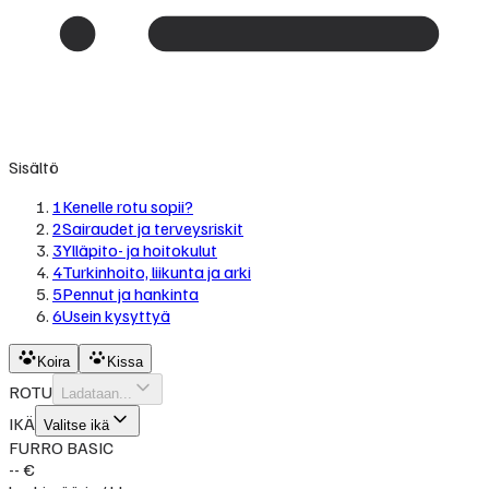
Sisältö
1
Kenelle rotu sopii?
2
Sairaudet ja terveysriskit
3
Ylläpito- ja hoitokulut
4
Turkinhoito, liikunta ja arki
5
Pennut ja hankinta
6
Usein kysyttyä
Koira
Kissa
ROTU
Ladataan...
IKÄ
Valitse ikä
FURRO BASIC
-- €