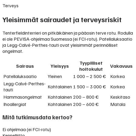
Terveys
Yleisimmät sairaudet ja terveysriskit
Tenterfieldinterrieri on pitkäikäinen ja pääosin terve rotu. Rodulla
ei ole PEVISA-ohjelmaa Suomessa (ei FCI-rotu). Patellaluksaatio
ja Legg-Calvé-Perthes-tauti ovat yleisimmät perinnölliset
ongelmat.
Tyypilliset
Sairaus
Yleisyys
Vakavuus
hoitokulut
Patellaluksaatio
Yleinen
1 000 – 2 500 €
Korkea
Legg-Calvé-Perthes-
Kohtalainen
1 500 – 3 000 €
Korkea
tauti
Hammasongelmat
Kohtalainen
200 – 800 €
Keskitaso
Ihoallergiat
Kohtalainen
200 – 600 €
Matala
Mitä tutkimusdata kertoo?
Ei ohjelmaa (ei FCI-rotu)
Kennelliitto