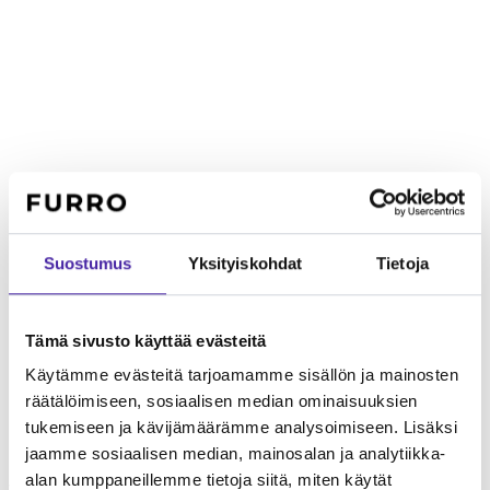
Suostumus
Yksityiskohdat
Tietoja
Tämä sivusto käyttää evästeitä
Käytämme evästeitä tarjoamamme sisällön ja mainosten
räätälöimiseen, sosiaalisen median ominaisuuksien
tukemiseen ja kävijämäärämme analysoimiseen. Lisäksi
Lapsiperheelle
Leikkisä ja energinen, mutta hyvin pieni koko
jaamme sosiaalisen median, mainosalan ja analytiikka-
tekee siitä herkän pienten lasten kanssa. Sopii paremmin
alan kumppaneillemme tietoja siitä, miten käytät
vanhempien lasten perheeseen.