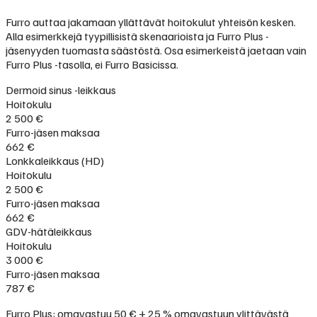
Furro auttaa jakamaan yllättävät hoitokulut yhteisön kesken.
Alla esimerkkejä tyypillisistä skenaarioista ja Furro Plus -
jäsenyyden tuomasta säästöstä. Osa esimerkeistä jaetaan vain
Furro Plus -tasolla, ei Furro Basicissa.
Dermoid sinus -leikkaus
Hoitokulu
2 500 €
Furro-jäsen maksaa
662 €
Lonkkaleikkaus (HD)
Hoitokulu
2 500 €
Furro-jäsen maksaa
662 €
GDV-hätäleikkaus
Hoitokulu
3 000 €
Furro-jäsen maksaa
787 €
Furro Plus: omavastuu 50 € + 25 % omavastuun ylittävästä