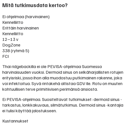
Mitä tutkimusdata kertoo?
Ei ohjelmaa (harvinainen)
Kennelliitto
Erittäin harvinainen
Kennelliitto
12–13 v
DogZone
338 (ryhmä 5)
FCI
Thai ridgebackilla ei ole PEVISA-ohjelmaa Suomessa
harvinaisuuden vuoksi. Dermoid sinus on selkäharjallisten rotujen
erityisriski, jossa ihon alla muodostuu putkimainen rakenne, joka
voi infektoitua. Syvä rintakehä altistaa GDV:lle. Rotu on muuten
kohtuullisen terve primitiivisen perimänsä ansiosta.
Ei PEVISA-ohjelmaa. Suositeltavat tutkimukset: dermoid sinus -
tarkastus, lonkkakuvaus, silmätutkimus. Dermoid sinus -kantajia
ei tulisi käyttää jalostukseen.
Kustannukset