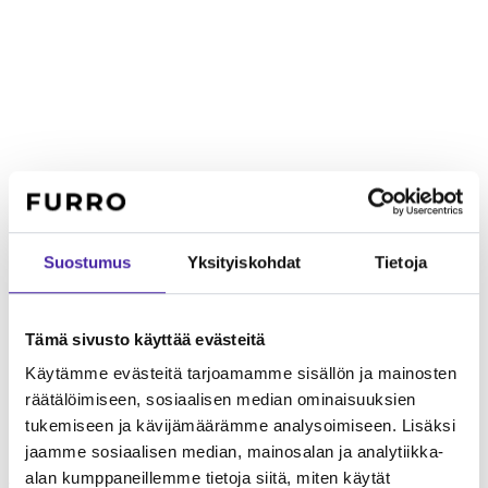
Suostumus
Yksityiskohdat
Tietoja
Tämä sivusto käyttää evästeitä
Käytämme evästeitä tarjoamamme sisällön ja mainosten
räätälöimiseen, sosiaalisen median ominaisuuksien
tukemiseen ja kävijämäärämme analysoimiseen. Lisäksi
jaamme sosiaalisen median, mainosalan ja analytiikka-
Lapsiperheelle
Uskollinen perheelleen mutta itsenäinen ja
alan kumppaneillemme tietoja siitä, miten käytät
varauksellinen. Vaatii hyvää sosiaalistamista ja valvontaa lasten