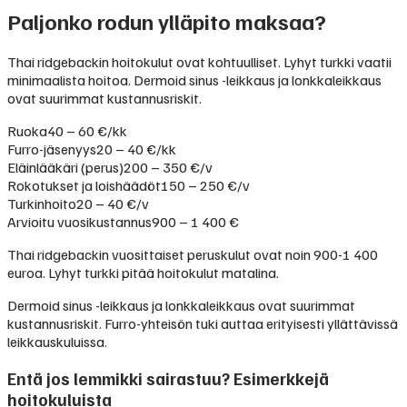
Paljonko rodun ylläpito maksaa?
Thai ridgebackin hoitokulut ovat kohtuulliset. Lyhyt turkki vaatii
minimaalista hoitoa. Dermoid sinus -leikkaus ja lonkkaleikkaus
ovat suurimmat kustannusriskit.
Ruoka
40 – 60 €/kk
Furro-jäsenyys
20 – 40 €/kk
Eläinlääkäri (perus)
200 – 350 €/v
Rokotukset ja loishäädöt
150 – 250 €/v
Turkinhoito
20 – 40 €/v
Arvioitu vuosikustannus
900 – 1 400 €
Thai ridgebackin vuosittaiset peruskulut ovat noin 900-1 400
euroa. Lyhyt turkki pitää hoitokulut matalina.
Dermoid sinus -leikkaus ja lonkkaleikkaus ovat suurimmat
kustannusriskit. Furro-yhteisön tuki auttaa erityisesti yllättävissä
leikkauskuluissa.
Entä jos lemmikki sairastuu? Esimerkkejä
hoitokuluista