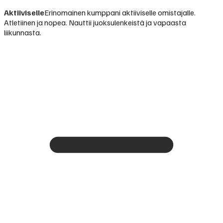
Aktiiviselle
Erinomainen kumppani aktiiviselle omistajalle.
Atletiinen ja nopea. Nauttii juoksulenkeistä ja vapaasta
liikunnasta.