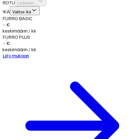
ROTU
Ladataan...
IKÄ
Valitse ikä
FURRO BASIC
-- €
keskimäärin / kk
FURRO PLUS
-- €
keskimäärin / kk
Liity mukaan