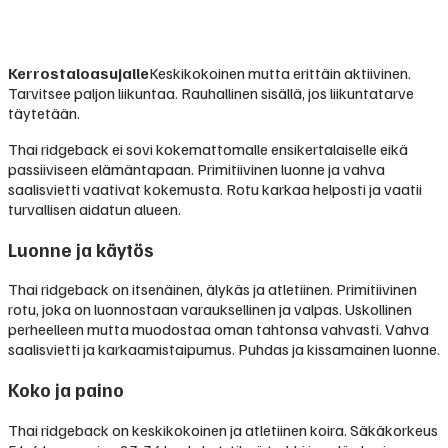
Kerrostaloasujalle
Keskikokoinen mutta erittäin aktiivinen.
Tarvitsee paljon liikuntaa. Rauhallinen sisällä, jos liikuntatarve
täytetään.
Thai ridgeback ei sovi kokemattomalle ensikertalaiselle eikä
passiiviseen elämäntapaan. Primitiivinen luonne ja vahva
saalisvietti vaativat kokemusta. Rotu karkaa helposti ja vaatii
turvallisen aidatun alueen.
Luonne ja käytös
Thai ridgeback on itsenäinen, älykäs ja atletiinen. Primitiivinen
rotu, joka on luonnostaan varauksellinen ja valpas. Uskollinen
perheelleen mutta muodostaa oman tahtonsa vahvasti. Vahva
saalisvietti ja karkaamistaipumus. Puhdas ja kissamainen luonne.
Koko ja paino
Thai ridgeback on keskikokoinen ja atletiinen koira. Säkäkorkeus