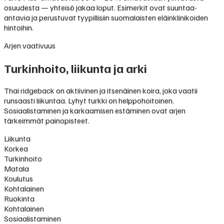
osuudesta — yhteisö jakaa loput. Esimerkit ovat suuntaa-
antavia ja perustuvat tyypillisiin suomalaisten eläinklinikoiden
hintoihin.
Arjen vaativuus
Turkinhoito, liikunta ja arki
Thai ridgeback on aktiivinen ja itsenäinen koira, joka vaatii
runsaasti liikuntaa. Lyhyt turkki on helppohoitoinen.
Sosiaalistaminen ja karkaamisen estäminen ovat arjen
tärkeimmät painopisteet.
Liikunta
Korkea
Turkinhoito
Matala
Koulutus
Kohtalainen
Ruokinta
Kohtalainen
Sosiaalistaminen