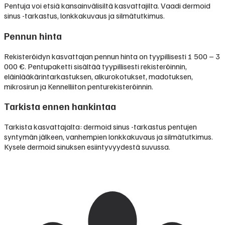
Pentuja voi etsiä kansainvälisiltä kasvattajilta. Vaadi dermoid
sinus -tarkastus, lonkkakuvaus ja silmätutkimus.
Pennun hinta
Rekisteröidyn kasvattajan pennun hinta on tyypillisesti
1 500 – 3
000 €
.
Pentupaketti sisältää tyypillisesti rekisteröinnin,
eläinlääkärintarkastuksen, alkurokotukset, madotuksen,
mikrosirun ja Kennelliiton penturekisteröinnin.
Tarkista ennen hankintaa
Tarkista kasvattajalta: dermoid sinus -tarkastus pentujen
syntymän jälkeen, vanhempien lonkkakuvaus ja silmätutkimus.
Kysele dermoid sinuksen esiintyvyydestä suvussa.