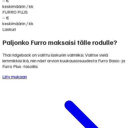
-- €
keskimäärin / kk
FURRO PLUS
-- €
keskimäärin / kk
Laskuri
Paljonko Furro maksaisi tälle rodulle?
Thai ridgeback on valittu laskuriin valmiiksi. Valitse vielä
lemmikkisi ikä, niin näet arvion kuukausiosuudesta Furro Basic- ja
Furro Plus -tasoilla.
Liity mukaan