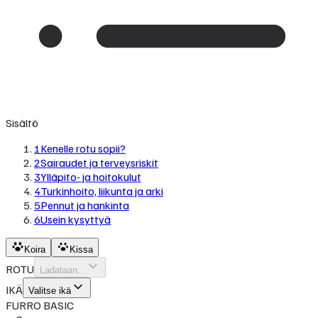
Sisältö
1
Kenelle rotu sopii?
2
Sairaudet ja terveysriskit
3
Ylläpito- ja hoitokulut
4
Turkinhoito, liikunta ja arki
5
Pennut ja hankinta
6
Usein kysyttyä
Koira
Kissa
ROTU
Ladataan...
IKÄ
Valitse ikä
FURRO BASIC