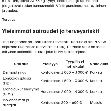
51-61 cm, paino 23-34 kg. Lyhyt, tiheä turkki ja selän harja
(ridge) ovat rodun tunnusmerkit. Värit: punainen, musta, sininen
ja vaalea.
Terveys
Yleisimmät sairaudet ja terveysriskit
Thai ridgeback on kohtuullisen terve rotu. Rodulla ei ole PEVISA-
ohjelmaa Suomessa (harvinainen rotu). Dermoid sinus on rodun
erityinen perinnöllinen riski, joka liittyy selkäharjaan.
Tyypilliset
Sairaus
Yleisyys
Vakavuus
hoitokulut
Dermoid sinus
Kohtalainen
1 000 – 3 000 €
Korkea
Lonkkadysplasia
Kohtalainen
1 500 – 3 000 €
Korkea
(HD)
Mahalaukun kiertymä
Harvinainen
2 000 – 4 000 €
Korkea
(GDV)
Iho-ongelmat ja
Kohtalainen
200 – 600 €
Matala
allergiat