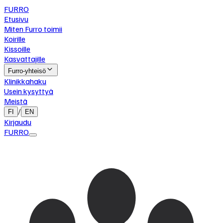
FURRO
Etusivu
Miten Furro toimii
Koirille
Kissoille
Kasvattajille
Furro-yhteisö
Klinikkahaku
Usein kysyttyä
Meistä
/
FI
EN
Kirjaudu
FURRO