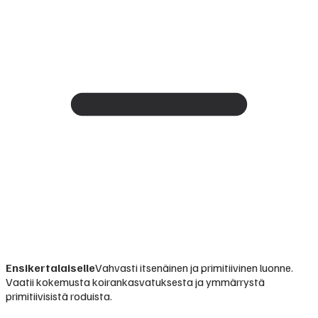
Ensikertalaiselle
Vahvasti itsenäinen ja primitiivinen luonne.
Vaatii kokemusta koirankasvatuksesta ja ymmärrystä
primitiivisistä roduista.