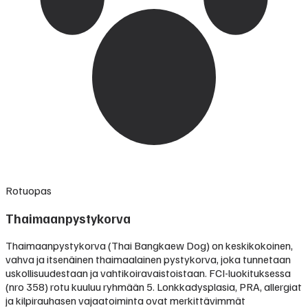
Rotuopas
Thaimaanpystykorva
Thaimaanpystykorva (Thai Bangkaew Dog) on keskikokoinen,
vahva ja itsenäinen thaimaalainen pystykorva, joka tunnetaan
uskollisuudestaan ja vahtikoiravaistoistaan. FCI-luokituksessa
(nro 358) rotu kuuluu ryhmään 5. Lonkkadysplasia, PRA, allergiat
ja kilpirauhasen vajaatoiminta ovat merkittävimmät