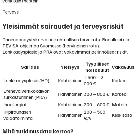
värikkäin merkein.
Terveys
Yleisimmät sairaudet ja terveysriskit
Thaimaanpystykorva on kohtuullisen terve rotu. Rodulla ei ole
PEVISA-ohjelmaa Suomessa (harvinainen rotu).
Lonkkadysplasia ja PRA ovat vakavimmat perinnölliset riskit.
Tyypilliset
Sairaus
Yleisyys
Vakavuus
hoitokulut
1 500 – 3
Lonkkadysplasia (HD)
Kohtalainen
Korkea
000 €
Etenevä verkkokalvon
Harvinainen
300 – 800 €
Korkea
surkastuminen (PRA)
Ihoallergiat
Kohtalainen
200 – 600 €
Matala
Kilpirauhasen
200 – 500
Harvinainen
Keskitaso
vajaatoiminta
€/v
Mitä tutkimusdata kertoo?