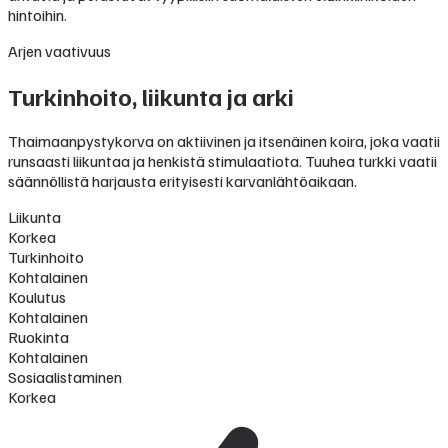
hintoihin.
Arjen vaativuus
Turkinhoito, liikunta ja arki
Thaimaanpystykorva on aktiivinen ja itsenäinen koira, joka vaatii
runsaasti liikuntaa ja henkistä stimulaatiota. Tuuhea turkki vaatii
säännöllistä harjausta erityisesti karvanlähtöaikaan.
Liikunta
Korkea
Turkinhoito
Kohtalainen
Koulutus
Kohtalainen
Ruokinta
Kohtalainen
Sosiaalistaminen
Korkea