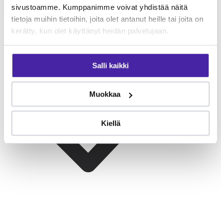
sivustoamme. Kumppanimme voivat yhdistää näitä
lasten kanssa.
tietoja muihin tietoihin, joita olet antanut heille tai joita on
kerätty, kun olet käyttänyt heidän palvelujaan.
Salli kaikki
Muokkaa
Kiellä