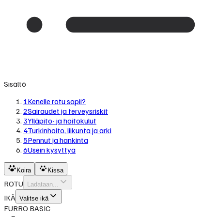
Sisältö
1
Kenelle rotu sopii?
2
Sairaudet ja terveysriskit
3
Ylläpito- ja hoitokulut
4
Turkinhoito, liikunta ja arki
5
Pennut ja hankinta
6
Usein kysyttyä
Koira
Kissa
ROTU
Ladataan...
IKÄ
Valitse ikä
FURRO BASIC