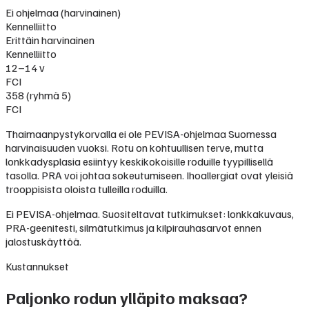
Ei ohjelmaa (harvinainen)
Kennelliitto
Erittäin harvinainen
Kennelliitto
12–14 v
FCI
358 (ryhmä 5)
FCI
Thaimaanpystykorvalla ei ole PEVISA-ohjelmaa Suomessa
harvinaisuuden vuoksi. Rotu on kohtuullisen terve, mutta
lonkkadysplasia esiintyy keskikokoisille roduille tyypillisellä
tasolla. PRA voi johtaa sokeutumiseen. Ihoallergiat ovat yleisiä
trooppisista oloista tulleilla roduilla.
Ei PEVISA-ohjelmaa. Suositeltavat tutkimukset: lonkkakuvaus,
PRA-geenitesti, silmätutkimus ja kilpirauhasarvot ennen
jalostuskäyttöä.
Kustannukset
Paljonko rodun ylläpito maksaa?