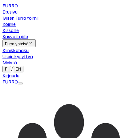
FURRO
Etusivu
Miten Furro toimii
Koirille
Kissoille
Kasvattajille
Furro-yhteisö
Klinikkahaku
Usein kysyttyä
Meistä
/
FI
EN
Kirjaudu
FURRO