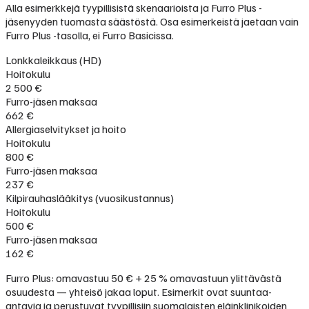
Alla esimerkkejä tyypillisistä skenaarioista ja Furro Plus -
jäsenyyden tuomasta säästöstä. Osa esimerkeistä jaetaan vain
Furro Plus -tasolla, ei Furro Basicissa.
Lonkkaleikkaus (HD)
Hoitokulu
2 500 €
Furro-jäsen maksaa
662 €
Allergiaselvitykset ja hoito
Hoitokulu
800 €
Furro-jäsen maksaa
237 €
Kilpirauhaslääkitys (vuosikustannus)
Hoitokulu
500 €
Furro-jäsen maksaa
162 €
Furro Plus: omavastuu 50 € + 25 % omavastuun ylittävästä
osuudesta — yhteisö jakaa loput. Esimerkit ovat suuntaa-
antavia ja perustuvat tyypillisiin suomalaisten eläinklinikoiden