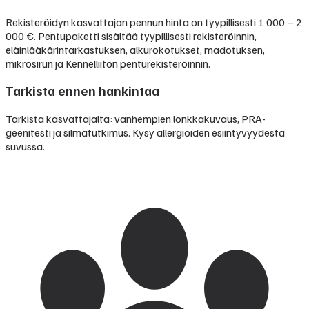
Rekisteröidyn kasvattajan pennun hinta on tyypillisesti
1 000 – 2
000 €
.
Pentupaketti sisältää tyypillisesti rekisteröinnin,
eläinlääkärintarkastuksen, alkurokotukset, madotuksen,
mikrosirun ja Kennelliiton penturekisteröinnin.
Tarkista ennen hankintaa
Tarkista kasvattajalta: vanhempien lonkkakuvaus, PRA-
geenitesti ja silmätutkimus. Kysy allergioiden esiintyvyydestä
suvussa.