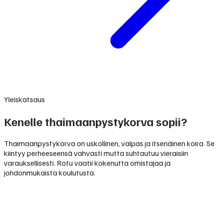
Yleiskatsaus
Kenelle thaimaanpystykorva sopii?
Thaimaanpystykorva on uskollinen, valpas ja itsenäinen koira. Se
kiintyy perheeseensä vahvasti mutta suhtautuu vieraisiin
varauksellisesti. Rotu vaatii kokenutta omistajaa ja
johdonmukaista koulutusta.