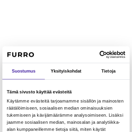
Suostumus
Yksityiskohdat
Tietoja
Tämä sivusto käyttää evästeitä
Käytämme evästeitä tarjoamamme sisällön ja mainosten
räätälöimiseen, sosiaalisen median ominaisuuksien
tukemiseen ja kävijämäärämme analysoimiseen. Lisäksi
jaamme sosiaalisen median, mainosalan ja analytiikka-
Lapsiperheelle
Uskollinen ja suojeleva perhettään kohtaan.
alan kumppaneillemme tietoja siitä, miten käytät
Vahva luonne edellyttää hyvää sosiaalistamista ja valvontaa