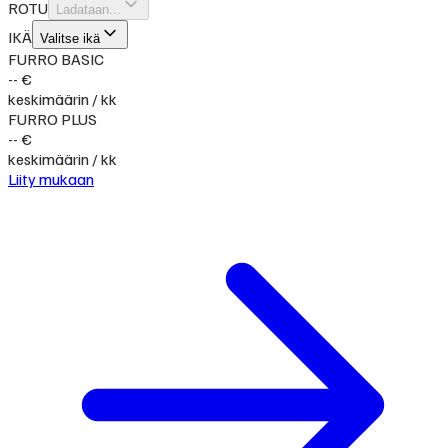
ROTU
Ladataan...
IKÄ
Valitse ikä
FURRO BASIC
-- €
keskimäärin / kk
FURRO PLUS
-- €
keskimäärin / kk
Liity mukaan