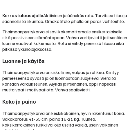
Kerrostaloasujalle
Aktiivinen ja äänekäs rotu. Tarvitsee tilaa ja
säännöllistä liikuntaa. Omakotitalo pihalla on paras vaihtoehto.
Thaimaanpystykorva ei sovi kokemattomalle ensikertalaiselle
eikä passiiviseen elämäntapaan. Vahva vartijavietti ja itsenäinen
luonne vaativat kokemusta. Rotu ei viihdy pienessä tilassa eikä
pitkissä yksinolojaksossa.
Luonne ja käytös
Thaimaanpystykorva on uskollinen, valpas ja rohkea. Kiintyy
perheeseensä syvästi ja on luonnostaan suojeleva. Vieraita
kohtaan varauksellinen. Älykäs ja itsenäinen, oppii nopeasti
mutta vaatii motivaatiota. Vahva saalisvietti.
Koko ja paino
Thaimaanpystykorva on keskikokoinen, hyvin rakentunut koira.
Säkäkorkeus 41-55 cm, paino 16-21 kg. Tuuhea,
kaksikerroksinen turkki voi olla useita värejä, usein valkoinen