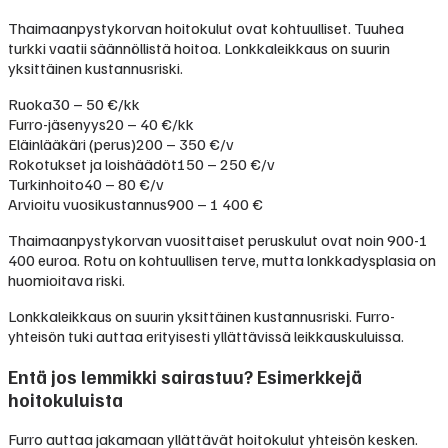
Thaimaanpystykorvan hoitokulut ovat kohtuulliset. Tuuhea
turkki vaatii säännöllistä hoitoa. Lonkkaleikkaus on suurin
yksittäinen kustannusriski.
Ruoka
30 – 50 €/kk
Furro-jäsenyys
20 – 40 €/kk
Eläinlääkäri (perus)
200 – 350 €/v
Rokotukset ja loishäädöt
150 – 250 €/v
Turkinhoito
40 – 80 €/v
Arvioitu vuosikustannus
900 – 1 400 €
Thaimaanpystykorvan vuosittaiset peruskulut ovat noin 900-1
400 euroa. Rotu on kohtuullisen terve, mutta lonkkadysplasia on
huomioitava riski.
Lonkkaleikkaus on suurin yksittäinen kustannusriski. Furro-
yhteisön tuki auttaa erityisesti yllättävissä leikkauskuluissa.
Entä jos lemmikki sairastuu? Esimerkkejä
hoitokuluista
Furro auttaa jakamaan yllättävät hoitokulut yhteisön kesken.