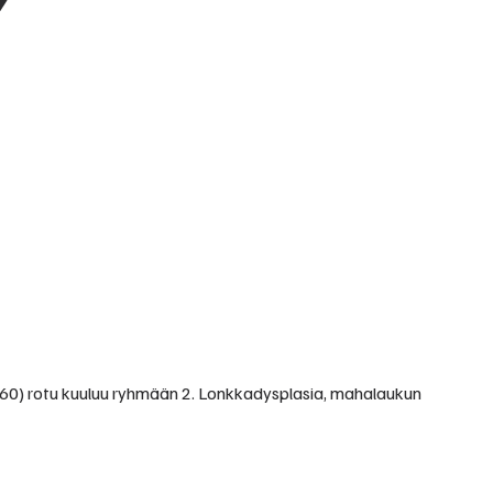
ro 260) rotu kuuluu ryhmään 2. Lonkkadysplasia, mahalaukun