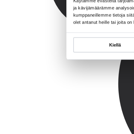
Käytämme evästeitä tarjoama
ja kävijämäärämme analysoim
kumppaneillemme tietoja siitä
olet antanut heille tai joita o
Kiellä