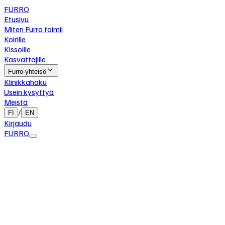
FURRO
Etusivu
Miten Furro toimii
Koirille
Kissoille
Kasvattajille
Furro-yhteisö
Klinikkahaku
Usein kysyttyä
Meistä
/
FI
EN
Kirjaudu
FURRO