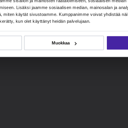
mme sisällön ja mainosten räätälöimiseen, sosiaalisen median
iseen. Lisäksi jaamme sosiaalisen median, mainosalan ja analy
, miten käytät sivustoamme. Kumppanimme voivat yhdistää näitä t
n kerätty, kun olet käyttänyt heidän palvelujaan.
Muokkaa