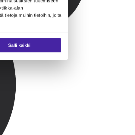
 ominaisuuksien tukemiseen
tiikka-alan
ietoja muihin tietoihin, joita
Salli kaikki