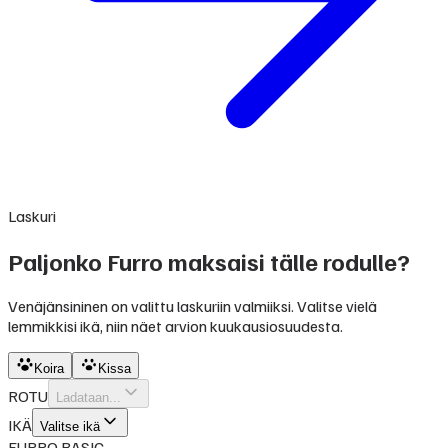
Laskuri
Paljonko Furro maksaisi tälle rodulle?
Venäjänsininen on valittu laskuriin valmiiksi. Valitse vielä
lemmikkisi ikä, niin näet arvion kuukausiosuudesta.
Koira
Kissa
ROTU
Ladataan...
IKÄ
Valitse ikä
FURRO BASIC