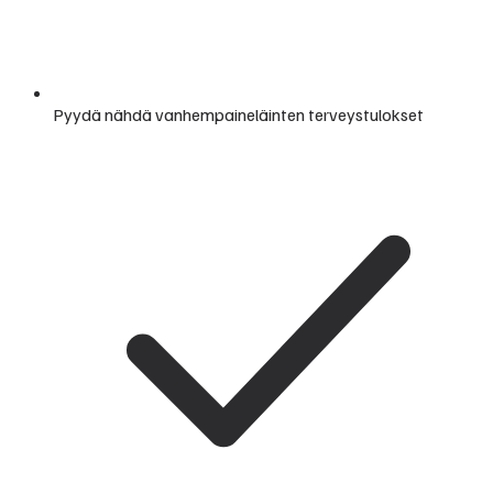
Pyydä nähdä vanhempaineläinten terveystulokset