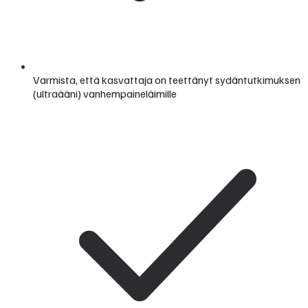
Varmista, että kasvattaja on teettänyt sydäntutkimuksen
(ultraääni) vanhempaineläimille