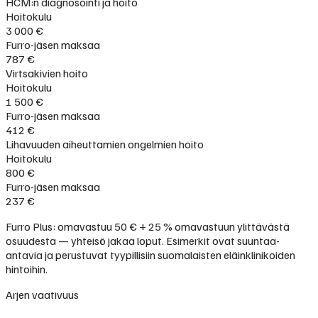
HCM:n diagnosointi ja hoito
Hoitokulu
3 000 €
Furro-jäsen maksaa
787 €
Virtsakivien hoito
Hoitokulu
1 500 €
Furro-jäsen maksaa
412 €
Lihavuuden aiheuttamien ongelmien hoito
Hoitokulu
800 €
Furro-jäsen maksaa
237 €
Furro Plus: omavastuu 50 € + 25 % omavastuun ylittävästä
osuudesta — yhteisö jakaa loput. Esimerkit ovat suuntaa-
antavia ja perustuvat tyypillisiin suomalaisten eläinklinikoiden
hintoihin.
Arjen vaativuus