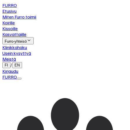
FURRO
Etusivu
Miten Furro toimii
Koirille
Kissoille
Kasvattajille
Furro-yhteisö
Klinikkahaku
Usein kysyttyä
Meistä
/
FI
EN
Kirjaudu
FURRO