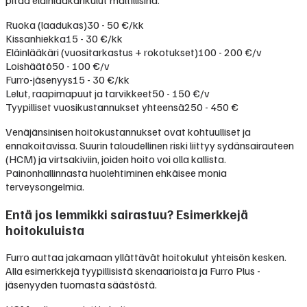
Ruoka (laadukas)
30 - 50 €/kk
Kissanhiekka
15 - 30 €/kk
Eläinlääkäri (vuositarkastus + rokotukset)
100 - 200 €/v
Loishäätö
50 - 100 €/v
Furro-jäsenyys
15 - 30 €/kk
Lelut, raapimapuut ja tarvikkeet
50 - 150 €/v
Tyypilliset vuosikustannukset yhteensä
250 - 450 €
Venäjänsinisen hoitokustannukset ovat kohtuulliset ja
ennakoitavissa. Suurin taloudellinen riski liittyy sydänsairauteen
(HCM) ja virtsakiviin, joiden hoito voi olla kallista.
Painonhallinnasta huolehtiminen ehkäisee monia
terveysongelmia.
Entä jos lemmikki sairastuu? Esimerkkejä
hoitokuluista
Furro auttaa jakamaan yllättävät hoitokulut yhteisön kesken.
Alla esimerkkejä tyypillisistä skenaarioista ja Furro Plus -
jäsenyyden tuomasta säästöstä.