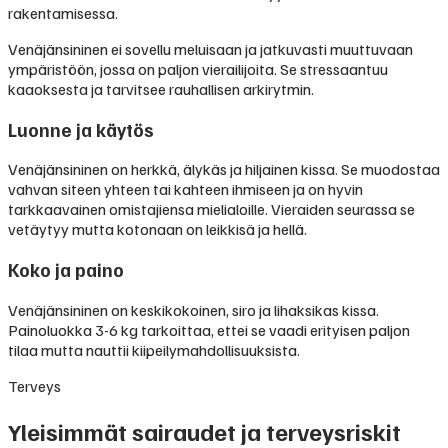
rakentamisessa.
Venäjänsininen ei sovellu meluisaan ja jatkuvasti muuttuvaan
ympäristöön, jossa on paljon vierailijoita. Se stressaantuu
kaaoksesta ja tarvitsee rauhallisen arkirytmin.
Luonne ja käytös
Venäjänsininen on herkkä, älykäs ja hiljainen kissa. Se muodostaa
vahvan siteen yhteen tai kahteen ihmiseen ja on hyvin
tarkkaavainen omistajiensa mielialoille. Vieraiden seurassa se
vetäytyy mutta kotonaan on leikkisä ja hellä.
Koko ja paino
Venäjänsininen on keskikokoinen, siro ja lihaksikas kissa.
Painoluokka 3-6 kg tarkoittaa, ettei se vaadi erityisen paljon
tilaa mutta nauttii kiipeilymahdollisuuksista.
Terveys
Yleisimmät sairaudet ja terveysriskit