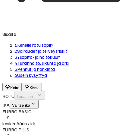
Sisältö
1
Kenelle rotu sopii?
2
Sairaudet ja terveysriskit
3
Ylläpito- ja hoitokulut
4
Turkinhoito, liikunta ja arki
5
Pennut ja hankinta
6
Usein kysyttyä
Koira
Kissa
ROTU
Ladataan...
IKÄ
Valitse ikä
FURRO BASIC
-- €
keskimäärin / kk
FURRO PLUS