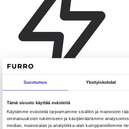
Suostumus
Yksityiskohdat
Leikki ja painonhallinta
Venäjänsininen tarvitsee päivittäin 20-30 minuuttia leikkiä
Tämä sivusto käyttää evästeitä
lihavuuden ehkäisemiseksi. Saalistuspelit ja interaktiiviset lelut
Käytämme evästeitä tarjoamamme sisällön ja mainosten räät
aktivoivat parhaiten.
ominaisuuksien tukemiseen ja kävijämäärämme analysoimise
median, mainosalan ja analytiikka-alan kumppaneillemme tieto