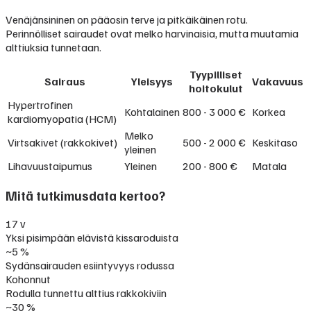
Venäjänsininen on pääosin terve ja pitkäikäinen rotu.
Perinnölliset sairaudet ovat melko harvinaisia, mutta muutamia
alttiuksia tunnetaan.
Tyypilliset
Sairaus
Yleisyys
Vakavuus
hoitokulut
Hypertrofinen
Kohtalainen
800 - 3 000 €
Korkea
kardiomyopatia (HCM)
Melko
Virtsakivet (rakkokivet)
500 - 2 000 €
Keskitaso
yleinen
Lihavuustaipumus
Yleinen
200 - 800 €
Matala
Mitä tutkimusdata kertoo?
17 v
Yksi pisimpään elävistä kissaroduista
~5 %
Sydänsairauden esiintyvyys rodussa
Kohonnut
Rodulla tunnettu alttius rakkokiviin
~30 %