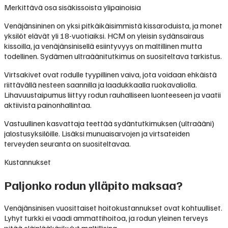
Merkittävä osa sisäkissoista ylipainoisia
Venäjänsininen on yksi pitkäikäisimmistä kissaroduista, ja monet
yksilöt elävät yli 18-vuotiaiksi. HCM on yleisin sydänsairaus
kissoilla, ja venäjänsinisellä esiintyvyys on maltillinen mutta
todellinen. Sydämen ultraäänitutkimus on suositeltava tarkistus.
Virtsakivet ovat rodulle tyypillinen vaiva, jota voidaan ehkäistä
riittävällä nesteen saannilla ja laadukkaalla ruokavaliolla.
Lihavuustaipumus liittyy rodun rauhalliseen luonteeseen ja vaatii
aktiivista painonhallintaa.
Vastuullinen kasvattaja teettää sydäntutkimuksen (ultraääni)
jalostusyksilöille. Lisäksi munuaisarvojen ja virtsateiden
terveyden seuranta on suositeltavaa.
Kustannukset
Paljonko rodun ylläpito maksaa?
Venäjänsinisen vuosittaiset hoitokustannukset ovat kohtuulliset.
Lyhyt turkki ei vaadi ammattihoitoa, ja rodun yleinen terveys
pitää eläinlääkärikulut maltillisina.