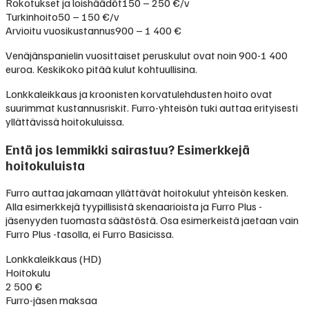
Rokotukset ja loishäädöt
150 – 250 €/v
Turkinhoito
50 – 150 €/v
Arvioitu vuosikustannus
900 – 1 400 €
Venäjänspanielin vuosittaiset peruskulut ovat noin 900-1 400
euroa. Keskikoko pitää kulut kohtuullisina.
Lonkkaleikkaus ja kroonisten korvatulehdusten hoito ovat
suurimmat kustannusriskit. Furro-yhteisön tuki auttaa erityisesti
yllättävissä hoitokuluissa.
Entä jos lemmikki sairastuu? Esimerkkejä
hoitokuluista
Furro auttaa jakamaan yllättävät hoitokulut yhteisön kesken.
Alla esimerkkejä tyypillisistä skenaarioista ja Furro Plus -
jäsenyyden tuomasta säästöstä. Osa esimerkeistä jaetaan vain
Furro Plus -tasolla, ei Furro Basicissa.
Lonkkaleikkaus (HD)
Hoitokulu
2 500 €
Furro-jäsen maksaa