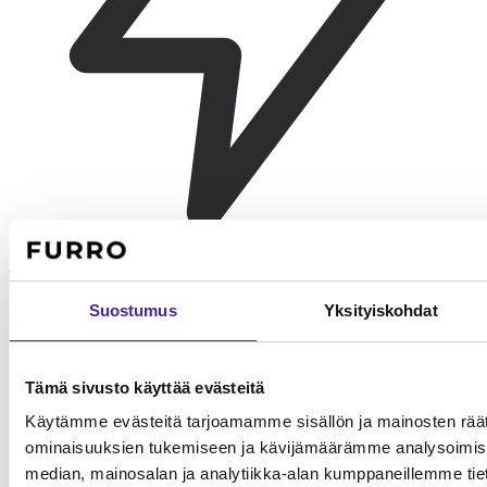
Aamulenkki
30-45 min aktiivista lenkkiä. Noutoleikit tai uinti soveltuvat hyvin.
Suostumus
Yksityiskohdat
Tämä sivusto käyttää evästeitä
Käytämme evästeitä tarjoamamme sisällön ja mainosten räät
ominaisuuksien tukemiseen ja kävijämäärämme analysoimise
median, mainosalan ja analytiikka-alan kumppaneillemme tieto