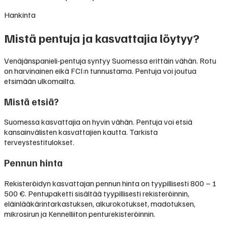
Hankinta
Mistä pentuja ja kasvattajia löytyy?
Venäjänspanieli-pentuja syntyy Suomessa erittäin vähän. Rotu
on harvinainen eikä FCI:n tunnustama. Pentuja voi joutua
etsimään ulkomailta.
Mistä etsiä?
Suomessa kasvattajia on hyvin vähän. Pentuja voi etsiä
kansainvälisten kasvattajien kautta. Tarkista
terveystestitulokset.
Pennun hinta
Rekisteröidyn kasvattajan pennun hinta on tyypillisesti
800 – 1
500 €
.
Pentupaketti sisältää tyypillisesti rekisteröinnin,
eläinlääkärintarkastuksen, alkurokotukset, madotuksen,
mikrosirun ja Kennelliiton penturekisteröinnin.