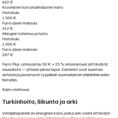
662 €
Kroonisten korvatulehdusten hoito
Hoitokulu
1 500 €
Furro-jäsen maksaa
412 €
Allergian tutkimus ja hoito
Hoitokulu
1 000 €
Furro-jäsen maksaa
287 €
Furro Plus: omavastuu 50 € + 25 % omavastuun ylittävästä
osuudesta — yhteisö jakaa loput. Esimerkit ovat suuntaa-
antavia ja perustuvat tyypillisiin suomalaisten eläinklinikoiden
hintoihin.
Arjen vaativuus
Turkinhoito, liikunta ja arki
Venäjänspanieli on energinen koira, jonka arki vaatii riittävästi