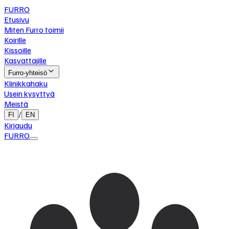
FURRO
Etusivu
Miten Furro toimii
Koirille
Kissoille
Kasvattajille
Furro-yhteisö
Klinikkahaku
Usein kysyttyä
Meistä
/
FI
EN
Kirjaudu
FURRO