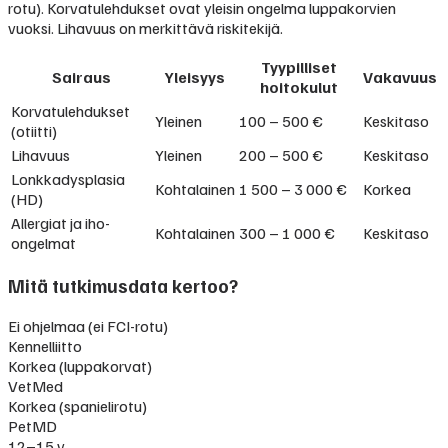
rotu). Korvatulehdukset ovat yleisin ongelma luppakorvien
vuoksi. Lihavuus on merkittävä riskitekijä.
Tyypilliset
Sairaus
Yleisyys
Vakavuus
hoitokulut
Korvatulehdukset
Yleinen
100 – 500 €
Keskitaso
(otiitti)
Lihavuus
Yleinen
200 – 500 €
Keskitaso
Lonkkadysplasia
Kohtalainen
1 500 – 3 000 €
Korkea
(HD)
Allergiat ja iho-
Kohtalainen
300 – 1 000 €
Keskitaso
ongelmat
Mitä tutkimusdata kertoo?
Ei ohjelmaa (ei FCI-rotu)
Kennelliitto
Korkea (luppakorvat)
VetMed
Korkea (spanielirotu)
PetMD
12–15 v