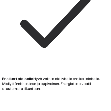
Ensikertalaiselle
Hyvä valinta aktiiviselle ensikertalaiselle.
Miellyttämishaluinen ja oppivainen. Energiataso vaatii
sitoutumista liikuntaan.