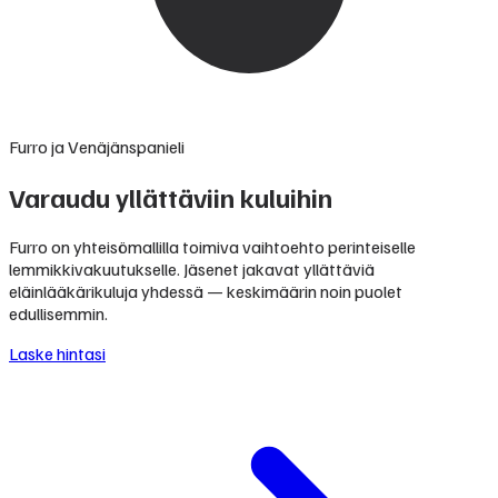
Furro ja Venäjänspanieli
Varaudu yllättäviin kuluihin
Furro on yhteisömallilla toimiva vaihtoehto perinteiselle
lemmikkivakuutukselle. Jäsenet jakavat yllättäviä
eläinlääkärikuluja yhdessä — keskimäärin noin puolet
edullisemmin.
Laske hintasi