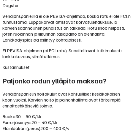
Dogster
Venäjänspanielilla ei ole PEVISA-ohjelmaa, koska rotu ei ole FCI:n
tunnustama. Luppakorvat altistavat korvatulehduksille, ja
korvien säännöllinen puhdistus on tärkeää. Rotu lihoo helposti,
joten ruokinnan ja liikunnan tasapaino on olennaista.
Lonkkadysplasiaa esiintyy kohtalaisesti.
Ei PEVISA-ohjelmaa (ei FCI-rotu). Suositeltavat tutkimukset:
lonkkakuvaus, silmätutkimus.
Kustannukset
Paljonko rodun ylläpito maksaa?
Venäjänspanielin hoitokulut ovat kohtuulliset keskikokoisen
koon vuoksi. Korvien hoito ja painonhallinta ovat tärkeimpiä
ennaltaehkäiseviä toimia.
Ruoka
30 – 50 €/kk
Furro-jäsenyys
20 – 40 €/kk
Eläinlääkäri (perus)
200 – 400 €/v