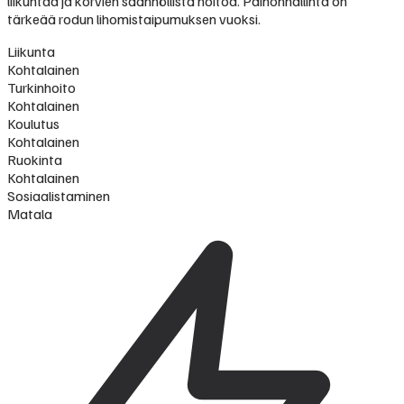
liikuntaa ja korvien säännöllistä hoitoa. Painonhallinta on
tärkeää rodun lihomistaipumuksen vuoksi.
Liikunta
Kohtalainen
Turkinhoito
Kohtalainen
Koulutus
Kohtalainen
Ruokinta
Kohtalainen
Sosiaalistaminen
Matala