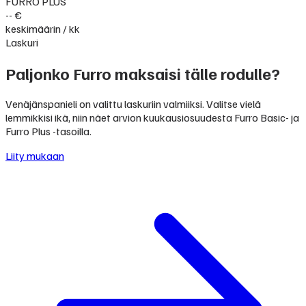
FURRO PLUS
-- €
keskimäärin / kk
Laskuri
Paljonko Furro maksaisi tälle rodulle?
Venäjänspanieli on valittu laskuriin valmiiksi. Valitse vielä
lemmikkisi ikä, niin näet arvion kuukausiosuudesta Furro Basic- ja
Furro Plus -tasoilla.
Liity mukaan