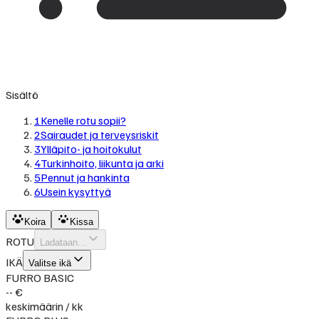
Sisältö
1
Kenelle rotu sopii?
2
Sairaudet ja terveysriskit
3
Ylläpito- ja hoitokulut
4
Turkinhoito, liikunta ja arki
5
Pennut ja hankinta
6
Usein kysyttyä
Koira
Kissa
ROTU
Ladataan...
IKÄ
Valitse ikä
FURRO BASIC
-- €
keskimäärin / kk