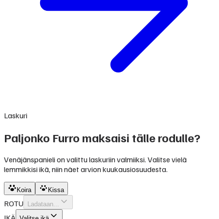
Laskuri
Paljonko Furro maksaisi tälle rodulle?
Venäjänspanieli on valittu laskuriin valmiiksi. Valitse vielä
lemmikkisi ikä, niin näet arvion kuukausiosuudesta.
Koira
Kissa
ROTU
Ladataan...
IKÄ
Valitse ikä