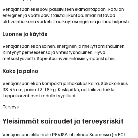
Venäjänspanieli ei sovi passiiviseen elämäntapaan. Rotu on
energinen ja vaatii päivittäistä liikuntaa. Ilman riittävää
aktivointia koira voi kehittää käytösongelmia ja lihoa helposti.
Luonne ja käytös
Venäjänspanieli on iloinen, energinen ja miellyttämishaluinen.
Kiintynyt perheeseensä ja yhteistyöhaluinen. Hyvä
metsästysvietti. Sopeutuu hyvin erilaisiin ympäristöihin.
Koko ja paino
Venäjänspanieli on kompakti ja lihaksikas koira. Säkäkorkeus
38-44 cm, paino 13-18 kg. Keskipitkä, aaltoileva turkki.
Luppakorvat ovat rodulle tyypilliset.
Terveys
Yleisimmät sairaudet ja terveysriskit
Venäjänspanielilla ei ole PEVISA-ohjelmaa Suomessa (ei FCI-