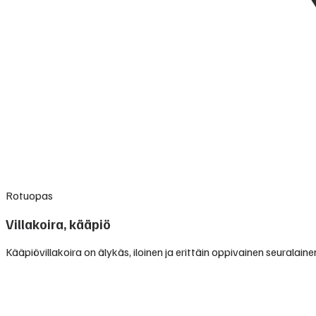
Rotuopas
Villakoira, kääpiö
Kääpiövillakoira on älykäs, iloinen ja erittäin oppivainen seuralai