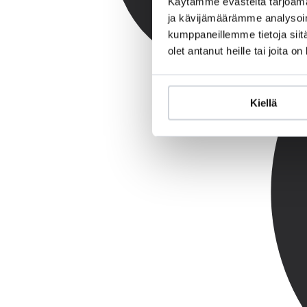
Käytämme evästeitä tarjoama
ja kävijämäärämme analysoim
kumppaneillemme tietoja siitä
olet antanut heille tai joita o
Kiellä