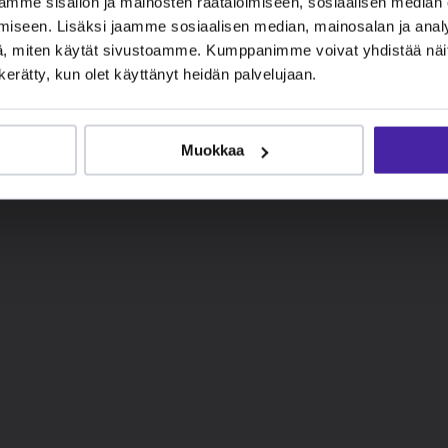
mme sisällön ja mainosten räätälöimiseen, sosiaalisen median
iseen. Lisäksi jaamme sosiaalisen median, mainosalan ja analy
, miten käytät sivustoamme. Kumppanimme voivat yhdistää näitä t
n kerätty, kun olet käyttänyt heidän palvelujaan.
Muokkaa