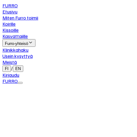
FURRO
Etusivu
Miten Furro toimii
Koirille
Kissoille
Kasvattajille
Furro-yhteisö
Klinikkahaku
Usein kysyttyä
Meistä
/
FI
EN
Kirjaudu
FURRO