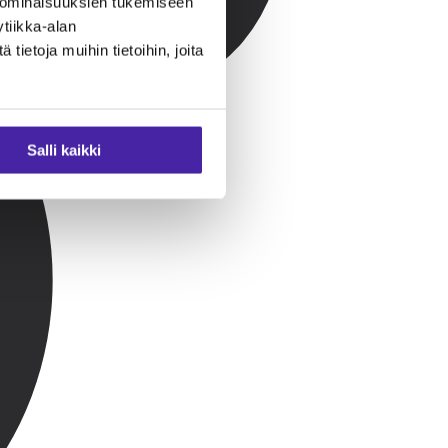
 ominaisuuksien tukemiseen
tiikka-alan
ietoja muihin tietoihin, joita
Salli kaikki