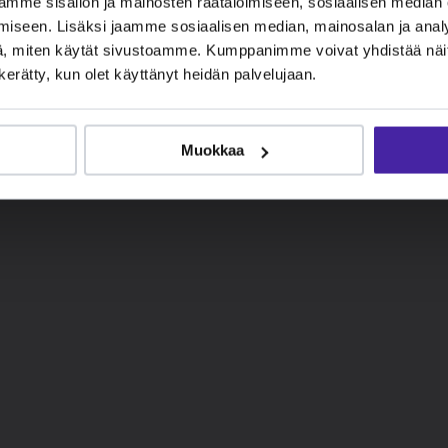
mme sisällön ja mainosten räätälöimiseen, sosiaalisen median
iseen. Lisäksi jaamme sosiaalisen median, mainosalan ja analy
, miten käytät sivustoamme. Kumppanimme voivat yhdistää näitä t
n kerätty, kun olet käyttänyt heidän palvelujaan.
Muokkaa