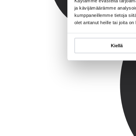
Käytämme evästeitä tarjoama
ja kävijämäärämme analysoim
kumppaneillemme tietoja siitä
olet antanut heille tai joita o
Kiellä