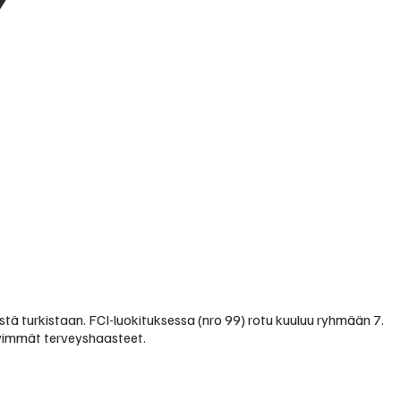
ä turkistaan. FCI-luokituksessa (nro 99) rotu kuuluu ryhmään 7.
ävimmät terveyshaasteet.