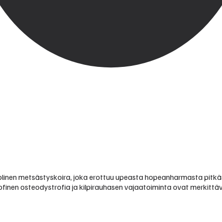
linen metsästyskoira, joka erottuu upeasta hopeanharmasta pitkäst
finen osteodystrofia ja kilpirauhasen vajaatoiminta ovat merkitt