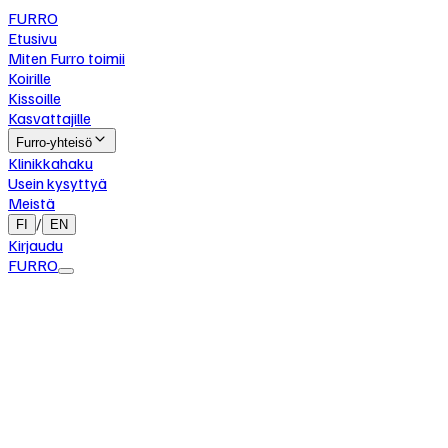
FURRO
Etusivu
Miten Furro toimii
Koirille
Kissoille
Kasvattajille
Furro-yhteisö
Klinikkahaku
Usein kysyttyä
Meistä
/
FI
EN
Kirjaudu
FURRO