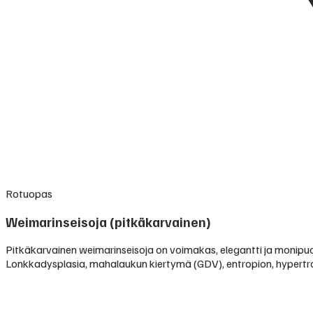
Rotuopas
Weimarinseisoja (pitkäkarvainen)
Pitkäkarvainen weimarinseisoja on voimakas, elegantti ja monipuo
Lonkkadysplasia, mahalaukun kiertymä (GDV), entropion, hypertro