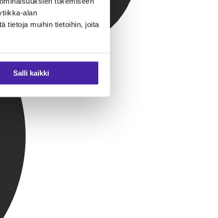
 ominaisuuksien tukemiseen
tiikka-alan
ietoja muihin tietoihin, joita
Salli kaikki