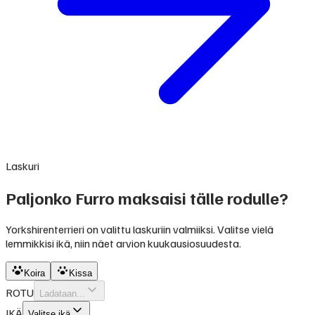
Laskuri
Paljonko Furro maksaisi tälle rodulle?
Yorkshirenterrieri on valittu laskuriin valmiiksi. Valitse vielä
lemmikkisi ikä, niin näet arvion kuukausiosuudesta.
Koira
Kissa
ROTU
Ladataan...
IKÄ
Valitse ikä