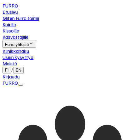
FURRO
Etusivu
Miten Furro toimii
Koirille
Kissoille
Kasvattajille
Furro-yhteisö
Klinikkahaku
Usein kysyttyä
Meistä
/
FI
EN
Kirjaudu
FURRO