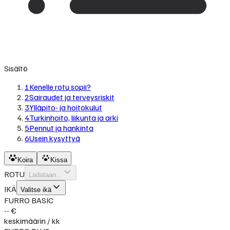
Sisältö
1
Kenelle rotu sopii?
2
Sairaudet ja terveysriskit
3
Ylläpito- ja hoitokulut
4
Turkinhoito, liikunta ja arki
5
Pennut ja hankinta
6
Usein kysyttyä
Koira
Kissa
ROTU
Ladataan...
IKÄ
Valitse ikä
FURRO BASIC
-- €
keskimäärin / kk