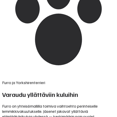
Furro ja Yorkshirenterrieri
Varaudu yllättäviin kuluihin
Furro on yhteisömallilla toimiva vaihtoehto perinteiselle
lemmikkivakuutukselle. Jäsenet jakavat yllättäviä
eläinlääkärikuluja yhdessä — keskimäärin noin puolet