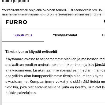
Koko ja paino
Yorkshirenterrieri on pienikokoinen terrieri: FCI-standardin nro 86
mukainen enimmäispaino on 3,2 kg. Tyypillinen paino on 2–3 kg
ja säkäkorkeus 18–23 cm. Rotu on tiivis ja tasapainoinen, ja sen
pitkä, silkkinen turkki on rodun tunnusmerkki.
Terveys
Suostumus
Yksityiskohdat
Ti
Yleisimmät sairaudet ja terveysriskit
Tämä sivusto käyttää evästeitä
Yorkshirenterrieri on pitkäikäinen rotu, jonka terveyden
tärkeimmät huolenaiheet ovat hampaisto-ongelmat,
Käytämme evästeitä tarjoamamme sisällön ja mainosten räät
patellaluksaatio ja trakean kollapsi. Säännöllinen hammashuolto
sosiaalisen median ominaisuuksien tukemiseen ja kävijäm
ja painonhallinta ovat avainasemassa ennaltaehkäisyssä.
analysoimiseen. Lisäksi jaamme sosiaalisen median, mainos
analytiikka-alan kumppaneillemme tietoja siitä, miten käytät
Tyypilliset
Sairaus
Yleisyys
Vakavuus
hoitokulut
sivustoamme. Kumppanimme voivat yhdistää näitä tietoja mu
Hampaisto-ongelmat
tietoihin, joita olet antanut heille tai joita on kerätty, kun olet 
Hyvin yleinen
500 - 1 200 €
Keskitaso
ja parodontiitti
heidän palvelujaan.
1 500 - 2 500
Patellaluksaatio
Yleinen
Korkea
€