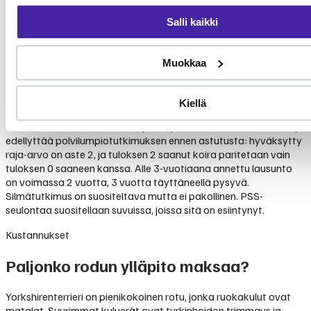
Trakean kollapsi
Kohtalainen
500 - 2 000 €
Korkea
Salli kaikki
Silmäsairaudet
Kohtalainen
300 - 2 000 €
Keskitaso
(kuivasilmäisyys, kaihi)
Portosysteeminen
2 000 - 4 000
Harvinainen
Korkea
Muokkaa
shuntti (PSS)
€
Legg-Calvé-Perthesin
Rotualtis,
1 500 - 3 000
Korkea
tauti
kohtalainen
€
Kiellä
Yorkshirenterrierin PEVISA-ohjelma (voimassa 1.1.2021 alkaen)
edellyttää polvilumpiotutkimuksen ennen astutusta: hyväksytty
raja-arvo on aste 2, ja tuloksen 2 saanut koira paritetaan vain
tuloksen 0 saaneen kanssa. Alle 3-vuotiaana annettu lausunto
on voimassa 2 vuotta, 3 vuotta täyttäneellä pysyvä.
Silmätutkimus on suositeltava mutta ei pakollinen. PSS-
seulontaa suositellaan suvuissa, joissa sitä on esiintynyt.
Kustannukset
Paljonko rodun ylläpito maksaa?
Yorkshirenterrieri on pienikokoinen rotu, jonka ruokakulut ovat
matalat. Suurimmat kuluerät ovat turkinhoidon trimmaus ja