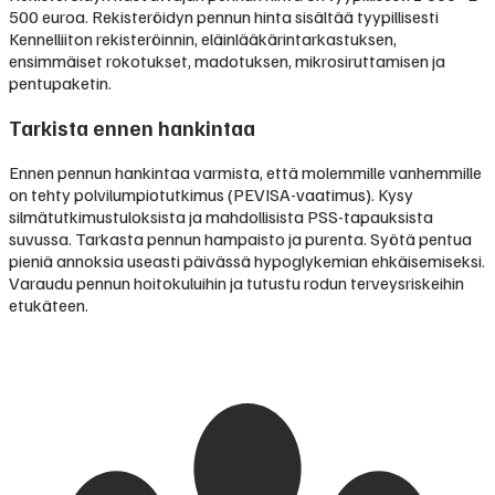
500 euroa
.
Rekisteröidyn pennun hinta sisältää tyypillisesti
Kennelliiton rekisteröinnin, eläinlääkärintarkastuksen,
ensimmäiset rokotukset, madotuksen, mikrosiruttamisen ja
pentupaketin.
Tarkista ennen hankintaa
Ennen pennun hankintaa varmista, että molemmille vanhemmille
on tehty polvilumpiotutkimus (PEVISA-vaatimus). Kysy
silmätutkimustuloksista ja mahdollisista PSS-tapauksista
suvussa. Tarkasta pennun hampaisto ja purenta. Syötä pentua
pieniä annoksia useasti päivässä hypoglykemian ehkäisemiseksi.
Varaudu pennun hoitokuluihin ja tutustu rodun terveysriskeihin
etukäteen.