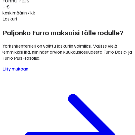
FURRO PLUS
-- €
keskimäärin / kk
Laskuri
Paljonko Furro maksaisi tälle rodulle?
Yorkshirenterrieri on valittu laskuriin valmiiksi. Valitse vielä
lemmikkisi ikä, niin näet arvion kuukausiosuudesta Furro Basic- ja
Furro Plus -tasoilla.
Liity mukaan