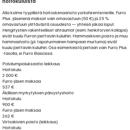
hoitokuluista
Alla kolme tyypillistä hoitoskenaariota yorkshirenterrierille. Furro
Plus -jäsenenä maksat vain omavastuun (50 €) ja 25 %
omavastuun ylittävästä osuudesta — yhteisö jakaa loput.
Hengitystien rakenteelliset ahtaumat (esim. henkitorven kollapsi)
eivät kuulu Furron jaettaviin kuluihin. Hammaskiven poisto ja muu
hammashoito (pl. tapaturmainen hampaan murtuma) eivät
kuulu jaettaviin kuluihin. Osa esimerkeistä jaetaan vain Furro Plus
-tasolla, ei Furro Basicissa.
Polvilumpioluksaatio-leikkaus
Hoitokulu
2 000 €
Furro-jäsen maksaa
537 €
Äkillisen myrkytyksen päivystyshoito
Hoitokulu
900 €
Furro-jäsen maksaa
262 €
Virtsakivien poisto (leikkaus)
Hoitokulu