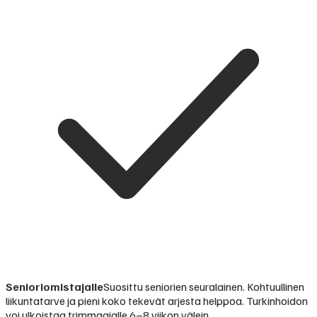
Senioriomistajalle
Suosittu seniorien seuralainen. Kohtuullinen
liikuntatarve ja pieni koko tekevät arjesta helppoa. Turkinhoidon
voi ulkoistaa trimmaajalle 6–8 viikon välein.