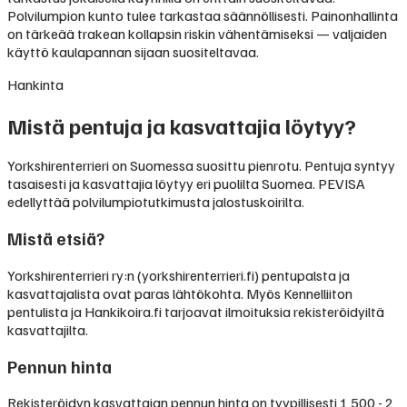
Polvilumpion kunto tulee tarkastaa säännöllisesti. Painonhallinta
on tärkeää trakean kollapsin riskin vähentämiseksi — valjaiden
käyttö kaulapannan sijaan suositeltavaa.
Hankinta
Mistä pentuja ja kasvattajia löytyy?
Yorkshirenterrieri on Suomessa suosittu pienrotu. Pentuja syntyy
tasaisesti ja kasvattajia löytyy eri puolilta Suomea. PEVISA
edellyttää polvilumpiotutkimusta jalostuskoirilta.
Mistä etsiä?
Yorkshirenterrieri ry:n (yorkshirenterrieri.fi) pentupalsta ja
kasvattajalista ovat paras lähtökohta. Myös Kennelliiton
pentulista ja Hankikoira.fi tarjoavat ilmoituksia rekisteröidyiltä
kasvattajilta.
Pennun hinta
Rekisteröidyn kasvattajan pennun hinta on tyypillisesti
1 500 - 2