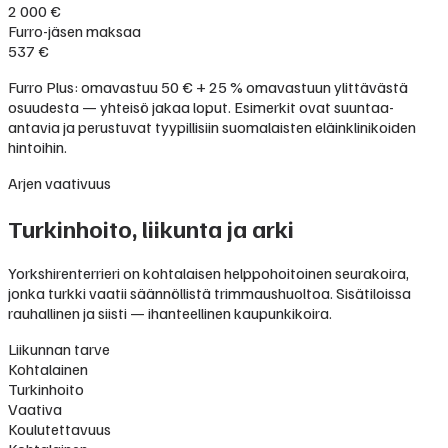
2 000 €
Furro-jäsen maksaa
537 €
Furro Plus: omavastuu 50 € + 25 % omavastuun ylittävästä
osuudesta — yhteisö jakaa loput. Esimerkit ovat suuntaa-
antavia ja perustuvat tyypillisiin suomalaisten eläinklinikoiden
hintoihin.
Arjen vaativuus
Turkinhoito, liikunta ja arki
Yorkshirenterrieri on kohtalaisen helppohoitoinen seurakoira,
jonka turkki vaatii säännöllistä trimmaushuoltoa. Sisätiloissa
rauhallinen ja siisti — ihanteellinen kaupunkikoira.
Liikunnan tarve
Kohtalainen
Turkinhoito
Vaativa
Koulutettavuus