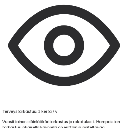
Terveystarkastus: 1 kerta / v
Vuosittainen eläinlääkäritarkastus ja rokotukset. Hampaiston
tarkastus jokaisella käynnillä on erittäin suositeltavaa.