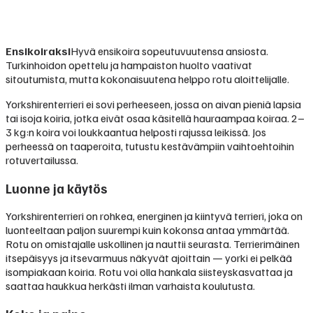
Ensikoiraksi
Hyvä ensikoira sopeutuvuutensa ansiosta.
Turkinhoidon opettelu ja hampaiston huolto vaativat
sitoutumista, mutta kokonaisuutena helppo rotu aloittelijalle.
Yorkshirenterrieri ei sovi perheeseen, jossa on aivan pieniä lapsia
tai isoja koiria, jotka eivät osaa käsitellä hauraampaa koiraa. 2–
3 kg:n koira voi loukkaantua helposti rajussa leikissä. Jos
perheessä on taaperoita, tutustu kestävämpiin vaihtoehtoihin
rotuvertailussa.
Luonne ja käytös
Yorkshirenterrieri on rohkea, energinen ja kiintyvä terrieri, joka on
luonteeltaan paljon suurempi kuin kokonsa antaa ymmärtää.
Rotu on omistajalle uskollinen ja nauttii seurasta. Terrierimäinen
itsepäisyys ja itsevarmuus näkyvät ajoittain — yorki ei pelkää
isompiakaan koiria. Rotu voi olla hankala siisteyskasvattaa ja
saattaa haukkua herkästi ilman varhaista koulutusta.