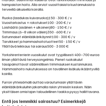
hampaiston hoito. Alla arviot vuosittaisista kustannuksista
terveellä aikuisella koiralla.
Ruoka (laadukas kuivaruoka)
150 - 300 € / v
Vuositarkastus + rokotukset
100 - 200 € / v
Loishäätö (sisäinen + ulkoinen)
80 - 150 € / v
Trimmaus (6–8 viikon välein)
350 - 600 € / v
Satunnaiset eläinlääkärikäynnit
100 - 300 € / v
Tarvikkeet ja hammashoitotuotteet
50 - 150 € / v
Yllättävä leikkaus tai sairaus
500 - 3 000 €
Yorkshirenterrierin vuosikulut ovat tyypillisesti 400–700 euroa
ilman yllättäviä terveysongelmia. Pienet ruokakulut
tasapainottavat säännöllisen trimmauksen kustannuksia.
Hammashoito nukutuksessa on tavallinen lisäkulu ikääntyvillä
koirilla.
Furron yhteisömalli auttaa varautumaan yllättäviin
eläinlääkärikuluihin jakamalla riskin yhteisön kesken. Näin
yksittäisen omistajan taloudellinen taakka pysyy hallittavana.
Entä jos lemmikki sairastuu? Esimerkkejä